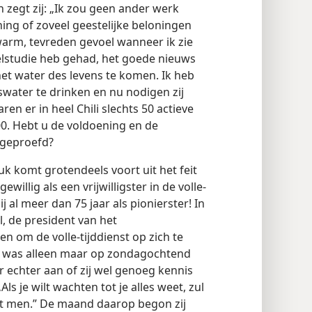
 zegt zij: „Ik zou geen ander werk
ng of zoveel geestelijke beloningen
 warm, tevreden gevoel wanneer ik zie
elstudie heb gehad, het goede nieuws
t water des levens te komen. Ik heb
water te drinken en nu nodigen zij
ren er in heel Chili slechts 50 actieve
00. Hebt u de voldoening en de
 geproefd?
luk komt grotendeels voort uit het feit
ewillig als een vrijwilligster in de volle-
 al meer dan 75 jaar als pionierster! In
l, de president van het
 om de volle-tijddienst op zich te
e was alleen maar op zondagochtend
 er echter aan of zij wel genoeg kennis
ls je wilt wachten tot je alles weet, zul
rt men.” De maand daarop begon zij