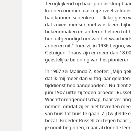
Terugkijkend op haar pioniersloopbaan
kunnen noemen dat mij zoveel voldoeni
had kunnen schenken . . . Ik krijg een
dat zoveel mensen met wie ik een bijb
bekendmaken en anderen helpen tot he
hen uitgenodigd om van het waarheids
anderen uit.” Toen zij in 1936 begon, wa
Getuigen. Thans zijn er meer dan 18.0
geestelijke beloning van het pionieren
In 1967 zei Malinda Z. Keefer: „Mijn ge
dat ik mij meer dan vijftig jaar geleden g
tijddienst heb aangeboden.” Nu dient zij
juni 1907 uitte zij tegen broeder Russel
Wachttorengenootschap, haar verlangen
nemen, omdat zij er niet tevreden me
van huis tot huis te gaan. Zij twijfelde
bezat. Broeder Russell zei tegen haar: „A
je nooit beginnen, maar al doende lee