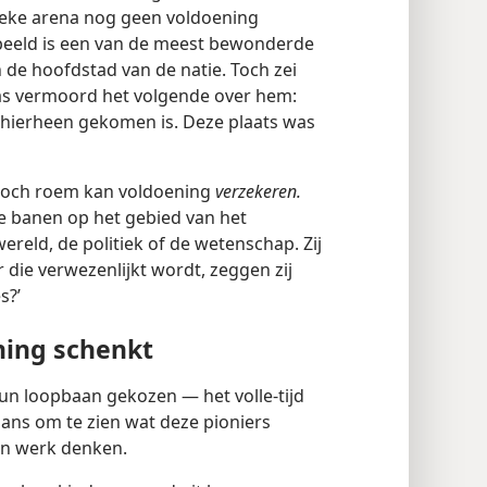
tieke arena nog geen voldoening
beeld is een van de meest bewonderde
n de hoofdstad van de natie. Toch zei
was vermoord het volgende over hem:
ij hierheen gekomen is. Deze plaats was
 noch roem kan voldoening
verzekeren.
 banen op het gebied van het
reld, de politiek of de wetenschap. Zij
ie verwezenlijkt wordt, zeggen zij
s?’
ning schenkt
n loopbaan gekozen — het volle-tijd
lans om te zien wat deze pioniers
un werk denken.