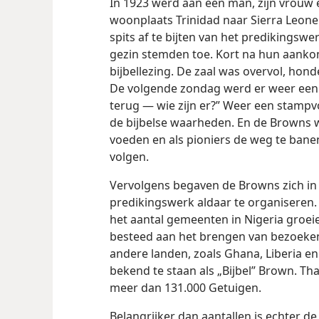
In 1923 werd aan een man, zijn vrouw 
woonplaats Trinidad naar Sierra Leon
spits af te bijten van het predikingswer
gezin stemden toe. Kort na hun aanko
bijbellezing. De zaal was overvol, ho
De volgende zondag werd er weer een 
terug — wie zijn er?” Weer een stamp
de bijbelse waarheden. En de Browns w
voeden en als pioniers de weg te bane
volgen.
Vervolgens begaven de Browns zich in 
predikingswerk
aldaar te organiseren.
het aantal gemeenten in Nigeria groeie
besteed aan het brengen van bezoeken
andere landen, zoals Ghana, Liberia en
bekend te staan als „Bijbel” Brown. Than
meer dan 131.000 Getuigen.
Belangrijker dan aantallen is echter de 