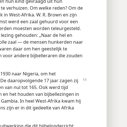
en hun kind gevraagd uit hun
e te verhuizen. Om welke reden? Om de
k in West-Afrika. W. R. Brown en zijn
mst werd een zaal gehuurd voor een
nderden moesten worden teleurgesteld.
lezing gehouden: „Naar de hel en
volle zaal — de mensen hunkerden naar
aren daar om hen geestelijk te
n voor andere bijbelleraren die zouden
1930 naar Nigeria, om het
 De daaropvolgende 17 jaar zagen zij
n van nul tot 165. Ook werd tijd
 en het houden van bijbellezingen in
 Gambia. In heel West-Afrika kwam hij
s zijn er in dit gedeelte van Afrika
uitwerking die dit bijbelonderricht,