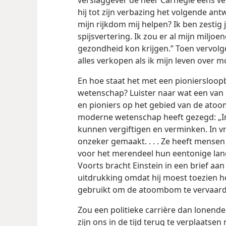
verslaggever de heer Carnegie eens ve
hij tot zijn verbazing het volgende ant
mijn rijkdom mij helpen? Ik ben zestig 
spijsvertering. Ik zou er al mijn miljo
gezondheid kon krijgen.” Toen vervolgd
alles verkopen als ik mijn leven over 
En hoe staat het met een pioniersloop
wetenschap? Luister naar wat een van
en pioniers op het gebied van de atoom
moderne wetenschap heeft gezegd: „In
kunnen vergiftigen en verminken. In vr
onzeker gemaakt. . . . Ze heeft mensen
voor het merendeel hun eentonige lan
Voorts bracht Einstein in een brief aan 
uitdrukking omdat hij moest toezien h
gebruikt om de atoombom te vervaard
Zou een politieke carrière dan lonender
zijn ons in de tijd terug te verplaatse