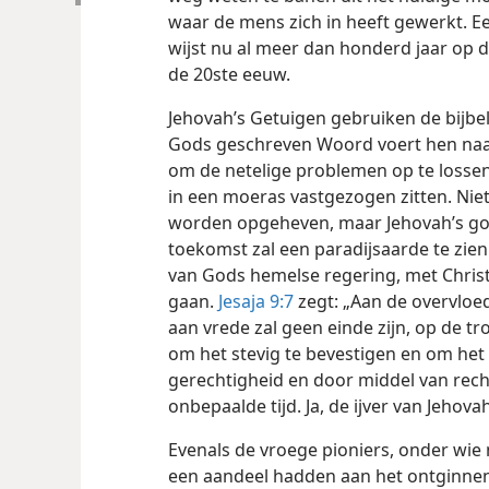
waar de mens zich in heeft gewerkt. 
wijst nu al meer dan honderd jaar op d
de 20ste eeuw.
Jehovah’s Getuigen gebruiken de bijbel
Gods geschreven Woord voert hen naar 
om de netelige problemen op te lossen
in een moeras vastgezogen zitten. Niet
worden opgeheven, maar Jehovah’s goe
toekomst zal een paradijsaarde te zien
van Gods hemelse regering, met Christus
gaan.
Jesaja 9:7
zegt: „Aan de overvloed
aan vrede zal geen einde zijn, op de tr
om het stevig te bevestigen en om het
gerechtigheid en door middel van rech
onbepaalde tijd. Ja, de ijver van Jehova
Evenals de vroege pioniers, onder wie
een aandeel hadden aan het ontginnen