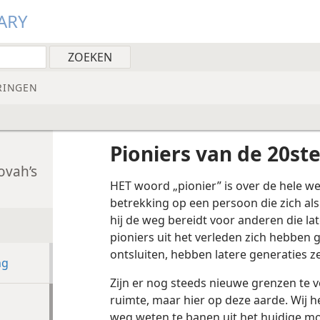
ARY
RINGEN
Pioniers van de 20st
ovah’s
HET woord „pionier” is over de hele we
betrekking op een persoon die zich als
hij de weg bereidt voor anderen die la
pioniers uit het verleden zich hebben
ontsluiten, hebben latere generaties 
ng
Zijn er nog steeds nieuwe grenzen te v
ruimte, maar hier op deze aarde. Wij 
weg weten te banen uit het huidige m