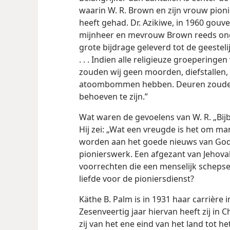
waarin W. R. Brown en zijn vrouw pion
heeft gehad. Dr. Azikiwe, in 1960 gouve
mijnheer en mevrouw Brown reeds onge
grote bijdrage geleverd tot de geeste
. . . Indien alle religieuze groepering
zouden wij geen moorden, diefstallen,
atoombommen hebben. Deuren zouden n
behoeven te zijn.”
Wat waren de gevoelens van W. R. „Bijb
Hij zei: „Wat een vreugde is het om 
worden aan het goede nieuws van Gods k
pionierswerk. Een afgezant van Jehovah
voorrechten die een menselijk schepsel
liefde voor de pioniersdienst?
Käthe B. Palm is in 1931 haar carrière 
Zesenveertig jaar hiervan heeft zij in 
zij van het ene eind van het land tot h