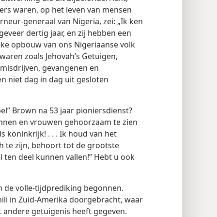
iers waren, op het leven van mensen
rneur-generaal van Nigeria, zei: „Ik ken
veer dertig jaar, en zij hebben een
lijke opbouw van ons Nigeriaanse volk
en waren zoals Jehovah’s Getuigen,
 misdrijven, gevangenen en
iet dag in dag uit gesloten
el” Brown na 53 jaar pioniersdienst?
mannen en vrouwen gehoorzaam te zien
oninkrijk! . . . Ik houd van het
 te zijn, behoort tot de grootste
 ten deel kunnen vallen!” Hebt u ook
in de volle-tijdprediking begonnen.
Chili in Zuid-Amerika doorgebracht, waar
et andere getuigenis heeft gegeven.