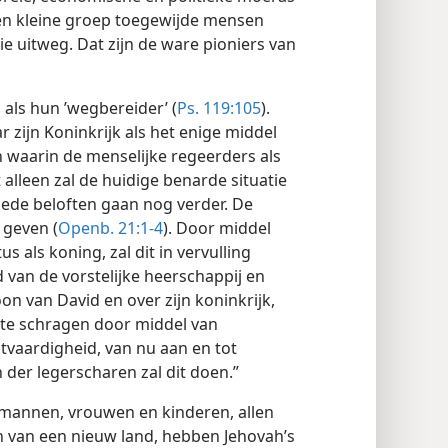
Een kleine groep toegewijde mensen
ie uitweg. Dat zijn de ware pioniers van
 als hun ’wegbereider’ (
Ps. 119:105
).
zijn Koninkrijk als het enige middel
 waarin de menselijke regeerders als
 alleen zal de huidige benarde situatie
de beloften gaan nog verder. De
 geven (
Openb. 21:1-4
). Door middel
 als koning, zal dit in vervulling
 van de vorstelijke heerschappij en
oon van David en over zijn koninkrijk,
 te schragen door middel van
tvaardigheid, van nu aan en tot
h der legerscharen zal dit doen.”
 mannen, vrouwen en kinderen, allen
 van een nieuw land, hebben Jehovah’s