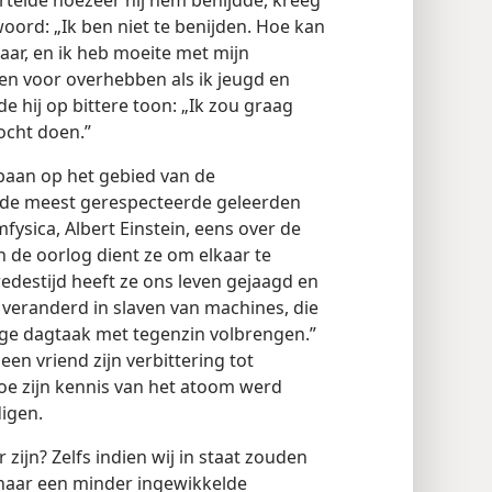
rtelde hoezeer hij hem benijdde, kreeg
woord: „Ik ben niet te benijden. Hoe kan
jaar, en ik heb moeite met mijn
enen voor overhebben als ik jeugd en
e hij op bittere toon: „Ik zou graag
mocht doen.”
baan op het gebied van de
 de meest gerespecteerde geleerden
fysica, Albert Einstein, eens over de
 de oorlog dient ze om elkaar te
edestijd heeft ze ons leven gejaagd en
 veranderd in slaven van machines, die
ge dagtaak met tegenzin volbrengen.”
een vriend zijn verbittering tot
oe zijn kennis van het atoom werd
igen.
 zijn? Zelfs indien wij in staat zouden
n naar een minder ingewikkelde