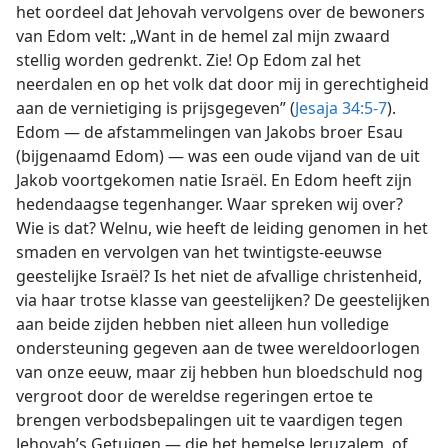
het oordeel dat Jehovah vervolgens over de bewoners
van Edom velt: „Want in de hemel zal mijn zwaard
stellig worden gedrenkt. Zie! Op Edom zal het
neerdalen en op het volk dat door mij in gerechtigheid
aan de vernietiging is prijsgegeven” (
Jesaja 34:5-7
).
Edom — de afstammelingen van Jakobs broer Esau
(bijgenaamd Edom) — was een oude vijand van de uit
Jakob voortgekomen natie Israël. En Edom heeft zijn
hedendaagse tegenhanger. Waar spreken wij over?
Wie is dat? Welnu, wie heeft de leiding genomen in het
smaden en vervolgen van het twintigste-eeuwse
geestelijke Israël? Is het niet de afvallige christenheid,
via haar trotse klasse van geestelijken? De geestelijken
aan beide zijden hebben niet alleen hun volledige
ondersteuning gegeven aan de twee wereldoorlogen
van onze eeuw, maar zij hebben hun bloedschuld nog
vergroot door de wereldse regeringen ertoe te
brengen verbodsbepalingen uit te vaardigen tegen
Jehovah’s Getuigen — die het hemelse Jeruzalem, of