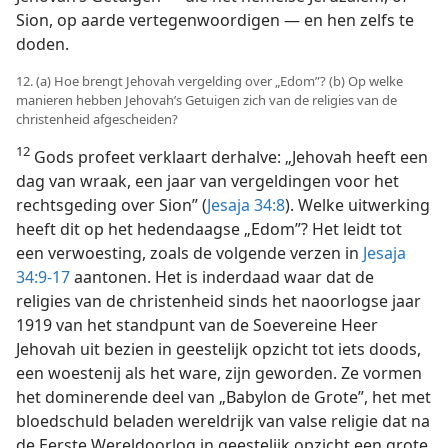
Sion, op aarde vertegenwoordigen — en hen zelfs te
doden.
12. (a) Hoe brengt Jehovah vergelding over „Edom”? (b) Op welke
manieren hebben Jehovah’s Getuigen zich van de religies van de
christenheid afgescheiden?
12
Gods profeet verklaart derhalve: „Jehovah heeft een
dag van wraak, een jaar van vergeldingen voor het
rechtsgeding over Sion” (
Jesaja 34:8
). Welke uitwerking
heeft dit op het hedendaagse „Edom”? Het leidt tot
een verwoesting, zoals de volgende verzen in
Jesaja
34:9-17
aantonen. Het is inderdaad waar dat de
religies van de christenheid sinds het naoorlogse jaar
1919 van het standpunt van de Soevereine Heer
Jehovah uit bezien in geestelijk opzicht tot iets doods,
een woestenij als het ware, zijn geworden. Ze vormen
het dominerende deel van „Babylon de Grote”, het met
bloedschuld beladen wereldrijk van valse religie dat na
de Eerste Wereldoorlog in geestelijk opzicht een grote