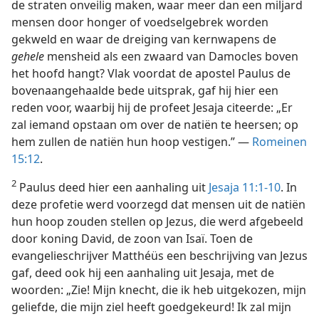
de straten onveilig maken, waar meer dan een miljard
mensen door honger of voedselgebrek worden
gekweld en waar de dreiging van kernwapens de
gehele
mensheid als een zwaard van Damocles boven
het hoofd hangt? Vlak voordat de apostel Paulus de
bovenaangehaalde bede uitsprak, gaf hij hier een
reden voor, waarbij hij de profeet Jesaja citeerde: „Er
zal iemand opstaan om over de natiën te heersen; op
hem zullen de natiën hun hoop vestigen.” —
Romeinen
15:12
.
2
Paulus deed hier een aanhaling uit
Jesaja 11:1-10
. In
deze profetie werd voorzegd dat mensen uit de natiën
hun hoop zouden stellen op Jezus, die werd afgebeeld
door koning David, de zoon van Isaï. Toen de
evangelieschrijver Matthéüs een beschrijving van Jezus
gaf, deed ook hij een aanhaling uit Jesaja, met de
woorden: „Zie! Mijn knecht, die ik heb uitgekozen, mijn
geliefde, die mijn ziel heeft goedgekeurd! Ik zal mijn