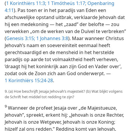
(
1 Korinthiërs 11:3;
1 Timótheüs 1:17;
Openbaring
4:11
). Pas toen er in het paradijs van Eden een
afschuwelijke opstand uitbrak, verklaarde Jehovah dat
hij een medekoning — het „zaad” der belofte — zou
verwekken „om de werken van de Duivel te verbreken”
(
Genesis 3:15;
1 Johannes 3:8
). Maar wanneer Christus
Jehovah’s naam en soevereiniteit eenmaal heeft
gerechtvaardigd en de mensheid in het herstelde
paradijs op aarde tot volmaaktheid
heeft verheven,
’draagt hij het koninkrijk aan zijn God en Vader over’,
zodat ook de Zoon zich aan God onderwerpt. —
1 Korinthiërs 15:24-28
.
9. (a) Hoe beschrijft Jesaja Jehovah’s majesteit? (b) Wat blijkt volgens
de Schrift het middel tot redding te zijn?
9
Wanneer de profeet Jesaja over „de Majestueuze,
Jehovah”, spreekt, erkent hij: „Jehovah is onze Rechter,
Jehovah is onze Wetgever, Jehovah is onze Koning;
hijzelf zal ons redden.” Redding komt van Jehovah,