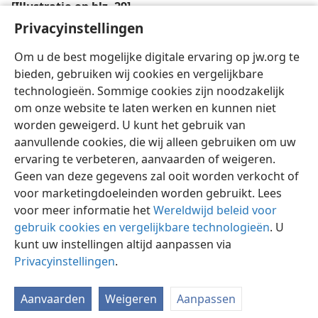
[Illustratie op blz. 29]
Privacyinstellingen
Het geestelijke paradijs vormt een bescherming tegen
de ’pestilenties’ die de mensheid thans kwellen
Om u de best mogelijke digitale ervaring op jw.org te
bieden, gebruiken wij cookies en vergelijkbare
technologieën. Sommige cookies zijn noodzakelijk
om onze website te laten werken en kunnen niet
worden geweigerd. U kunt het gebruik van
aanvullende cookies, die wij alleen gebruiken om uw
ervaring te verbeteren, aanvaarden of weigeren.
Geen van deze gegevens zal ooit worden verkocht of
voor marketingdoeleinden worden gebruikt. Lees
voor meer informatie het
Wereldwijd beleid voor
gebruik cookies en vergelijkbare technologieën
. U
kunt uw instellingen altijd aanpassen via
Privacyinstellingen
.
Aanvaarden
Weigeren
Aanpassen