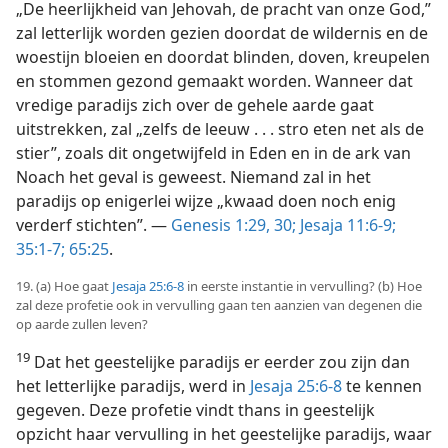
„De heerlijkheid van Jehovah, de pracht van onze God,”
zal letterlijk worden gezien doordat de wildernis en de
woestijn bloeien en doordat blinden, doven, kreupelen
en stommen gezond gemaakt worden. Wanneer dat
vredige paradijs zich over de gehele aarde gaat
uitstrekken, zal „zelfs de leeuw . . . stro eten net als de
stier”, zoals dit ongetwijfeld in Eden en in de ark van
Noach het geval is geweest. Niemand zal in het
paradijs op enigerlei wijze „kwaad doen noch enig
verderf stichten”. —
Genesis 1:29, 30;
Jesaja 11:6-9;
35:1-7;
65:25
.
19. (a) Hoe gaat
Jesaja 25:6-8
in eerste instantie in vervulling? (b) Hoe
zal deze profetie ook in vervulling gaan ten aanzien van degenen die
op aarde zullen leven?
19
Dat het geestelijke paradijs er eerder zou zijn dan
het letterlijke paradijs, werd in
Jesaja 25:6-8
te kennen
gegeven. Deze profetie vindt thans in geestelijk
opzicht haar vervulling in het geestelijke paradijs, waar