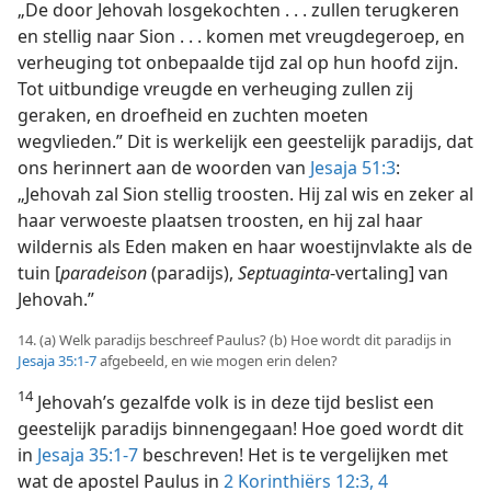
„De door Jehovah losgekochten . . . zullen terugkeren
en stellig naar Sion . . . komen met vreugdegeroep, en
verheuging tot onbepaalde tijd zal op hun hoofd zijn.
Tot uitbundige vreugde en verheuging zullen zij
geraken, en droefheid en zuchten moeten
wegvlieden.” Dit is werkelijk een geestelijk paradijs, dat
ons herinnert aan de woorden van
Jesaja 51:3
:
„Jehovah zal Sion stellig troosten. Hij zal wis en zeker al
haar verwoeste plaatsen troosten, en hij zal haar
wildernis als Eden maken en haar woestijnvlakte als de
tuin [
paradeison
(paradijs),
Septuaginta
-vertaling] van
Jehovah.”
14. (a) Welk paradijs beschreef Paulus? (b) Hoe wordt dit paradijs in
Jesaja 35:1-7
afgebeeld, en wie mogen erin delen?
14
Jehovah’s gezalfde volk is in deze tijd beslist een
geestelijk paradijs binnengegaan! Hoe goed wordt dit
in
Jesaja 35:1-7
beschreven! Het is te vergelijken met
wat de apostel Paulus in
2 Korinthiërs 12:3, 4