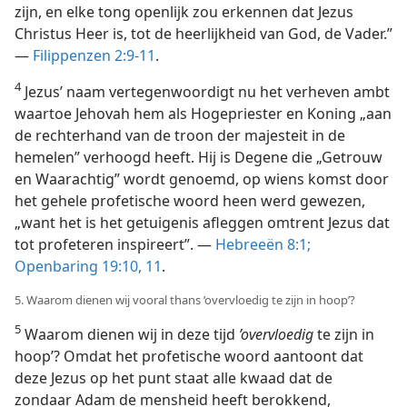
zijn, en elke tong openlijk zou erkennen dat Jezus
Christus Heer is, tot de heerlijkheid van God, de Vader.”
—
Filippenzen 2:9-11
.
4
Jezus’ naam vertegenwoordigt nu het verheven ambt
waartoe Jehovah hem als Hogepriester en Koning „aan
de rechterhand van de troon der majesteit in de
hemelen” verhoogd heeft. Hij is Degene die „Getrouw
en Waarachtig” wordt genoemd, op wiens komst door
het gehele profetische woord heen werd gewezen,
„want het is het getuigenis afleggen omtrent Jezus dat
tot profeteren inspireert”. —
Hebreeën 8:1;
Openbaring 19:10, 11
.
5. Waarom dienen wij vooral thans ’overvloedig te zijn in hoop’?
5
Waarom dienen wij in deze tijd
’overvloedig
te zijn in
hoop’? Omdat het profetische woord aantoont dat
deze Jezus op het punt staat alle kwaad dat de
zondaar Adam de mensheid heeft berokkend,