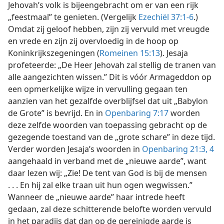
Jehovah’s volk is bijeengebracht om er van een rijk
„feestmaal” te genieten. (Vergelijk
Ezechiël 37:1-6
.)
Omdat zij geloof hebben, zijn zij vervuld met vreugde
en vrede en zijn zij overvloedig in de hoop op
Koninkrijkszegeningen (
Romeinen 15:13
). Jesaja
profeteerde: „De Heer Jehovah zal stellig de tranen van
alle aangezichten wissen.” Dit is vóór Armageddon op
een opmerkelijke wijze in vervulling gegaan ten
aanzien van het gezalfde overblijfsel dat uit „Babylon
de Grote” is bevrijd. En in
Openbaring 7:17
worden
deze zelfde woorden van toepassing gebracht op de
gezegende toestand van de „grote schare” in deze tijd.
Verder worden Jesaja’s woorden in
Openbaring 21:3, 4
aangehaald in verband met de „nieuwe aarde”, want
daar lezen wij: „Zie! De tent van God is bij de mensen
. . . En hij zal elke traan uit hun ogen wegwissen.”
Wanneer de „nieuwe aarde” haar intrede heeft
gedaan, zal deze schitterende belofte worden vervuld
in het paradijs dat dan op de gereinigde aarde is