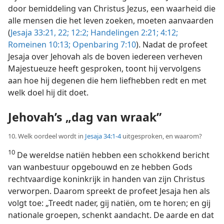
door bemiddeling van Christus Jezus, een waarheid die
alle mensen die het leven zoeken, moeten aanvaarden
(
Jesaja 33:21, 22;
12:2;
Handelingen 2:21;
4:12;
Romeinen 10:13;
Openbaring 7:10
). Nadat de profeet
Jesaja over Jehovah als de boven iedereen verheven
Majestueuze heeft gesproken, toont hij vervolgens
aan hoe hij degenen die hem liefhebben redt en met
welk doel hij dit doet.
Jehovah’s „dag van wraak”
10. Welk oordeel wordt in
Jesaja 34:1-4
uitgesproken, en waarom?
10
De wereldse natiën hebben een schokkend bericht
van wanbestuur opgebouwd en ze hebben Gods
rechtvaardige koninkrijk in handen van zijn Christus
verworpen. Daarom spreekt de profeet Jesaja hen als
volgt toe: „Treedt nader, gij natiën, om te horen; en gij
nationale groepen, schenkt aandacht. De aarde en dat