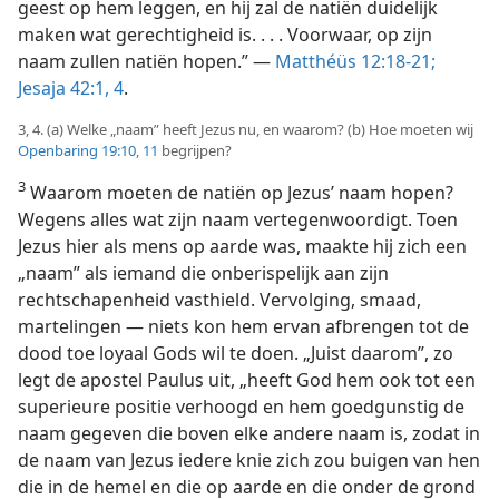
geest op hem leggen, en hij zal de natiën duidelijk
maken wat gerechtigheid is. . . . Voorwaar, op zijn
naam zullen natiën hopen.” —
Matthéüs 12:18-21;
Jesaja 42:1,
4
.
3, 4. (a) Welke „naam” heeft Jezus nu, en waarom? (b) Hoe moeten wij
Openbaring 19:10, 11
begrijpen?
3
Waarom moeten de natiën op Jezus’ naam hopen?
Wegens alles wat zijn naam vertegenwoordigt. Toen
Jezus hier als mens op aarde was, maakte hij zich een
„naam” als iemand die onberispelijk aan zijn
rechtschapenheid vasthield. Vervolging, smaad,
martelingen — niets kon hem ervan afbrengen tot de
dood toe loyaal Gods wil te doen. „Juist daarom”, zo
legt de apostel Paulus uit, „heeft God hem ook tot een
superieure positie verhoogd en hem goedgunstig de
naam gegeven die boven elke andere naam is, zodat in
de naam van Jezus iedere knie zich zou buigen van hen
die in de hemel en die op aarde en die onder de grond