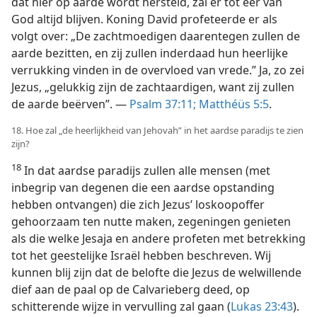
dat hier op aarde wordt hersteld, zal er tot eer van
God altijd blijven. Koning David profeteerde er als
volgt over: „De zachtmoedigen daarentegen zullen de
aarde bezitten, en zij zullen inderdaad hun heerlijke
verrukking vinden in de overvloed van vrede.” Ja, zo zei
Jezus, „gelukkig zijn de zachtaardigen, want zij zullen
de aarde beërven”. —
Psalm 37:11;
Matthéüs 5:5
.
18. Hoe zal „de heerlijkheid van Jehovah” in het aardse paradijs te zien
zijn?
18
In dat aardse paradijs zullen alle mensen (met
inbegrip van degenen die een aardse opstanding
hebben ontvangen) die zich Jezus’ loskoopoffer
gehoorzaam ten nutte maken, zegeningen genieten
als die welke Jesaja en andere profeten met betrekking
tot het geestelijke Israël hebben beschreven. Wij
kunnen blij zijn dat de belofte die Jezus de welwillende
dief aan de paal op de Calvarieberg deed, op
schitterende wijze in vervulling zal gaan (
Lukas 23:43
).