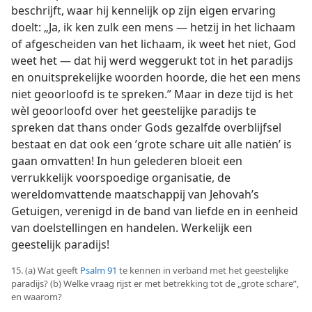
beschrijft, waar hij kennelijk op zijn eigen ervaring
doelt: „Ja, ik ken zulk een mens — hetzij in het lichaam
of afgescheiden van het lichaam, ik weet het niet, God
weet het — dat hij werd weggerukt tot in het paradijs
en onuitsprekelijke woorden hoorde, die het
een
mens niet geoorloofd is te spreken.” Maar in deze tijd
is het wèl geoorloofd over het geestelijke paradijs te
spreken dat thans onder Gods gezalfde overblijfsel
bestaat en dat ook een ’grote schare uit alle natiën’ is
gaan omvatten! In hun gelederen bloeit een
verrukkelijk voorspoedige organisatie, de
wereldomvattende maatschappij van Jehovah’s
Getuigen, verenigd in de band van liefde en in eenheid
van doelstellingen en handelen. Werkelijk een
geestelijk paradijs!
15. (a) Wat geeft
Psalm 91
te kennen in verband met het geestelijke
paradijs? (b) Welke vraag rijst er met betrekking tot de „grote schare”,
en waarom?