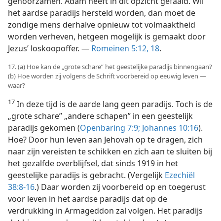
gehoorzamen. Adam heeft in dit opzicht gefaald. Wil
het aardse paradijs hersteld worden, dan moet de
zondige mens derhalve opnieuw tot volmaaktheid
worden verheven, hetgeen mogelijk is gemaakt door
Jezus’ loskoopoffer. —
Romeinen 5:12,
18
.
17. (a) Hoe kan de „grote schare” het geestelijke paradijs binnengaan?
(b) Hoe worden zij volgens de Schrift voorbereid op eeuwig leven —
waar?
17
In deze tijd is de aarde lang geen paradijs. Toch is de
„grote schare” „andere schapen” in een geestelijk
paradijs gekomen (
Openbaring 7:9;
Johannes 10:16
).
Hoe? Door hun leven aan Jehovah op te dragen, zich
naar zijn vereisten te schikken en zich aan te sluiten bij
het gezalfde overblijfsel, dat sinds 1919 in het
geestelijke paradijs is gebracht. (Vergelijk
Ezechiël
38:8-16
.) Daar worden zij voorbereid op en toegerust
voor leven in het aardse paradijs dat op de
verdrukking in Armageddon zal volgen. Het paradijs