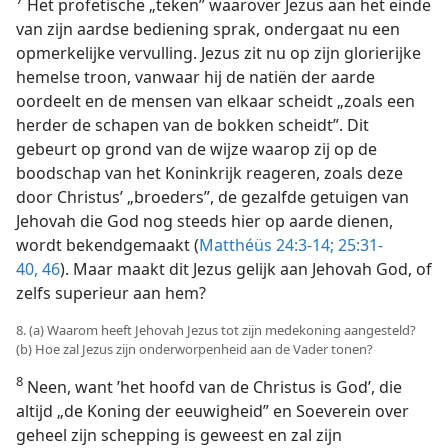
Het profetische „teken” waarover Jezus aan het einde
van zijn aardse bediening sprak, ondergaat nu een
opmerkelijke vervulling. Jezus zit nu op zijn glorierijke
hemelse troon, vanwaar hij de natiën der aarde
oordeelt en de mensen van elkaar scheidt „zoals een
herder de schapen van de bokken scheidt”. Dit
gebeurt op grond van de wijze waarop zij op de
boodschap van het Koninkrijk reageren, zoals deze
door Christus’ „broeders”, de gezalfde getuigen van
Jehovah die God nog steeds hier op aarde dienen,
wordt bekendgemaakt (
Matthéüs 24:3-14;
25:31-
40,
46
). Maar maakt dit Jezus gelijk aan Jehovah God, of
zelfs superieur aan hem?
8. (a) Waarom heeft Jehovah Jezus tot zijn medekoning aangesteld?
(b) Hoe zal Jezus zijn onderworpenheid aan de Vader tonen?
8
Neen, want ’het hoofd van de Christus is God’, die
altijd „de Koning der eeuwigheid” en Soeverein over
geheel zijn schepping is geweest en zal zijn