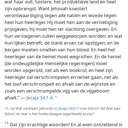
wat haar vult, luistere, het produktieve land en heel
zijn opbrengst. Want Jehovah koestert
verontwaardiging tegen alle natiën en woede tegen
heel hun heerleger. Hij moet hen aan de vernietiging
prijsgeven; hij moet hen ter slachting overgeven. En
hun verslagenen zullen weggeworpen worden; en wat
hun lijken betreft, de stank ervan zal opstijgen; en de
bergen moeten smelten van hun bloed. En heel het
heerleger van de hemel moet wegrotten. En de hemel
[de ondeugdelijke menselijke regeringen] moet
worden opgerold, net als een boekrol; en heel zijn
heerleger zal verschrompelen en teniet gaan, net als
het loof verschrompelt en afvalt van de wijnstok en
zoals een verschrompelde vijg van de vijgeboom
afvalt.” —
Jesaja 34:1-4
.
a
11. (a) Wat verklaart Jehovah in
Jesaja 34:5-7
over Edom? (b) Wat was
Edom, en wat is het hedendaagse tegenbeeld ervan?
11
Dat zijn krachtige woorden! En al even ontzettend is