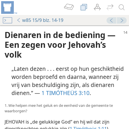
w85 15/9 blz. 14-19
Dienaren in de bediening —
Een zegen voor Jehovah’s
volk
„Laten dezen . . . eerst op hun geschiktheid
worden beproefd en daarna, wanneer zij
vrij van beschuldiging zijn, als dienaren
dienen.” —
1 TIMÓTHEÜS 3:10
.
1. Wie helpen mee het geluk en de eenheid van de gemeente te
waarborgen?
JEHOVAH is „de gelukkige God” en hij wil dat zijn
dienstknechten gelukkig zijn (
1 Timótheüs 1:11
).