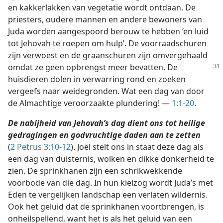
en kakkerlakken van vegetatie wordt ontdaan. De
priesters, oudere mannen en andere bewoners van
Juda worden aangespoord berouw te hebben ’en luid
tot Jehovah te roepen om hulp’. De voorraadschuren
zijn verwoest en de graanschuren zijn omvergehaald
omdat ze
geen opbrengst meer bevatten. De
huisdieren dolen in verwarring rond en zoeken
vergeefs naar weidegronden. Wat een dag van door
de Almachtige veroorzaakte plundering! —
1:1-20
.
De nabijheid van Jehovah’s dag dient ons tot heilige
gedragingen en godvruchtige daden aan te zetten
(
2 Petrus 3:10-12
). Joël stelt ons in staat deze dag als
een dag van duisternis, wolken en dikke donkerheid te
zien. De sprinkhanen zijn een schrikwekkende
voorbode van die dag. In hun kielzog wordt Juda’s met
Eden te vergelijken landschap een verlaten wildernis.
Ook het geluid dat de sprinkhanen voortbrengen, is
onheilspellend, want het is als het geluid van een