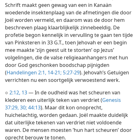
Schrift maakt geen gewag van een in Kanaän
woedende insektenplaag van de afmetingen die door
Joël worden vermeld, en daarom was de door hem
beschreven plaag klaarblijkelijk zinnebeeldig. De
profetie begon kennelijk in vervulling te gaan ten tijde
van Pinksteren in 33 G.T., toen Jehovah er een begin
mee maakte ’zijn geest uit te storten’ op Jezus’
volgelingen, die de valse religieaanhangers met hun
door God geschonken boodschap pijnigden
(
Handelingen 2:1,
14-21;
5:27-29
). Jehovah’s Getuigen
verrichten nu een soortgelijk verwoestend werk.
○
2:12, 13
— In de oudheid was het scheuren van
klederen een uiterlijk teken van verdriet (
Genesis
37:29, 30;
44:13
). Maar dit kon onoprecht,
huichelachtig, worden gedaan. Joël maakte duidelijk
dat uiterlijke tekenen van verdriet niet voldoende
waren. De mensen moesten ’hun hart scheuren’ door
oprecht berouw te tonen.