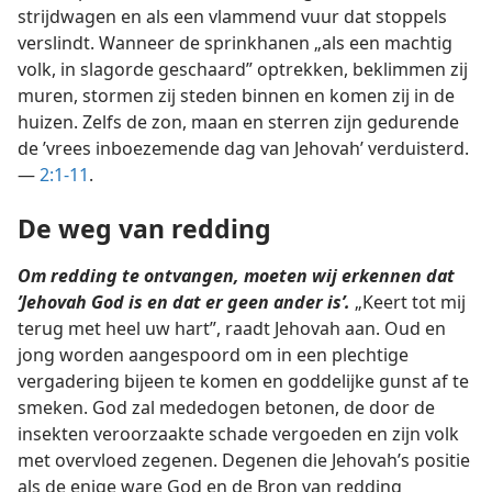
strijdwagen en als een vlammend vuur dat stoppels
verslindt. Wanneer de sprinkhanen „als een machtig
volk, in slagorde geschaard” optrekken, beklimmen zij
muren, stormen zij steden binnen en komen zij in de
huizen. Zelfs de zon, maan en sterren zijn gedurende
de ’vrees inboezemende dag van Jehovah’ verduisterd.
—
2:1-11
.
De weg van redding
Om redding te ontvangen, moeten wij erkennen dat
’Jehovah God is en dat er geen ander is’.
„Keert tot mij
terug met heel uw hart”, raadt Jehovah aan. Oud en
jong worden aangespoord om in een plechtige
vergadering bijeen te komen en goddelijke gunst af te
smeken. God zal mededogen betonen, de door de
insekten veroorzaakte schade vergoeden en zijn volk
met overvloed zegenen. Degenen die Jehovah’s positie
als de enige ware God en de Bron van redding