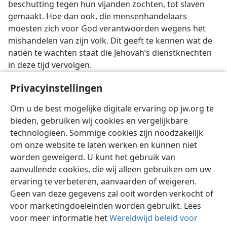
beschutting tegen hun vijanden zochten, tot slaven
gemaakt. Hoe dan ook, die mensenhandelaars
moesten zich voor God verantwoorden wegens het
mishandelen van zijn volk. Dit geeft te kennen wat de
natiën te wachten staat die Jehovah’s dienstknechten
in deze tijd vervolgen.
[Illustratieverantwoording op blz. 31]
Privacyinstellingen
Pictorial Archive (Near Eastern History) Est.
Om u de best mogelijke digitale ervaring op jw.org te
bieden, gebruiken wij cookies en vergelijkbare
technologieën. Sommige cookies zijn noodzakelijk
om onze website te laten werken en kunnen niet
worden geweigerd. U kunt het gebruik van
Nederlands
Delen
Instellingen
aanvullende cookies, die wij alleen gebruiken om uw
ervaring te verbeteren, aanvaarden of weigeren.
Copyright
© 2026 Watch Tower Bible and Tract Society of Pennsylvania
Gebruiksvoorwaarden
Privacybeleid
Privacyinstellingen
Geen van deze gegevens zal ooit worden verkocht of
Inloggen
JW.ORG
voor marketingdoeleinden worden gebruikt. Lees
voor meer informatie het
Wereldwijd beleid voor