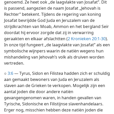
genoemd. Ze heet ook „de laagvlakte van Josafat”. Dit
is passend, aangezien de naam Josafat „Jehovah is
Rechter” betekent. Tijdens de regering van koning
Josafat bevrijdde God Juda en Jeruzalem van de
strijdkrachten van Moab, Ammon en het bergland Seïr
doordat hij ervoor zorgde dat zij in verwarring
geraakten en elkaar afslachtten (
2 Kronieken 20:1-30
).
In onze tijd fungeert „de laagvlakte van Josafat” als een
symbolische wijnpers waarin de natiën wegens hun
mishandeling van Jehovah’s volk als druiven worden
vertreden.
○
3:6
— Tyrus, Sidon en Filistea hadden zich er schuldig
aan gemaakt bewoners van Juda en Jeruzalem als
slaven aan de Grieken te verkopen. Mogelijk zijn een
aantal joden die door andere natiën
gevangengenomen waren, in handen gevallen van
Tyrische, Sidonische en Filistijnse slavenhandelaars.
Erger nog, misschien hebben deze natiën joden die