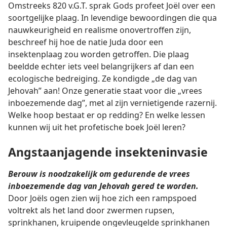
Omstreeks 820 v.G.T. sprak Gods profeet Joël over een
soortgelijke plaag. In levendige bewoordingen die qua
nauwkeurigheid en realisme onovertroffen zijn,
beschreef hij hoe de natie Juda door een
insektenplaag zou worden getroffen. Die plaag
beeldde echter iets veel belangrijkers af dan een
ecologische bedreiging. Ze kondigde „de dag van
Jehovah” aan! Onze generatie staat voor die „vrees
inboezemende dag”, met al zijn vernietigende razernij.
Welke hoop bestaat er op redding? En welke lessen
kunnen wij uit het profetische boek Joël leren?
Angstaanjagende insekteninvasie
Berouw is noodzakelijk om gedurende de vrees
inboezemende dag van Jehovah gered te worden.
Door Joëls ogen zien wij hoe zich een rampspoed
voltrekt als het land door zwermen rupsen,
sprinkhanen, kruipende ongevleugelde sprinkhanen