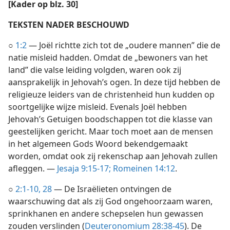
[Kader op blz. 30]
TEKSTEN NADER BESCHOUWD
○
1:2
— Joël richtte zich tot de „oudere mannen” die de
natie misleid hadden. Omdat de „bewoners van het
land” die valse leiding volgden, waren ook zij
aansprakelijk in Jehovah’s ogen. In deze tijd hebben de
religieuze leiders van de christenheid hun kudden op
soortgelijke wijze misleid. Evenals Joël hebben
Jehovah’s Getuigen boodschappen tot die klasse van
geestelijken gericht. Maar toch moet aan de mensen
in het algemeen Gods Woord bekendgemaakt
worden, omdat ook zij rekenschap aan Jehovah zullen
afleggen. —
Jesaja 9:15-17;
Romeinen 14:12
.
○
2:1-10,
28
— De Israëlieten ontvingen de
waarschuwing dat als zij God ongehoorzaam waren,
sprinkhanen en andere schepselen hun gewassen
zouden verslinden (
Deuteronomium 28:38-45
). De