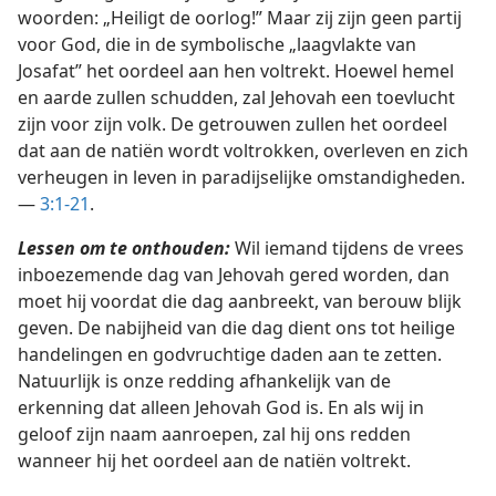
woorden: „Heiligt de oorlog!” Maar zij zijn geen partij
voor God, die in de symbolische „laagvlakte van
Josafat” het oordeel aan hen voltrekt. Hoewel hemel
en aarde zullen schudden, zal Jehovah een toevlucht
zijn voor zijn volk. De getrouwen zullen het oordeel
dat aan de natiën wordt voltrokken, overleven en zich
verheugen in leven in paradijselijke omstandigheden.
—
3:1-21
.
Lessen om te onthouden:
Wil iemand tijdens de vrees
inboezemende dag van Jehovah gered worden, dan
moet hij voordat die dag aanbreekt, van berouw blijk
geven. De nabijheid van die dag dient ons tot heilige
handelingen en godvruchtige daden aan te zetten.
Natuurlijk is onze redding afhankelijk van de
erkenning dat alleen Jehovah God is. En als wij in
geloof zijn naam aanroepen, zal hij ons redden
wanneer hij het oordeel aan de natiën voltrekt.