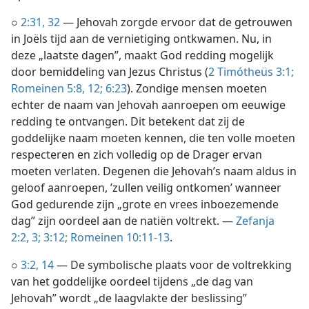
○
2:31, 32
— Jehovah zorgde ervoor dat de getrouwen
in Joëls tijd aan de vernietiging ontkwamen. Nu, in
deze „laatste dagen”, maakt God redding mogelijk
door bemiddeling van Jezus Christus (
2 Timótheüs 3:1;
Romeinen 5:8,
12;
6:23
). Zondige mensen moeten
echter de naam van Jehovah aanroepen om eeuwige
redding te ontvangen. Dit betekent dat zij de
goddelijke naam moeten kennen, die ten volle moeten
respecteren en zich volledig op de Drager ervan
moeten verlaten. Degenen die Jehovah’s naam aldus in
geloof aanroepen, ’zullen veilig ontkomen’ wanneer
God gedurende zijn „grote en vrees inboezemende
dag” zijn oordeel aan de natiën voltrekt. —
Zefanja
2:2, 3;
3:12;
Romeinen 10:11-13
.
○
3:2,
14
— De symbolische plaats voor de voltrekking
van het goddelijke oordeel tijdens „de dag van
Jehovah” wordt „de laagvlakte der beslissing”