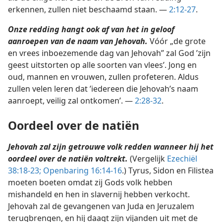
erkennen, zullen niet beschaamd staan. —
2:12-27
.
Onze redding hangt ook af van het in geloof
aanroepen van de naam van Jehovah.
Vóór „de grote
en vrees inboezemende dag van Jehovah” zal God ’zijn
geest uitstorten op alle soorten van vlees’. Jong en
oud, mannen en vrouwen, zullen profeteren. Aldus
zullen velen leren dat ’iedereen die Jehovah’s naam
aanroept, veilig zal ontkomen’. —
2:28-32
.
Oordeel over de natiën
Jehovah zal zijn getrouwe volk redden wanneer hij het
oordeel over de natiën voltrekt.
(Vergelijk
Ezechiël
38:18-23;
Openbaring 16:14-16
.) Tyrus, Sidon en Filistea
moeten boeten omdat zij Gods volk hebben
mishandeld en hen in slavernij hebben verkocht.
Jehovah zal de gevangenen van Juda en Jeruzalem
terugbrengen, en hij daagt zijn vijanden uit met de