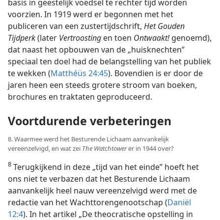
basis in geestelijk voedsel te rechter tijd worden
voorzien. In 1919 werd er begonnen met het
publiceren van een zustertijdschrift,
Het Gouden
Tijdperk
(later
Vertroosting
en toen
Ontwaakt!
genoemd),
dat naast het opbouwen van de „huisknechten”
speciaal ten doel had de belangstelling van het publiek
te wekken (
Matthéüs 24:45
). Bovendien is er door de
jaren heen een steeds grotere stroom van boeken,
brochures en traktaten geproduceerd.
Voortdurende verbeteringen
8. Waarmee werd het Besturende Lichaam aanvankelijk
vereenzelvigd, en wat zei
The Watchtower
er in 1944 over?
8
Terugkijkend in deze „tijd van het einde” hoeft het
ons niet te verbazen dat het Besturende Lichaam
aanvankelijk heel nauw vereenzelvigd werd met de
redactie van het Wachttorengenootschap (
Daniël
12:4
). In het artikel „De theocratische opstelling in