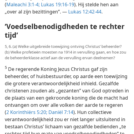
(
Maleachi 3:1-4;
Lukas 19:16-19
). Hij stelde hen aan
„over al zijn bezittingen”. —
Lukas 12:42-44
.
’Voedselbenodigdheden te rechter
tijd’
5, 6. (a) Welke uitgebreide toewijzing ontving Christus’ beheerder?
(b) Welke profetieën moesten na 1914 in vervulling gaan, en hoe zou
de beheerderklasse actief aan de vervulling ervan deelnemen?
5
De regerende Koning Jezus Christus gaf zijn
beheerder, of huisbestuurder, op aarde een toewijzing
die grotere verantwoordelijkheid inhield. Gezalfde
christenen zouden als „gezanten” van God optreden in
de plaats van een gekroonde koning die de macht had
ontvangen om over alle volken der aarde te regeren
(
2 Korinthiërs 5:20;
Daniël 7:14
). Hun collectieve
verantwoordelijkheid zou er niet langer uitsluitend in
bestaan Christus’ lichaam van gezalfde bedienden „te
rechter tijd hun mate van voedselbenodigdheden” te