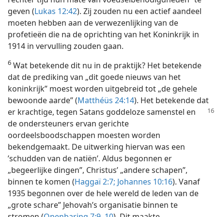
geven (
Lukas 12:42
). Zij zouden nu een actief aandeel
moeten hebben aan de verwezenlijking van de
profetieën die na de oprichting van het Koninkrijk in
1914 in vervulling zouden gaan.
6
Wat betekende dit nu in de praktijk? Het betekende
dat de prediking van „dit goede nieuws van het
koninkrijk” moest worden uitgebreid tot „de gehele
bewoonde aarde” (
Matthéüs 24:14
). Het betekende dat
er krachtige, tegen Satans goddeloze samenstel en
de ondersteuners ervan gerichte
oordeelsboodschappen moesten worden
bekendgemaakt. De uitwerking hiervan was een
’schudden van de natiën’. Aldus begonnen er
„begeerlijke dingen”, Christus’ „andere schapen”,
binnen te komen (
Haggaï 2:7;
Johannes 10:16
). Vanaf
1935 begonnen over de hele wereld de leden van de
„grote schare” Jehovah’s organisatie binnen te
stromen (
Openbaring 7:9, 10
). Dit maakte