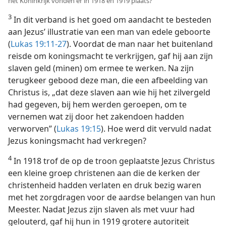
het Koninkrijk vonden er in 1918 en 1919 plaats?
3
In dit verband is het goed om aandacht te besteden
aan Jezus’ illustratie van een man van edele geboorte
(
Lukas 19:11-27
). Voordat de man naar het buitenland
reisde om koningsmacht te verkrijgen, gaf hij aan zijn
slaven geld (minen) om ermee te werken. Na zijn
terugkeer gebood deze man, die een afbeelding van
Christus is, „dat deze slaven aan wie hij het zilvergeld
had gegeven, bij hem werden geroepen, om te
vernemen wat zij door het zakendoen hadden
verworven” (
Lukas 19:15
). Hoe werd dit vervuld nadat
Jezus koningsmacht had verkregen?
4
In 1918 trof de op de troon geplaatste Jezus Christus
een kleine groep christenen aan die de kerken der
christenheid hadden verlaten en druk bezig waren
met het zorgdragen voor de aardse belangen van hun
Meester. Nadat Jezus zijn slaven als met vuur had
gelouterd, gaf hij hun in 1919 grotere autoriteit