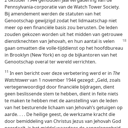
Pennsylvania-corporatie van de Watch Tower Society.
Bij amendement werden de statuten van het
Genootschap gewijzigd zodat het lidmaatschap niet
meer op een financiële basis zou berusten. De leden
zouden gekozen worden uit het midden van getrouwe
dienstknechten van Jehovah, en hun aantal is velen
gaan omvatten die volle-tijddienst op het hoofdbureau
in Brooklyn (New York) en op de bijkantoren van het
Genootschap overal ter wereld verrichten.
11
In een bericht over deze verbetering werd er in
The
Watchtower
van 1 november 1944 gezegd: „Geld, zoals
vertegenwoordigd door financiële bijdragen, dient
geen beslissende stem te hebben, dient in feite niets
te maken te hebben met de aanstelling van de leden
van het besturende lichaam van Jehovah’s getuigen op
aarde. . . . De heilige geest, de werkzame kracht die
door bemiddeling van Christus Jezus van Jehovah God
neerdaalt, is het middel waardoor de aangelegenheid