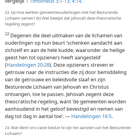
vergelijk
1 Timótheüs 3:1-13;
4:14
.
22. (a) Hoe werken gemeenteouderlingen met het Besturende
Lichaam samen? (b) Wat bewijst dat Jehovah deze theocratische
regeling zegent?
22
Degenen die deel uitmaken van de lichamen van
ouderlingen op hun beurt ’schenken aandacht aan
zichzelf en aan de hele kudde, waaronder de heilige
geest hen tot opzieners heeft aangesteld’
(
Handelingen 20:28
). Deze opzieners streven er
getrouw naar de instructies die zij door bemiddeling
van de getrouwe en beleidvolle slaaf en zijn
Besturende Lichaam van Jehovah en Christus
ontvangen, toe te passen. Jehovah zegent deze
theocratische regeling, want ’de gemeenten worden
aanhoudend in het geloof bevestigd en nemen van
dag tot dag in aantal toe’. —
Handelingen 16:5
.
23. Wat dient ons vaste besluit te zijn ten aanzien van het Besturende
Lichaam?