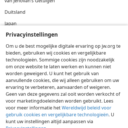
van Jehovah’s Getuigen
Duitsland
Japan
Privacyinstellingen
Zuid-Afrika
Om u de best mogelijke digitale ervaring op jw.org te
Brazilië
bieden, gebruiken wij cookies en vergelijkbare
technologieën. Sommige cookies zijn noodzakelijk
om onze website te laten werken en kunnen niet
worden geweigerd. U kunt het gebruik van
aanvullende cookies, die wij alleen gebruiken om uw
Nederlands
Delen
Instellingen
ervaring te verbeteren, aanvaarden of weigeren.
Copyright
© 2026 Watch Tower Bible and Tract Society of Pennsylvania
Geen van deze gegevens zal ooit worden verkocht of
Gebruiksvoorwaarden
Privacybeleid
Privacyinstellingen
Inloggen
JW.ORG
voor marketingdoeleinden worden gebruikt. Lees
voor meer informatie het
Wereldwijd beleid voor
gebruik cookies en vergelijkbare technologieën
. U
kunt uw instellingen altijd aanpassen via