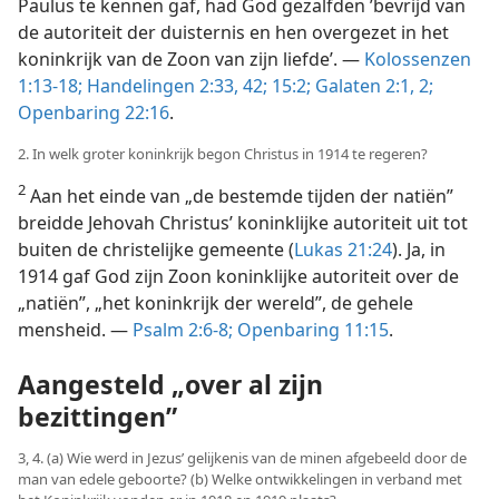
Paulus te kennen gaf, had God gezalfden ’bevrijd van
de autoriteit der duisternis en hen overgezet in het
koninkrijk van de Zoon van zijn liefde’. —
Kolossenzen
1:13-18;
Handelingen 2:33,
42;
15:2;
Galaten 2:1, 2;
Openbaring 22:16
.
2. In welk groter koninkrijk begon Christus in 1914 te regeren?
2
Aan het einde van „de bestemde tijden der natiën”
breidde Jehovah Christus’ koninklijke autoriteit uit tot
buiten de christelijke gemeente (
Lukas 21:24
). Ja, in
1914 gaf God zijn Zoon koninklijke autoriteit over de
„natiën”, „het koninkrijk der wereld”, de gehele
mensheid. —
Psalm 2:6-8;
Openbaring 11:15
.
Aangesteld „over al zijn
bezittingen”
3, 4. (a) Wie werd in Jezus’ gelijkenis van de minen afgebeeld door de
man van edele geboorte? (b) Welke ontwikkelingen in verband met