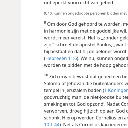
onbeperkt voorrecht van gebed.
9, 10. Kunnen ongedoopte personen bidden met
9
Om door God gehoord te worden, moe
in harmonie zijn met de goddelijke wil.
wordt meer vereist. Het is „zonder gel
zijn,” schreef de apostel Paulus, „wan
hij bestaat en dat hij de beloner word
(
Hebreeën 11:6
). Welnu, kunnen ong
worden te bidden met de hoop gehoo
10
Zich ervan bewust dat gebed een bep
Salomo of Jehovah die buitenlanders wi
tempel in Jeruzalem baden (
1 Koningen
godvruchtig man, de niet-joodse buite
smekingen tot God opzond’. Nadat Co
verworven, droeg hij zich op aan God 
schonk. Hierop werden Cornelius en a
10:1-44
). Net als Cornelius kan iederee