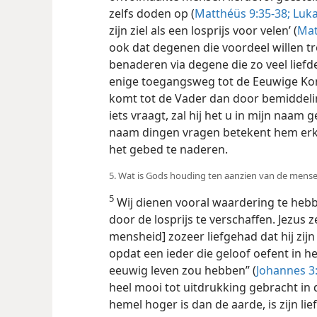
zelfs doden op (
Matthéüs 9:35-38;
Luka
zijn ziel als een losprijs voor velen’ (
Mat
ook dat degenen die voordeel willen tr
benaderen via degene die zo veel liefd
enige toegangsweg tot de Eeuwige Koni
komt tot de Vader dan door bemiddelin
iets vraagt, zal hij het u in mijn naam g
naam dingen vragen betekent hem er
het gebed te naderen.
5. Wat is Gods houding ten aanzien van de mense
5
Wij dienen vooral waardering te hebb
door de losprijs te verschaffen. Jezus z
mensheid] zozeer liefgehad dat hij zi
opdat een ieder die geloof oefent in h
eeuwig leven zou hebben” (
Johannes 3
heel mooi tot uitdrukking gebracht in
hemel hoger is dan de aarde, is zijn li