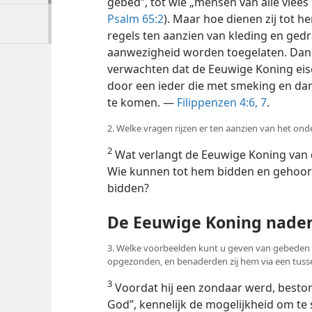
gebed”, tot wie „mensen van alle vlees 
Psalm 65:2
). Maar hoe dienen zij tot 
regels ten aanzien van kleding en ged
aanwezigheid worden toegelaten. Dan z
verwachten dat de Eeuwige Koning ei
door een ieder die met smeking en da
te komen. —
Filippenzen 4:6, 7
.
2. Welke vragen rijzen er ten aanzien van het o
2
Wat verlangt de Eeuwige Koning van
Wie kunnen tot hem bidden en gehoor
bidden?
De Eeuwige Koning nade
3. Welke voorbeelden kunt u geven van gebeden 
opgezonden, en benaderden zij hem via een tus
3
Voordat hij een zondaar werd, besto
God”, kennelijk de mogelijkheid om t