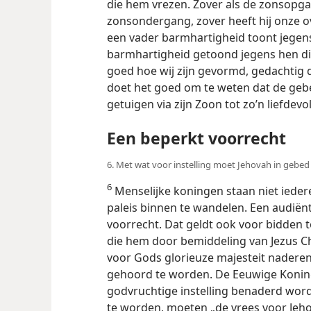
die hem vrezen. Zover als de zonsopga
zonsondergang, zover heeft hij onze o
een vader barmhartigheid toont jegens
barmhartigheid getoond jegens hen die
goed hoe wij zijn gevormd, gedachtig dat
doet het goed om te weten dat de ge
getuigen via zijn Zoon tot zo’n liefdevo
Een beperkt voorrecht
6. Met wat voor instelling moet Jehovah in geb
6
Menselijke koningen staan niet ied
paleis binnen te wandelen. Een audiënt
voorrecht. Dat geldt ook voor bidden 
die hem door bemiddeling van Jezus Ch
voor Gods glorieuze majesteit nadere
gehoord te worden. De Eeuwige Konin
godvruchtige instelling benaderd wo
te worden, moeten „de vrees voor Jeh