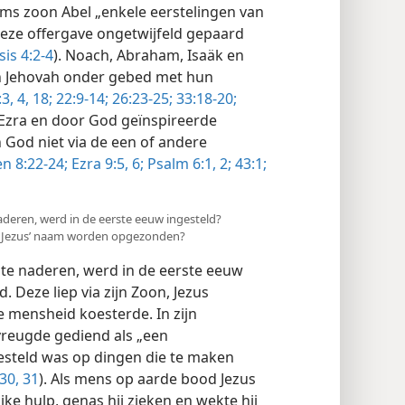
ams zoon Abel „enkele eerstelingen van
deze offergave ongetwijfeld gepaard
is 4:2-4
). Noach, Abraham, Isaäk en
n Jehovah onder gebed met hun
3, 4,
18;
22:9-14;
26:23-25;
33:18-20;
 Ezra en door God geïnspireerde
n God niet via de een of andere
n 8:22-24;
Ezra 9:5, 6;
Psalm 6:1, 2;
43:1;
deren, werd in de eerste eeuw ingesteld?
in Jezus’ naam worden opgezonden?
e naderen, werd in de eerste eeuw
 Deze liep via zijn Zoon, Jezus
de mensheid koesterde. In zijn
vreugde gediend als „een
esteld was op dingen die te maken
30, 31
). Als mens op aarde bood Jezus
ke hulp, genas hij zieken en wekte hij