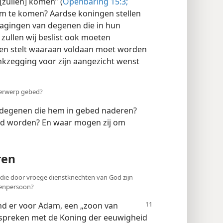
[zullen] komen” (
Openbaring 15:3;
hem te komen? Aardse koningen stellen
ragingen van degenen die in hun
ullen wij beslist ook moeten
sen stelt waaraan voldaan moet worden
nkzegging voor zijn aangezicht wenst
nderwerp gebed?
 degenen die hem in gebed naderen?
d worden? En waar mogen zij om
ren
die door vroege dienstknechten van God zijn
senpersoon?
nd er
voor Adam, een „zoon van
e spreken met de Koning der eeuwigheid