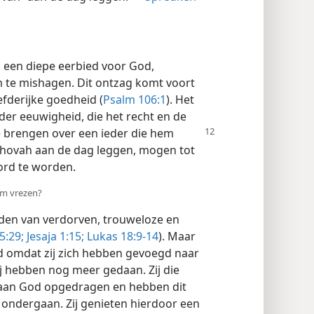
s een diepe eerbied voor God,
 te mishagen. Dit ontzag komt voort
efderijke goedheid (
Psalm 106:1
). Het
er eeuwigheid, die het recht en de
te brengen over een
ieder die hem
ehovah aan de dag leggen, mogen tot
rd te worden.
em vrezen?
eden van verdorven, trouweloze en
5:29;
Jesaja 1:15;
Lukas 18:9-14
). Maar
d omdat zij zich hebben gevoegd naar
ij hebben nog meer gedaan. Zij die
 aan God opgedragen en hebben dit
ondergaan. Zij genieten hierdoor een