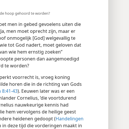
 de hoop gehoord te worden?
t men in gebed gevoelens uiten die
 Ja, men moet oprecht zijn, maar er
oof onmogelijk [God] welgevallig te
t wie tot God nadert, moet geloven dat
t van wie hem ernstig zoeken”
edoopte personen dan aangemoedigd
rd te worden?
erkt voorrecht is, vroeg koning
lde horen die in de richting van Gods
 8:41-43
). Eeuwen later was er een
nlander Cornelius, ’die voortdurend
rnelius nauwkeurige kennis had
die hem vervolgens de heilige geest
ndere heidenen gedoopt (
Handelingen
n in deze tijd die vorderingen maakt in