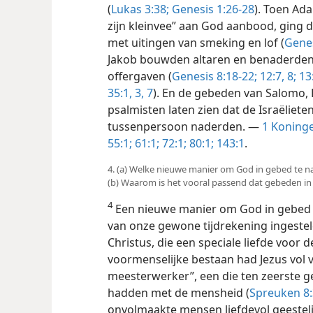
(
Lukas 3:38;
Genesis 1:26-28
). Toen Ad
zijn kleinvee” aan God aanbood, ging 
met uitingen van smeking en lof (
Genes
Jakob bouwden altaren en benaderde
offergaven (
Genesis 8:18-22;
12:7, 8;
13:
35:1,
3,
7
). En de gebeden van Salomo,
psalmisten laten zien dat de Israëliete
tussenpersoon naderden. —
1 Koninge
55:1;
61:1;
72:1;
80:1;
143:1
.
4. (a) Welke nieuwe manier om God in gebed te na
(b) Waarom is het vooral passend dat gebeden 
4
Een nieuwe manier om God in gebed t
van onze gewone tijdrekening ingesteld.
Christus, die een speciale liefde voor 
voormenselijke bestaan had Jezus vol 
meesterwerker”, een die ten zeerste g
hadden met de mensheid (
Spreuken 8:
onvolmaakte mensen liefdevol geestelij