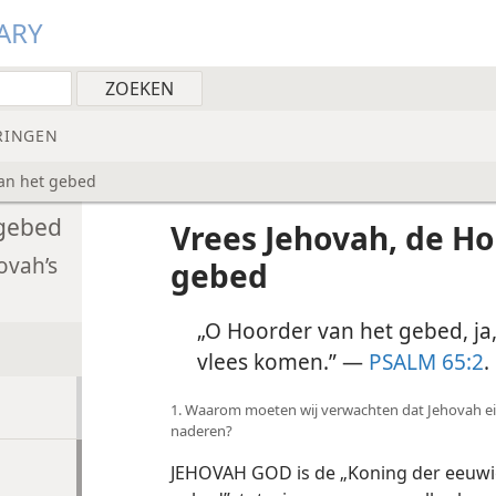
ARY
RINGEN
van het gebed
 gebed
Vrees Jehovah, de Ho
ovah’s
gebed
„O Hoorder van het gebed, ja,
vlees komen.” —
PSALM 65:2
.
1. Waarom moeten wij verwachten dat Jehovah ei
naderen?
JEHOVAH GOD is de „Koning der eeuwigh