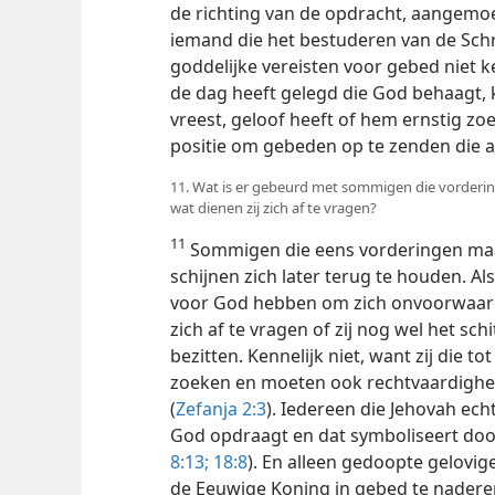
de richting van de opdracht, aangemo
iemand die het bestuderen van de Schri
goddelijke vereisten voor gebed niet
de dag heeft gelegd die God behaagt, 
vreest, geloof heeft of hem ernstig zoe
positie om gebeden op te zenden die a
11. Wat is er gebeurd met sommigen die vorderin
wat dienen zij zich af te vragen?
11
Sommigen die eens vorderingen maak
schijnen zich later terug te houden. Als
voor God hebben om zich onvoorwaarde
zich af te vragen of zij nog wel het sc
bezitten. Kennelijk niet, want zij die
zoeken en moeten ook rechtvaardighe
(
Zefanja 2:3
). Iedereen die Jehovah echt
God opdraagt en dat symboliseert doo
8:13;
18:8
). En alleen gedoopte gelovi
de Eeuwige Koning in gebed te nadere