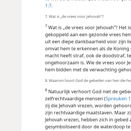
1:7
.
7. Wat is „de vrees voor Jehovah”?
7
Wat is „de vrees voor Jehovah”? Het i
gekoppeld aan een gezonde vrees hem
uit een diepe dankbaarheid voor zijn li
omvat hem te erkennen als de Koning d
macht heeft straf, ook de doodstraf, 
ongehoorzaam is. Wie de vrees voor J
hem bidden met de verwachting gehoo
8. Waarom hoort God de gebeden van hen die h
8
Natuurlijk verhoort God niet de geb
zelfrechtvaardige mensen (
Spreuken 1
zij die Jehovah vrezen, worden gehoor
zijn rechtvaardige maatstaven. Maar z
Jehovah vrezen, hebben zich in gebed
gesymboliseerd door de waterdoop te 