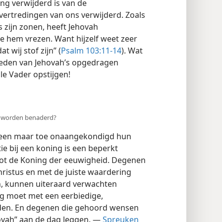
ng verwijderd is van de
vertredingen van ons verwijderd. Zoals
 zijn zonen, heeft Jehovah
 hem vrezen. Want hijzelf weet zeer
 wij stof zijn” (
Psalm 103:11-14
). Wat
beden van Jehovah’s opgedragen
lle Vader opstijgen!
ed worden benaderd?
ereen maar toe onaangekondigd hun
ie bij een koning is een beperkt
tot de Koning der eeuwigheid. Degenen
ristus en met de juiste waardering
n, kunnen uiteraard verwachten
g moet met een eerbiedige,
rden. En degenen die gehoord wensen
ovah” aan de dag leggen. —
Spreuken