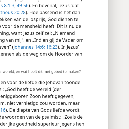
s 8:1-3,
49-56
). En bovenal, Jezus ’gaf
théüs 20:28
). Hoe passend is het dan
ekken van de losprijs, God dienen te
e voor de mensheid heeft! Dit is nu de
ng, want Jezus zelf zei: „Niemand
g van mij”, en „Indien gij de Vader om
even” (
Johannes 14:6;
16:23
). In Jezus’
kennen als de weg om de Hoorder van
nwereld, en wat heeft dit met gebed te maken?
en voor de liefde die Jehovah toonde
ei: „God heeft de wereld [der
jn eniggeboren Zoon heeft gegeven,
em, niet vernietigd zou worden, maar
:16
). De diepte van Gods liefde wordt
 de woorden van de psalmist: „Zoals de
efderijke goedheid superieur jegens hen