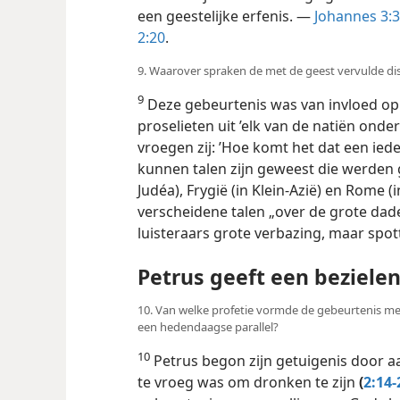
een geestelijke erfenis. —
Johannes 3:3
2:20
.
9. Waarover spraken de met de geest vervulde di
9
Deze gebeurtenis was van invloed op
proselieten uit ’elk van de natiën onde
vroegen zij: ’Hoe komt het dat een iede
kunnen talen zijn geweest die werden 
Judéa), Frygië (in Klein-Azië) en Rome (i
verscheidene talen „over de grote dad
luisteraars grote verbazing, maar spo
Petrus geeft een beziele
10. Van welke profetie vormde de gebeurtenis met 
een hedendaagse parallel?
10
Petrus begon zijn getuigenis door a
te vroeg was om dronken te zijn
(
2:14-