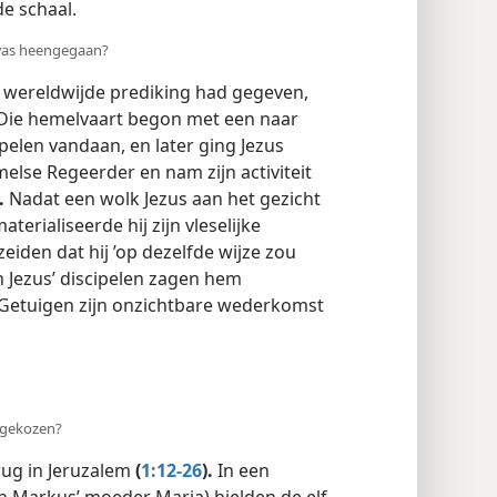
e schaal.
 was heengegaan?
n wereldwijde prediking had gegeven,
. Die hemelvaart begon met een naar
pelen vandaan, en later ging Jezus
else Regeerder en nam zijn activiteit
.
Nadat een wolk Jezus aan het gezicht
erialiseerde hij zijn vleselijke
iden dat hij ’op dezelfde wijze zou
n Jezus’ discipelen zagen hem
s Getuigen zijn onzichtbare wederkomst
r gekozen?
ug in Jeruzalem
(
1:12-26
).
In een
an Markus’ moeder Maria) hielden de elf