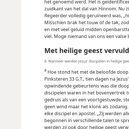
het genoemd werd. Het is geïdentifice
zuidkant van het dal van Hinnom. Nu z
Regeerder volledig geruïneerd was, „hin
Misschien brak het touw of de tak, zod
en met veel geluid midden openbarstte
viel. Moge niemand van ons een valse b
Met heilige geest vervuld
8. Wanneer werden Jezus’ discipelen in heilige g
8
Hoe stond het met de beloofde doop i
Pinksteren 33 G.T., tien dagen na Jezu
opwindende gebeurtenis was die doop! 
discipelen waren in het bovenvertrek t
gedruis als van een voortgestuwde, ste
geen wind maar het klonk
als zodanig.
elke discipel en apostel. „Zij werden al
begonnen in verschillende talen te spr
werden zij ook door heilige geest verw