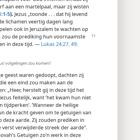
erf aan een martelpaal, maar zij wisten
1:1-5
).
Jezus „toonde . . . dat hij levend
de lichamen veertig dagen lang
cipelen ook in Jeruzalem te wachten op
s zou de prediking hun voornaamste
en in deze tijd. —
Lukas 24:27,
49;
ezus’ volgelingen zou komen?
ge geest waren gedoopt, dachten zij
 die een eind zou maken aan de
 „Heer, herstelt gij in deze tijd het
Jezus feitelijk, want ’het kwam hun niet
en tijdperken’. ’Wanneer de heilige
un de kracht geven om te getuigen van
 deze aarde. Zij zouden prediken in
e verst verwijderde streek der aarde”.
hovah’s Getuigen zo’n werk in deze