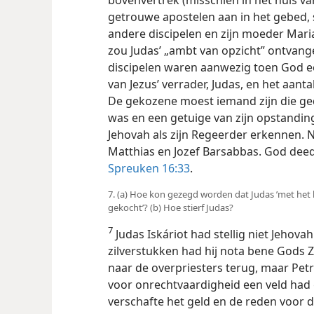
getrouwe apostelen aan in het gebed, s
andere discipelen en zijn moeder Maria
zou Judas’ „ambt van opzicht” ontvang
discipelen waren aanwezig toen God e
van Jezus’ verrader, Judas, en het aant
De gekozene moest iemand zijn die ged
was en een getuige van zijn opstandin
Jehovah als zijn Regeerder erkennen.
Matthias en Jozef Barsabbas. God deed 
Spreuken 16:33
.
7. (a) Hoe kon gezegd worden dat Judas ’met het
gekocht’? (b) Hoe stierf Judas?
7
Judas Iskáriot had stellig niet Jehova
zilverstukken had hij nota bene Gods 
naar de overpriesters terug, maar Petr
voor onrechtvaardigheid een veld had g
verschafte het geld en de reden voor d