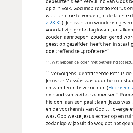
gebeurtenis een vervulling van Gods be
op zijn volk. God inspireerde Petrus om
woorden toe te voegen „in de laatste da
2:28-32
). Jehovah zou wonderen geven
voordat zijn grote dag kwam, en alleen
zouden aanroepen, zouden gered worde
geest op gezalfden heeft hen in staat 
doeltreffend te „profeteren”.
11. Wat hebben de joden met betrekking tot Jez
11
Vervolgens identificeerde Petrus de
Jezus de Messías was door hem in staat
en wonderen te verrichten (
Hebreeën 2
de hand van wetteloze mensen”, Romei
hielden, aan een paal slaan. Jezus was
en de voorkennis van God . . . overgelev
was. God wekte Jezus echter op en rui
zodanige wijze uit de weg dat het ge