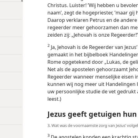
Christus. Luister! ’Wij hebben u bevole
naam’, zegt de hogepriester, ’maar gij 
Daarop verklaren Petrus en de andere 
regeerder meer gehoorzamen dan men
zeiden zij: „Jehovah is onze Regeerder!
2
Ja, Jehovah is de Regeerder van Jezus’
gemaakt in het bijbelboek Handelingen
Rome opgetekend door „Lukas, de geli
Net als de apostelen gehoorzaamt Je
Regeerder wanneer menselijke eisen in
kunnen wij nog meer uit Handelingen le
uw persoonlijke studie de vet gedrukt
leest.)
Jezus geeft getuigen hun
3. Wat was de voornaamste zorg van Jezus’ volgeli
3
De apostelen konden een krachtig s