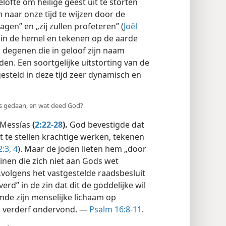
lofte om heilige geest uit te storten
 naar onze tijd te wijzen door de
gen” en „zij zullen profeteren” (
Joël
 in de hemel en tekenen op de aarde
 degenen die in geloof zijn naam
n. Een soortgelijke uitstorting van de
gesteld in deze tijd zeer dynamisch en
us gedaan, en wat deed God?
 Messías
(
2:22-28
).
God bevestigde dat
 te stellen krachtige werken, tekenen
:3, 4
). Maar de joden lieten hem „door
nen die zich niet aan Gods wet
 „volgens het vastgestelde raadsbesluit
erd” in de zin dat dit de goddelijke wil
mde zijn menselijke lichaam op
en verderf ondervond. —
Psalm 16:8-11
.