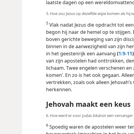
laatste dagen op een wereldomvattend
5. Hoe zou Jezus op dezelfde wijze komen als hij
5
Vlak nadat Jezus die opdracht tot ee
begon hij naar de hemel op te stijgen
boven gerichte beweging van zijn disci
binnen in de aanwezigheid van zijn hem
in het geestenrijk een aanvang
(
1:9-11
)
van zijn apostelen had onttrokken, demat
lichaam. Twee engelen verschenen en ze
komen’. En zo is het ook gegaan. Allee
vertrekken, zoals ook alleen Jehovah’
herkennen.
Jehovah maakt een keus
6. Hoe werd er voor Judas Iskáriot een vervange
6
Spoedig waren de apostelen weer ter
bovenvertrek (misschien in het huis v