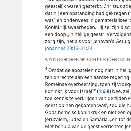
geestelijk waren gesterkt. Christus sti
dat hij een opstanding had gekregen
(
was” en onderwees in gematerialiseer
Koninkrijkswaarheden. Hij zei zijn dis
een doop „in heilige
geest”. Vervolgen
zorg zijn, net als voor Jehovah’s Getuig
Johannes 20:19–21:24
.
4. Wat zou er gebeuren als de heilige geest op J
4
Omdat de apostelen nog niet in heili
ten onrechte aan een aardse regering
Romeinse overheersing, toen zij vroegen:
koninkrijk voor Israël?”
(
1:6-8
)
Nee, zei 
toe kennis te verkrijgen van de tijden 
geest op hen gekomen was’, zou die h
Gods hemelse koninkrijk en niet een op
Jeruzalem, Judéa en Samária, „en tot d
Met behulp van de geest verrichten Je