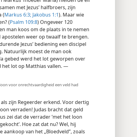
amen met Jezus’ halfbroers, zijn
 (
Markus 6:3;
Jakobus 1:1
). Maar wie
en? (
Psalm 109:8
) Ongeveer 120
en man koos om de plaats in te nemen
al apostelen weer op twaalf te brengen.
urende Jezus’ bediening een discipel
g. Natuurlijk moest de man ook
 Na gebed werd het lot geworpen over
het lot op Matthias vallen. —
 loon voor onrechtvaardigheid een veld had
h als zijn Regeerder erkend. Voor dertig
Zoon verraden! Judas bracht dat geld
us zei dat de verrader ’met het loon
ekocht’. Hoe zat dat nu? Wel, hij
e aankoop van het „Bloedveld”, zoals