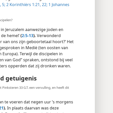
,
5;
2 Korinthiërs 1:21, 22;
1 Johannes
scipelen?
 in Jeruzalem aanwezige joden en
r de hemel’
(
2:5-13
).
Verwonderd
r van ons zijn geboortetaal hoort?’ Het
gesproken in Medië (ten oosten van
n Europa). Terwijl de discipelen in
en van God” spraken, ontstond bij veel
tters opperden dat zij dronken waren.
nd getuigenis
Pinksteren 33 G.T. een vervulling, en heeft dit
an te voeren dat negen uur ’s morgens
21
).
In plaats daarvan was deze