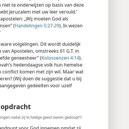
n niet te onderwijzen op basis van deze
hebt Jeruzalem met uw leer vervuld.’
apostelen: „Wij moeten God als
sen” (
Handelingen 5:27-29
). In wezen
”
 ware volgelingen. Dit wordt duidelijk
 van Apostelen, omstreeks 61 G.T. in
efde geneesheer” (
Kolossenzen 4:14
).
hovah’s hedendaagse volk hun hemelse
 conflict komen met zijn wil. Maar wat
ren? (Wij doen de suggestie dat u bij
 aangegeven gedeelten voor uzelf
 opdracht
ngen nadat zij ’in heilige geest waren gedoopt’?
tandpunt voor God innemen omdat zij