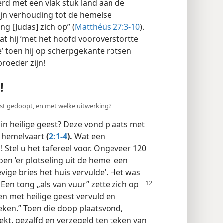
erd met een vlak stuk land aan de
ijn verhouding tot de hemelse
g [Judas] zich op” (
Matthéüs 27:3-10
).
at hij ’met het hoofd vooroverstortte
’ toen hij op scherpgekante rotsen
roeder zijn!
!
eest gedoopt, en met welke uitwerking?
n heilige geest? Deze vond plaats met
s’ hemelvaart
(
2:1-4
).
Wat een
Stel u het tafereel voor. Ongeveer 120
oen ’er plotseling uit de hemel een
vige bries het huis vervulde’. Het was
 Een tong „als van vuur” zette zich op
len met heilige geest vervuld en
eken.” Toen die doop plaatsvond,
ekt, gezalfd en verzegeld ten teken van