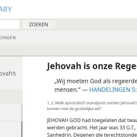
ARY
RINGEN
Jehovah is onze Rege
ovah’s
„Wij moeten God als regeer
mensen.” —
HANDELINGEN 5:
1, 2. Welk apostolisch standpunt nemen Jehovah’s
komen met de goddelijke wil?
JEHOVAH GOD had toegelaten dat twa
werden gebracht. Het jaar was 33 G.T.,
Sanhedrin. Degenen die terechtstonde