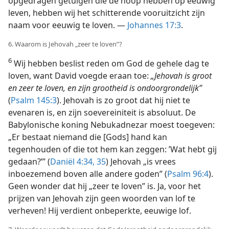
opgedragen getuigen die de hoop hebben op eeuwig
leven, hebben wij het schitterende vooruitzicht zijn
naam voor eeuwig te loven. —
Johannes 17:3
.
6. Waarom is Jehovah „zeer te loven”?
6
Wij hebben beslist reden om God de gehele dag te
loven, want David voegde eraan toe:
„Jehovah is groot
en zeer te loven, en zijn grootheid is ondoorgrondelijk”
(
Psalm 145:3
). Jehovah is zo groot dat hij niet te
evenaren is, en zijn soevereiniteit is absoluut. De
Babylonische koning Nebukadnezar moest toegeven:
„Er bestaat niemand die [Gods] hand kan
tegenhouden of die tot hem kan zeggen: ’Wat hebt gij
gedaan?’” (
Daniël 4:34, 35
) Jehovah „is vrees
inboezemend boven alle andere goden” (
Psalm 96:4
).
Geen wonder dat hij „zeer te loven” is. Ja, voor het
prijzen van Jehovah zijn geen woorden van lof te
verheven! Hij verdient onbeperkte, eeuwige lof.