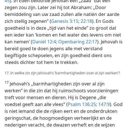
45
). In Eden beloofde Jehovah een „zaad” dat een
zegen zou zijn. Later zei hij tot Abraham: „Door
bemiddeling van uw zaad zullen alle natiën der aarde
zich stellig zegenen” (
Genesis 3:15;
22:18
). En Gods
goedheid is in deze „tijd van het einde” zo groot dat
een ieder kan ’komen en het water des levens om niet
kan nemen’ (
Daniël 12:4;
Openbaring 22:17
). Jehovah is
bereid goed te doen jegens alle met verstand
begiftigde schepselen, en zijn goedheid dient ons
steeds dichter tot hem te trekken.
17. In welke zin zijn Jehovah’s ’barmhartigheden over al zijn werken’?
17
Jehovah’s „barmhartigheden zijn over al zijn
werken” in die zin dat hij ruimschoots voorzieningen
treft voor mensen en dieren. Hij is Degene „die
voedsel geeft aan alle vlees” (
Psalm 136:25;
147:9
). God
is niet iemand die de rijken eert en de onderdrukten
geringschat, de hoogmoedigen verheerlijkt en de
nederigen veracht, de dwazen verheft en de wijzen