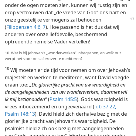
onder de ogen moeten zien, kunnen wij rustig zijn en
erop vertrouwen dat „de vrede van God” ons hart en
onze geestelijke vermogens
zal behoeden
(
Filippenzen 4:6, 7
). Hoe passend is het dus dat wij
anderen over onze liefdevolle, beschermend
optredende hemelse Vader vertellen!
10. Wat is bij Jehovah’s „wonderwerken” inbegrepen, en welk nut
werpt het voor ons af erover te mediteren?
10
Wij moeten er de tijd voor nemen om over Jehovah’s
majesteit en werken te mediteren, want David voegde
eraan toe:
„De glorierijke pracht van uw waardigheid en
de aangelegenheden van uw wonderwerken, daarmee wil
ik mij bezighouden”
(
Psalm 145:5
). Gods waardigheid is
vrees inboezemend en ongeëvenaard (
Job 37:22;
Psalm 148:13
). David hield zich derhalve bezig met de
glorierijke pracht van Jehovah’s waardigheid. De
psalmist hield zich ook bezig met aangelegenheden
van Gods „wonderwerken”. Hiertoe behoorde onder