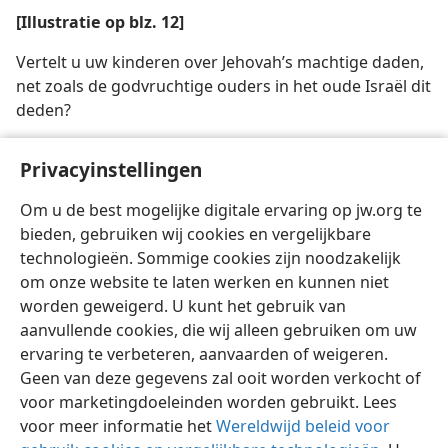
[Illustratie op blz. 12]
Vertelt u uw kinderen over Jehovah’s machtige daden,
net zoals de godvruchtige ouders in het oude Israël dit
deden?
[Illustratie op blz. 15]
Privacyinstellingen
Zoals een goedgebouwd huis de bouwer ervan tot eer
Om u de best mogelijke digitale ervaring op jw.org te
strekt, zo brengen Jehovah’s scheppingswerken Hem
bieden, gebruiken wij cookies en vergelijkbare
lof
technologieën. Sommige cookies zijn noodzakelijk
om onze website te laten werken en kunnen niet
worden geweigerd. U kunt het gebruik van
aanvullende cookies, die wij alleen gebruiken om uw
ervaring te verbeteren, aanvaarden of weigeren.
Geen van deze gegevens zal ooit worden verkocht of
voor marketingdoeleinden worden gebruikt. Lees
voor meer informatie het
Wereldwijd beleid voor