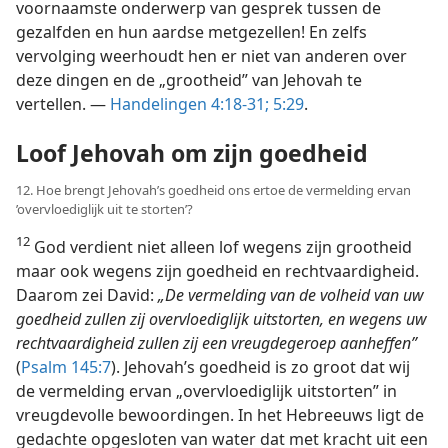
voornaamste onderwerp van gesprek tussen de
gezalfden en hun aardse metgezellen! En zelfs
vervolging weerhoudt hen er niet van anderen over
deze dingen en de „grootheid” van Jehovah te
vertellen. —
Handelingen 4:18-31;
5:29
.
Loof Jehovah om zijn goedheid
12. Hoe brengt Jehovah’s goedheid ons ertoe de vermelding ervan
’overvloediglijk uit te storten’?
12
God verdient niet alleen lof wegens zijn grootheid
maar ook wegens zijn goedheid en rechtvaardigheid.
Daarom zei David:
„De vermelding van de volheid van uw
goedheid zullen zij overvloediglijk uitstorten, en wegens uw
rechtvaardigheid zullen zij een vreugdegeroep aanheffen”
(
Psalm 145:7
). Jehovah’s goedheid is zo groot dat wij
de vermelding ervan „overvloediglijk uitstorten” in
vreugdevolle bewoordingen. In het Hebreeuws ligt de
gedachte opgesloten van water dat met kracht uit een