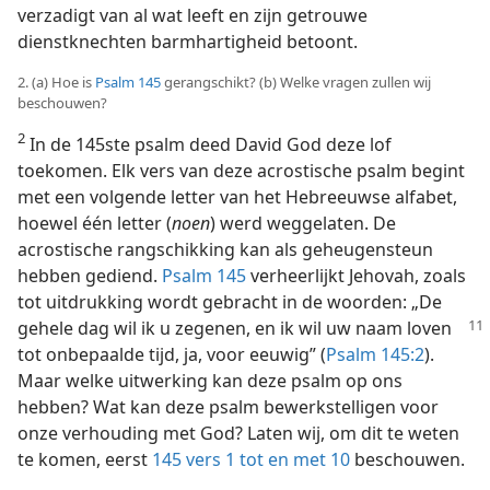
verzadigt van al wat leeft en zijn getrouwe
dienstknechten barmhartigheid betoont.
2. (a) Hoe is
Psalm 145
gerangschikt? (b) Welke vragen zullen wij
beschouwen?
2
In de 145ste psalm deed David God deze lof
toekomen. Elk vers van deze acrostische psalm begint
met een volgende letter van het Hebreeuwse alfabet,
hoewel één letter (
noen
) werd weggelaten. De
acrostische rangschikking kan als geheugensteun
hebben gediend.
Psalm 145
verheerlijkt Jehovah, zoals
tot uitdrukking wordt gebracht in de woorden: „De
gehele dag wil ik u zegenen, en ik wil uw naam
loven
tot onbepaalde tijd, ja, voor eeuwig” (
Psalm 145:2
).
Maar welke uitwerking kan deze psalm op ons
hebben? Wat kan deze psalm bewerkstelligen voor
onze verhouding met God? Laten wij, om dit te weten
te komen, eerst
145 vers 1 tot en met 10
beschouwen.