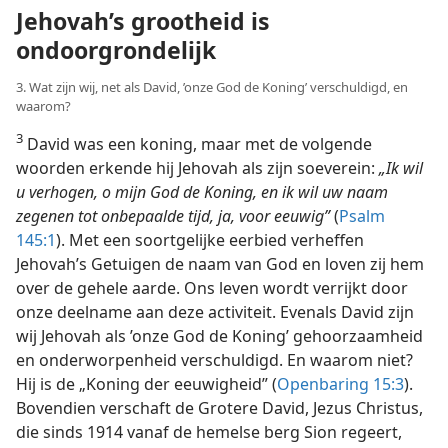
Jehovah’s grootheid is
ondoorgrondelijk
3. Wat zijn wij, net als David, ’onze God de Koning’ verschuldigd, en
waarom?
3
David was een koning, maar met de volgende
woorden erkende hij Jehovah als zijn soeverein:
„Ik wil
u verhogen, o mijn God de Koning, en ik wil uw naam
zegenen tot onbepaalde tijd, ja, voor eeuwig”
(
Psalm
145:1
). Met een soortgelijke eerbied verheffen
Jehovah’s Getuigen de naam van God en loven zij hem
over de gehele aarde. Ons leven wordt verrijkt door
onze deelname aan deze activiteit. Evenals David zijn
wij Jehovah als ’onze God de Koning’ gehoorzaamheid
en onderworpenheid verschuldigd. En waarom niet?
Hij is de „Koning der eeuwigheid” (
Openbaring 15:3
).
Bovendien verschaft de Grotere David, Jezus Christus,
die sinds 1914 vanaf de hemelse berg Sion regeert,