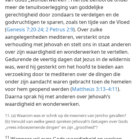
meer de tenuitvoerlegging van goddelijke
gerechtigheid door zondaars te verdelgen en de
godvruchtigen te sparen, zoals ten tijde van de Vloed
(
Genesis 7:20-24;
2 Petrus 2:9
). Over zulke
aangelegenheden mediteren, versterkt onze
verhouding met Jehovah en stelt ons in staat anderen
over zijn waardigheid en wonderwerken te vertellen.
Gedurende de veertig dagen dat Jezus in de wildernis
was, werd hij gesterkt om het hoofd te bieden aan
verzoeking door te mediteren over de dingen die
onder zijn aandacht waren gebracht toen de hemelen
voor hem geopend werden (
Mattheüs 3:13–4:11
).
Daarna sprak hij met anderen over Jehovah’s
waardigheid en wonderwerken.
11. (a) Waarom was er schrik op de inwoners van Jericho gevallen?
(b) Vervuld van welke geest spreken Jehovah’s Getuigen over Gods
„vrees inboezemende dingen” en zijn „grootheid”?
11
Wanneer wij over Gods waardigheid en werken