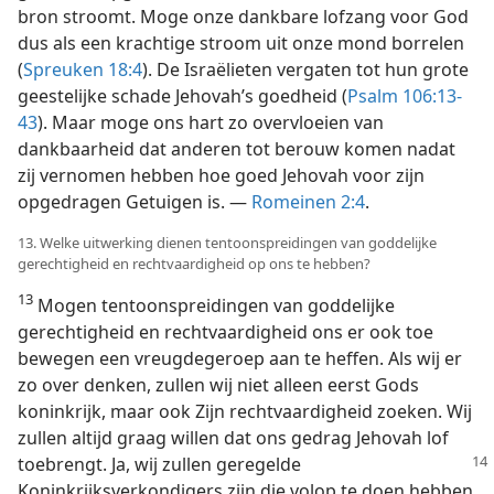
bron stroomt. Moge onze dankbare lofzang voor God
dus als een krachtige stroom uit onze mond borrelen
(
Spreuken 18:4
). De Israëlieten vergaten tot hun grote
geestelijke schade Jehovah’s goedheid (
Psalm 106:13-
43
). Maar moge ons hart zo overvloeien van
dankbaarheid dat anderen tot berouw komen nadat
zij vernomen hebben hoe goed Jehovah voor zijn
opgedragen Getuigen is. —
Romeinen 2:4
.
13. Welke uitwerking dienen tentoonspreidingen van goddelijke
gerechtigheid en rechtvaardigheid op ons te hebben?
13
Mogen tentoonspreidingen van goddelijke
gerechtigheid en rechtvaardigheid ons er ook toe
bewegen een vreugdegeroep aan te heffen. Als wij er
zo over denken, zullen wij niet alleen eerst Gods
koninkrijk, maar ook Zijn rechtvaardigheid zoeken. Wij
zullen altijd graag willen dat ons gedrag Jehovah lof
toebrengt.
Ja, wij zullen geregelde
Koninkrijksverkondigers zijn die volop te doen hebben