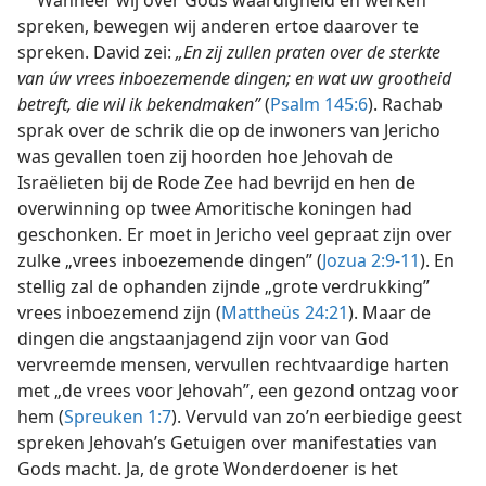
spreken, bewegen wij anderen ertoe daarover te
spreken. David zei:
„En zij zullen praten over de sterkte
van úw vrees inboezemende dingen; en wat uw grootheid
betreft, die wil ik bekendmaken”
(
Psalm 145:6
). Rachab
sprak over de schrik die op de inwoners van Jericho
was gevallen toen zij hoorden hoe Jehovah de
Israëlieten bij de Rode Zee had bevrijd en hen de
overwinning op twee Amoritische koningen had
geschonken. Er moet in Jericho veel gepraat zijn over
zulke „vrees inboezemende dingen” (
Jozua 2:9-11
). En
stellig zal de ophanden zijnde „grote verdrukking”
vrees inboezemend zijn (
Mattheüs 24:21
). Maar de
dingen die angstaanjagend zijn voor van God
vervreemde mensen, vervullen rechtvaardige harten
met „de vrees voor Jehovah”, een gezond ontzag voor
hem (
Spreuken 1:7
). Vervuld van zo’n eerbiedige geest
spreken Jehovah’s Getuigen over manifestaties van
Gods macht. Ja, de grote Wonderdoener is het