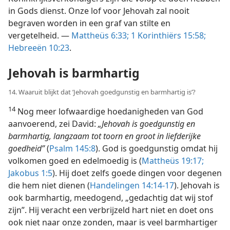
in Gods dienst. Onze lof voor Jehovah zal nooit
begraven worden in een graf van stilte en
vergetelheid. —
Mattheüs 6:33;
1 Korinthiërs 15:58;
Hebreeën 10:23
.
Jehovah is barmhartig
14. Waaruit blijkt dat ’Jehovah goedgunstig en barmhartig is’?
14
Nog meer lofwaardige hoedanigheden van God
aanvoerend, zei David:
„Jehovah is goedgunstig en
barmhartig, langzaam tot toorn en groot in liefderijke
goedheid”
(
Psalm 145:8
). God is goedgunstig omdat hij
volkomen goed en edelmoedig is (
Mattheüs 19:17;
Jakobus 1:5
). Hij doet zelfs goede dingen voor degenen
die hem niet dienen (
Handelingen 14:14-17
). Jehovah is
ook barmhartig, meedogend, „gedachtig dat wij stof
zijn”. Hij veracht een verbrijzeld hart niet en doet ons
ook niet naar onze zonden, maar is veel barmhartiger