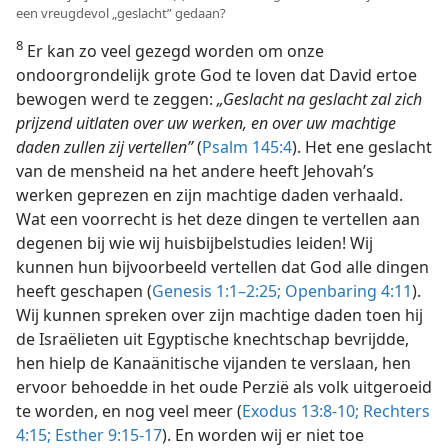
een vreugdevol „geslacht” gedaan?
8
Er kan zo veel gezegd worden om onze
ondoorgrondelijk grote God te loven dat David ertoe
bewogen werd te zeggen:
„Geslacht na geslacht zal zich
prijzend uitlaten over uw werken, en over uw machtige
daden zullen zij vertellen”
(
Psalm 145:4
). Het ene geslacht
van de mensheid na het andere heeft Jehovah’s
werken geprezen en zijn machtige daden verhaald.
Wat een voorrecht is het deze dingen te vertellen aan
degenen bij wie wij huisbijbelstudies leiden! Wij
kunnen hun bijvoorbeeld vertellen dat God alle dingen
heeft geschapen (
Genesis 1:1–2:25;
Openbaring 4:11
).
Wij kunnen spreken over zijn machtige daden toen hij
de Israëlieten uit Egyptische knechtschap bevrijdde,
hen hielp de Kanaänitische vijanden te verslaan, hen
ervoor behoedde in het oude Perzië als volk uitgeroeid
te worden, en nog veel meer (
Exodus 13:8-10;
Rechters
4:15;
Esther 9:15-17
). En worden wij er niet toe