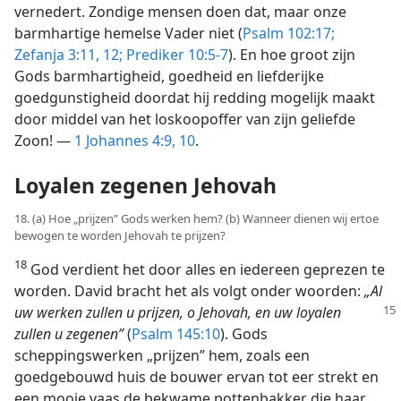
vernedert. Zondige mensen doen dat, maar onze
barmhartige hemelse Vader niet (
Psalm 102:17;
Zefanja 3:11, 12;
Prediker 10:5-7
). En hoe groot zijn
Gods barmhartigheid, goedheid en liefderijke
goedgunstigheid doordat hij redding mogelijk maakt
door middel van het loskoopoffer van zijn geliefde
Zoon! —
1 Johannes 4:9, 10
.
Loyalen zegenen Jehovah
18. (a) Hoe „prijzen” Gods werken hem? (b) Wanneer dienen wij ertoe
bewogen te worden Jehovah te prijzen?
18
God verdient het door alles en iedereen geprezen te
worden. David bracht het als volgt onder woorden:
„Al
uw werken zullen u prijzen,
o Jehovah, en uw loyalen
zullen u zegenen”
(
Psalm 145:10
). Gods
scheppingswerken „prijzen” hem, zoals een
goedgebouwd huis de bouwer ervan tot eer strekt en
een mooie vaas de bekwame pottenbakker die haar