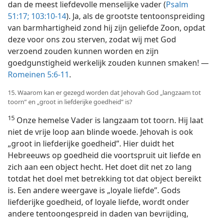
dan de meest liefdevolle menselijke vader (
Psalm
51:17;
103:10-14
). Ja, als de grootste tentoonspreiding
van barmhartigheid zond hij zijn geliefde Zoon, opdat
deze voor ons zou sterven, zodat wij met God
verzoend zouden kunnen worden en zijn
goedgunstigheid werkelijk zouden kunnen smaken! —
Romeinen 5:6-11
.
15. Waarom kan er gezegd worden dat Jehovah God „langzaam tot
toorn” en „groot in liefderijke goedheid” is?
15
Onze hemelse Vader is langzaam tot toorn. Hij laat
niet de vrije loop aan blinde woede. Jehovah is ook
„groot in liefderijke goedheid”. Hier duidt het
Hebreeuws op goedheid die voortspruit uit liefde en
zich aan een object hecht. Het doet dit net zo lang
totdat het doel met betrekking tot dat object bereikt
is. Een andere weergave is „loyale liefde”. Gods
liefderijke goedheid, of loyale liefde, wordt onder
andere tentoongespreid in daden van bevrijding,