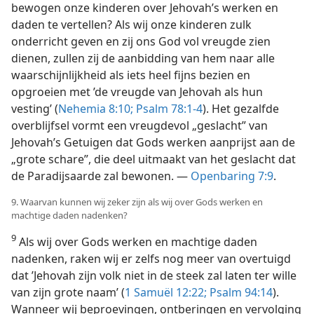
bewogen onze kinderen over Jehovah’s werken en
daden te vertellen? Als wij onze kinderen zulk
onderricht geven en zij ons God vol vreugde zien
dienen, zullen zij de aanbidding van hem naar alle
waarschijnlijkheid als iets heel fijns bezien en
opgroeien met ’de vreugde van Jehovah als hun
vesting’ (
Nehemia 8:10;
Psalm 78:1-4
). Het gezalfde
overblijfsel vormt een vreugdevol „geslacht” van
Jehovah’s Getuigen dat Gods werken aanprijst aan de
„grote schare”, die deel uitmaakt van het geslacht dat
de Paradijsaarde zal bewonen. —
Openbaring 7:9
.
9. Waarvan kunnen wij zeker zijn als wij over Gods werken en
machtige daden nadenken?
9
Als wij over Gods werken en machtige daden
nadenken, raken wij er zelfs nog meer van overtuigd
dat ’Jehovah zijn volk niet in de steek zal laten ter wille
van zijn grote naam’ (
1 Samuël 12:22;
Psalm 94:14
).
Wanneer wij beproevingen, ontberingen en vervolging