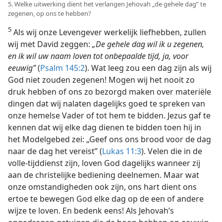
5. Welke uitwerking dient het verlangen Jehovah „de gehele dag” te
zegenen, op ons te hebben?
5
Als wij onze Levengever werkelijk liefhebben, zullen
wij met David zeggen:
„De gehele dag wil ik u zegenen,
en ik wil uw naam loven tot onbepaalde tijd, ja, voor
eeuwig”
(
Psalm 145:2
). Wat leeg zou een dag zijn als wij
God niet zouden zegenen! Mogen wij het nooit zo
druk hebben of ons zo bezorgd maken over materiële
dingen dat wij nalaten dagelijks goed te spreken van
onze hemelse Vader of tot hem te bidden. Jezus gaf te
kennen dat wij elke dag dienen te bidden toen hij in
het Modelgebed zei: „Geef ons ons brood voor de dag
naar de dag het vereist” (
Lukas 11:3
). Velen die in de
volle-tijddienst zijn, loven God dagelijks wanneer zij
aan de christelijke bediening deelnemen. Maar wat
onze omstandigheden ook zijn, ons hart dient ons
ertoe te bewegen God elke dag op de een of andere
wijze te loven. En bedenk eens! Als Jehovah’s