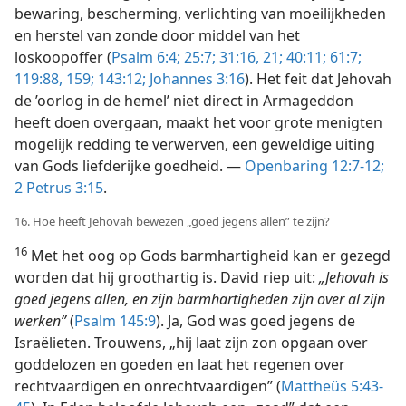
bewaring, bescherming, verlichting van moeilijkheden
en herstel van zonde door middel van het
loskoopoffer (
Psalm 6:4;
25:7;
31:16,
21;
40:11;
61:7;
119:88,
159;
143:12;
Johannes 3:16
). Het feit dat Jehovah
de ’oorlog in de hemel’ niet direct in Armageddon
heeft doen overgaan, maakt het voor grote menigten
mogelijk redding te verwerven, een geweldige uiting
van Gods liefderijke goedheid. —
Openbaring 12:7-12;
2 Petrus 3:15
.
16. Hoe heeft Jehovah bewezen „goed jegens allen” te zijn?
16
Met het oog op Gods barmhartigheid kan er gezegd
worden dat hij groothartig is. David riep uit:
„Jehovah is
goed jegens allen, en zijn barmhartigheden zijn over al zijn
werken”
(
Psalm 145:9
). Ja, God was goed jegens de
Israëlieten. Trouwens, „hij laat zijn zon opgaan over
goddelozen en goeden en laat het regenen over
rechtvaardigen en onrechtvaardigen” (
Mattheüs 5:43-