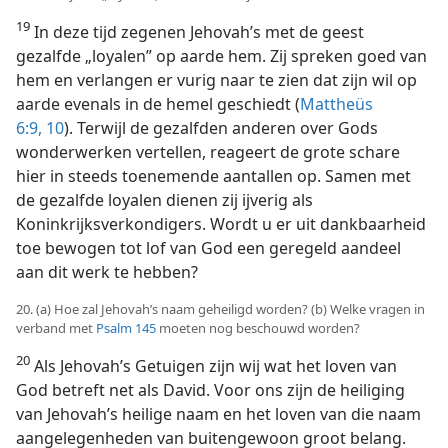
19
In deze tijd zegenen Jehovah’s met de geest
gezalfde „loyalen” op aarde hem. Zij spreken goed van
hem en verlangen er vurig naar te zien dat zijn wil op
aarde evenals in de hemel geschiedt (
Mattheüs
6:9, 10
). Terwijl de gezalfden anderen over Gods
wonderwerken vertellen, reageert de grote schare
hier in steeds toenemende aantallen op. Samen met
de gezalfde loyalen dienen zij ijverig als
Koninkrijksverkondigers. Wordt u er uit dankbaarheid
toe bewogen tot lof van God een geregeld aandeel
aan dit werk te hebben?
20. (a) Hoe zal Jehovah’s naam geheiligd worden? (b) Welke vragen in
verband met
Psalm 145
moeten nog beschouwd worden?
20
Als Jehovah’s Getuigen zijn wij wat het loven van
God betreft net als David. Voor ons zijn de heiliging
van Jehovah’s heilige naam en het loven van die naam
aangelegenheden van buitengewoon groot belang.