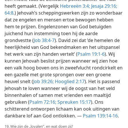
heeft gemaakt. (Vergelijk
Hebreeën 3:4;
Jesaja 29:16;
64:8
.) Jehovah’s scheppingswerken zijn zo wonderbaar
dat ze engelen en mensen ertoe bewogen hebben
hem te prijzen. Engelenzonen van God betuigden
juichend hun instemming toen hij de aarde
grondvestte (
Job 38:4-7
). David zei dat ’de hemelen de
heerlijkheid van God bekendmaken en het uitspansel
het werk van zijn handen vertelt’ (
Psalm 19:1-6
). Wij
kunnen Jehovah beslist prijzen wanneer wij zien hoe
een valk hoog boven ons in zweefvlucht rondcirkelt en
een gazelle met grote sprongen over een groene
heuvel snelt (
Job 39:26;
Hooglied 2:17
). Het is passend
Jehovah te loven wanneer wij de oogst van het veld
binnenhalen of samen met vrienden een maaltijd
gebruiken (
Psalm 72:16;
Spreuken 15:17
). Ons
schitterend ontworpen lichaam kan ook uitingen van
dankbare lof aan God ontlokken. —
Psalm 139:14-16
.
19. Wie zijn de „loyalen”, en wat doen zij?