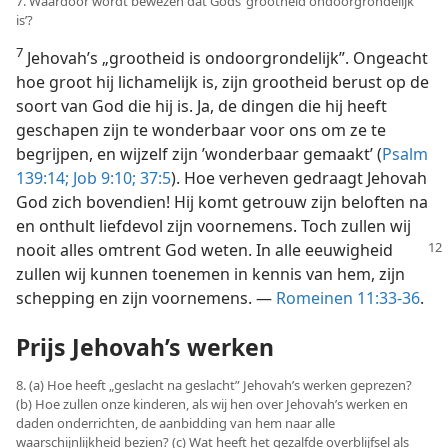
7. Waardoor wordt bewezen dat Gods ’grootheid ondoorgrondelijk
is’?
7
Jehovah’s „grootheid is ondoorgrondelijk”. Ongeacht
hoe groot hij lichamelijk is, zijn grootheid berust op de
soort van God die hij is. Ja, de dingen die hij heeft
geschapen zijn te wonderbaar voor ons om ze te
begrijpen, en wijzelf zijn ’wonderbaar gemaakt’ (
Psalm
139:14;
Job 9:10;
37:5
). Hoe verheven gedraagt Jehovah
God zich bovendien! Hij komt getrouw zijn beloften na
en onthult liefdevol zijn voornemens. Toch zullen wij
nooit alles
omtrent God weten. In alle eeuwigheid
zullen wij kunnen toenemen in kennis van hem, zijn
schepping en zijn voornemens. —
Romeinen 11:33-36
.
Prijs Jehovah’s werken
8. (a) Hoe heeft „geslacht na geslacht” Jehovah’s werken geprezen?
(b) Hoe zullen onze kinderen, als wij hen over Jehovah’s werken en
daden onderrichten, de aanbidding van hem naar alle
waarschijnlijkheid bezien? (c) Wat heeft het gezalfde overblijfsel als