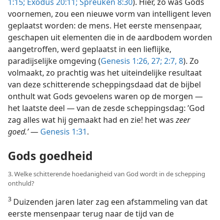
1:15;
Exodus 20:11;
Spreuken 8:30
). Hier, zo was Gods
voornemen, zou een nieuwe vorm van intelligent leven
geplaatst worden: de mens. Het eerste mensenpaar,
geschapen uit elementen die in de aardbodem worden
aangetroffen, werd geplaatst in een lieflijke,
paradijselijke omgeving (
Genesis 1:26, 27;
2:7, 8
). Zo
volmaakt, zo prachtig was het uiteindelijke resultaat
van deze schitterende scheppingsdaad dat de bijbel
onthult wat Gods gevoelens waren op de morgen —
het laatste deel — van de zesde scheppingsdag: ’God
zag alles wat hij gemaakt had en zie! het was
zeer
goed.’
—
Genesis 1:31
.
Gods goedheid
3. Welke schitterende hoedanigheid van God wordt in de schepping
onthuld?
3
Duizenden jaren later zag een afstammeling van dat
eerste mensenpaar terug naar de tijd van de