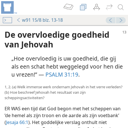
w91 15/8 blz. 13-18
De overvloedige goedheid
van Jehovah
„Hoe overvloedig is uw goedheid, die gij
als een schat hebt weggelegd voor hen die
u vrezen!” —
PSALM 31:19
.
1, 2. (a) Welk immense werk ondernam Jehovah in het verre verleden?
(b) Hoe beschreef Jehovah het resultaat van zijn
scheppingsactiviteiten?
ER WAS een tijd dat God begon met het scheppen van
’de hemel als zijn troon en de aarde als zijn voetbank’
(
Jesaja 66:1
). Het goddelijke verslag onthult niet