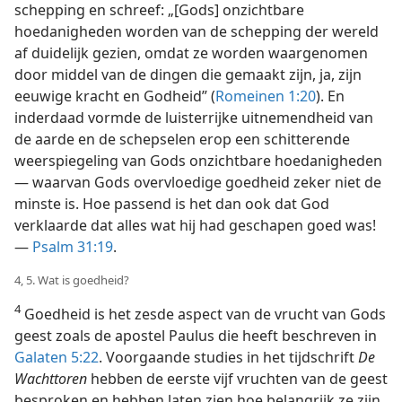
schepping en schreef: „[Gods] onzichtbare
hoedanigheden worden van de schepping der wereld
af duidelijk gezien, omdat ze worden waargenomen
door middel van de dingen die gemaakt zijn, ja, zijn
eeuwige kracht en Godheid” (
Romeinen 1:20
). En
inderdaad vormde de luisterrijke uitnemendheid van
de aarde en de schepselen erop een schitterende
weerspiegeling van Gods onzichtbare hoedanigheden
— waarvan Gods overvloedige goedheid zeker niet de
minste is. Hoe passend is het dan ook dat God
verklaarde dat alles wat hij had geschapen goed was!
—
Psalm 31:19
.
4, 5. Wat is goedheid?
4
Goedheid is het zesde aspect van de vrucht van Gods
geest zoals de apostel Paulus die heeft beschreven in
Galaten 5:22
. Voorgaande studies in het tijdschrift
De
Wachttoren
hebben de eerste vijf vruchten van de geest
besproken en hebben laten zien hoe belangrijk ze zijn