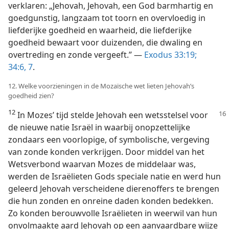
verklaren: „Jehovah, Jehovah, een God barmhartig en
goedgunstig, langzaam tot toorn en overvloedig in
liefderijke goedheid en waarheid, die liefderijke
goedheid bewaart voor duizenden, die dwaling en
overtreding en zonde vergeeft.” —
Exodus 33:19;
34:6, 7
.
12. Welke voorzieningen in de Mozaïsche wet lieten Jehovah’s
goedheid zien?
12
In Mozes’ tijd stelde Jehovah een wetsstelsel voor
de nieuwe natie Israël in waarbij onopzettelijke
zondaars een voorlopige, of symbolische, vergeving
van zonde konden verkrijgen. Door middel van het
Wetsverbond waarvan Mozes de middelaar was,
werden de Israëlieten Gods speciale natie en werd hun
geleerd Jehovah verscheidene dierenoffers te brengen
die hun zonden en onreine daden konden bedekken.
Zo konden berouwvolle Israëlieten in weerwil van hun
onvolmaakte aard Jehovah op een aanvaardbare wijze