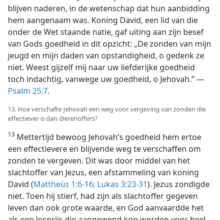
blijven naderen, in de wetenschap dat hun aanbidding
hem aangenaam was. Koning David, een lid van die
onder de Wet staande natie, gaf uiting aan zijn besef
van Gods goedheid in dit opzicht: „De zonden van mijn
jeugd en mijn daden van opstandigheid, o gedenk ze
niet. Weest gijzelf mij naar uw liefderijke goedheid
toch indachtig, vanwege uw goedheid, o Jehovah.” —
Psalm 25:7
.
13. Hoe verschafte Jehovah een weg voor vergeving van zonden die
effectiever is dan dierenoffers?
13
Mettertijd bewoog Jehovah’s goedheid hem ertoe
een effectievere en blijvende weg te verschaffen om
zonden te vergeven. Dit was door middel van het
slachtoffer van Jezus, een afstammeling van koning
David (
Mattheüs 1:6-16;
Lukas 3:23-31
). Jezus zondigde
niet. Toen hij stierf, had zijn als slachtoffer gegeven
leven dan ook grote waarde, en God aanvaardde het
als een losprijs die aangewend kon worden voor heel