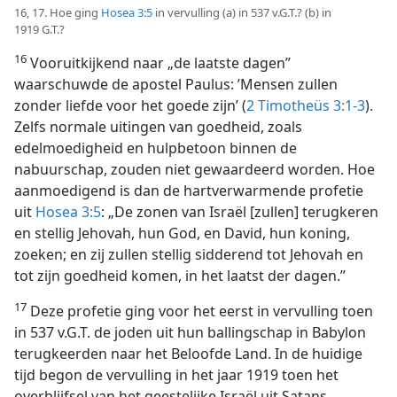
16, 17. Hoe ging
Hosea 3:5
in vervulling (a) in 537 v.G.T.? (b) in
1919 G.T.?
16
Vooruitkijkend naar „de laatste dagen”
waarschuwde de apostel Paulus: ’Mensen zullen
zonder liefde voor het goede zijn’ (
2 Timotheüs 3:1-3
).
Zelfs normale uitingen van goedheid, zoals
edelmoedigheid en hulpbetoon binnen de
nabuurschap, zouden niet gewaardeerd worden. Hoe
aanmoedigend is dan de hartverwarmende profetie
uit
Hosea 3:5
: „De zonen van Israël [zullen] terugkeren
en stellig Jehovah, hun God, en David, hun koning,
zoeken; en zij zullen stellig sidderend tot Jehovah en
tot zijn goedheid komen, in het laatst der dagen.”
17
Deze profetie ging voor het eerst in vervulling toen
in 537 v.G.T. de joden uit hun ballingschap in Babylon
terugkeerden naar het Beloofde Land. In de huidige
tijd begon de vervulling in het jaar 1919 toen het
overblijfsel van het geestelijke Israël uit Satans