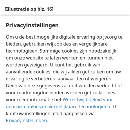
[Illustratie op blz. 16]
Dat wij een aandeel mogen hebben aan het
Privacyinstellingen
predikingswerk is een voortreffelijk bewijs van Gods
goedheid
Om u de best mogelijke digitale ervaring op jw.org te
bieden, gebruiken wij cookies en vergelijkbare
technologieën. Sommige cookies zijn noodzakelijk
om onze website te laten werken en kunnen niet
worden geweigerd. U kunt het gebruik van
aanvullende cookies, die wij alleen gebruiken om uw
ervaring te verbeteren, aanvaarden of weigeren.
Geen van deze gegevens zal ooit worden verkocht of
voor marketingdoeleinden worden gebruikt. Lees
voor meer informatie het
Wereldwijd beleid voor
gebruik cookies en vergelijkbare technologieën
. U
kunt uw instellingen altijd aanpassen via
Privacyinstellingen
.