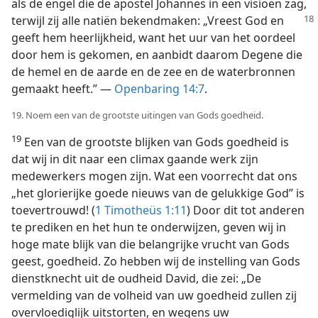
als de engel die de apostel Johannes in een visioen zag,
terwijl zij
alle natiën bekendmaken: „Vreest God en
geeft hem heerlijkheid, want het uur van het oordeel
door hem is gekomen, en aanbidt daarom Degene die
de hemel en de aarde en de zee en de waterbronnen
gemaakt heeft.” —
Openbaring 14:7
.
19. Noem een van de grootste uitingen van Gods goedheid.
19
Een van de grootste blijken van Gods goedheid is
dat wij in dit naar een climax gaande werk zijn
medewerkers mogen zijn. Wat een voorrecht dat ons
„het glorierijke goede nieuws van de gelukkige God” is
toevertrouwd! (
1 Timotheüs 1:11
) Door dit tot anderen
te prediken en het hun te onderwijzen, geven wij in
hoge mate blijk van die belangrijke vrucht van Gods
geest, goedheid. Zo hebben wij de instelling van Gods
dienstknecht uit de oudheid David, die zei: „De
vermelding van de volheid van uw goedheid zullen zij
overvloediglijk uitstorten, en wegens uw