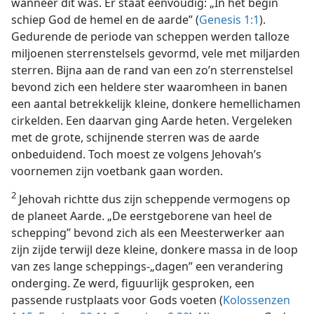
wanneer dit was. Er staat eenvoudig: „In het begin
schiep God de hemel en de aarde” (
Genesis 1:1
).
Gedurende de periode van scheppen werden talloze
miljoenen sterrenstelsels gevormd, vele met miljarden
sterren. Bijna aan de rand van een zo’n sterrenstelsel
bevond zich een heldere ster waaromheen in banen
een aantal betrekkelijk kleine, donkere hemellichamen
cirkelden. Een daarvan ging Aarde heten. Vergeleken
met de grote, schijnende sterren was de aarde
onbeduidend. Toch moest ze volgens Jehovah’s
voornemen zijn voetbank gaan worden.
2
Jehovah richtte dus zijn scheppende vermogens op
de planeet Aarde. „De eerstgeborene van heel de
schepping” bevond zich als een Meesterwerker aan
zijn zijde terwijl deze kleine, donkere massa in de loop
van zes lange scheppings-„dagen” een verandering
onderging. Ze werd, figuurlijk gesproken, een
passende rustplaats voor Gods voeten (
Kolossenzen