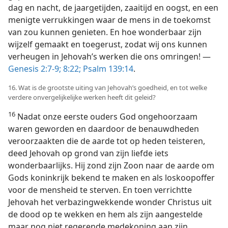
dag en nacht, de jaargetijden, zaaitijd en oogst, en een
menigte verrukkingen waar de mens in de toekomst
van zou kunnen genieten. En hoe wonderbaar zijn
wijzelf gemaakt en toegerust, zodat wij ons kunnen
verheugen in Jehovah’s werken die ons omringen! —
Genesis 2:7-9;
8:22;
Psalm 139:14
.
16. Wat is de grootste uiting van Jehovah’s goedheid, en tot welke
verdere onvergelijkelijke werken heeft dit geleid?
16
Nadat onze eerste ouders God ongehoorzaam
waren geworden en daardoor de benauwdheden
veroorzaakten die de aarde tot op heden teisteren,
deed Jehovah op grond van zijn liefde iets
wonderbaarlijks. Hij zond zijn Zoon naar de aarde om
Gods koninkrijk bekend te maken en als loskoopoffer
voor de mensheid te sterven. En toen verrichtte
Jehovah het verbazingwekkende wonder Christus uit
de dood op te wekken en hem als zijn aangestelde
maar nog niet regerende medekoning aan zijn