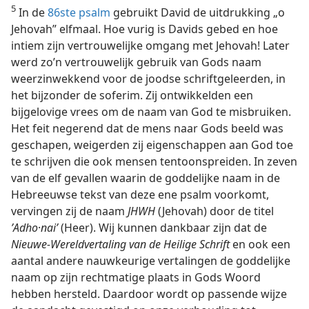
5
In de
86ste psalm
gebruikt David de uitdrukking „o
Jehovah” elfmaal. Hoe vurig is Davids gebed en hoe
intiem zijn vertrouwelijke omgang met Jehovah! Later
werd zo’n vertrouwelijk gebruik van Gods naam
weerzinwekkend voor de joodse schriftgeleerden, in
het bijzonder de soferim. Zij ontwikkelden een
bijgelovige vrees om de naam van God te misbruiken.
Het feit negerend dat de mens naar Gods beeld was
geschapen, weigerden zij eigenschappen aan God toe
te schrijven die ook mensen tentoonspreiden. In zeven
van de elf gevallen waarin de goddelijke naam in de
Hebreeuwse tekst van deze ene psalm voorkomt,
vervingen zij de naam
JHWH
(Jehovah) door de titel
ʼAdho
·
naiʹ
(Heer). Wij kunnen dankbaar zijn dat de
Nieuwe-Wereldvertaling van de Heilige Schrift
en ook een
aantal andere nauwkeurige vertalingen de goddelijke
naam op zijn rechtmatige plaats in Gods Woord
hebben hersteld. Daardoor wordt op passende wijze