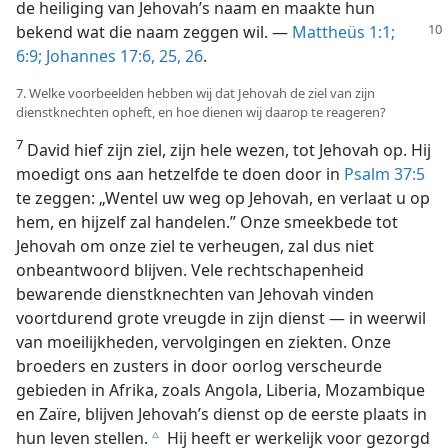
de heiliging van Jehovah’s naam en maakte hun
bekend wat die
naam zeggen wil. —
Mattheüs 1:1;
6:9;
Johannes 17:6,
25, 26
.
7. Welke voorbeelden hebben wij dat Jehovah de ziel van zijn
dienstknechten opheft, en hoe dienen wij daarop te reageren?
7
David hief zijn ziel, zijn hele wezen, tot Jehovah op. Hij
moedigt ons aan hetzelfde te doen door in
Psalm 37:5
te zeggen: „Wentel uw weg op Jehovah, en verlaat u op
hem, en hijzelf zal handelen.” Onze smeekbede tot
Jehovah om onze ziel te verheugen, zal dus niet
onbeantwoord blijven. Vele rechtschapenheid
bewarende dienstknechten van Jehovah vinden
voortdurend grote vreugde in zijn dienst — in weerwil
van moeilijkheden, vervolgingen en ziekten. Onze
broeders en zusters in door oorlog verscheurde
gebieden in Afrika, zoals Angola, Liberia, Mozambique
en Zaïre, blijven Jehovah’s dienst op de eerste plaats in
hun leven stellen.
Hij heeft er werkelijk voor gezorgd
c