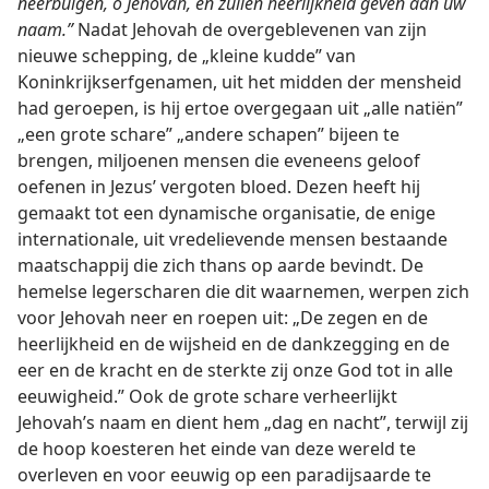
neerbuigen, o Jehovah, en zullen heerlijkheid geven aan uw
naam.”
Nadat Jehovah de overgeblevenen van zijn
nieuwe schepping, de „kleine kudde” van
Koninkrijkserfgenamen, uit het midden der mensheid
had geroepen, is hij ertoe overgegaan uit „alle natiën”
„een grote schare” „andere schapen” bijeen te
brengen, miljoenen mensen die eveneens geloof
oefenen in Jezus’ vergoten bloed. Dezen heeft hij
gemaakt tot een dynamische organisatie, de enige
internationale, uit vredelievende mensen bestaande
maatschappij die zich thans op aarde bevindt. De
hemelse legerscharen die dit waarnemen, werpen zich
voor Jehovah neer en roepen uit: „De zegen en de
heerlijkheid en de wijsheid en de dankzegging en de
eer en de kracht en de sterkte zij onze God tot in alle
eeuwigheid.” Ook de grote schare verheerlijkt
Jehovah’s naam en dient hem „dag en nacht”, terwijl zij
de hoop koesteren het einde van deze wereld te
overleven en voor eeuwig op een paradijsaarde te