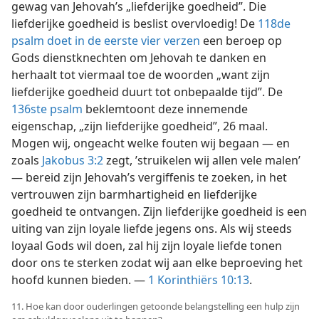
gewag van Jehovah’s „liefderijke goedheid”. Die
liefderijke goedheid is beslist overvloedig! De
118de
psalm doet in de eerste vier verzen
een beroep op
Gods dienstknechten om Jehovah te danken en
herhaalt tot viermaal toe de woorden „want zijn
liefderijke goedheid duurt tot onbepaalde tijd”. De
136ste psalm
beklemtoont deze innemende
eigenschap, „zijn liefderijke goedheid”, 26 maal.
Mogen wij, ongeacht welke fouten wij begaan — en
zoals
Jakobus 3:2
zegt, ’struikelen wij allen vele malen’
— bereid zijn Jehovah’s vergiffenis te zoeken, in het
vertrouwen zijn barmhartigheid en liefderijke
goedheid te ontvangen. Zijn liefderijke goedheid is een
uiting van zijn loyale liefde jegens ons. Als wij steeds
loyaal Gods wil doen, zal hij zijn loyale liefde tonen
door ons te sterken zodat wij aan elke beproeving het
hoofd kunnen bieden. —
1 Korinthiërs 10:13
.
11. Hoe kan door ouderlingen getoonde belangstelling een hulp zijn