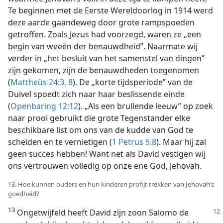
Te beginnen met de Eerste Wereldoorlog in 1914 werd
deze aarde gaandeweg door grote rampspoeden
getroffen. Zoals Jezus had voorzegd, waren ze „een
begin van weeën der benauwdheid”. Naarmate wij
verder in „het besluit van het samenstel van dingen”
zijn gekomen, zijn de benauwdheden toegenomen
(
Mattheüs 24:3,
8
). De „korte tijdsperiode” van de
Duivel spoedt zich naar haar beslissende einde
(
Openbaring 12:12
). „Als een brullende leeuw” op zoek
naar prooi gebruikt die grote Tegenstander elke
beschikbare list om ons van de kudde van God te
scheiden en te vernietigen (
1 Petrus 5:8
). Maar hij zal
geen succes hebben! Want net als David vestigen wij
ons vertrouwen volledig op onze ene God, Jehovah.
13. Hoe kunnen ouders en hun kinderen profijt trekken van Jehovah’s
goedheid?
13
Ongetwijfeld heeft David zijn zoon Salomo de