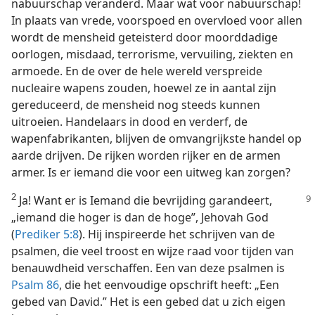
nabuurschap veranderd. Maar wat voor nabuurschap!
In plaats van vrede, voorspoed en overvloed voor allen
wordt de mensheid geteisterd door moorddadige
oorlogen, misdaad, terrorisme, vervuiling, ziekten en
armoede. En de over de hele wereld verspreide
nucleaire wapens zouden, hoewel ze in aantal zijn
gereduceerd, de mensheid nog steeds kunnen
uitroeien. Handelaars in dood en verderf, de
wapenfabrikanten, blijven de omvangrijkste handel op
aarde drijven. De rijken worden rijker en de armen
armer. Is er iemand die voor een uitweg kan zorgen?
2
Ja! Want er is Iemand die bevrijding garandeert,
„iemand die hoger is dan de hoge”, Jehovah God
(
Prediker 5:8
). Hij inspireerde het schrijven van de
psalmen, die veel troost en wijze raad voor tijden van
benauwdheid verschaffen. Een van deze psalmen is
Psalm 86
, die het eenvoudige opschrift heeft: „Een
gebed van David.” Het is een gebed dat u zich eigen