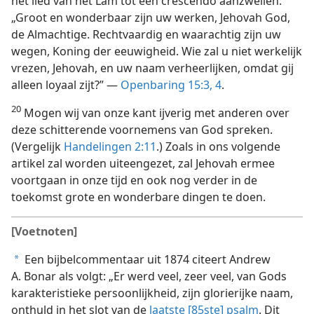
het lied van het Lam tot een crescendo aanzwellen:
„Groot en wonderbaar zijn uw werken, Jehovah God,
de Almachtige. Rechtvaardig en waarachtig zijn uw
wegen, Koning der eeuwigheid. Wie zal u niet werkelijk
vrezen, Jehovah, en uw naam verheerlijken, omdat gij
alleen loyaal zijt?” —
Openbaring 15:3, 4
.
20
Mogen wij van onze kant ijverig met anderen over
deze schitterende voornemens van God spreken.
(Vergelijk
Handelingen 2:11
.) Zoals in ons volgende
artikel zal worden uiteengezet, zal Jehovah ermee
voortgaan in onze tijd en ook nog verder in de
toekomst grote en wonderbare dingen te doen.
[Voetnoten]
Een bijbelcommentaar uit 1874 citeert Andrew
a
A. Bonar als volgt: „Er werd veel, zeer veel, van Gods
karakteristieke persoonlijkheid, zijn glorierijke naam,
onthuld in het slot van de
laatste [85ste] psalm
. Dit