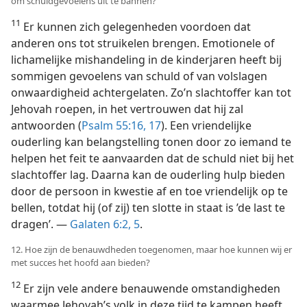
om schuldgevoelens uit te bannen?
11
Er kunnen zich gelegenheden voordoen dat
anderen ons tot struikelen brengen. Emotionele of
lichamelijke mishandeling in de kinderjaren heeft bij
sommigen gevoelens van schuld of van volslagen
onwaardigheid achtergelaten. Zo’n slachtoffer kan tot
Jehovah roepen, in het vertrouwen dat hij zal
antwoorden (
Psalm 55:16, 17
). Een vriendelijke
ouderling kan belangstelling tonen door zo iemand te
helpen het feit te aanvaarden dat de schuld niet bij het
slachtoffer lag. Daarna kan de ouderling hulp bieden
door de persoon in kwestie af en toe vriendelijk op te
bellen, totdat hij (of zij) ten slotte in staat is ’de last te
dragen’. —
Galaten 6:2,
5
.
12. Hoe zijn de benauwdheden toegenomen, maar hoe kunnen wij er
met succes het hoofd aan bieden?
12
Er zijn vele andere benauwende omstandigheden
waarmee Jehovah’s volk in deze tijd te kampen heeft.