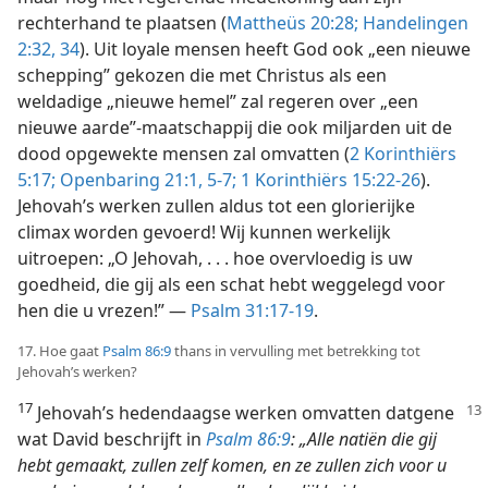
rechterhand te plaatsen (
Mattheüs 20:28;
Handelingen
2:32,
34
). Uit loyale mensen heeft God ook „een nieuwe
schepping” gekozen die met Christus als een
weldadige „nieuwe hemel” zal regeren over „een
nieuwe aarde”-maatschappij die ook miljarden uit de
dood opgewekte mensen zal omvatten (
2 Korinthiërs
5:17;
Openbaring 21:1,
5-7;
1 Korinthiërs 15:22-26
).
Jehovah’s werken zullen aldus tot een glorierijke
climax worden gevoerd! Wij kunnen werkelijk
uitroepen: „O Jehovah, . . . hoe overvloedig is uw
goedheid, die gij als een schat hebt weggelegd voor
hen die u vrezen!” —
Psalm 31:17-19
.
17. Hoe gaat
Psalm 86:9
thans in vervulling met betrekking tot
Jehovah’s werken?
17
Jehovah’s hedendaagse werken omvatten
datgene
wat David beschrijft in
Psalm 86:9
: „Alle natiën die gij
hebt gemaakt, zullen zelf komen, en ze zullen zich voor u