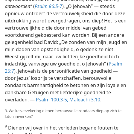
antwoorden”
(
Psalm 86:5-7
)
.
„O Jehovah” — steeds
opnieuw ontroert de vertrouwelijkheid die door deze
uitdrukking wordt overgedragen, ons diep! Het is een
vertrouwelijkheid die door middel van gebed
voortdurend gekoesterd kan worden. Bij een andere
gelegenheid bad David: „De zonden van mijn jeugd en
mijn daden van opstandigheid, o gedenk ze niet.
Weest gijzelf mij naar uw liefderijke goedheid toch
indachtig, vanwege uw goedheid, o Jehovah” (
Psalm
25:7
). Jehovah is de personificatie van goedheid —
door Jezus’ losprijs te verschaffen, berouwvolle
zondaars barmhartigheid te betonen en zijn loyale en
dankbare Getuigen met liefderijke goedheid te
overladen. —
Psalm 100:3-5;
Maleachi 3:10
.
9. Welke verzekering dienen berouwvolle zondaars diep op zich te
laten inwerken?
9
Dienen wij over in het verleden begane fouten te