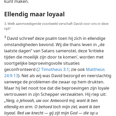
kunt maken.
Ellendig maar loyaal
3. Welk aanmoedigende voorbeeld verschaft David voor ons in deze
tijd?
3
David schreef deze psalm toen hij zich in ellendige
omstandigheden bevond. Wij die thans leven in „de
laatste dagen” van Satans samenstel, deze ’kritieke
tijden die moeilijk zijn door te komen’, worden met
soortgelijke beproevingsvolle situaties
geconfronteerd (
2 Timotheüs 3:1
; zie ook
Mattheüs
24:9-13
). Net als wij was David bezorgd en neerslachtig
vanwege de problemen die zwaar op hem drukten.
Maar hij liet nooit toe dat die beproevingen zijn loyale
vertrouwen in zijn Schepper verzwakten. Hij riep uit:
„Neig, o Jehovah, uw oor. Antwoord mij, want ik ben
ellendig en arm. O behoed toch mijn ziel, want ik ben
loyaal. Red uw knecht — gij zijt mijn God — die op u