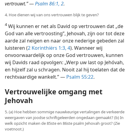
vertrouwt.” —
Psalm 86:1, 2
.
4. Hoe dienen wij van ons vertrouwen blijk te geven?
4
Wij kunnen er net als David op vertrouwen dat „de
God van alle vertroosting”, Jehovah, zijn oor tot deze
aarde zal neigen en naar onze nederige gebeden zal
luisteren (
2 Korinthiërs 1:3, 4
). Wanneer wij
onvoorwaardelijk op onze God vertrouwen, kunnen
wij Davids raad opvolgen: „Werp uw last op Jehóvah,
en hijzelf zal u schragen. Nooit zal hij toelaten dat de
rechtvaardige wankelt.” —
Psalm 55:22
.
Vertrouwelijke omgang met
Jehovah
5. (a) Hoe hebben sommige nauwkeurige vertalingen de verkeerde
weergaven van joodse schriftgeleerden ongedaan gemaakt? (b) In
welk opzicht maken de 85ste en 86ste psalm Jehovah groot? (Zie
voetnoot.)