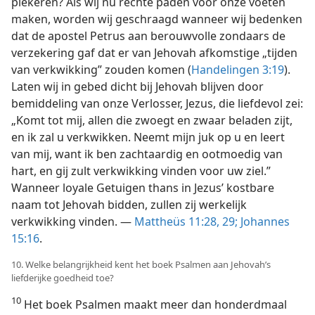
piekeren? Als wij nu rechte paden voor onze voeten
maken, worden wij geschraagd wanneer wij bedenken
dat de apostel Petrus aan berouwvolle zondaars de
verzekering gaf dat er van Jehovah afkomstige „tijden
van verkwikking” zouden komen (
Handelingen 3:19
).
Laten wij in gebed dicht bij Jehovah blijven door
bemiddeling van onze Verlosser, Jezus, die liefdevol zei:
„Komt tot mij, allen die zwoegt en zwaar beladen zijt,
en ik zal u verkwikken. Neemt mijn juk op u en leert
van mij, want ik ben zachtaardig en ootmoedig van
hart, en gij zult verkwikking vinden voor uw ziel.”
Wanneer loyale Getuigen thans in Jezus’ kostbare
naam tot Jehovah bidden, zullen zij werkelijk
verkwikking vinden. —
Mattheüs 11:28, 29;
Johannes
15:16
.
10. Welke belangrijkheid kent het boek Psalmen aan Jehovah’s
liefderijke goedheid toe?
10
Het boek Psalmen maakt meer dan honderdmaal