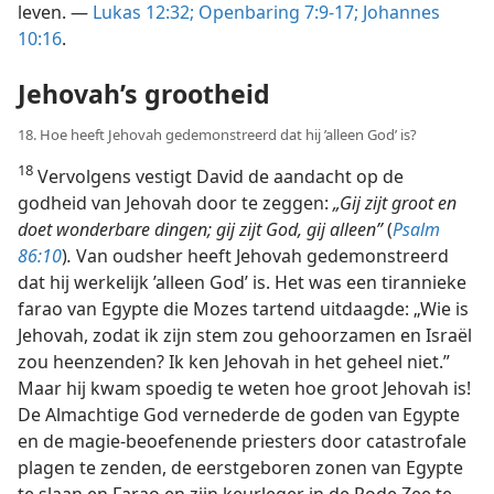
leven. —
Lukas 12:32;
Openbaring 7:9-17;
Johannes
10:16
.
Jehovah’s grootheid
18. Hoe heeft Jehovah gedemonstreerd dat hij ’alleen God’ is?
18
Vervolgens vestigt David de aandacht op de
godheid van Jehovah door te zeggen:
„Gij zijt groot en
doet wonderbare dingen; gij zijt God, gij alleen”
(
Psalm
86:10
)
.
Van oudsher heeft Jehovah gedemonstreerd
dat hij werkelijk ’alleen God’ is. Het was een tirannieke
farao van Egypte die Mozes tartend uitdaagde: „Wie is
Jehovah, zodat ik zijn stem zou gehoorzamen en Israël
zou heenzenden? Ik ken Jehovah in het geheel niet.”
Maar hij kwam spoedig te weten hoe groot Jehovah is!
De Almachtige God vernederde de goden van Egypte
en de magie-beoefenende priesters door catastrofale
plagen te zenden, de eerstgeboren zonen van Egypte
te slaan en Farao en zijn keurleger in de Rode Zee te