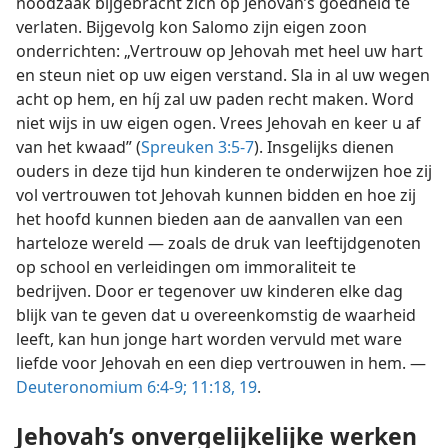
noodzaak bijgebracht zich op Jehovah’s goedheid te
verlaten. Bijgevolg kon Salomo zijn eigen zoon
onderrichten: „Vertrouw op Jehovah met heel uw hart
en steun niet op uw eigen verstand. Sla in al uw wegen
acht op hem, en híj zal uw paden recht maken. Word
niet wijs in uw eigen ogen. Vrees Jehovah en keer u af
van het kwaad” (
Spreuken 3:5-7
). Insgelijks dienen
ouders in deze tijd hun kinderen te onderwijzen hoe zij
vol vertrouwen tot Jehovah kunnen bidden en hoe zij
het hoofd kunnen bieden aan de aanvallen van een
harteloze wereld — zoals de druk van leeftijdgenoten
op school en verleidingen om immoraliteit te
bedrijven. Door er tegenover uw kinderen elke dag
blijk van te geven dat u overeenkomstig de waarheid
leeft, kan hun jonge hart worden vervuld met ware
liefde voor Jehovah en een diep vertrouwen in hem. —
Deuteronomium 6:4-9;
11:18, 19
.
Jehovah’s onvergelijkelijke werken