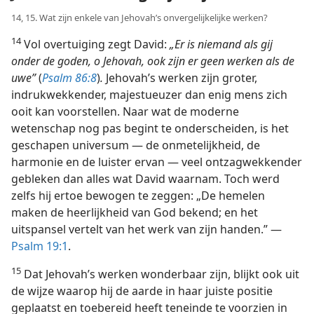
14, 15. Wat zijn enkele van Jehovah’s onvergelijkelijke werken?
14
Vol overtuiging zegt David:
„Er is niemand als gij
onder de goden, o Jehovah, ook zijn er geen werken als de
uwe”
(
Psalm 86:8
)
.
Jehovah’s werken zijn groter,
indrukwekkender, majestueuzer dan enig mens zich
ooit kan voorstellen. Naar wat de moderne
wetenschap nog pas begint te onderscheiden, is het
geschapen universum — de onmetelijkheid, de
harmonie en de luister ervan — veel ontzagwekkender
gebleken dan alles wat David waarnam. Toch werd
zelfs hij ertoe bewogen te zeggen: „De hemelen
maken de heerlijkheid van God bekend; en het
uitspansel vertelt van het werk van zijn handen.” —
Psalm 19:1
.
15
Dat Jehovah’s werken wonderbaar zijn, blijkt ook uit
de wijze waarop hij de aarde in haar juiste positie
geplaatst en toebereid heeft teneinde te voorzien in