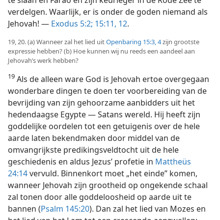
verdelgen. Waarlijk, er is onder de goden niemand als
Jehovah! —
Exodus 5:2;
15:11, 12
.
19, 20. (a) Wanneer zal het lied uit
Openbaring 15:3, 4
zijn grootste
expressie hebben? (b) Hoe kunnen wij nu reeds een aandeel aan
Jehovah’s werk hebben?
19
Als de alleen ware God is Jehovah ertoe overgegaan
wonderbare dingen te doen ter voorbereiding van de
bevrijding van zijn gehoorzame aanbidders uit het
hedendaagse Egypte — Satans wereld. Hij heeft zijn
goddelijke oordelen tot een getuigenis over de hele
aarde laten bekendmaken door middel van de
omvangrijkste predikingsveldtocht uit de hele
geschiedenis en aldus Jezus’ profetie in
Mattheüs
24:14
vervuld. Binnenkort moet „het einde” komen,
wanneer Jehovah zijn grootheid op ongekende schaal
zal tonen door alle goddeloosheid op aarde uit te
bannen (
Psalm 145:20
). Dan zal het lied van Mozes en