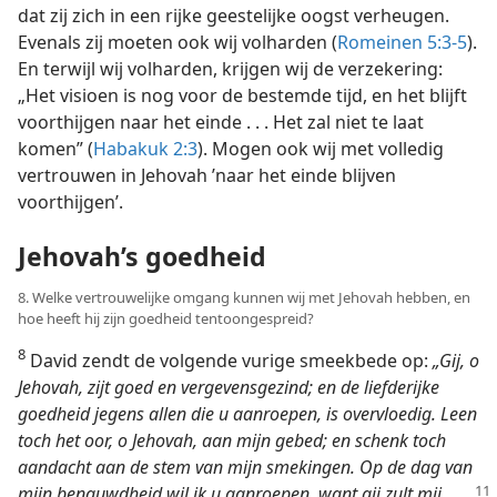
dat zij zich in een rijke geestelijke oogst verheugen.
Evenals zij moeten ook wij volharden (
Romeinen 5:3-5
).
En terwijl wij volharden, krijgen wij de verzekering:
„Het visioen is nog voor de bestemde tijd, en het blijft
voorthijgen naar het einde . . . Het zal niet te laat
komen” (
Habakuk 2:3
). Mogen ook wij met volledig
vertrouwen in Jehovah ’naar het einde blijven
voorthijgen’.
Jehovah’s goedheid
8. Welke vertrouwelijke omgang kunnen wij met Jehovah hebben, en
hoe heeft hij zijn goedheid tentoongespreid?
8
David zendt de volgende vurige smeekbede op:
„Gij, o
Jehovah, zijt goed en vergevensgezind; en de liefderijke
goedheid jegens allen die u aanroepen, is overvloedig. Leen
toch het oor, o Jehovah, aan mijn gebed; en schenk toch
aandacht aan de stem van mijn smekingen. Op de dag van
mijn benauwdheid wil ik u aanroepen, want gij
zult mij