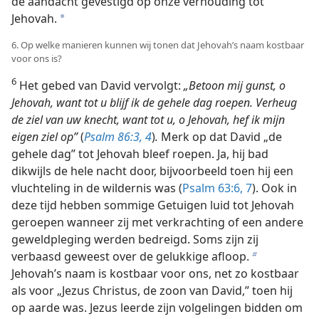
de aandacht gevestigd op onze verhouding tot
Jehovah.
a
6. Op welke manieren kunnen wij tonen dat Jehovah’s naam kostbaar
voor ons is?
6
Het gebed van David vervolgt:
„Betoon mij gunst, o
Jehovah, want tot u blijf ik de gehele dag roepen. Verheug
de ziel van uw knecht, want tot u, o Jehovah, hef ik mijn
eigen ziel op”
(
Psalm 86:3, 4
)
.
Merk op dat David „de
gehele dag” tot Jehovah bleef roepen. Ja, hij bad
dikwijls de hele nacht door, bijvoorbeeld toen hij een
vluchteling in de wildernis was (
Psalm 63:6, 7
). Ook in
deze tijd hebben sommige Getuigen luid tot Jehovah
geroepen wanneer zij met verkrachting of een andere
geweldpleging werden bedreigd. Soms zijn zij
verbaasd geweest over de gelukkige afloop.
b
Jehovah’s naam is kostbaar voor ons, net zo kostbaar
als voor „Jezus Christus, de zoon van David,” toen hij
op aarde was. Jezus leerde zijn volgelingen bidden om