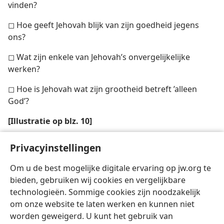
vinden?
◻ Hoe geeft Jehovah blijk van zijn goedheid jegens
ons?
◻ Wat zijn enkele van Jehovah’s onvergelijkelijke
werken?
◻ Hoe is Jehovah wat zijn grootheid betreft ’alleen
God’?
[Illustratie op blz. 10]
Op de komende „nieuwe aarde” zullen de wonderbare
Privacyinstellingen
werken van Jehovah getuigenis afleggen van zijn
heerlijkheid en goedheid
Om u de best mogelijke digitale ervaring op jw.org te
bieden, gebruiken wij cookies en vergelijkbare
technologieën. Sommige cookies zijn noodzakelijk
om onze website te laten werken en kunnen niet
worden geweigerd. U kunt het gebruik van