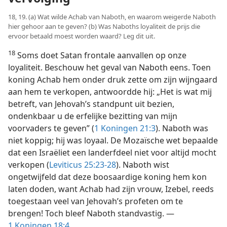
18, 19. (a) Wat wilde Achab van Naboth, en waarom weigerde Naboth
hier gehoor aan te geven? (b) Was Naboths loyaliteit de prijs die
ervoor betaald moest worden waard? Leg dit uit.
18
Soms doet Satan frontale aanvallen op onze
loyaliteit. Beschouw het geval van Naboth eens. Toen
koning Achab hem onder druk zette om zijn wijngaard
aan hem te verkopen, antwoordde hij: „Het is wat mij
betreft, van Jehovah’s standpunt uit bezien,
ondenkbaar u de erfelijke bezitting van mijn
voorvaders te geven” (
1 Koningen 21:3
). Naboth was
niet koppig; hij was loyaal. De Mozaïsche wet bepaalde
dat een Israëliet een landerfdeel niet voor altijd mocht
verkopen (
Leviticus 25:23-28
). Naboth wist
ongetwijfeld dat deze boosaardige koning hem kon
laten doden, want Achab had zijn vrouw, Izebel, reeds
toegestaan veel van Jehovah’s profeten om te
brengen! Toch bleef Naboth standvastig. —
1 Koningen 18:4
.