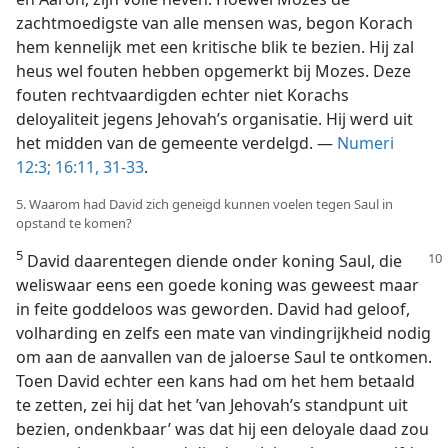
zachtmoedigste van alle mensen was, begon Korach
hem kennelijk met een kritische blik te bezien. Hij zal
heus wel fouten hebben opgemerkt bij Mozes. Deze
fouten rechtvaardigden echter niet Korachs
deloyaliteit jegens Jehovah’s organisatie. Hij werd uit
het midden van de gemeente verdelgd. —
Numeri
12:3;
16:11,
31-33
.
5. Waarom had David zich geneigd kunnen voelen tegen Saul in
opstand te komen?
5
David daarentegen diende onder koning Saul, die
weliswaar eens een goede koning was geweest maar
in feite goddeloos was geworden. David had geloof,
volharding en zelfs een mate van vindingrijkheid nodig
om aan de aanvallen van de jaloerse Saul te ontkomen.
Toen David echter een kans had om het hem betaald
te zetten, zei hij dat het ’van Jehovah’s standpunt uit
bezien, ondenkbaar’ was dat hij een deloyale daad zou