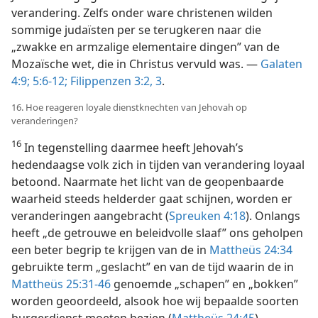
verandering. Zelfs onder ware christenen wilden
sommige judaïsten per se terugkeren naar die
„zwakke en armzalige elementaire dingen” van de
Mozaïsche wet, die in Christus vervuld was. —
Galaten
4:9;
5:6-12;
Filippenzen 3:2, 3
.
16. Hoe reageren loyale dienstknechten van Jehovah op
veranderingen?
16
In tegenstelling daarmee heeft Jehovah’s
hedendaagse volk zich in tijden van verandering loyaal
betoond. Naarmate het licht van de geopenbaarde
waarheid steeds helderder gaat schijnen, worden er
veranderingen aangebracht (
Spreuken 4:18
). Onlangs
heeft „de getrouwe en beleidvolle slaaf” ons geholpen
een beter begrip te krijgen van de in
Mattheüs 24:34
gebruikte term „geslacht” en van de tijd waarin de in
Mattheüs 25:31-46
genoemde „schapen” en „bokken”
worden geoordeeld, alsook hoe wij bepaalde soorten
burgerdienst moeten bezien (
Mattheüs 24:45
).