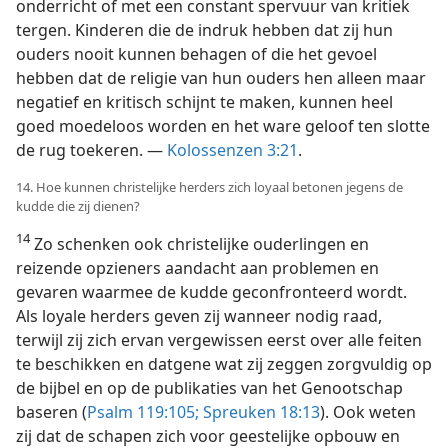
onderricht of met een constant spervuur van kritiek
tergen. Kinderen die de indruk hebben dat zij hun
ouders nooit kunnen behagen of die het gevoel
hebben dat de religie van hun ouders hen alleen maar
negatief en kritisch schijnt te maken, kunnen heel
goed moedeloos worden en het ware geloof ten slotte
de rug toekeren. —
Kolossenzen 3:21
.
14. Hoe kunnen christelijke herders zich loyaal betonen jegens de
kudde die zij dienen?
14
Zo schenken ook christelijke ouderlingen en
reizende opzieners aandacht aan problemen en
gevaren waarmee de kudde geconfronteerd wordt.
Als loyale herders geven zij wanneer nodig raad,
terwijl zij zich ervan vergewissen eerst over alle feiten
te beschikken en datgene wat zij zeggen zorgvuldig op
de bijbel en op de publikaties van het Genootschap
baseren (
Psalm 119:105;
Spreuken 18:13
). Ook weten
zij dat de schapen zich voor geestelijke opbouw en