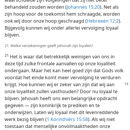
waarschuwde zijn volgelingen dat zij niet beter
behandeld zouden worden (
Johannes 15:20
). Net als
zijn hoop voor de toekomst hem schraagde, worden
ook wij door onze hoop geschraagd (
Hebreeën 12:2
).
Bijgevolg kunnen wij onder allerlei vervolging loyaal
blijven.
21. Welke verzekeringen geeft Jehovah zijn loyalen?
21
Het is waar dat betrekkelijk weinigen van ons in
deze tijd zulke frontale aanvallen op onze loyaliteit
ondergaan. Maar het kan heel goed zijn dat Gods volk
voordat het einde komt meer vervolging te verduren
krijgt. Hoe kunnen wij er
zeker van zijn dat wij aan
onze loyaliteit zullen vasthouden? Door nu loyaal te
blijven. Jehovah heeft ons een belangrijke opdracht
gegeven — zijn koninkrijk te prediken en te
onderwijzen. Laten wij loyaal met dit levenreddende
werk bezig blijven (
1 Korinthiërs 15:58
). Als wij niet
toestaan dat menselijke onvolmaaktheden onze