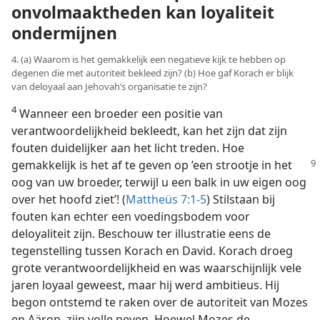
onvolmaaktheden kan loyaliteit
ondermijnen
4. (a) Waarom is het gemakkelijk een negatieve kijk te hebben op
degenen die met autoriteit bekleed zijn? (b) Hoe gaf Korach er blijk
van deloyaal aan Jehovah’s organisatie te zijn?
4
Wanneer een broeder een positie van
verantwoordelijkheid bekleedt, kan het zijn dat zijn
fouten duidelijker aan het licht treden. Hoe
gemakkelijk
is het af te geven op ’een strootje in het
oog van uw broeder, terwijl u een balk in uw eigen oog
over het hoofd ziet’! (
Mattheüs 7:1-5
) Stilstaan bij
fouten kan echter een voedingsbodem voor
deloyaliteit zijn. Beschouw ter illustratie eens de
tegenstelling tussen Korach en David. Korach droeg
grote verantwoordelijkheid en was waarschijnlijk vele
jaren loyaal geweest, maar hij werd ambitieus. Hij
begon ontstemd te raken over de autoriteit van Mozes
en Aäron, zijn volle neven. Hoewel Mozes de