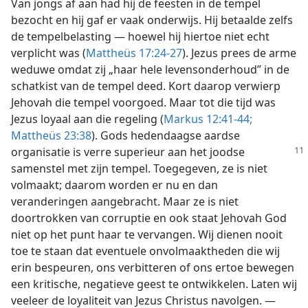
Van jongs af aan had hij de feesten in de tempel
bezocht en hij gaf er vaak onderwijs. Hij betaalde zelfs
de tempelbelasting — hoewel hij hiertoe niet echt
verplicht was (
Mattheüs 17:24-27
). Jezus prees de arme
weduwe omdat zij „haar hele levensonderhoud” in de
schatkist van de tempel deed. Kort daarop verwierp
Jehovah die tempel voorgoed. Maar tot die tijd was
Jezus loyaal aan die regeling (
Markus 12:41-44;
Mattheüs 23:38
). Gods hedendaagse aardse
organisatie
is verre superieur aan het joodse
samenstel met zijn tempel. Toegegeven, ze is niet
volmaakt; daarom worden er nu en dan
veranderingen aangebracht. Maar ze is niet
doortrokken van corruptie en ook staat Jehovah God
niet op het punt haar te vervangen. Wij dienen nooit
toe te staan dat eventuele onvolmaaktheden die wij
erin bespeuren, ons verbitteren of ons ertoe bewegen
een kritische, negatieve geest te ontwikkelen. Laten wij
veeleer de loyaliteit van Jezus Christus navolgen. —