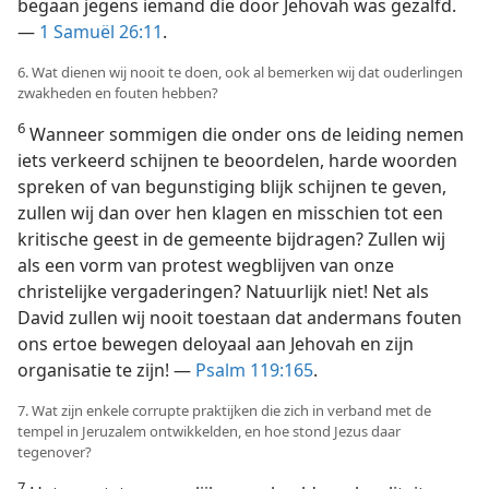
begaan jegens iemand die door Jehovah was gezalfd.
—
1 Samuël 26:11
.
6. Wat dienen wij nooit te doen, ook al bemerken wij dat ouderlingen
zwakheden en fouten hebben?
6
Wanneer sommigen die onder ons de leiding nemen
iets verkeerd schijnen te beoordelen, harde woorden
spreken of van begunstiging blijk schijnen te geven,
zullen wij dan over hen klagen en misschien tot een
kritische geest in de gemeente bijdragen? Zullen wij
als een vorm van protest wegblijven van onze
christelijke vergaderingen? Natuurlijk niet! Net als
David zullen wij nooit toestaan dat andermans fouten
ons ertoe bewegen deloyaal aan Jehovah en zijn
organisatie te zijn! —
Psalm 119:165
.
7. Wat zijn enkele corrupte praktijken die zich in verband met de
tempel in Jeruzalem ontwikkelden, en hoe stond Jezus daar
tegenover?
7