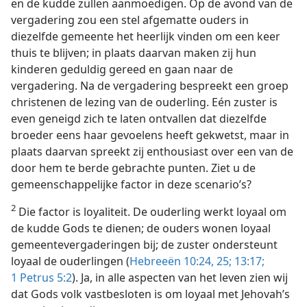
en de kudde zullen aanmoedigen. Op de avond van de
vergadering zou een stel afgematte ouders in
diezelfde gemeente het heerlijk vinden om een keer
thuis te blijven; in plaats daarvan maken zij hun
kinderen geduldig gereed en gaan naar de
vergadering. Na de vergadering bespreekt een groep
christenen de lezing van de ouderling. Eén zuster is
even geneigd zich te laten ontvallen dat diezelfde
broeder eens haar gevoelens heeft gekwetst, maar in
plaats daarvan spreekt zij enthousiast over een van de
door hem te berde gebrachte punten. Ziet u de
gemeenschappelijke factor in deze scenario’s?
2
Die factor is loyaliteit. De ouderling werkt loyaal om
de kudde Gods te dienen; de ouders wonen loyaal
gemeentevergaderingen bij; de zuster ondersteunt
loyaal de ouderlingen (
Hebreeën 10:24, 25;
13:17;
1 Petrus 5:2
). Ja, in alle aspecten van het leven zien wij
dat Gods volk vastbesloten is om loyaal met Jehovah’s