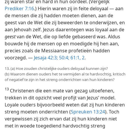
zij waren star en hard in hun oordeel. (Vergelijk
Prediker 7:16
.) Hierin waren zij in feite deloyaal — aan
de mensen die zij hadden moeten dienen, aan de
geest van de Wet die zij beweerden te onderwijzen, en
aan Jehovah zelf. Jezus daarentegen was loyaal aan de
geest
van de Wet, die op liefde gebaseerd was. Aldus
bouwde hij de mensen op en moedigde hij hen aan,
precies zoals de Messiaanse profetieën hadden
voorzegd. —
Jesaja 42:3;
50:4;
61:1, 2
.
13. (a) Hoe zouden christelijke ouders deloyaal kunnen zijn?
(b) Waarom dienen ouders het te vermijden al te hardvochtig, kritisch
of negatief te zijn in het streng onderrichten van hun kinderen?
13
Christenen die een mate van gezag uitoefenen,
trekken in dit opzicht veel profijt van Jezus’ model.
Loyale ouders bijvoorbeeld weten dat zij hun kinderen
streng moeten onderrichten (
Spreuken 13:24
). Toch
vergewissen zij zich ervan dat zij hun kinderen niet
met in woede toegediend hardvochtig streng