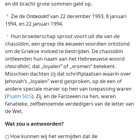
en dit bracht grote sommen geld op.
Zie de
Ontwaakt!
van 22 december 1993, 8 januari
b
1994, en 22 januari 1994.
Hun broederschap sproot voort uit die van de
c
chassidim, een groep die eeuwen voordien ontstond
om de Griekse invloed te bestrijden. De chassidim
ontleenden hun naam aan het Hebreeuwse woord
chasi·dhimʹ,
dat „loyalen” of „vromen” betekent.
Misschien dachten zij dat schriftplaatsen waarin over
Jehovah’s „loyalen” werd gesproken, op de een of
andere speciale manier op hen van toepassing waren
(
Psalm 50:5
). Zij, en de Farizeeën na hen, waren
fanatieke, zelfbenoemde verdedigers van de letter van
de Wet.
Wat zou u antwoorden?
◻ Hoe kunnen wij het vermijden dat de