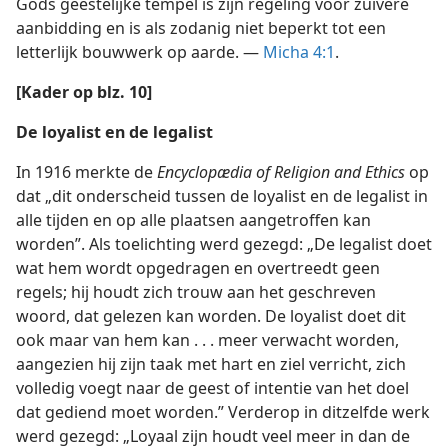
Gods geestelijke tempel is zijn regeling voor zuivere
aanbidding en is als zodanig niet beperkt tot een
letterlijk bouwwerk op aarde. —
Micha 4:1
.
[Kader op blz. 10]
De loyalist en de legalist
In 1916 merkte de
Encyclopædia of Religion and Ethics
op
dat „dit onderscheid tussen de loyalist en de legalist in
alle tijden en op alle plaatsen aangetroffen kan
worden”. Als toelichting werd gezegd: „De legalist doet
wat hem wordt opgedragen en overtreedt geen
regels; hij houdt zich trouw aan het geschreven
woord, dat gelezen kan worden. De loyalist doet dit
ook maar van hem kan . . . meer verwacht worden,
aangezien hij zijn taak met hart en ziel verricht, zich
volledig voegt naar de geest of intentie van het doel
dat gediend moet worden.” Verderop in ditzelfde werk
werd gezegd: „Loyaal zijn houdt veel meer in dan de