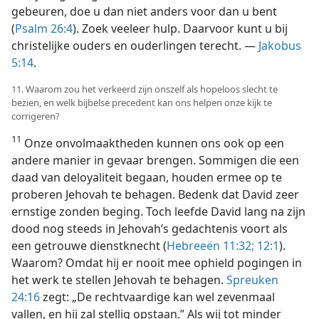
gebeuren, doe u dan niet anders voor dan u bent
(
Psalm 26:4
). Zoek veeleer hulp. Daarvoor kunt u bij
christelijke ouders en ouderlingen terecht. —
Jakobus
5:14
.
11. Waarom zou het verkeerd zijn onszelf als hopeloos slecht te
bezien, en welk bijbelse precedent kan ons helpen onze kijk te
corrigeren?
11
Onze onvolmaaktheden kunnen ons ook op een
andere manier in gevaar brengen. Sommigen die een
daad van deloyaliteit begaan, houden ermee op te
proberen Jehovah te behagen. Bedenk dat David zeer
ernstige zonden beging. Toch leefde David lang na zijn
dood nog steeds in Jehovah’s gedachtenis voort als
een getrouwe dienstknecht (
Hebreeën 11:32;
12:1
).
Waarom? Omdat hij er nooit mee ophield pogingen in
het werk te stellen Jehovah te behagen.
Spreuken
24:16
zegt: „De rechtvaardige kan wel zevenmaal
vallen, en hij zal stellig opstaan.” Als wij tot minder