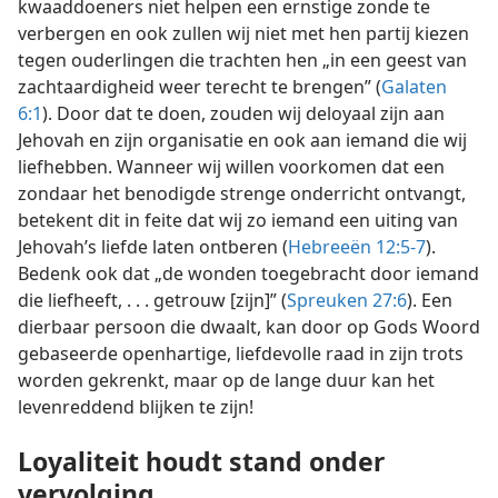
kwaaddoeners niet helpen een ernstige zonde te
verbergen en ook zullen wij niet met hen partij kiezen
tegen ouderlingen die trachten hen „in een geest van
zachtaardigheid weer terecht te brengen” (
Galaten
6:1
). Door dat te doen, zouden wij deloyaal zijn aan
Jehovah en zijn organisatie en ook aan iemand die wij
liefhebben. Wanneer wij willen voorkomen dat een
zondaar het benodigde strenge onderricht ontvangt,
betekent dit in feite dat wij zo iemand een uiting van
Jehovah’s liefde laten ontberen (
Hebreeën 12:5-7
).
Bedenk ook dat „de wonden toegebracht door iemand
die liefheeft, . . . getrouw [zijn]” (
Spreuken 27:6
). Een
dierbaar persoon die dwaalt, kan door op Gods Woord
gebaseerde openhartige, liefdevolle raad in zijn trots
worden gekrenkt, maar op de lange duur kan het
levenreddend blijken te zijn!
Loyaliteit houdt stand onder
vervolging