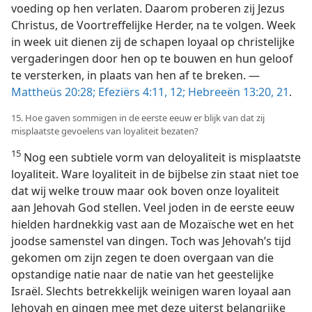
voeding op hen verlaten. Daarom proberen zij Jezus
Christus, de Voortreffelijke Herder, na te volgen. Week
in week uit dienen zij de schapen loyaal op christelijke
vergaderingen door hen op te bouwen en hun geloof
te versterken, in plaats van hen af te breken. —
Mattheüs 20:28;
Efeziërs 4:11, 12;
Hebreeën 13:20, 21
.
15. Hoe gaven sommigen in de eerste eeuw er blijk van dat zij
misplaatste gevoelens van loyaliteit bezaten?
15
Nog een subtiele vorm van deloyaliteit is misplaatste
loyaliteit. Ware loyaliteit in de bijbelse zin staat niet toe
dat wij welke trouw maar ook boven onze loyaliteit
aan Jehovah God stellen. Veel joden in de eerste eeuw
hielden hardnekkig vast aan de Mozaïsche wet en het
joodse samenstel van dingen. Toch was Jehovah’s tijd
gekomen om zijn zegen te doen overgaan van die
opstandige natie naar de natie van het geestelijke
Israël. Slechts betrekkelijk weinigen waren loyaal aan
Jehovah en gingen mee met deze uiterst belangrijke