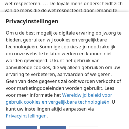
wet respecteren. . . . De loyale mens onderscheidt zich
van de mens die de wet respecteert door iemand te
zijn die met hart en ziel dienst verricht . . . Hij
Privacyinstellingen
permitteert zich niet doelbewust, uit nalatigheid of
onwetendheid te zondigen.”
Om u de best mogelijke digitale ervaring op jw.org te
bieden, gebruiken wij cookies en vergelijkbare
technologieën. Sommige cookies zijn noodzakelijk
om onze website te laten werken en kunnen niet
worden geweigerd. U kunt het gebruik van
aanvullende cookies, die wij alleen gebruiken om uw
ervaring te verbeteren, aanvaarden of weigeren.
Geen van deze gegevens zal ooit worden verkocht of
voor marketingdoeleinden worden gebruikt. Lees
voor meer informatie het
Wereldwijd beleid voor
gebruik cookies en vergelijkbare technologieën
. U
kunt uw instellingen altijd aanpassen via
Privacyinstellingen
.