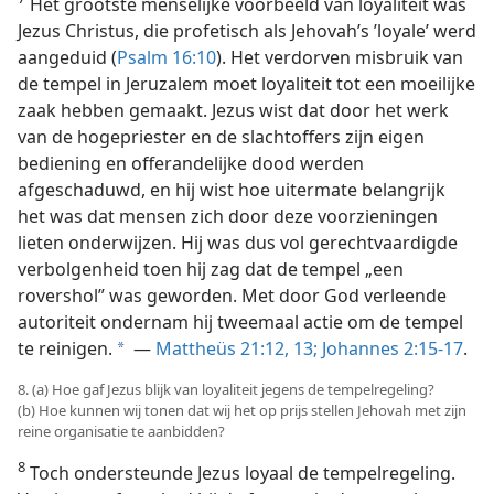
Het grootste menselijke voorbeeld van loyaliteit was
Jezus Christus, die profetisch als Jehovah’s ’loyale’ werd
aangeduid (
Psalm 16:10
). Het verdorven misbruik van
de tempel in Jeruzalem moet loyaliteit tot een moeilijke
zaak hebben gemaakt. Jezus wist dat door het werk
van de hogepriester en de slachtoffers zijn eigen
bediening en offerandelijke dood werden
afgeschaduwd, en hij wist hoe uitermate belangrijk
het was dat mensen zich door deze voorzieningen
lieten onderwijzen. Hij was dus vol gerechtvaardigde
verbolgenheid toen hij zag dat de tempel „een
rovershol” was geworden. Met door God verleende
autoriteit ondernam hij tweemaal actie om de tempel
te reinigen.
—
Mattheüs 21:12, 13;
Johannes 2:15-17
.
a
8. (a) Hoe gaf Jezus blijk van loyaliteit jegens de tempelregeling?
(b) Hoe kunnen wij tonen dat wij het op prijs stellen Jehovah met zijn
reine organisatie te aanbidden?
8
Toch ondersteunde Jezus loyaal de tempelregeling.