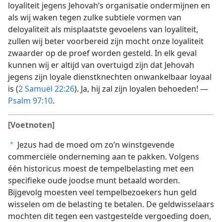
loyaliteit jegens Jehovah’s organisatie ondermijnen en
als wij waken tegen zulke subtiele vormen van
deloyaliteit als misplaatste gevoelens van loyaliteit,
zullen wij beter voorbereid zijn mocht onze loyaliteit
zwaarder op de proef worden gesteld. In elk geval
kunnen wij er altijd van overtuigd zijn dat Jehovah
jegens zijn loyale dienstknechten onwankelbaar loyaal
is (
2 Samuël 22:26
). Ja, hij zal zijn loyalen behoeden! —
Psalm 97:10
.
[Voetnoten]
Jezus had de moed om zo’n winstgevende
a
commerciële onderneming aan te pakken. Volgens
één historicus moest de tempelbelasting met een
specifieke oude joodse munt betaald worden.
Bijgevolg moesten veel tempelbezoekers hun geld
wisselen om de belasting te betalen. De geldwisselaars
mochten dit tegen een vastgestelde vergoeding doen,