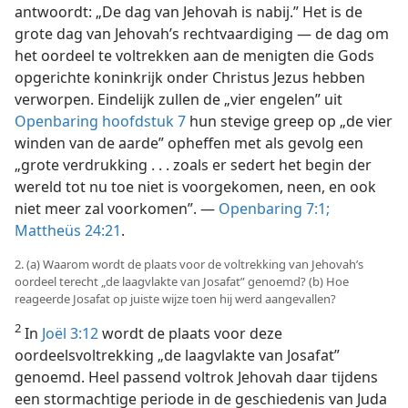
antwoordt: „De dag van Jehovah is nabij.” Het is de
grote dag van Jehovah’s rechtvaardiging — de dag om
het oordeel te voltrekken aan de menigten die Gods
opgerichte koninkrijk onder Christus Jezus hebben
verworpen. Eindelijk zullen de „vier engelen” uit
Openbaring hoofdstuk 7
hun stevige greep op „de vier
winden van de aarde” opheffen met als gevolg een
„grote verdrukking . . . zoals er sedert het begin der
wereld tot nu toe niet is voorgekomen, neen, en ook
niet meer zal voorkomen”. —
Openbaring 7:1;
Mattheüs 24:21
.
2. (a) Waarom wordt de plaats voor de voltrekking van Jehovah’s
oordeel terecht „de laagvlakte van Josafat” genoemd? (b) Hoe
reageerde Josafat op juiste wijze toen hij werd aangevallen?
2
In
Joël 3:12
wordt de plaats voor deze
oordeelsvoltrekking „de laagvlakte van Josafat”
genoemd. Heel passend voltrok Jehovah daar tijdens
een stormachtige periode in de geschiedenis van Juda