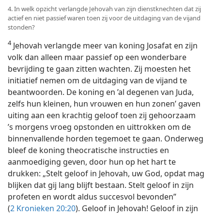
4. In welk opzicht verlangde Jehovah van zijn dienstknechten dat zij
actief en niet passief waren toen zij voor de uitdaging van de vijand
stonden?
4
Jehovah verlangde meer van koning Josafat en zijn
volk dan alleen maar passief op een wonderbare
bevrijding te gaan zitten wachten. Zij moesten het
initiatief nemen om de uitdaging van de vijand te
beantwoorden. De koning en ’al degenen van Juda,
zelfs hun kleinen, hun vrouwen en hun zonen’ gaven
uiting aan een krachtig geloof toen zij gehoorzaam
’s morgens vroeg opstonden en uittrokken om de
binnenvallende horden tegemoet te gaan. Onderweg
bleef de koning theocratische instructies en
aanmoediging geven, door hun op het hart te
drukken: „Stelt geloof in Jehovah, uw God, opdat mag
blijken dat gij lang blijft bestaan. Stelt geloof in zijn
profeten en wordt aldus succesvol bevonden”
(
2 Kronieken 20:20
). Geloof in Jehovah! Geloof in zijn