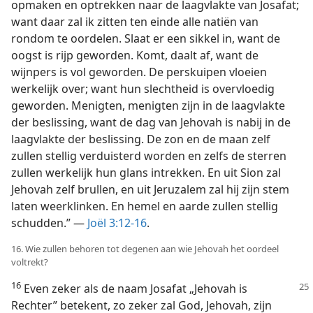
opmaken en optrekken naar de laagvlakte van Josafat;
want daar zal ik zitten ten einde alle natiën van
rondom te oordelen. Slaat er een sikkel in, want de
oogst is rijp geworden. Komt, daalt af, want de
wijnpers is vol geworden. De perskuipen vloeien
werkelijk over; want hun slechtheid is overvloedig
geworden. Menigten, menigten zijn in de laagvlakte
der beslissing, want de dag van Jehovah is nabij in de
laagvlakte der beslissing. De zon en de maan zelf
zullen stellig verduisterd worden en zelfs de sterren
zullen werkelijk hun glans intrekken. En uit Sion zal
Jehovah zelf brullen, en uit Jeruzalem zal hij zijn stem
laten weerklinken. En hemel en aarde zullen stellig
schudden.” —
Joël 3:12-16
.
16. Wie zullen behoren tot degenen aan wie Jehovah het oordeel
voltrekt?
16
Even zeker als de naam Josafat „Jehovah is
Rechter” betekent, zo zeker zal God, Jehovah, zijn