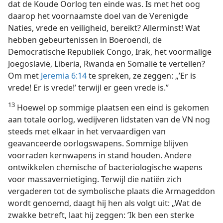
dat de Koude Oorlog ten einde was. Is met het oog
daarop het voornaamste doel van de Verenigde
Naties, vrede en veiligheid, bereikt? Allerminst! Wat
hebben gebeurtenissen in Boeroendi, de
Democratische Republiek Congo, Irak, het voormalige
Joegoslavië, Liberia, Rwanda en Somalië te vertellen?
Om met
Jeremia 6:14
te spreken, ze zeggen: „’Er is
vrede! Er is vrede!’ terwijl er geen vrede is.”
13
Hoewel op sommige plaatsen een eind is gekomen
aan totale oorlog, wedijveren lidstaten van de VN nog
steeds met elkaar in het vervaardigen van
geavanceerde oorlogswapens. Sommige blijven
voorraden kernwapens in stand houden. Andere
ontwikkelen chemische of bacteriologische wapens
voor massavernietiging. Terwijl die natiën zich
vergaderen tot de symbolische plaats die Armageddon
wordt genoemd, daagt hij hen als volgt uit: „Wat de
zwakke betreft, laat hij zeggen: ’Ik ben een sterke