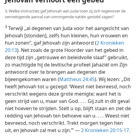
3. Welke instructies gaf Jehovah aan Juda toen zij zich tegenover de
vernietigende aanval van omringende natiën gesteld zagen?
3
Terwijl „al degenen van Juda voor het aangezicht van
Jehovah [stonden], zelfs hun kleinen, hun vrouwen en
hun zonen”, gaf Jehovah zijn antwoord (
2 Kronieken
20:13
). Net zoals de grote Hoorder van het gebed in
deze tijd zijn „getrouwe en beleidvolle slaaf” gebruikt,
zo machtigde hij de levitische profeet Jahaziël om Zijn
antwoord over te brengen aan degenen die
bijeengekomen waren (
Mattheüs 24:45
). Wij lezen: „Dit
heeft Jehovah tot u gezegd: ’Weest niet bevreesd, noch
verschrikt wegens deze grote menigte; want het is
geen strijd van u, maar van God. . . . Gij zult in dit geval
niet hoeven te strijden. Stelt u op, blijft staan en ziet de
redding van Jehovah ten behoeve van u. . . . Weest niet
bevreesd, noch verschrikt. Trekt morgen tegen hen
uit, en Jehovah zal met u zijn.’” —
2 Kronieken 20:15-17
.