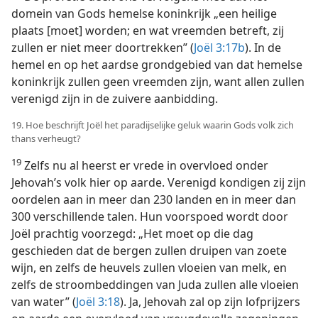
domein van Gods hemelse koninkrijk „een heilige
plaats [moet] worden; en wat vreemden betreft, zij
zullen er niet meer doortrekken” (
Joël 3:17b
). In de
hemel en op het aardse grondgebied van dat hemelse
koninkrijk zullen geen vreemden zijn, want allen zullen
verenigd zijn in de zuivere aanbidding.
19. Hoe beschrijft Joël het paradijselijke geluk waarin Gods volk zich
thans verheugt?
19
Zelfs nu al heerst er vrede in overvloed onder
Jehovah’s volk hier op aarde. Verenigd kondigen zij zijn
oordelen aan in meer dan 230 landen en in meer dan
300 verschillende talen. Hun voorspoed wordt door
Joël prachtig voorzegd: „Het moet op die dag
geschieden dat de bergen zullen druipen van zoete
wijn, en zelfs de heuvels zullen vloeien van melk, en
zelfs de stroombeddingen van Juda zullen alle vloeien
van water” (
Joël 3:18
). Ja, Jehovah zal op zijn lofprijzers