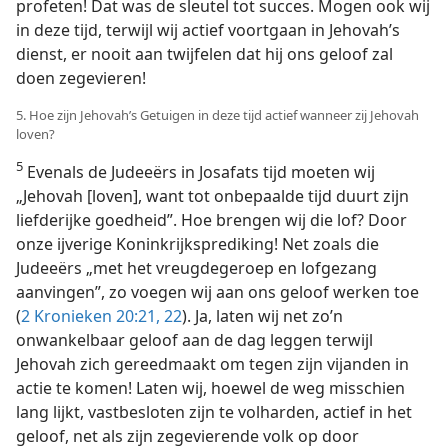
profeten! Dat was de sleutel tot succes. Mogen ook wij
in deze tijd, terwijl wij actief voortgaan in Jehovah’s
dienst, er nooit aan twijfelen dat hij ons geloof zal
doen zegevieren!
5. Hoe zijn Jehovah’s Getuigen in deze tijd actief wanneer zij Jehovah
loven?
5
Evenals de Judeeërs in Josafats tijd moeten wij
„Jehovah [loven], want tot onbepaalde tijd duurt zijn
liefderijke goedheid”. Hoe brengen wij die lof? Door
onze ijverige Koninkrijksprediking! Net zoals die
Judeeërs „met het vreugdegeroep en lofgezang
aanvingen”, zo voegen wij aan ons geloof werken toe
(
2 Kronieken 20:21, 22
). Ja, laten wij net zo’n
onwankelbaar geloof aan de dag leggen terwijl
Jehovah zich gereedmaakt om tegen zijn vijanden in
actie te komen! Laten wij, hoewel de weg misschien
lang lijkt, vastbesloten zijn te volharden, actief in het
geloof, net als zijn zegevierende volk op door