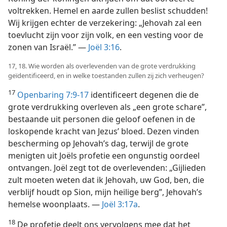
voltrekken. Hemel en aarde zullen beslist schudden!
Wij krijgen echter de verzekering: „Jehovah zal een
toevlucht zijn voor zijn volk, en een vesting voor de
zonen van Israël.” —
Joël 3:16
.
17, 18. Wie worden als overlevenden van de grote verdrukking
geïdentificeerd, en in welke toestanden zullen zij zich verheugen?
17
Openbaring 7:9-17
identificeert degenen die de
grote verdrukking overleven als „een grote schare”,
bestaande uit personen die geloof oefenen in de
loskopende kracht van Jezus’ bloed. Dezen vinden
bescherming op Jehovah’s dag, terwijl de grote
menigten uit Joëls profetie een ongunstig oordeel
ontvangen. Joël zegt tot de overlevenden: „Gijlieden
zult moeten weten dat ik Jehovah, uw God, ben, die
verblijf houdt op Sion, mijn heilige berg”, Jehovah’s
hemelse woonplaats. —
Joël 3:17a
.
18
De profetie deelt ons vervolgens mee dat het