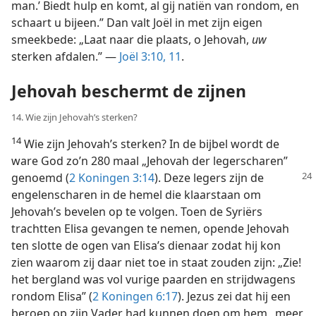
man.’ Biedt hulp en komt, al gij natiën van rondom, en
schaart u bijeen.” Dan valt Joël in met zijn eigen
smeekbede: „Laat naar die plaats, o Jehovah,
uw
sterken afdalen.” —
Joël 3:10, 11
.
Jehovah beschermt de zijnen
14. Wie zijn Jehovah’s sterken?
14
Wie zijn Jehovah’s sterken? In de bijbel wordt de
ware God zo’n 280 maal „Jehovah der legerscharen”
genoemd (
2 Koningen 3:14
).
Deze legers zijn de
engelenscharen in de hemel die klaarstaan om
Jehovah’s bevelen op te volgen. Toen de Syriërs
trachtten Elisa gevangen te nemen, opende Jehovah
ten slotte de ogen van Elisa’s dienaar zodat hij kon
zien waarom zij daar niet toe in staat zouden zijn: „Zie!
het bergland was vol vurige paarden en strijdwagens
rondom Elisa” (
2 Koningen 6:17
). Jezus zei dat hij een
beroep op zijn Vader had kunnen doen om hem „meer