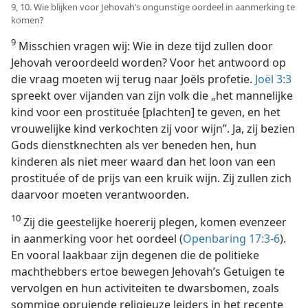
9, 10. Wie blijken voor Jehovah’s ongunstige oordeel in aanmerking te
komen?
9
Misschien vragen wij: Wie in deze tijd zullen door
Jehovah veroordeeld worden? Voor het antwoord op
die vraag moeten wij terug naar Joëls profetie.
Joël 3:3
spreekt over vijanden van zijn volk die „het mannelijke
kind voor een prostituée [plachten] te geven, en het
vrouwelijke kind verkochten zij voor wijn”. Ja, zij bezien
Gods dienstknechten als ver beneden hen, hun
kinderen als niet meer waard dan het loon van een
prostituée of de prijs van een kruik wijn. Zij zullen zich
daarvoor moeten verantwoorden.
10
Zij die geestelijke hoererij plegen, komen evenzeer
in aanmerking voor het oordeel (
Openbaring 17:3-6
).
En vooral laakbaar zijn degenen die de politieke
machthebbers ertoe bewegen Jehovah’s Getuigen te
vervolgen en hun activiteiten te dwarsbomen, zoals
sommige opruiende religieuze leiders in het recente