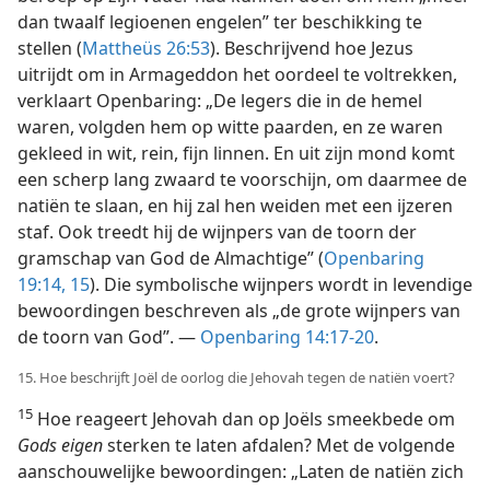
dan twaalf legioenen engelen” ter beschikking te
stellen (
Mattheüs 26:53
). Beschrijvend hoe Jezus
uitrijdt om in Armageddon het oordeel te voltrekken,
verklaart Openbaring: „De legers die in de hemel
waren, volgden hem op witte paarden, en ze waren
gekleed in wit, rein, fijn linnen. En uit zijn mond komt
een scherp lang zwaard te voorschijn, om daarmee de
natiën te slaan, en hij zal hen weiden met een ijzeren
staf. Ook treedt hij de wijnpers van de toorn der
gramschap van God de Almachtige” (
Openbaring
19:14, 15
). Die symbolische wijnpers wordt in levendige
bewoordingen beschreven als „de grote wijnpers van
de toorn van God”. —
Openbaring 14:17-20
.
15. Hoe beschrijft Joël de oorlog die Jehovah tegen de natiën voert?
15
Hoe reageert Jehovah dan op Joëls smeekbede om
Gods eigen
sterken te laten afdalen? Met de volgende
aanschouwelijke bewoordingen: „Laten de natiën zich