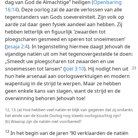
dag van God de Almachtige” heiligen (
Openbaring
16:14
). Deze oorlog zal de aarde verlossen van alle
tegenstanders van Gods soevereiniteit. Zijn volk op
aarde zal daar geen fysiek aandeel aan hebben. Zij
hebben letterlijk en figuurlijk ’zwaarden tot
ploegscharen gesmeed en speren tot snoeimessen’
(
Jesaja 2:4
). In tegenstelling hiermee daagt Jehovah de
vijandige natiën uit om het tegenovergestelde te doen:
„Smeedt uw ploegscharen tot zwaarden en uw
snoeimessen tot lansen” (
Joël
3:10
). Hij nodigt hen uit
hun hele arsenaal aan oorlogswerktuigen en modern
wapentuig in de strijd te werpen. Maar ze hebben
geen enkele kans van slagen, want de strijd en de
overwinning behoren Jehovah toe!
12, 13. (a) Hoe hebben veel natiën er blijk van gegeven dat zij ondanks
het einde van de Koude Oorlog nog steeds oorlogszuchtig zijn?
(b) Waarop zijn de natiën niet voorbereid?
12
In het begin van de jaren ’90 verklaarden de natiën