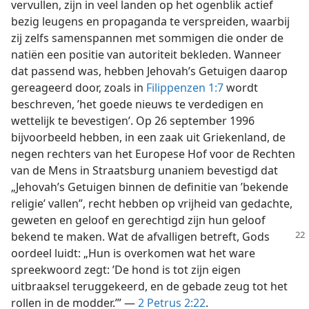
vervullen, zijn in veel landen op het ogenblik actief
bezig leugens en propaganda te verspreiden, waarbij
zij zelfs samenspannen met sommigen die onder de
natiën een positie van autoriteit bekleden. Wanneer
dat passend was, hebben Jehovah’s Getuigen daarop
gereageerd door, zoals in
Filippenzen 1:7
wordt
beschreven, ’het goede nieuws te verdedigen en
wettelijk te bevestigen’. Op 26 september 1996
bijvoorbeeld hebben, in een zaak uit Griekenland, de
negen rechters van het Europese Hof voor de Rechten
van de Mens in Straatsburg unaniem bevestigd dat
„Jehovah’s Getuigen binnen de definitie van ’bekende
religie’ vallen”, recht hebben op vrijheid van gedachte,
geweten en geloof en gerechtigd zijn hun geloof
bekend te maken.
Wat de afvalligen betreft, Gods
oordeel luidt: „Hun is overkomen wat het ware
spreekwoord zegt: ’De hond is tot zijn eigen
uitbraaksel teruggekeerd, en de gebade zeug tot het
rollen in de modder.’” —
2 Petrus 2:22
.