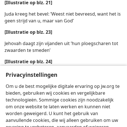
[Illustratie op blz. 21]
Juda kreeg het bevel: ’Weest niet bevreesd, want het is
geen strijd van u, maar van God’
[Illustratie op blz. 23]
Jehovah daagt zijn vijanden uit ’hun ploegscharen tot
zwaarden te smeden’
[Illustratie op blz. 24]
De bijbel identificeert een grote schare overlevenden
Privacyinstellingen
van de grote verdrukking
Om u de best mogelijke digitale ervaring op jw.org te
bieden, gebruiken wij cookies en vergelijkbare
technologieën. Sommige cookies zijn noodzakelijk
om onze website te laten werken en kunnen niet
worden geweigerd. U kunt het gebruik van
Nederlands
Delen
Instellingen
aanvullende cookies, die wij alleen gebruiken om uw
Copyright
© 2026 Watch Tower Bible and Tract Society of Pennsylvania
Gebruiksvoorwaarden
Privacybeleid
Privacyinstellingen