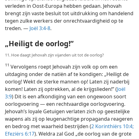
verleden in Oost-Europa hebben gedaan. Jehovah
brengt zijn vaste besluit tot uitdrukking om handelend
tegen zulke werkers der onrechtvaardigheid op te
treden. —
Joël 3:4-8
.
„Heiligt de oorlog!”
11. Hoe daagt Jehovah zijn vijanden uit tot de oorlog?
11
Vervolgens roept Jehovah zijn volk op om een
uitdaging onder de natiën af te kondigen: „Heiligt de
oorlog! Wekt de sterke mannen op! Laten zij naderbij
komen! Laten zij optrekken, al de krijgslieden!” (
Joël
3:9
) Dit is een afkondiging van een ongewoon soort
oorlogvoering — een rechtvaardige oorlogvoering.
Jehovah’s loyale Getuigen verlaten zich op geestelijke
wapens als zij op leugenachtige propaganda reageren
en bedrog met waarheid bestrijden (
2 Korinthiërs 10:4;
Efeziërs 6:17
). Weldra zal God „de oorlog van de grote