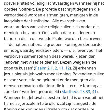
soevereiniteit volledig rechtvaardigen wanneer hij het
oordeel voltrekt. De profetie beschrijft degenen die
veroordeeld worden als ’menigten, menigten in de
laagvlakte der beslissing’. Alle overgebleven
voorstanders van valse religie zullen zich onder die
menigten bevinden. Ook zullen daartoe degenen
behoren die in de tweede Psalm worden beschreven
— de natiën, nationale groepen, koningen der aarde
en hoogwaardigheidsbekleders — die liever voor het
verdorven samenstel van deze wereld kiezen dan
’Jehovah met vrees te dienen’. Dezen weigeren ’de
zoon te kussen’ (
Psalm 2:1, 2,
11, 12
). Zij erkennen
Jezus niet als Jehovah’s medekoning. Bovendien zullen
de voor vernietiging gekentekende menigten alle
mensen omvatten die door die luisterrijke Koning als
„bokken” worden geoordeeld (
Mattheüs 25:33,
41
).
Wanneer het Jehovah’s bestemde tijd is om vanuit het
hemelse Jeruzalem te brullen, zal zijn aangestelde
Koning der koningen uitrijden om dat oordeel te