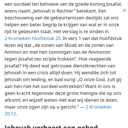
een oordeel ten behoeve van de goede koning Josafat,
wiens naam „Jehovah is
Rechter” betekent. Een
beschouwing van de gebeurtenissen destijds zal ons
helpen een beter begrip te krijgen van wat er in onze
tijd te gebeuren staat. Het verslag is te vinden in
2 Kronieken hoofdstuk 20
. In vers 1 van dat hoofdstuk
lezen wij dat „de zonen van Moab en de zonen van
Ammon en met hen sommigen van de Ammonim
tegen Josafat ten strijde trokken”. Hoe reageerde
Josafat? Hij deed wat getrouwe dienstknechten van
Jehovah in een crisis altijd doen. Hij wendde zich tot
Jehovah om leiding, en bad vurig: „O onze God, zult gij
aan hen niet het oordeel voltrekken? Want in ons is
geen kracht tegenover deze grote menigte die op ons
afkomt; en wijzelf weten niet wat wij dienen te doen,
maar onze ogen zijn op u gericht.” —
2 Kronieken
20:12
.
Jehovah verhoort een gebed