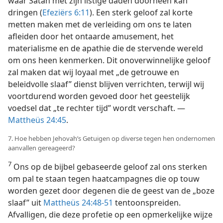
waar Satan met zijn listige daden doorheen kan
dringen (
Efeziërs 6:11
). Een sterk geloof zal korte
metten maken met de verleiding om ons te laten
afleiden door het ontaarde amusement, het
materialisme en de apathie die de stervende wereld
om ons heen kenmerken. Dit onoverwinnelijke geloof
zal maken dat wij loyaal met „de getrouwe en
beleidvolle slaaf” dienst blijven verrichten, terwijl wij
voortdurend worden gevoed door het geestelijk
voedsel dat „te rechter tijd” wordt verschaft. —
Mattheüs 24:45
.
7. Hoe hebben Jehovah’s Getuigen op diverse tegen hen ondernomen
aanvallen gereageerd?
7
Ons op de bijbel gebaseerde geloof zal ons sterken
om pal te staan tegen haatcampagnes die op touw
worden gezet door degenen die de geest van de „boze
slaaf” uit
Mattheüs 24:48-51
tentoonspreiden.
Afvalligen, die deze profetie op een opmerkelijke wijze