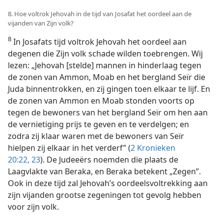
8. Hoe voltrok Jehovah in de tijd van Josafat het oordeel aan de
vijanden van Zijn volk?
8
In Josafats tijd voltrok Jehovah het oordeel aan
degenen die Zijn volk schade wilden toebrengen. Wij
lezen: „Jehovah [stelde] mannen in hinderlaag tegen
de zonen van Ammon, Moab en het bergland Seïr die
Juda binnentrokken, en zij gingen toen elkaar te lijf. En
de zonen van Ammon en Moab stonden voorts op
tegen de bewoners van het bergland Seïr om hen aan
de vernietiging prijs te geven en te verdelgen; en
zodra zij klaar waren met de bewoners van Seïr
hielpen zij elkaar in het verderf” (
2 Kronieken
20:22, 23
). De Judeeërs noemden die plaats de
Laagvlakte van Beraka, en Beraka betekent „Zegen”.
Ook in deze tijd zal Jehovah’s oordeelsvoltrekking aan
zijn vijanden grootse zegeningen tot gevolg hebben
voor zijn volk.