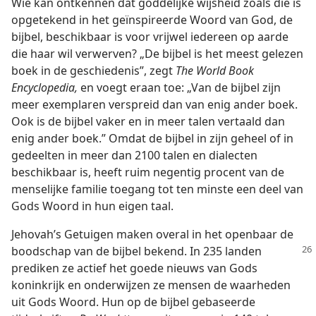
Wie kan ontkennen dat goddelijke wijsheid zoals die is
opgetekend in het geïnspireerde Woord van God, de
bijbel, beschikbaar is voor vrijwel iedereen op aarde
die haar wil verwerven? „De bijbel is het meest gelezen
boek in de geschiedenis”, zegt
The World Book
Encyclopedia,
en voegt eraan toe: „Van de bijbel zijn
meer exemplaren verspreid dan van enig ander boek.
Ook is de bijbel vaker en in meer talen vertaald dan
enig ander boek.” Omdat de bijbel in zijn geheel of in
gedeelten in meer dan 2100 talen en dialecten
beschikbaar is, heeft ruim negentig procent van de
menselijke familie toegang tot ten minste een deel van
Gods Woord in hun eigen taal.
Jehovah’s Getuigen maken overal in het openbaar de
boodschap van de bijbel bekend.
In 235 landen
prediken ze actief het goede nieuws van Gods
koninkrijk en onderwijzen ze mensen de waarheden
uit Gods Woord. Hun op de bijbel gebaseerde