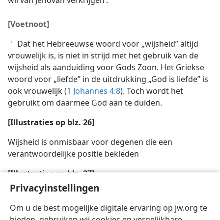
wil van Jehovah verkrijgen’.
[Voetnoot]
Dat het Hebreeuwse woord voor „wijsheid” altijd
a
vrouwelijk is, is niet in strijd met het gebruik van de
wijsheid als aanduiding voor Gods Zoon. Het Griekse
woord voor „liefde” in de uitdrukking „God is liefde” is
ook vrouwelijk (
1 Johannes 4:8
). Toch wordt het
gebruikt om daarmee God aan te duiden.
[Illustraties op blz. 26]
Wijsheid is onmisbaar voor degenen die een
verantwoordelijke positie bekleden
[Illustraties op blz. 27]
Privacyinstellingen
Veronachtzaam de voorzieningen die wijsheid
schenken niet
Om u de best mogelijke digitale ervaring op jw.org te
bieden, gebruiken wij cookies en vergelijkbare