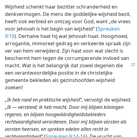
Wijsheid schenkt haar bezitter schranderheid en
denkvermogen. De mens die goddelijke wijsheid bezit,
heeft ook eerbied en ontzag voor God, want „de vrees
voor Jehovah is het begin van wijsheid” (
Spreuken
9:10
). Derhalve haat hij wat Jehovah haat. Hoogmoed,
arrogantie, immoreel gedrag en verkeerde spraak zijn
ver van hem verwijderd. Zijn haat voor wat slecht is
beschermt hem tegen de corrumperende invloed van
macht. Wat is het belangrijk
dat zowel degenen die
een verantwoordelijke positie in de christelijke
gemeente bekleden als gezinshoofden wijsheid
zoeken!
„Ik heb raad en praktische wijsheid”,
vervolgt de wijsheid.
„Ik — verstand; ik heb macht. Door mij blijven kóningen
regeren, en blijven hoogwáárdigheidsbekleders
rechtvaardigheid verordenen. Door mij blijven vòrsten als
vorsten heersen, en spreken edelen allen recht in
rechtvaardigheid”
(
Spreuken 8:14-16
). De vrucht van