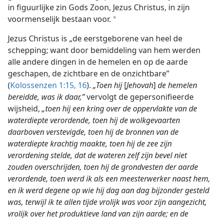
in figuurlijke zin Gods Zoon, Jezus Christus, in zijn
voormenselijk bestaan voor.
a
Jezus Christus is „de eerstgeborene van heel de
schepping; want door bemiddeling van hem werden
alle andere dingen in de hemelen en op de aarde
geschapen, de zichtbare en de onzichtbare”
(
Kolossenzen 1:15, 16
).
„Toen hij
[
Jehovah
]
de hemelen
bereidde, was ik daar,”
vervolgt de gepersonifieerde
wijsheid,
„toen hij een kring over de oppervlakte van de
waterdiepte verordende, toen hij de wolkgevaarten
daarboven verstevigde, toen hij de bronnen van de
waterdiepte krachtig maakte, toen hij de zee zijn
verordening stelde, dat de wateren zelf zijn bevel niet
zouden overschrijden, toen hij de grondvesten der aarde
verordende, toen werd ik als een meesterwerker naast hem,
en ik werd degene op wie hij dag aan dag bijzonder gesteld
was, terwijl ik te allen tijde vrolijk was voor zijn aangezicht,
vrolijk over het produktieve land van zijn aarde; en de