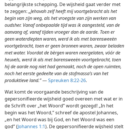
belangrijkste schepping. De wijsheid gaat verder met
te zeggen:
„Jehovah zelf heeft mij voortgebracht als het
begin van zijn weg, als het vroegste van zijn werken van
oudsher. Vanaf onbepaalde tijd was ik aangesteld, van de
aanvang af, vanaf tijden vroeger dan de aarde. Toen er
geen waterdiepten waren, werd ik als met barensweeën
voortgebracht, toen er geen bronnen waren, zwaar beladen
met water. Voordat de bèrgen waren neergelaten, vóór de
heuvels, werd ik als met barensweeën voortgebracht, toen
hij de aarde nog niet had gemaakt, noch de open ruimten,
noch het eerste gedeelte van de stofmassa’s van het
produktieve land.”
—
Spreuken 8:22-26
.
Wat komt de voorgaande beschrijving van de
gepersonifieerde wijsheid goed overeen met wat er in
de Schrift over „het Woord” wordt gezegd! „In het
begin was het Woord,” schreef de apostel Johannes,
„en het Woord was bij God, en het Woord was een
god” (
Johannes 1:1
). De gepersonifieerde wijsheid stelt