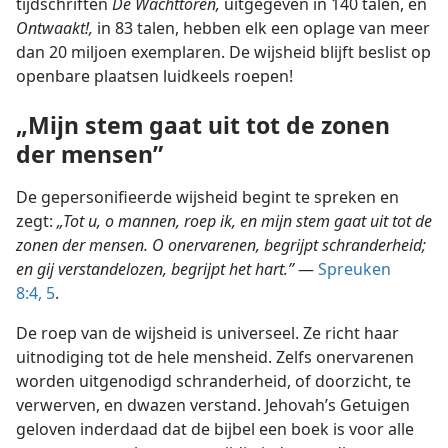
tijdschriften
De Wachttoren,
uitgegeven in 140 talen, en
Ontwaakt!,
in 83 talen, hebben elk een oplage van meer
dan 20 miljoen exemplaren. De wijsheid blijft beslist op
openbare plaatsen luidkeels roepen!
„Mijn stem gaat uit tot de zonen
der mensen”
De gepersonifieerde wijsheid begint te spreken en
zegt:
„Tot u, o mannen, roep ik, en mijn stem gaat uit tot de
zonen der mensen. O onervarenen, begrijpt schranderheid;
en gij verstandelozen, begrijpt het hart.”
—
Spreuken
8:4, 5
.
De roep van de wijsheid is universeel. Ze richt haar
uitnodiging tot de hele mensheid. Zelfs onervarenen
worden uitgenodigd schranderheid, of doorzicht, te
verwerven, en dwazen verstand. Jehovah’s Getuigen
geloven inderdaad dat de bijbel een boek is voor alle