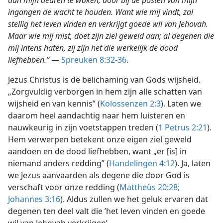
aan mijn deuren te waken, door bij de posten van mijn
ingangen de wacht te houden. Want wie mij vindt, zal
stellig het leven vinden en verkrijgt goede wil van Jehovah.
Maar wie mij mist, doet zijn ziel geweld aan; al degenen die
mij intens haten, zij zijn het die werkelijk de dood
liefhebben.”
—
Spreuken 8:32-36
.
Jezus Christus is de belichaming van Gods wijsheid.
„Zorgvuldig verborgen in hem zijn alle schatten van
wijsheid en van kennis” (
Kolossenzen 2:3
). Laten we
daarom heel aandachtig naar hem luisteren en
nauwkeurig in zijn voetstappen treden (
1 Petrus 2:21
).
Hem verwerpen betekent onze eigen ziel geweld
aandoen en de dood liefhebben, want „er [is] in
niemand anders redding” (
Handelingen 4:12
). Ja, laten
we Jezus aanvaarden als degene die door God is
verschaft voor onze redding (
Mattheüs 20:28;
Johannes 3:16
). Aldus zullen we het geluk ervaren dat
degenen ten deel valt die ’het leven vinden en goede