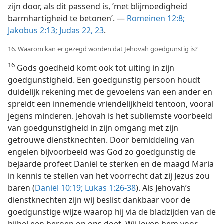
zijn door, als dit passend is, ’met blijmoedigheid
barmhartigheid te betonen’. —
Romeinen 12:8;
Jakobus 2:13;
Judas 22, 23
.
16. Waarom kan er gezegd worden dat Jehovah goedgunstig is?
16
Gods goedheid komt ook tot uiting in zijn
goedgunstigheid. Een goedgunstig persoon houdt
duidelijk rekening met de gevoelens van een ander en
spreidt een innemende vriendelijkheid tentoon, vooral
jegens minderen. Jehovah is het subliemste voorbeeld
van goedgunstigheid in zijn omgang met zijn
getrouwe dienstknechten. Door bemiddeling van
engelen bijvoorbeeld was God zo goedgunstig de
bejaarde profeet Daniël te sterken en de maagd Maria
in kennis te stellen van het voorrecht dat zij Jezus zou
baren (
Daniël 10:19;
Lukas 1:26-38
). Als Jehovah’s
dienstknechten zijn wij beslist dankbaar voor de
goedgunstige wijze waarop hij via de bladzijden van de
bijbel een beroep op ons doet. Wij loven hem voor