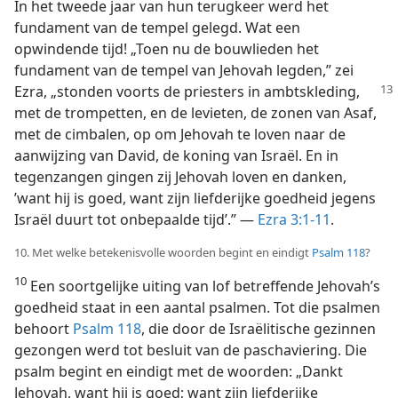
In het tweede jaar van hun terugkeer werd het
fundament van de tempel gelegd. Wat een
opwindende tijd! „Toen nu de bouwlieden het
fundament van de tempel van Jehovah legden,” zei
Ezra, „stonden voorts
de priesters in ambtskleding,
met de trompetten, en de levieten, de zonen van Asaf,
met de cimbalen, op om Jehovah te loven naar de
aanwijzing van David, de koning van Israël. En in
tegenzangen gingen zij Jehovah loven en danken,
’want hij is goed, want zijn liefderijke goedheid jegens
Israël duurt tot onbepaalde tijd’.” —
Ezra 3:1-11
.
10. Met welke betekenisvolle woorden begint en eindigt
Psalm 118
?
10
Een soortgelijke uiting van lof betreffende Jehovah’s
goedheid staat in een aantal psalmen. Tot die psalmen
behoort
Psalm 118
, die door de Israëlitische gezinnen
gezongen werd tot besluit van de paschaviering. Die
psalm begint en eindigt met de woorden: „Dankt
Jehovah, want hij is goed; want zijn liefderijke