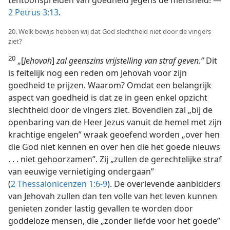
tentoonspreiden van goedheid jegens de mensheid! —
2 Petrus 3:13
.
20. Welk bewijs hebben wij dat God slechtheid niet door de vingers
ziet?
20
„[
Jehovah
]
zal geenszins vrijstelling van straf geven.”
Dit
is feitelijk nog een reden om Jehovah voor zijn
goedheid te prijzen. Waarom? Omdat een belangrijk
aspect van goedheid is dat ze in geen enkel opzicht
slechtheid door de vingers ziet. Bovendien zal „bij de
openbaring van de Heer Jezus vanuit de hemel met zijn
krachtige engelen” wraak geoefend worden „over hen
die God niet kennen en over hen die het goede nieuws
. . . niet gehoorzamen”. Zij „zullen de gerechtelijke straf
van eeuwige vernietiging ondergaan”
(
2 Thessalonicenzen 1:6-9
). De overlevende aanbidders
van Jehovah zullen dan ten volle van het leven kunnen
genieten zonder lastig gevallen te worden door
goddeloze mensen, die „zonder liefde voor het goede”