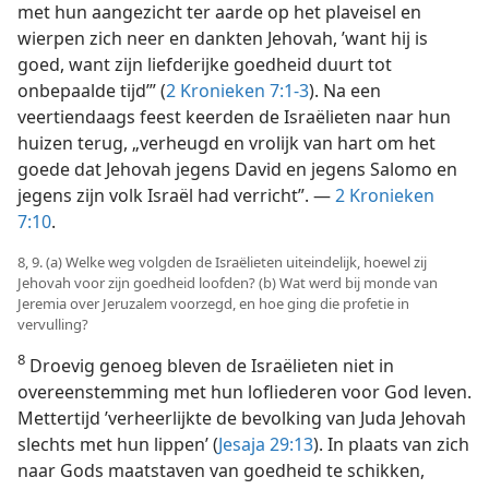
met hun aangezicht ter aarde op het plaveisel en
wierpen zich neer en dankten Jehovah, ’want hij is
goed, want zijn liefderijke goedheid duurt tot
onbepaalde tijd’” (
2 Kronieken 7:1-3
). Na een
veertiendaags feest keerden de Israëlieten naar hun
huizen terug, „verheugd en vrolijk van hart om het
goede dat Jehovah jegens David en jegens Salomo en
jegens zijn volk Israël had verricht”. —
2 Kronieken
7:10
.
8, 9. (a) Welke weg volgden de Israëlieten uiteindelijk, hoewel zij
Jehovah voor zijn goedheid loofden? (b) Wat werd bij monde van
Jeremia over Jeruzalem voorzegd, en hoe ging die profetie in
vervulling?
8
Droevig genoeg bleven de Israëlieten niet in
overeenstemming met hun lofliederen voor God leven.
Mettertijd ’verheerlijkte de bevolking van Juda Jehovah
slechts met hun lippen’ (
Jesaja 29:13
). In plaats van zich
naar Gods maatstaven van goedheid te schikken,