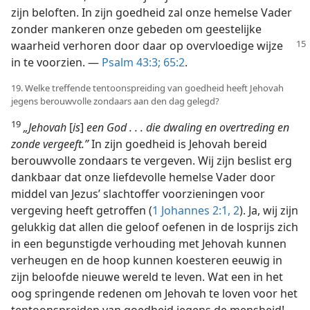
zijn beloften. In zijn goedheid zal onze hemelse Vader
zonder mankeren onze gebeden om geestelijke
waarheid verhoren
door daar op overvloedige wijze
in te voorzien. —
Psalm 43:3;
65:2
.
19. Welke treffende tentoonspreiding van goedheid heeft Jehovah
jegens berouwvolle zondaars aan den dag gelegd?
19
„Jehovah
[
is
]
een God . . . die dwaling en overtreding en
zonde vergeeft.”
In zijn goedheid is Jehovah bereid
berouwvolle zondaars te vergeven. Wij zijn beslist erg
dankbaar dat onze liefdevolle hemelse Vader door
middel van Jezus’ slachtoffer voorzieningen voor
vergeving heeft getroffen (
1 Johannes 2:1, 2
). Ja, wij zijn
gelukkig dat allen die geloof oefenen in de losprijs zich
in een begunstigde verhouding met Jehovah kunnen
verheugen en de hoop kunnen koesteren eeuwig in
zijn beloofde nieuwe wereld te leven. Wat een in het
oog springende redenen om Jehovah te loven voor het