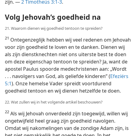
zijn. —
2 Timotheüs 3:1-3
.
Volg Jehovah’s goedheid na
21. Waarom dienen wij goedheid tentoon te spreiden?
21
Ontegenzeglijk hebben wij veel redenen om Jehovah
voor zijn goedheid te loven en te danken. Dienen wij
als zijn dienstknechten niet ons uiterste best te doen
om deze eigenschap tentoon te spreiden? Ja, want de
apostel Paulus spoorde medechristenen aan: „Wordt
. . . navolgers van God, als geliefde kinderen” (
Efeziërs
5:1
). Onze hemelse Vader spreidt voortdurend
goedheid tentoon en wij dienen hetzelfde te doen.
22. Wat zullen wij in het volgende artikel beschouwen?
22
Als wij Jehovah onverdeeld zijn toegewijd, willen wij
ongetwijfeld heel graag zijn goedheid navolgen.
Omdat wij nakomelingen van de zondige Adam zijn, is
het niet gemakkelijk het goede te doen. In het