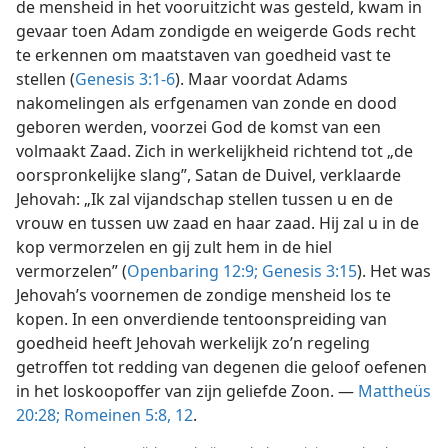
de mensheid in het vooruitzicht was gesteld, kwam in
gevaar toen Adam zondigde en weigerde Gods recht
te erkennen om maatstaven van goedheid vast te
stellen (
Genesis 3:1-6
). Maar voordat Adams
nakomelingen als erfgenamen van zonde en dood
geboren werden, voorzei God de komst van een
volmaakt Zaad. Zich in werkelijkheid richtend tot „de
oorspronkelijke slang”, Satan de Duivel, verklaarde
Jehovah: „Ik zal vijandschap stellen tussen u en de
vrouw en tussen uw zaad en haar zaad. Hij zal u in de
kop vermorzelen en gij zult hem in de hiel
vermorzelen” (
Openbaring 12:9;
Genesis 3:15
). Het was
Jehovah’s voornemen de zondige mensheid los te
kopen. In een onverdiende tentoonspreiding van
goedheid heeft Jehovah werkelijk zo’n regeling
getroffen tot redding van degenen die geloof oefenen
in het loskoopoffer van zijn geliefde Zoon. —
Mattheüs
20:28;
Romeinen 5:8,
12
.