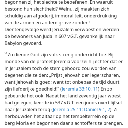
begonnen zij het slechte te beoefenen. En waaruit
bestond hun slechtheid? Welnu, zij maakten zich
schuldig aan afgoderij, immoraliteit, onderdrukking
van de armen en andere grove zonden!
Dientengevolge werd Jeruzalem verwoest en werden
de bewoners van Juda in 607 v.G.T. gevankelijk naar
Babylon gevoerd.
9
Zo diende God zijn volk streng onderricht toe. Bij
monde van de profeet Jeremia voorzei hij echter dat er
in Jeruzalem toch de stem gehoord zou worden van
degenen die zeiden: „Prijst Jehovah der legerscharen,
want Jehovah is goed; want tot onbepaalde tijd duurt
zijn liefderijke goedheid!” (
Jeremia 33:10, 11
) En zo
gebeurde het ook. Nadat het land zeventig jaar woest
had gelegen, keerde in 537 v.G.T. een joods overblijfsel
naar Jeruzalem terug (
Jeremia 25:11;
Daniël 9:1, 2
). Zij
herbouwden het altaar op het tempelterrein op de
berg Moria en begonnen daar slachtoffers te brengen.