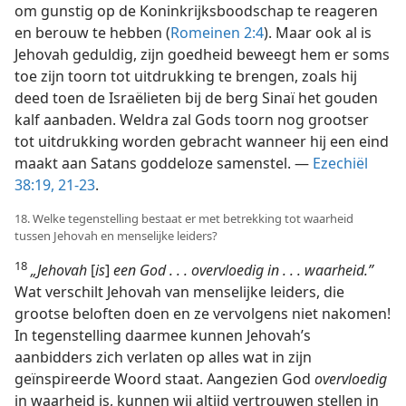
om gunstig op de Koninkrijksboodschap te reageren
en berouw te hebben (
Romeinen 2:4
). Maar ook al is
Jehovah geduldig, zijn goedheid beweegt hem er soms
toe zijn toorn tot uitdrukking te brengen, zoals hij
deed toen de Israëlieten bij de berg Sinaï het gouden
kalf aanbaden. Weldra zal Gods toorn nog grootser
tot uitdrukking worden gebracht wanneer hij een eind
maakt aan Satans goddeloze samenstel. —
Ezechiël
38:19,
21-23
.
18. Welke tegenstelling bestaat er met betrekking tot waarheid
tussen Jehovah en menselijke leiders?
18
„Jehovah
[
is
]
een God . . . overvloedig in . . . waarheid.”
Wat verschilt Jehovah van menselijke leiders, die
grootse beloften doen en ze vervolgens niet nakomen!
In tegenstelling daarmee kunnen Jehovah’s
aanbidders zich verlaten op alles wat in zijn
geïnspireerde Woord staat. Aangezien God
overvloedig
in waarheid is, kunnen wij altijd vertrouwen stellen in