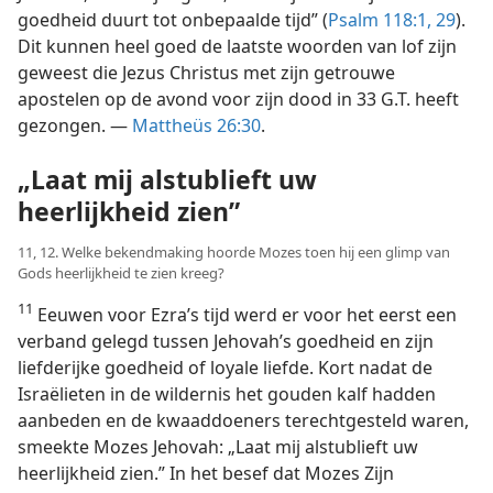
goedheid duurt tot onbepaalde tijd” (
Psalm 118:1,
29
).
Dit kunnen heel goed de laatste woorden van lof zijn
geweest die Jezus Christus met zijn getrouwe
apostelen op de avond voor zijn dood in 33 G.T. heeft
gezongen. —
Mattheüs 26:30
.
„Laat mij alstublieft uw
heerlijkheid zien”
11, 12. Welke bekendmaking hoorde Mozes toen hij een glimp van
Gods heerlijkheid te zien kreeg?
11
Eeuwen voor Ezra’s tijd werd er voor het eerst een
verband gelegd tussen Jehovah’s goedheid en zijn
liefderijke goedheid of loyale liefde. Kort nadat de
Israëlieten in de wildernis het gouden kalf hadden
aanbeden en de kwaaddoeners terechtgesteld waren,
smeekte Mozes Jehovah: „Laat mij alstublieft uw
heerlijkheid zien.” In het besef dat Mozes Zijn