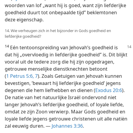
woorden van lof „want hij is goed, want zijn liefderijke
goedheid duurt tot onbepaalde tijd” beklemtonen
deze eigenschap.
14. Wie verheugen zich in het bijzonder in Gods goedheid en
liefderijke goedheid?
14
Eén tentoonspreiding van Jehovah’s goedheid is
dat hij „overvloedig in liefderijke goedheid” is. Dit blijkt
vooral uit de tedere zorg die hij zijn opgedragen,
getrouwe menselijke dienstknechten betoont
(
1 Petrus 5:6, 7
). Zoals Getuigen van Jehovah kunnen
bevestigen, ’bewaart hij liefderijke goedheid’ jegens
degenen die hem liefhebben en dienen (
Exodus 20:6
).
De natie van het natuurlijke Israël ondervond niet
langer Jehovah’s liefderijke goedheid, of loyale liefde,
omdat ze zijn Zoon verwierp. Maar Gods goedheid en
loyale liefde jegens getrouwe christenen uit alle natiën
zal eeuwig duren. —
Johannes 3:36
.