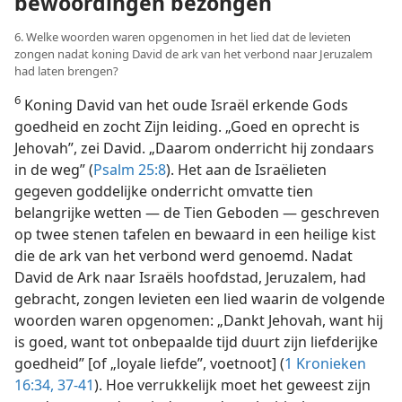
bewoordingen bezongen
6. Welke woorden waren opgenomen in het lied dat de levieten
zongen nadat koning David de ark van het verbond naar Jeruzalem
had laten brengen?
6
Koning David van het oude Israël erkende Gods
goedheid en zocht Zijn leiding. „Goed en oprecht is
Jehovah”, zei David. „Daarom onderricht hij zondaars
in de weg” (
Psalm 25:8
). Het aan de Israëlieten
gegeven goddelijke onderricht omvatte tien
belangrijke wetten — de Tien Geboden — geschreven
op twee stenen tafelen en bewaard in een heilige kist
die de ark van het verbond werd genoemd. Nadat
David de Ark naar Israëls hoofdstad, Jeruzalem, had
gebracht, zongen levieten een lied waarin de volgende
woorden waren opgenomen: „Dankt Jehovah, want hij
is goed, want tot onbepaalde tijd duurt zijn liefderijke
goedheid” [of „loyale liefde”, voetnoot] (
1 Kronieken
16:34,
37-41
). Hoe verrukkelijk moet het geweest zijn