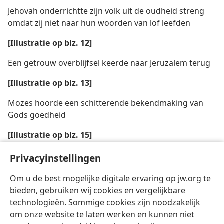
Jehovah onderrichtte zijn volk uit de oudheid streng
omdat zij niet naar hun woorden van lof leefden
[Illustratie op blz. 12]
Een getrouw overblijfsel keerde naar Jeruzalem terug
[Illustratie op blz. 13]
Mozes hoorde een schitterende bekendmaking van
Gods goedheid
[Illustratie op blz. 15]
Jehovah’s goedheid blijkt uit de manier waarop hij via
Privacyinstellingen
de bladzijden van de bijbel een beroep op ons doet
Om u de best mogelijke digitale ervaring op jw.org te
bieden, gebruiken wij cookies en vergelijkbare
technologieën. Sommige cookies zijn noodzakelijk
om onze website te laten werken en kunnen niet