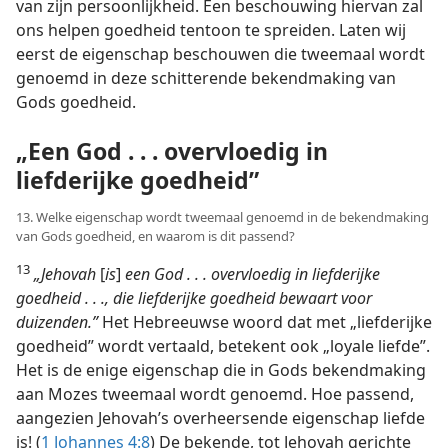
van zijn persoonlijkheid. Een beschouwing hiervan zal
ons helpen goedheid tentoon te spreiden. Laten wij
eerst de eigenschap beschouwen die tweemaal wordt
genoemd in deze schitterende bekendmaking van
Gods goedheid.
„Een God . . . overvloedig in
liefderijke goedheid”
13. Welke eigenschap wordt tweemaal genoemd in de bekendmaking
van Gods goedheid, en waarom is dit passend?
13
„Jehovah
[
is
]
een God . . . overvloedig in liefderijke
goedheid . . ., die liefderijke goedheid bewaart voor
duizenden.”
Het Hebreeuwse woord dat met „liefderijke
goedheid” wordt vertaald, betekent ook „loyale liefde”.
Het is de enige eigenschap die in Gods bekendmaking
aan Mozes tweemaal wordt genoemd. Hoe passend,
aangezien Jehovah’s overheersende eigenschap liefde
is! (
1 Johannes 4:8
) De bekende, tot Jehovah gerichte