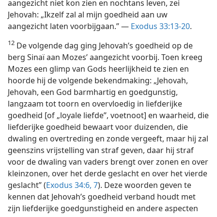
aangezicht niet kon zien en nochtans leven, zei
Jehovah: „Ikzelf zal al mijn goedheid aan uw
aangezicht laten voorbijgaan.” —
Exodus 33:13-20
.
12
De volgende dag ging Jehovah’s goedheid op de
berg Sinaï aan Mozes’ aangezicht voorbij. Toen kreeg
Mozes een glimp van Gods heerlijkheid te zien en
hoorde hij de volgende bekendmaking: „Jehovah,
Jehovah, een God barmhartig en goedgunstig,
langzaam tot toorn en overvloedig in liefderijke
goedheid [of „loyale liefde”, voetnoot] en waarheid, die
liefderijke goedheid bewaart voor duizenden, die
dwaling en overtreding en zonde vergeeft, maar hij zal
geenszins vrijstelling van straf geven, daar hij straf
voor de dwaling van vaders brengt over zonen en over
kleinzonen, over het derde geslacht en over het vierde
geslacht” (
Exodus 34:6, 7
). Deze woorden geven te
kennen dat Jehovah’s goedheid verband houdt met
zijn liefderijke goedgunstigheid en andere aspecten