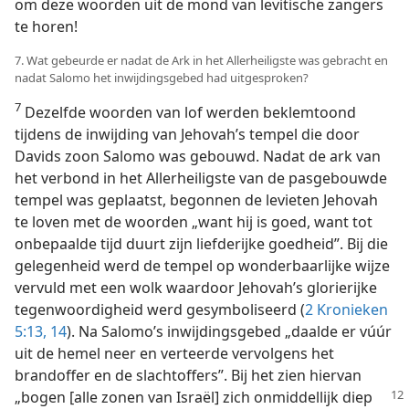
om deze woorden uit de mond van levitische zangers
te horen!
7. Wat gebeurde er nadat de Ark in het Allerheiligste was gebracht en
nadat Salomo het inwijdingsgebed had uitgesproken?
7
Dezelfde woorden van lof werden beklemtoond
tijdens de inwijding van Jehovah’s tempel die door
Davids zoon Salomo was gebouwd. Nadat de ark van
het verbond in het Allerheiligste van de pasgebouwde
tempel was geplaatst, begonnen de levieten Jehovah
te loven met de woorden „want hij is goed, want tot
onbepaalde tijd duurt zijn liefderijke goedheid”. Bij die
gelegenheid werd de tempel op wonderbaarlijke wijze
vervuld met een wolk waardoor Jehovah’s glorierijke
tegenwoordigheid werd gesymboliseerd (
2 Kronieken
5:13, 14
). Na Salomo’s inwijdingsgebed „daalde er vúúr
uit de hemel neer en verteerde vervolgens het
brandoffer en de slachtoffers”. Bij het zien hiervan
„bogen [alle zonen
van Israël] zich onmiddellijk diep