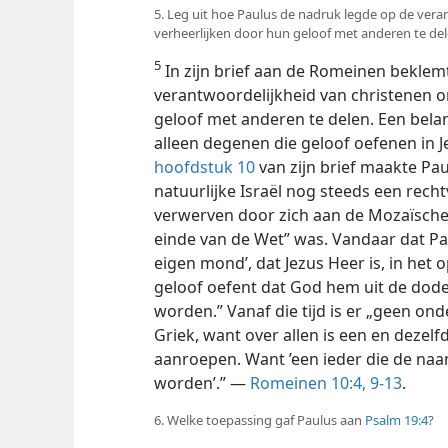
5. Leg uit hoe Paulus de nadruk legde op de ver
verheerlijken door hun geloof met anderen te del
5
In zijn brief aan de Romeinen bekle
verantwoordelijkheid van christenen o
geloof met anderen te delen. Een bela
alleen degenen die geloof oefenen in 
hoofdstuk 10
van zijn brief maakte Pau
natuurlijke Israël nog steeds een rech
verwerven door zich aan de Mozaïsche we
einde van de Wet” was. Vandaar dat Pau
eigen mond’, dat Jezus Heer is, in he
geloof oefent dat God hem uit de dode
worden.” Vanaf die tijd is er „geen on
Griek, want over allen is een en dezelfd
aanroepen. Want ’een ieder die de naa
worden’.” —
Romeinen 10:4,
9-13
.
6. Welke toepassing gaf Paulus aan
Psalm 19:4
?