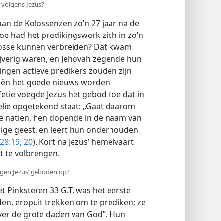
 volgens Jezus?
 aan de Kolossenzen zo’n 27 jaar na de
oe had het predikingswerk zich in zo’n
Kolosse kunnen verbreiden? Dat kwam
ijverig waren, en Jehovah zegende hun
elingen actieve predikers zouden zijn
natiën het goede nieuws worden
ofetie voegde Jezus het gebod toe dat in
elie opgetekend staat: „Gaat daarom
le natiën, hen dopende in de naam van
lige geest, en leert hun onderhouden
28:19, 20
). Kort na Jezus’ hemelvaart
t te volbrengen.
ngen Jezus’ geboden op?
et Pinksteren 33 G.T. was het eerste
den, eropuit trekken om te prediken; ze
ver de grote daden van God”. Hun