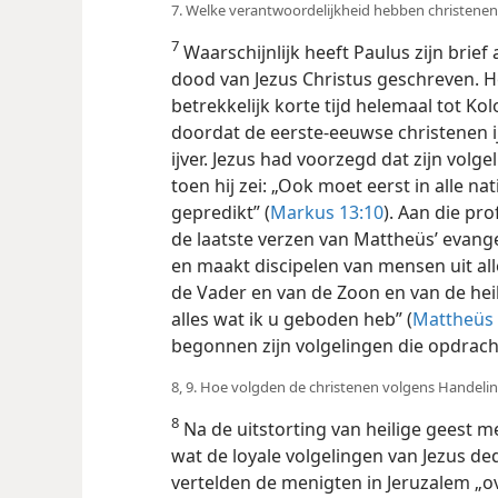
7. Welke verantwoordelijkheid hebben christenen
7
Waarschijnlijk heeft Paulus zijn brief
dood van Jezus Christus geschreven. H
betrekkelijk korte tijd helemaal tot 
doordat de eerste-eeuwse christenen 
ijver. Jezus had voorzegd dat zijn volg
toen hij zei: „Ook moet eerst in alle 
gepredikt” (
Markus 13:10
). Aan die pr
de laatste verzen van Mattheüs’ evang
en maakt discipelen van mensen uit al
de Vader en van de Zoon en van de hei
alles wat ik u geboden heb” (
Mattheüs 
begonnen zijn volgelingen die opdrach
8, 9. Hoe volgden de christenen volgens Handeli
8
Na de uitstorting van heilige geest m
wat de loyale volgelingen van Jezus de
vertelden de menigten in Jeruzalem „o