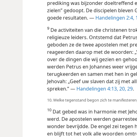
prediking was bijzonder doeltreffend
zielen” gedoopt. De discipelen bleven 
goede resultaten. —
Handelingen 2:4,
1
9
De activiteiten van die christenen tr
religieuze leiders. Ontstemd dat Petrus
geboden ze de twee apostelen met pre
reageerden daarop met de woorden: „
over de dingen die wij gezien en geho
werden Petrus en Johannes weer vrijg
terugkeerden en samen met hen in ge
Jehovah: „Geef uw slaven dat zij met a
spreken.” —
Handelingen 4:13,
20,
29
.
10. Welke tegenstand begon zich te manifesteren
10
Dat gebed was in harmonie met Jehovah
werd. De apostelen werden gearrestee
wonder bevrijdde. De engel zei tegen h
en blijft tot het volk alle woorden omtr