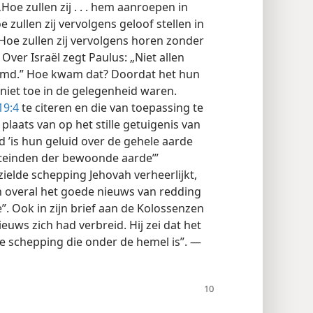
Hoe zullen zij . . . hem aanroepen in
 zullen zij vervolgens geloof stellen in
Hoe zullen zij vervolgens horen zonder
) Over Israël zegt Paulus: „Niet allen
amd.” Hoe kwam dat? Doordat het hun
 niet toe in de gelegenheid waren.
19:4
te citeren en die van toepassing te
 plaats van op het stille getuigenis van
id ’is hun geluid over de gehele aarde
iteinden der bewoonde aarde’”
ezielde schepping Jehovah verheerlijkt,
n overal het goede nieuws van redding
. Ook in zijn brief aan de Kolossenzen
uws zich had verbreid. Hij zei dat het
e schepping die onder de hemel is”. —