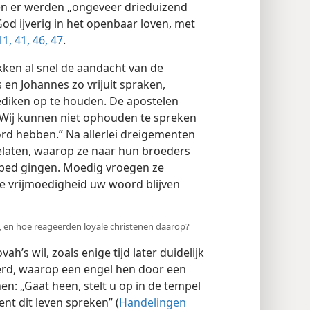
 en er werden „ongeveer drieduizend
God ijverig in het openbaar loven, met
1,
41,
46, 47
.
okken al snel de aandacht van de
 en Johannes zo vrijuit spraken,
diken op te houden. De apostelen
Wij kunnen niet ophouden te spreken
ord hebben.” Na allerlei dreigementen
elaten, waarop ze naar hun broeders
bed gingen. Moedig vroegen ze
lle vrijmoedigheid uw woord blijven
, en hoe reageerden loyale christenen daarop?
’s wil, zoals enige tijd later duidelijk
rd, waarop een engel hen door een
en: „Gaat heen, stelt u op in de tempel
ent dit leven spreken” (
Handelingen