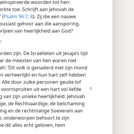
 geïnspireerde woorden tot hen:
erkte toe. Schrijft aan Jehovah de
 (
Psalm 96:7, 8
). Zij die een nauwe
usiast gehoor aan die aansporing.
hrijven van heerlijkheid aan God?
?
n zijn. De Israëlieten uit Jesaja’s tijd
aar de meesten van hen waren niet
ah: ’Dit volk is genaderd met zijn mond
n verheerlijkt en hun hart zelf hebben
). Alle door zulke personen geuite lof
f voortspruiten uit een hart vol liefde
 van zijn unieke heerlijkheid. Jehovah
tige, de Rechtvaardige, de belichaming
dding en de rechtmatige Soeverein aan
de, onderworpen behoort te zijn
 we dit alles echt geloven, hem