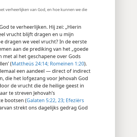
 het verheerlijken van God, en hoe kunnen we die
od te verheerlijken. Hij zei: „Hierin
eel vrucht blijft dragen en u mijn
oe dragen we veel vrucht? In de eerste
nemen aan de prediking van het „goede
en met al het geschapene over Gods
len’ (
Mattheüs 24:14;
Romeinen 1:20
).
emaal een aandeel — direct of indirect
n, die het lofgezang voor Jehovah God
oor de vrucht die de heilige geest in
aar te streven Jehovah’s
e bootsen (
Galaten 5:22, 23;
Efeziërs
daarvan strekt ons dagelijks gedrag God