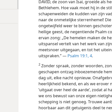
DAVID, de zoon van Isaï, groeide als h
Bethlehem. Hoe vaak moet hij in de stil
schapenweiden de kudden van zijn v
naar de onmetelijke sterrenhemel! Die
ongetwijfeld weer te binnen geschoten 
heilige geest, de negentiende Psalm
ervan zong: „De hemelen maken de hee
uitspansel vertelt van het werk van zi
meetsnoer uitgegaan, en tot het uitei
uitspraken.” —
Psalm 19:1,
4
.
2
Zonder spraak, zonder woorden, zon
geschapen ontzag inboezemende hemele
dag uit, elke nacht opnieuw. Onafgeb
heerlijkheid bekend, en als we erover n
’uitgaat over heel de aarde’, zodat al
we ons bewust van onze eigen nietighei
schepping is niet genoeg. Trouwe aan
hoorbaar aan dit getuigenis deel te 