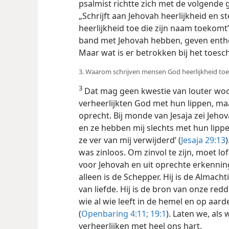
psalmist richtte zich met de volgende
„Schrijft aan Jehovah heerlijkheid en st
heerlijkheid toe die zijn naam toekomt”
band met Jehovah hebben, geven entho
Maar wat is er betrokken bij het toesc
3. Waarom schrijven mensen God heerlijkheid toe
3
Dat mag geen kwestie van louter woorde
verheerlijkten God met hun lippen, m
oprecht. Bij monde van Jesaja zei Jehov
en ze hebben mij slechts met hun lippe
ze ver van mij verwijderd’ (
Jesaja 29:13
was zinloos. Om zinvol te zijn, moet
lo
voor Jehovah en uit oprechte erkenning
alleen is de Schepper. Hij is de Almach
van liefde. Hij is de bron van onze re
wie al wie leeft in de hemel en op aar
(
Openbaring 4:11;
19:1
). Laten we, als
verheerlijken met heel ons hart.