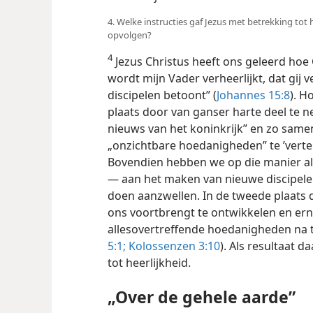
4. Welke instructies gaf Jezus met betrekking tot
opvolgen?
4
Jezus Christus heeft ons geleerd hoe G
wordt mijn Vader verheerlijkt, dat gij v
discipelen betoont” (
Johannes 15:8
). H
plaats door van ganser harte deel te 
nieuws van het koninkrijk” en zo sam
„onzichtbare hoedanigheden” te ’vertel
Bovendien hebben we op die manier all
— aan het maken van nieuwe discipele
doen aanzwellen. In de tweede plaats d
ons voortbrengt te ontwikkelen en ern
allesovertreffende hoedanigheden na t
5:1;
Kolossenzen 3:10
). Als resultaat 
tot heerlijkheid.
„Over de gehele aarde”