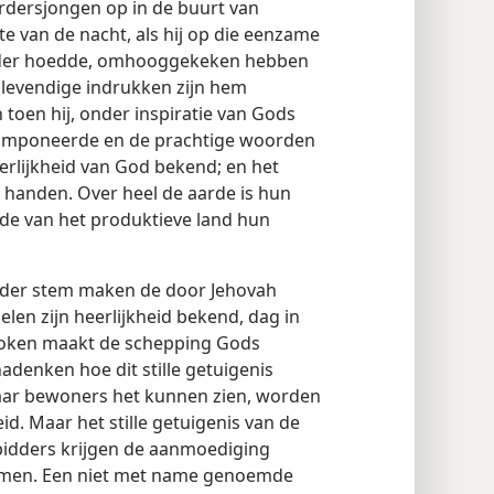
erdersjongen op in de buurt van
te van de nacht, als hij op die eenzame
ader hoedde, omhooggekeken hebben
 levendige indrukken zijn hem
toen hij, onder inspiratie van Gods
 componeerde en de prachtige woorden
rlijkheid van God bekend; en het
jn handen. Over heel de aarde is hun
nde van het produktieve land hun
der stem maken de door Jehovah
n zijn heerlijkheid bekend, dag in
roken maakt de schepping Gods
adenken hoe dit stille getuigenis
 haar bewoners het kunnen zien, worden
d. Maar het stille getuigenis van de
bidders krijgen de aanmoediging
nemen. Een niet met name genoemde