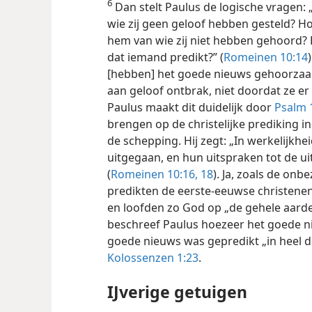
6
Dan stelt Paulus de logische vragen: „
wie zij geen geloof hebben gesteld? Hoe
hem van wie zij niet hebben gehoord? 
dat iemand predikt?” (
Romeinen 10:14
[hebben] het goede nieuws gehoorza
aan geloof ontbrak, niet doordat ze er
Paulus maakt dit duidelijk door
Psalm 
brengen op de christelijke prediking in
de schepping. Hij zegt: „In werkelijkhe
uitgegaan, en hun uitspraken tot de u
(
Romeinen 10:16,
18
). Ja, zoals de onb
predikten de eerste-eeuwse christene
en loofden zo God op „de gehele aarde”
beschreef Paulus hoezeer het goede nie
goede nieuws was gepredikt „in heel d
Kolossenzen 1:23
.
IJverige getuigen