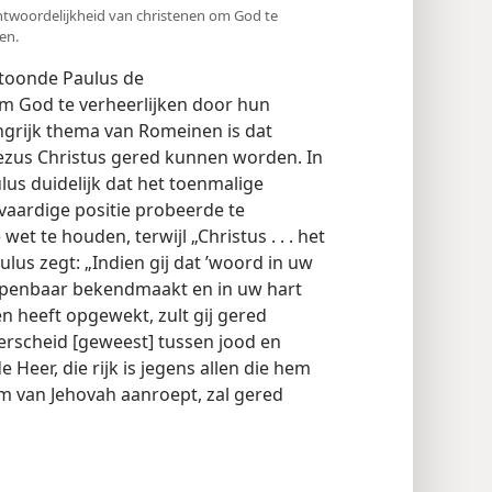
antwoordelijkheid van christenen om God te
en.
mtoonde Paulus de
m God te verheerlijken door hun
ngrijk thema van Romeinen is dat
Jezus Christus gered kunnen worden. In
lus duidelijk dat het toenmalige
tvaardige positie probeerde te
t te houden, terwijl „Christus . . . het
lus zegt: „Indien gij dat ’woord in uw
t openbaar bekendmaakt en in uw hart
n heeft opgewekt, zult gij gered
derscheid [geweest] tussen jood en
e Heer, die rijk is jegens allen die hem
m van Jehovah aanroept, zal gered