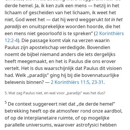
derde hemel. Ja, ik ken zulk een mens — hetzij in het
lichaam of gescheiden van het lichaam, ik weet het
niet, God weet het — dat hij werd weggerukt
tot in het
paradijs
en onuitsprekelijke woorden hoorde, die het
een mens niet geoorloofd is te spreken” (
2 Korinthiërs
12:2-4
). Die passage komt vlak na verzen waarin
Paulus zijn apostelschap verdedigde. Bovendien
noemt de bijbel niemand anders die iets dergelijks
heeft meegemaakt, en het is Paulus die ons erover
vertelt. Het is dus waarschijnlijk dat Paulus dit visioen
had. Welk „paradijs” ging hij bij die bovennatuurlijke
belevenis binnen? —
2 Korinthiërs 11:5,
23-31
.
5. Wat zag Paulus niet, en wat voor „paradijs” was het dus?
5
De context suggereert niet dat „de derde hemel”
betrekking heeft op de atmosfeer rond onze aardbol,
of op de interplanetaire ruimte, of op mogelijke
parallelle universums, waarover astrofysici hebben