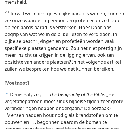
mensheid.
20
Terwijl we in ons geestelijke paradijs wonen, kunnen
we onze waardering ervoor vergroten en onze hoop
op een aards paradijs versterken. Hoe? Door ons
begrip van wat we in de bijbel lezen te verdiepen. In
bijbelse beschrijvingen en profetieën worden vaak
specifieke plaatsen genoemd. Zou het niet prettig zijn
meer inzicht te krijgen in de ligging ervan, ook ten
opzichte van andere plaatsen? In het volgende artikel
zullen we bespreken hoe we dat kunnen bereiken.
[Voetnoot]
Denis Baly zegt in
The Geography of the Bible:
„Het
a
vegetatiepatroon moet sinds bijbelse tijden zeer grote
veranderingen hebben ondergaan.” De oorzaak?
„Mensen hadden hout nodig als brandstof en om te
bouwen en . . . begonnen daarom de bomen te
kappen, waardoor het land bloot kwam te staan aan