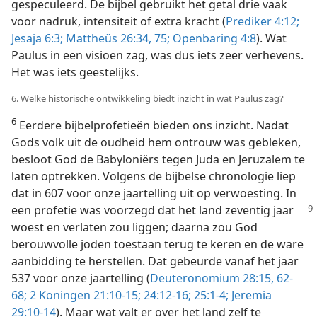
gespeculeerd. De bijbel gebruikt het getal drie vaak
voor nadruk, intensiteit of extra kracht (
Prediker 4:12;
Jesaja 6:3;
Mattheüs 26:34,
75;
Openbaring 4:8
). Wat
Paulus in een visioen zag, was dus iets zeer verhevens.
Het was iets geestelijks.
6. Welke historische ontwikkeling biedt inzicht in wat Paulus zag?
6
Eerdere bijbelprofetieën bieden ons inzicht. Nadat
Gods volk uit de oudheid hem ontrouw was gebleken,
besloot God de Babyloniërs tegen Juda en Jeruzalem te
laten optrekken. Volgens de bijbelse chronologie liep
dat in 607 voor onze jaartelling uit op verwoesting. In
een
profetie was voorzegd dat het land zeventig jaar
woest en verlaten zou liggen; daarna zou God
berouwvolle joden toestaan terug te keren en de ware
aanbidding te herstellen. Dat gebeurde vanaf het jaar
537 voor onze jaartelling (
Deuteronomium 28:15,
62-
68;
2 Koningen 21:10-15;
24:12-16;
25:1-4;
Jeremia
29:10-14
). Maar wat valt er over het land zelf te