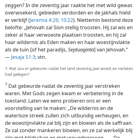
zeggen? In die zeventig jaar raakte het met wild gewas
overwoekerd, gebieden verdorden en de jakhals hield
er verblijf (
Jeremia 4:26;
10:22
). Niettemin bestond deze
belofte: „Jehovah zal Sion stellig troosten. Hij zal wis en
zeker al haar verwoeste plaatsen troosten, en hij zal
haar wildernis als Eden maken en haar woestijnvlakte
als de tuin [of het paradijs,
Septuaginta
] van Jehovah.”
—
Jesaja 51:3
; vtn.
7. Wat zou er gebeuren nadat het land zeventig jaar woest en verlaten
had gelegen?
7
Dat gebeurde nadat de zeventig jaar verstreken
waren. Met Gods zegen kwam er verbetering in de
toestand. Laten we eens proberen ons er een
voorstelling van te maken: „De wildernis en de
waterloze streek zullen zich uitbundig verheugen, en
de woestijnvlakte zal blij zijn en bloeien als de saffraan.
Ze zal zonder mankeren bloeien, en ze zal werkelijk blij
zijn met blijdschap en met vreugdegeroep. . . . De