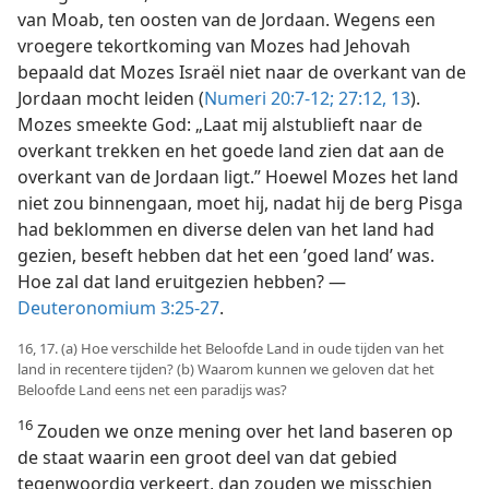
van Moab, ten oosten van de Jordaan. Wegens een
vroegere tekortkoming van Mozes had Jehovah
bepaald dat Mozes Israël niet naar de overkant van de
Jordaan mocht leiden (
Numeri 20:7-12;
27:12, 13
).
Mozes smeekte God: „Laat mij alstublieft naar de
overkant trekken en het goede land zien dat aan de
overkant van de Jordaan ligt.” Hoewel Mozes het land
niet zou binnengaan, moet hij, nadat hij de berg Pisga
had beklommen en diverse delen van het land had
gezien, beseft hebben dat het een ’goed land’ was.
Hoe zal dat land eruitgezien hebben? —
Deuteronomium 3:25-27
.
16, 17. (a) Hoe verschilde het Beloofde Land in oude tijden van het
land in recentere tijden? (b) Waarom kunnen we geloven dat het
Beloofde Land eens net een paradijs was?
16
Zouden we onze mening over het land baseren op
de staat waarin een groot deel van dat gebied
tegenwoordig verkeert, dan zouden we misschien