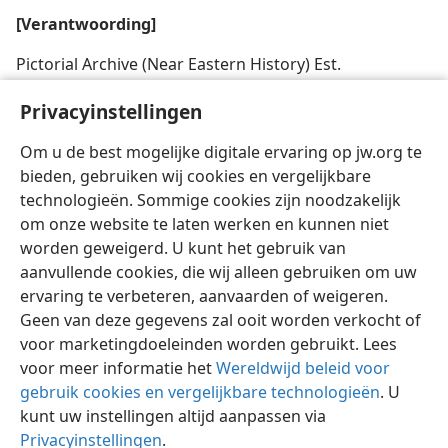
[Verantwoording]
Pictorial Archive (Near Eastern History) Est.
[Illustratie op blz. 12]
Privacyinstellingen
Mozes besefte dat het een ’goed land’ was
Om u de best mogelijke digitale ervaring op jw.org te
bieden, gebruiken wij cookies en vergelijkbare
technologieën. Sommige cookies zijn noodzakelijk
om onze website te laten werken en kunnen niet
worden geweigerd. U kunt het gebruik van
aanvullende cookies, die wij alleen gebruiken om uw
ervaring te verbeteren, aanvaarden of weigeren.
Geen van deze gegevens zal ooit worden verkocht of
voor marketingdoeleinden worden gebruikt. Lees
voor meer informatie het
Wereldwijd beleid voor
gebruik cookies en vergelijkbare technologieën
. U
kunt uw instellingen altijd aanpassen via
Privacyinstellingen
.