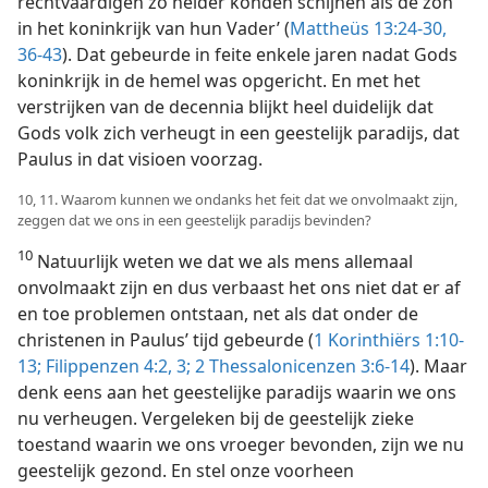
rechtvaardigen zo helder konden schijnen als de zon
in het koninkrijk van hun Vader’ (
Mattheüs 13:24-30,
36-43
). Dat gebeurde in feite enkele jaren nadat Gods
koninkrijk in de hemel was opgericht. En met het
verstrijken van de decennia blijkt heel duidelijk dat
Gods volk zich verheugt in een geestelijk paradijs, dat
Paulus in dat visioen voorzag.
10, 11. Waarom kunnen we ondanks het feit dat we onvolmaakt zijn,
zeggen dat we ons in een geestelijk paradijs bevinden?
10
Natuurlijk weten we dat we als mens allemaal
onvolmaakt zijn en dus verbaast het ons niet dat er af
en toe problemen ontstaan, net als dat onder de
christenen in Paulus’ tijd gebeurde (
1 Korinthiërs 1:10-
13;
Filippenzen 4:2, 3;
2 Thessalonicenzen 3:6-14
). Maar
denk eens aan het geestelijke paradijs waarin we ons
nu verheugen. Vergeleken bij de geestelijk zieke
toestand waarin we ons vroeger bevonden, zijn we nu
geestelijk gezond. En stel onze voorheen