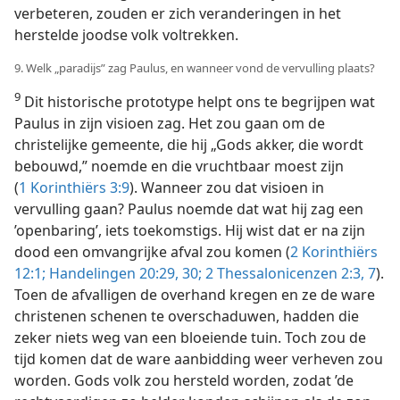
verbeteren, zouden er zich veranderingen in het
herstelde joodse volk voltrekken.
9. Welk „paradijs” zag Paulus, en wanneer vond de vervulling plaats?
9
Dit historische prototype helpt ons te begrijpen wat
Paulus in zijn visioen zag. Het zou gaan om de
christelijke gemeente, die hij „Gods akker, die wordt
bebouwd,” noemde en die vruchtbaar moest zijn
(
1 Korinthiërs 3:9
). Wanneer zou dat visioen in
vervulling gaan? Paulus noemde dat wat hij zag een
’openbaring’, iets toekomstigs. Hij wist dat er na zijn
dood een omvangrijke afval zou komen (
2 Korinthiërs
12:1;
Handelingen 20:29, 30;
2 Thessalonicenzen 2:3,
7
).
Toen de afvalligen de overhand kregen en ze de ware
christenen schenen te overschaduwen, hadden die
zeker niets weg van een bloeiende tuin. Toch zou de
tijd komen dat de ware aanbidding weer verheven zou
worden. Gods volk zou hersteld worden, zodat ’de