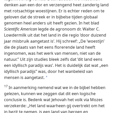
denken aan een dor en verzengend heet zanderig land
met rotsachtige woestijnen. Er is echter reden om te
geloven dat de streek er in bijbelse tijden globaal
genomen heel anders uit heeft gezien. In het blad
Scientific American
legde de agronoom dr. Walter C.
Lowdermilk uit dat het land in die regio ’door duizend
jaar misbruik aangetast is’. Hij schreef: „De ’woestijn’
die de plaats van het eens florerende land heeft
ingenomen, was het werk van mensen, niet van de
natuur.” Uit zijn studies bleek zelfs dat ’dit land eens
een idyllisch paradijs was’. Het is duidelijk dat wat „een
idyllisch paradijs” was, door het wanbeleid van
mensen is aangetast.
a
17
In aanmerking nemend wat we in de bijbel hebben
gelezen, kunnen we zeggen dat dit een logische
conclusie is. Bedenk wat Jehovah het volk via Mozes
verzekerde: „Het land waarheen gij overtrekt om het
in bezit te nemen, is een land van bergen en