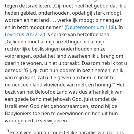
tegen de Israëlieten: „Gij moet heel het gebod dat ik u
heden gebied, onderhouden, opdat gij sterk moogt
worden en het land . . . werkelijk moogt binnengaan
en in bezit moogt nemen” (
Deuteronomium 11:8
). In
Leviticus 20:22,
24
is sprake van hetzelfde land:
„Gijlieden moet al mijn inzettingen en al mijn
rechterlijke beslissingen onderhouden en ze
volbrengen, opdat het land waarheen ik u breng om
daarin te wonen, u niet uitbraakt. Daarom heb ik tot u
gezegd: ’Gij, gij zult hun bodem in bezit nemen, en ik,
van mijn kant, zal u die geven om hem in bezit te
nemen, een land vloeiende van melk en honing.’” Het
bezit van het Beloofde Land was dus afhankelijk van
een goede band met Jehovah God. Juist omdat de
Israëlieten God niet gehoorzaamden, stond hij de
Babyloniërs toe hen te overwinnen en hen uit hun
woongebied te verwijderen.
13
Er zal veel aan ons geestelijke paradijs zijn dat ons