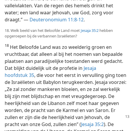
valleivlakten. Van de regen des hemels drinkt het
water; een land waar Jehovah, uw God, zorg voor
draagt.” —
Deuteronomium 11:8-12
.
18. Welk beeld van het Beloofde Land moet
Jesaja 35:2
hebben
opgeroepen bij de verbannen Israëlieten?
18
Het Beloofde Land was zo weelderig groen en
vruchtbaar, dat alleen al bij het noemen van bepaalde
plaatsen aan paradijselijke toestanden werd gedacht.
Dat blijkt duidelijk uit de profetie in
Jesaja
hoofdstuk 35
, die voor het eerst in vervulling ging toen
de Israëlieten uit Babylon terugkeerden. Jesaja voorzei:
„Ze zal zonder mankeren bloeien, en ze zal werkelijk
blij zijn met blijdschap en met vreugdegeroep. De
heerlijkheid van de Libanon zelf moet haar gegeven
worden, de pracht van de Karmel en van Saron. Er
zullen er zijn die de
heerlijkheid van Jehovah, de
pracht van onze God, zullen zien” (
Jesaja 35:2
). De