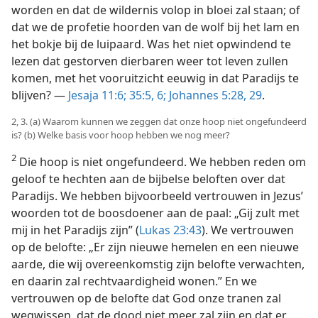
worden en dat de wildernis volop in bloei zal staan; of
dat we de profetie hoorden van de wolf bij het lam en
het bokje bij de luipaard. Was het niet opwindend te
lezen dat gestorven dierbaren weer tot leven zullen
komen, met het vooruitzicht eeuwig in dat Paradijs te
blijven? —
Jesaja 11:6;
35:5, 6;
Johannes 5:28, 29
.
2, 3. (a) Waarom kunnen we zeggen dat onze hoop niet ongefundeerd
is? (b) Welke basis voor hoop hebben we nog meer?
2
Die hoop is niet ongefundeerd. We hebben reden om
geloof te hechten aan de bijbelse beloften over dat
Paradijs. We hebben bijvoorbeeld vertrouwen in Jezus’
woorden tot de boosdoener aan de paal: „Gij zult met
mij in het Paradijs zijn” (
Lukas 23:43
). We vertrouwen
op de belofte: „Er zijn nieuwe hemelen en een nieuwe
aarde, die wij overeenkomstig zijn belofte verwachten,
en daarin zal rechtvaardigheid wonen.” En we
vertrouwen op de belofte dat God onze tranen zal
wegwissen, dat de dood niet meer zal zijn en dat er