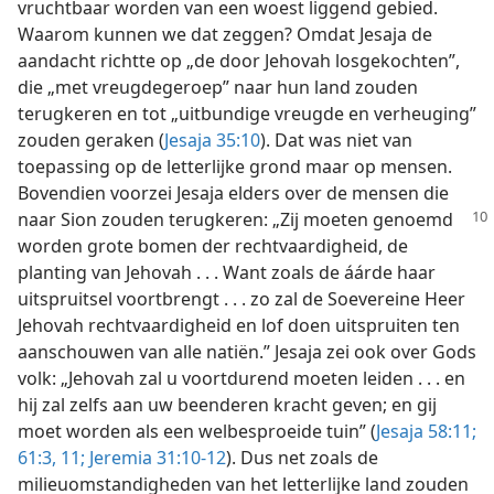
vruchtbaar worden van een woest liggend gebied.
Waarom kunnen we dat zeggen? Omdat Jesaja de
aandacht richtte op „de door Jehovah losgekochten”,
die „met vreugdegeroep” naar hun land zouden
terugkeren en tot „uitbundige vreugde en verheuging”
zouden geraken (
Jesaja 35:10
). Dat was niet van
toepassing op de letterlijke grond maar op mensen.
Bovendien voorzei Jesaja elders over de mensen die
naar Sion zouden
terugkeren: „Zij moeten genoemd
worden grote bomen der rechtvaardigheid, de
planting van Jehovah . . . Want zoals de áárde haar
uitspruitsel voortbrengt . . . zo zal de Soevereine Heer
Jehovah rechtvaardigheid en lof doen uitspruiten ten
aanschouwen van alle natiën.” Jesaja zei ook over Gods
volk: „Jehovah zal u voortdurend moeten leiden . . . en
hij zal zelfs aan uw beenderen kracht geven; en gij
moet worden als een welbesproeide tuin” (
Jesaja 58:11;
61:3,
11;
Jeremia 31:10-12
). Dus net zoals de
milieuomstandigheden van het letterlijke land zouden