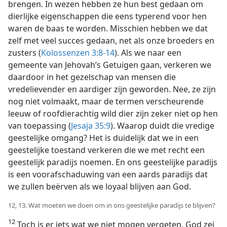
brengen. In wezen hebben ze hun best gedaan om
dierlijke eigenschappen die eens typerend voor hen
waren de baas te worden. Misschien hebben we dat
zelf met veel succes gedaan, net als onze broeders en
zusters (
Kolossenzen 3:8-14
). Als we naar een
gemeente van Jehovah’s Getuigen gaan, verkeren we
daardoor in het gezelschap van mensen die
vredelievender en aardiger zijn geworden. Nee, ze zijn
nog niet volmaakt, maar de termen verscheurende
leeuw of roofdierachtig wild dier zijn zeker niet op hen
van toepassing (
Jesaja 35:9
). Waarop duidt die vredige
geestelijke omgang? Het is duidelijk dat we in een
geestelijke toestand verkeren die we met recht een
geestelijk paradijs noemen. En ons geestelijke paradijs
is een voorafschaduwing van een aards paradijs dat
we zullen beërven als we loyaal blijven aan God.
12, 13. Wat moeten we doen om in ons geestelijke paradijs te blijven?
12
Toch is er iets wat we niet mogen vergeten. God zei