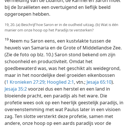
vermelding van de Libanon, de Karmel en Saron moet
bij de Israëlieten een overtuigend en lieflijk beeld
opgeroepen hebben.
19, 20. (a) Beschrijf hoe Saron er in de oudheid uitzag. (b) Wat is één
manier om onze hoop op het Paradijs te versterken?
19
Neem nu Saron eens, een kustvlakte tussen de
heuvels van Samaria en de Grote of Middellandse Zee.
(Zie de foto op blz. 10.) Saron stond bekend om zijn
schoonheid en productiviteit. Omdat het
goedbewaterd was, was het geschikt als weidegrond,
maar in het noordelijke deel groeiden eikenbossen
(
1 Kronieken 27:29;
Hooglied 2:1
, vtn.;
Jesaja 65:10
).
Jesaja 35:2
voorzei dus een herstel en een land in
bloeiende pracht, een paradijs als het ware. Die
profetie wees ook op een heerlijk geestelijk paradijs, in
overeenstemming met wat Paulus later in een visioen
zag. Ten slotte versterkt deze profetie, samen met
andere, onze hoop op een aards paradijs voor de