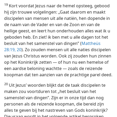
19
Kort voordat Jezus naar de hemel opsteeg, gebood
hij zijn trouwe volgelingen: „Gaat daarom en maakt
discipelen van mensen uit alle natiën, hen dopende in
de naam van de Vader en van de Zoon en van de
heilige geest, en leert hun onderhouden alles wat ik u
geboden heb. En ziet! ik ben met u alle dagen tot het
besluit van het samenstel van dingen” (
Mattheüs
28:19, 20
). Zo zouden mensen uit alle naties discipelen
van Jezus Christus worden. Ook zij zouden hun zinnen
op het Koninkrijk zetten — of hun nu een hemelse of
een aardse beloning wachtte — zoals de reizende
koopman dat ten aanzien van de prachtige parel deed.
20
Uit Jezus’ woorden blijkt dat de taak discipelen te
maken zou voortduren tot „het besluit van het
samenstel van dingen”. Zijn er in onze tijd dan nog
personen als de reizende koopman, die bereid zijn
alles te geven bij het nastreven van Gods koninkrijk?
Die vraag wordt in het volgende artikel besproken.