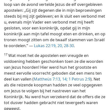
loop van de avond vertelde Jezus de elf overgebleven
apostelen: „Gij zijt degenen die in mijn beproevingen
steeds bij mij zijt gebleven; en ik sluit een verbond met
u, evenals mijn Vader een verbond met mij heeft
gesloten, voor een koninkrijk, opdat gij in mijn
koninkrijk aan mijn tafel moogt eten en drinken, en op
tronen moogt zitten om de twaalf stammen van Israël
te oordelen.” —
Lukas 22:19, 20,
28-30
.
17
Wat moet het de apostelen een vreugde en
voldoening hebben geschonken toen ze die woorden
van Jezus hoorden! Hier werd hun het grootste en
meest eervolle voorrecht geboden dat een mens ten
deel kan vallen (
Mattheüs 7:13, 14;
1 Petrus 2:9
). Net
als die reizende koopman hadden ze veel opgegeven
om Jezus te volgen bij het nastreven van het
Koninkrijk. Nu werd hun verzekerd dat de offers die ze
tot dusver hadden gebracht niet tevergeefs waren
geweest.