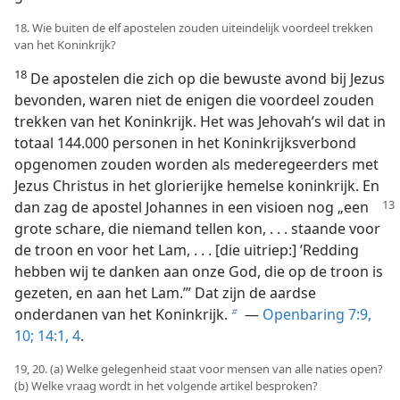
18. Wie buiten de elf apostelen zouden uiteindelijk voordeel trekken
van het Koninkrijk?
18
De apostelen die zich op die bewuste avond bij Jezus
bevonden, waren niet de enigen die voordeel zouden
trekken van het Koninkrijk. Het was Jehovah’s wil dat in
totaal 144.000 personen in het Koninkrijksverbond
opgenomen zouden worden als mederegeerders met
Jezus Christus in het glorierijke hemelse koninkrijk. En
dan zag de apostel Johannes
in een visioen nog „een
grote schare, die niemand tellen kon, . . . staande voor
de troon en voor het Lam, . . . [die uitriep:] ’Redding
hebben wij te danken aan onze God, die op de troon is
gezeten, en aan het Lam.’” Dat zijn de aardse
onderdanen van het Koninkrijk.
—
Openbaring 7:9,
b
10;
14:1,
4
.
19, 20. (a) Welke gelegenheid staat voor mensen van alle naties open?
(b) Welke vraag wordt in het volgende artikel besproken?