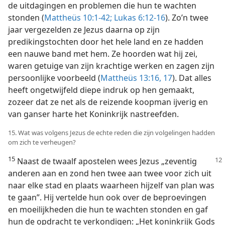
de uitdagingen en problemen die hun te wachten
stonden (
Mattheüs 10:1-42;
Lukas 6:12-16
). Zo’n twee
jaar vergezelden ze Jezus daarna op zijn
predikingstochten door het hele land en ze hadden
een nauwe band met hem. Ze hoorden wat hij zei,
waren getuige van zijn krachtige werken en zagen zijn
persoonlijke voorbeeld (
Mattheüs 13:16, 17
). Dat alles
heeft ongetwijfeld diepe indruk op hen gemaakt,
zozeer dat ze net als de reizende koopman ijverig en
van ganser harte het Koninkrijk nastreefden.
15. Wat was volgens Jezus de echte reden die zijn volgelingen hadden
om zich te verheugen?
15
Naast de twaalf apostelen wees Jezus „zeventig
anderen aan en zond hen twee aan twee voor zich uit
naar elke stad en plaats waarheen hijzelf van plan was
te gaan”. Hij vertelde hun ook over de beproevingen
en moeilijkheden die hun te wachten stonden en gaf
hun de opdracht te verkondigen: „Het koninkrijk Gods