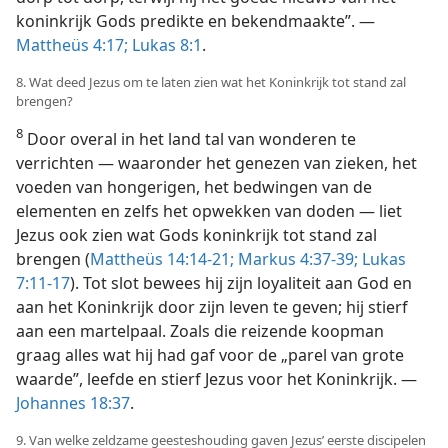
koninkrijk Gods predikte en bekendmaakte”. —
Mattheüs 4:17;
Lukas 8:1
.
8. Wat deed Jezus om te laten zien wat het Koninkrijk tot stand zal
brengen?
8
Door overal in het land tal van wonderen te
verrichten — waaronder het genezen van zieken, het
voeden van hongerigen, het bedwingen van de
elementen en zelfs het opwekken van doden — liet
Jezus ook zien wat Gods koninkrijk tot stand zal
brengen (
Mattheüs 14:14-21;
Markus 4:37-39;
Lukas
7:11-17
). Tot slot bewees hij zijn loyaliteit aan God en
aan het Koninkrijk door zijn leven te geven; hij stierf
aan een martelpaal. Zoals die reizende koopman
graag alles wat hij had gaf voor de „parel van grote
waarde”, leefde en stierf Jezus voor het Koninkrijk. —
Johannes 18:37
.
9. Van welke zeldzame geesteshouding gaven Jezus’ eerste discipelen