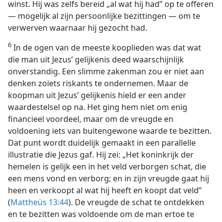
winst. Hij was zelfs bereid „al wat hij had” op te offeren
— mogelijk al zijn persoonlijke bezittingen — om te
verwerven waarnaar hij gezocht had.
6
In de ogen van de meeste kooplieden was dat wat
die man uit Jezus’ gelijkenis deed waarschijnlijk
onverstandig. Een slimme zakenman zou er niet aan
denken zoiets riskants te ondernemen. Maar de
koopman uit Jezus’ gelijkenis hield er een ander
waardestelsel op na. Het ging hem niet om enig
financieel voordeel, maar om de vreugde en
voldoening iets van buitengewone waarde te bezitten.
Dat punt wordt duidelijk gemaakt in een parallelle
illustratie die Jezus gaf. Hij zei: „Het koninkrijk der
hemelen is gelijk een in het veld verborgen schat, die
een mens vond en verborg; en in zijn vreugde gaat hij
heen en verkoopt al wat hij heeft en koopt dat veld”
(
Mattheüs 13:44
). De vreugde de schat te ontdekken
en te bezitten was voldoende om de man ertoe te