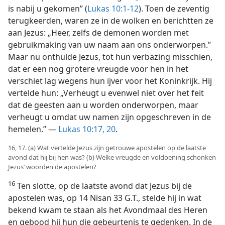
is nabij u gekomen” (
Lukas 10:1-12
). Toen de zeventig
terugkeerden, waren ze in de wolken en berichtten ze
aan Jezus: „Heer, zelfs de demonen worden met
gebruikmaking van uw naam aan ons onderworpen.”
Maar nu onthulde Jezus, tot hun verbazing misschien,
dat er een nog grotere vreugde voor hen in het
verschiet lag wegens hun ijver voor het Koninkrijk. Hij
vertelde hun: „Verheugt u evenwel niet over het feit
dat de geesten aan u worden onderworpen, maar
verheugt u omdat uw namen zijn opgeschreven in de
hemelen.” —
Lukas 10:17,
20
.
16, 17. (a) Wat vertelde Jezus zijn getrouwe apostelen op de laatste
avond dat hij bij hen was? (b) Welke vreugde en voldoening schonken
Jezus’ woorden de apostelen?
16
Ten slotte, op de laatste avond dat Jezus bij de
apostelen was, op 14 Nisan 33 G.T., stelde hij in wat
bekend kwam te staan als het Avondmaal des Heren
en gebood hij hun die gebeurtenis te gedenken. In de