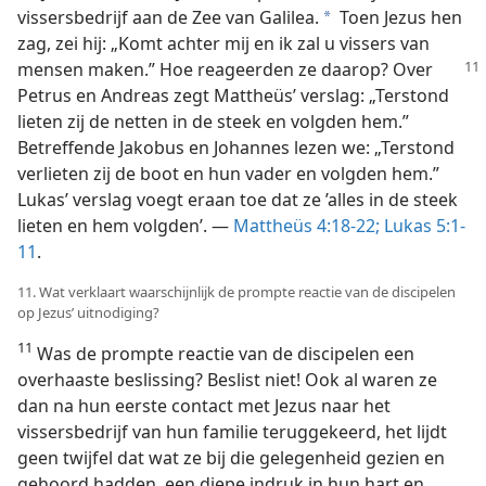
vissersbedrijf aan de Zee van Galilea.
Toen Jezus hen
a
zag, zei hij: „Komt achter mij en ik zal u vissers van
mensen maken.”
Hoe reageerden ze daarop? Over
Petrus en Andreas zegt Mattheüs’ verslag: „Terstond
lieten zij de netten in de steek en volgden hem.”
Betreffende Jakobus en Johannes lezen we: „Terstond
verlieten zij de boot en hun vader en volgden hem.”
Lukas’ verslag voegt eraan toe dat ze ’alles in de steek
lieten en hem volgden’. —
Mattheüs 4:18-22;
Lukas 5:1-
11
.
11. Wat verklaart waarschijnlijk de prompte reactie van de discipelen
op Jezus’ uitnodiging?
11
Was de prompte reactie van de discipelen een
overhaaste beslissing? Beslist niet! Ook al waren ze
dan na hun eerste contact met Jezus naar het
vissersbedrijf van hun familie teruggekeerd, het lijdt
geen twijfel dat wat ze bij die gelegenheid gezien en
gehoord hadden, een diepe indruk in hun hart en