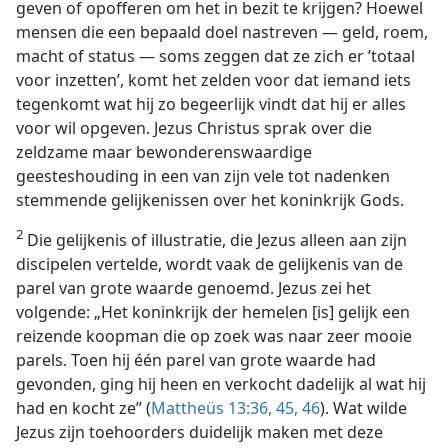
geven of opofferen om het in bezit te krijgen? Hoewel
mensen die een bepaald doel nastreven — geld, roem,
macht of status — soms zeggen dat ze zich er ’totaal
voor inzetten’, komt het zelden voor dat iemand iets
tegenkomt wat hij zo begeerlijk vindt dat hij er alles
voor wil opgeven. Jezus Christus sprak over die
zeldzame maar bewonderenswaardige
geesteshouding in een van zijn vele tot nadenken
stemmende gelijkenissen over het koninkrijk Gods.
2
Die gelijkenis of illustratie, die Jezus alleen aan zijn
discipelen vertelde, wordt vaak de gelijkenis van de
parel van grote waarde genoemd. Jezus zei het
volgende: „Het koninkrijk der hemelen [is] gelijk een
reizende koopman die op zoek was naar zeer mooie
parels. Toen hij één parel van grote waarde had
gevonden, ging hij heen en verkocht dadelijk al wat hij
had en kocht ze” (
Mattheüs 13:36,
45, 46
). Wat wilde
Jezus zijn toehoorders duidelijk maken met deze