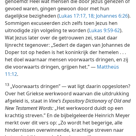
genoemd! Heel wat mensen die door Jezus genezen of
gevoed waren, gingen gewoon door met hun
dagelijkse bezigheden (
Lukas 17:17, 18;
Johannes 6:26
).
Sommigen excuseerden zich zelfs toen Jezus hen
uitnodigde zijn volgeling te worden (
Lukas 9:59-62
).
Wat Jezus later over de getrouwen zei, staat daar
lijnrecht tegenover: „Sedert de dagen van Johannes de
Doper tot op heden is het koninkrijk der hemelen . . .
het doel waarnaar mensen voorwaarts dringen, en zij
die voorwaarts dringen, grijpen het.” —
Mattheüs
11:12
.
13
„Voorwaarts dringen” — wat ligt daarin opgesloten?
Over het Griekse werkwoord waarvan die uitdrukking
afgeleid is, staat in
Vine’s Expository Dictionary of Old and
New Testament Words:
„Het werkwoord duidt op een
krachtig streven.” En de bijbelgeleerde Heinrich Meyer
merkt over dit vers op: „Zo wordt het begerige, alle
hindernissen overwinnende, krachtige streven naar