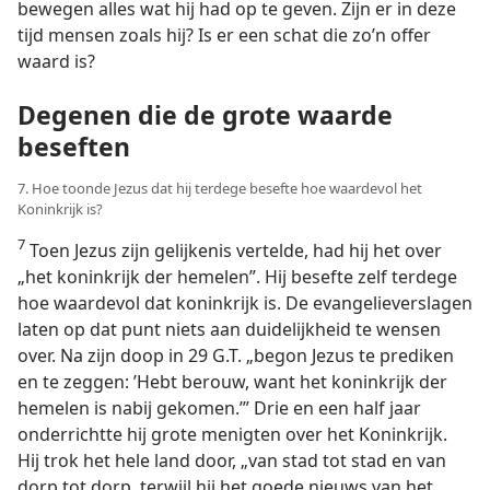
bewegen alles wat hij had op te geven. Zijn er in deze
tijd mensen zoals hij? Is er een schat die zo’n offer
waard is?
Degenen die de grote waarde
beseften
7. Hoe toonde Jezus dat hij terdege besefte hoe waardevol het
Koninkrijk is?
7
Toen Jezus zijn gelijkenis vertelde, had hij het over
„het koninkrijk der hemelen”. Hij besefte zelf terdege
hoe waardevol dat koninkrijk is. De evangelieverslagen
laten op dat punt niets aan duidelijkheid te wensen
over. Na zijn doop in 29 G.T. „begon Jezus te prediken
en te zeggen: ’Hebt berouw, want het koninkrijk der
hemelen is nabij gekomen.’” Drie en een half jaar
onderrichtte hij grote menigten over het Koninkrijk.
Hij trok het hele land door, „van stad tot stad en van
dorp tot dorp, terwijl hij het goede nieuws van het