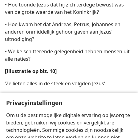
• Hoe toonde Jezus dat hij zich terdege bewust was
van de grote waarde van het Koninkrijk?
• Hoe kwam het dat Andreas, Petrus, Johannes en
anderen onmiddellijk gehoor gaven aan Jezus’
uitnodiging?
• Welke schitterende gelegenheid hebben mensen uit
alle naties?
[Illustratie op blz. 10]
’Ze lieten alles in de steek en volgden Jezus’
[Illustratie op blz. 12]
Privacyinstellingen
Voordat Jezus naar de hemel opsteeg, gebood hij zijn
Om u de best mogelijke digitale ervaring op jw.org te
volgelingen discipelen te maken
bieden, gebruiken wij cookies en vergelijkbare
technologieën. Sommige cookies zijn noodzakelijk
om onze website te laten werken en kunnen niet