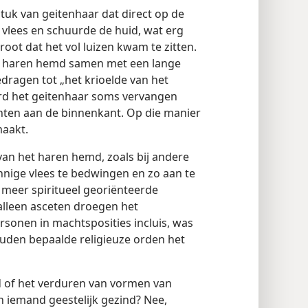
uk van geitenhaar dat direct op de
 vlees en schuurde de huid, wat erg
t dat het vol luizen kwam te zitten.
jn haren hemd samen met een lange
dragen tot „het krioelde van het
rd het geitenhaar soms vervangen
nten aan de binnenkant. Op die manier
maakt.
an het haren hemd, zoals bij andere
nige vlees te bedwingen en zo aan te
meer spiritueel georiënteerde
alleen asceten droegen het
rsonen in machtsposities incluis, was
uden bepaalde religieuze orden het
 of het verduren van vormen van
n iemand geestelijk gezind? Nee,