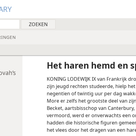
ARY
RINGEN
Het haren hemd en spi
ovah’s
KONING LODEWIJK IX van Frankrijk dro
zijn jeugd rechten studeerde, hielp 
negentien of twintig uur per dag wakke
More er zelfs het grootste deel van z
Becket, aartsbisschop van Canterbury,
vermoord, werd er onverwachts een on
hadden die historische figuren gemeen
het vlees door het dragen van een ha