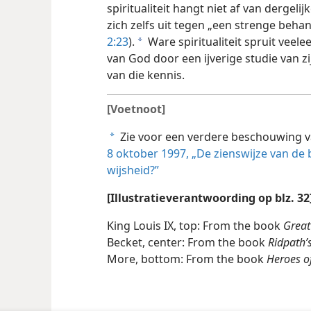
spiritualiteit hangt niet af van dergel
zich zelfs uit tegen „een strenge behan
2:23
).
Ware spiritualiteit spruit veele
a
van God door een ijverige studie van z
van die kennis.
[Voetnoot]
Zie voor een verdere beschouwing 
a
8 oktober 1997, „De zienswijze van de bi
wijsheid?”
[Illustratieverantwoording op blz. 32
King Louis IX, top: From the book
Grea
Becket, center: From the book
Ridpath’
More, bottom: From the book
Heroes o