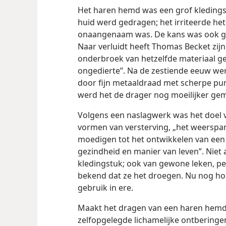
Het haren hemd was een grof kledingst
huid werd gedragen; het irriteerde het
onaangenaam was. De kans was ook groo
Naar verluidt heeft Thomas Becket zi
onderbroek van hetzelfde materiaal ge
ongedierte”. Na de zestiende eeuw we
door fijn metaaldraad met scherpe pu
werd het de drager nog moeilijker ge
Volgens een naslagwerk was het doel v
vormen van versterving, „het weerspan
moedigen tot het ontwikkelen van een 
gezindheid en manier van leven”. Niet 
kledingstuk; ook van gewone leken, pe
bekend dat ze het droegen. Nu nog ho
gebruik in ere.
Maakt het dragen van een haren hemd
zelfopgelegde lichamelijke ontberinge