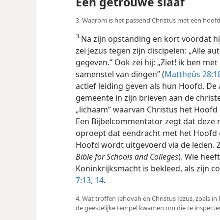
Een getrouwe slaaf
3. Waarom is het passend Christus met een hoofd
3
Na zijn opstanding en kort voordat hi
zei Jezus tegen zijn discipelen: „Alle au
gegeven.” Ook zei hij: „Ziet! ik ben met
samenstel van dingen” (
Mattheüs 28:1
actief leiding geven als hun Hoofd. De 
gemeente in zijn brieven aan de christ
„lichaam” waarvan Christus het Hoofd i
Een Bijbelcommentator zegt dat deze m
oproept dat eendracht met het Hoofd es
Hoofd wordt uitgevoerd via de leden. Z
Bible for Schools and Colleges
). Wie heef
Koninkrijksmacht is bekleed, als zijn c
7:13, 14
.
4. Wat troffen Jehovah en Christus Jezus, zoals in
de geestelijke tempel kwamen om die te inspecte