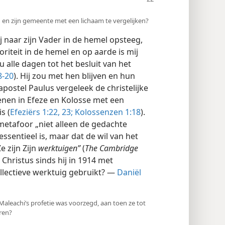
 en zijn gemeente met een lichaam te vergelijken?
j naar zijn Vader in de hemel opsteeg,
toriteit in de hemel en op aarde is mij
 u alle dagen tot het besluit van het
8-20
). Hij zou met hen blijven en hun
apostel Paulus vergeleek de christelijke
enen in Efeze en Kolosse met een
s (
Efeziërs 1:22, 23;
Kolossenzen 1:18
).
etafoor „niet alleen de gedachte
sentieel is, maar dat de wil van het
e zijn Zijn
werktuigen”
(
The Cambridge
t Christus sinds hij in 1914 met
ollectieve werktuig gebruikt? —
Daniël
 Maleachi’s profetie was voorzegd, aan toen ze tot
ren?