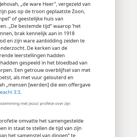
 Jehovah, „de ware Heer”, vergezeld van
ijn pas op de troon geplaatste Zoon,
pel” of geestelijke huis van
ren. „De bestemde tijd” waarop ’het
nnen, brak kennelijk aan in 1918
God en zijn ware aanbidding zeiden te
nderzocht. De kerken van de
rende leerstellingen hadden
 hadden gespeeld in het bloedbad van
rpen. Een getrouw overblijfsel van met
oetst, als met vuur gelouterd en
ah „mensen [werden] die een offergave
eachi 3:3
.
enstemming met Jezus’ profetie over zijn
profetie omvatte het samengestelde
n in staat te stellen de tijd van zijn
van het samenstel van dingen” te