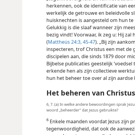
herkennen, ook de identificatie van een c
werkelijk de getrouwe en beleidvolle sl
huisknechten is aangesteld om hun te r
Gelukkig is die slaaf wanneer zijn me
bezig vindt! Voorwaar, ik zeg u: Hij zal
(
Mattheüs 24:3,
45-47
). „Bij zijn aanko
inspecteren, trof Christus een met de 
discipelen aan, die sinds 1879 door mi
Bijbelse publicaties geestelijk ’voedsel 
erkende hen als zijn collectieve werktui
hun het beheer toe over al zijn aardse 
Het beheren van Christus
6, 7. (a) In welke andere bewoordingen sprak Jezu
woord „beheerder” dat Jezus gebruikte?
6
Enkele maanden voordat Jezus zijn pro
tegenwoordigheid, dat ook de aanwezi