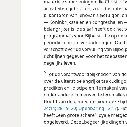
materiële voorzieningen die Christus’ v
activiteiten gebruiken, zoals het inte
bijkantoren van Jehovah’s Getuigen, e
— Koninkrijkszalen en congreshallen 
belangrijker is, de slaaf heeft ook het
programma’s voor Bijbelstudie op de 
periodieke grote vergaderingen. Op d
verschaft over de vervulling van Bijbe
richtlijnen gegeven voor het toepassen
dagelijks leven.
9
Tot de verantwoordelijkheden van de
over de uiterst belangrijke taak „dit g
prediken en „discipelen [te maken] van
onder andere in mensen te leren alles
Hoofd van de gemeente, voor deze tijd 
24:14;
28:19, 20;
Openbaring 12:17
). H
heeft „een grote schare” loyale metgeze
opgeleverd. Deze „begeerlijke dingen 