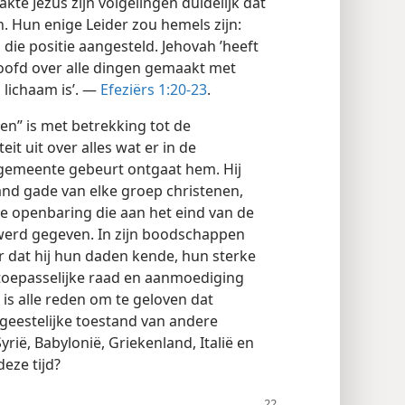
kte Jezus zijn volgelingen duidelijk dat
. Hun enige Leider zou hemels zijn:
n die positie aangesteld. Jehovah ’heeft
ofd over alle dingen gemaakt met
 lichaam is’. —
Efeziërs 1:20-23
.
en” is met betrekking tot de
eit uit over alles wat er in de
 gemeente gebeurt ontgaat hem. Hij
and gade van elke groep christenen,
 de openbaring die aan het eind van de
werd gegeven. In zijn boodschappen
r dat hij hun daden kende, hun sterke
toepasselijke raad en aanmoediging
r is alle reden om te geloven dat
geestelijke toestand van andere
yrië, Babylonië, Griekenland, Italië en
deze tijd?