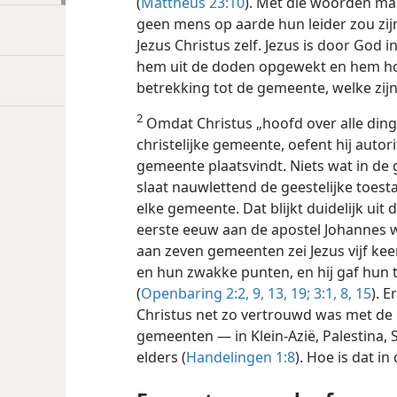
(
Mattheüs 23:10
). Met die woorden maa
geen mens op aarde hun leider zou zijn
Jezus Christus zelf. Jezus is door God i
hem uit de doden opgewekt en hem ho
betrekking tot de gemeente, welke zijn
2
Omdat Christus „hoofd over alle ding
christelijke gemeente, oefent hij autorit
gemeente plaatsvindt. Niets wat in de
slaat nauwlettend de geestelijke toest
elke gemeente. Dat blijkt duidelijk uit
eerste eeuw aan de apostel Johannes 
aan zeven gemeenten zei Jezus vijf kee
en hun zwakke punten, en hij gaf hun 
(
Openbaring 2:2,
9,
13,
19;
3:1,
8,
15
). E
Christus net zo vertrouwd was met de 
gemeenten — in Klein-Azië, Palestina, S
elders (
Handelingen 1:8
). Hoe is dat in 