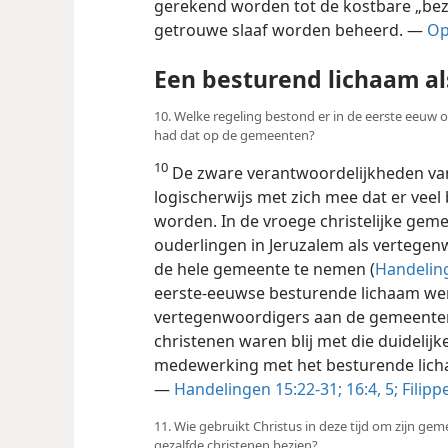
gerekend worden tot de kostbare „bezi
getrouwe slaaf worden beheerd. —
Op
Een besturend lichaam a
10. Welke regeling bestond er in de eerste eeuw 
had dat op de gemeenten?
10
De zware verantwoordelijkheden va
logischerwijs met zich mee dat er ve
worden. In de vroege christelijke gem
ouderlingen in Jeruzalem als vertegen
de hele gemeente te nemen (
Handeling
eerste-eeuwse besturende lichaam wer
vertegenwoordigers aan de gemeent
christenen waren blij met die duidelijke
medewerking met het besturende lich
—
Handelingen 15:22-31;
16:4, 5;
Filipp
11. Wie gebruikt Christus in deze tijd om zijn g
gezalfde christenen bezien?