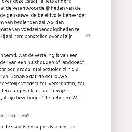
over deze „slaaf” in iets andere
at de verantwoordelijkheden van de
k de getrouwe, de beleidvolle beheerder,
aam van bedienden zal worden
n mate van voedselbenodigdheden te
ij zal hem aanstellen over al zijn
noemd, wat de vertaling is van een
rder van een huishouden of landgoed”.
ar een groep intellectuelen zijn die
laren. Behalve dat ’de getrouwe
geestelijk voedsel zou verschaffen, zou
rden aangesteld en de toewijzing
„al zijn bezittingen”, te beheren. Wat
erder aangesteld?
de slaaf is de supervisie over de