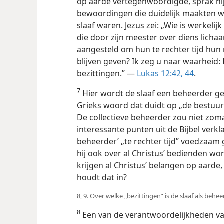
op aarde vertegenwoordigde, sprak hij 
bewoordingen die duidelijk maakten w
slaaf waren. Jezus zei: „Wie is werkelij
die door zijn meester over diens lich
aangesteld om hun te rechter tijd hu
blijven geven? Ik zeg u naar
waarheid: H
bezittingen.” —
Lukas 12:42,
44
.
7
Hier wordt de slaaf een beheerder ge
Grieks woord dat duidt op „de bestuu
De collectieve beheerder zou niet zoma
interessante punten uit de Bijbel verk
beheerder’ „te rechter tijd” voedzaam 
hij ook over al Christus’ bedienden wo
krijgen al Christus’ belangen op aarde, 
houdt dat in?
8, 9. Over welke „bezittingen” is de slaaf als behe
8
Een van de verantwoordelijkheden van 