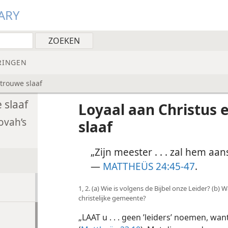
ARY
RINGEN
etrouwe slaaf
 slaaf
Loyaal aan Christus 
ovah’s
slaaf
„Zijn meester . . . zal hem aan
—
MATTHEÜS 24:45-47
.
1, 2. (a) Wie is volgens de Bijbel onze Leider? (b) W
christelijke gemeente?
„LAAT u . . . geen ’leiders’ noemen, wan