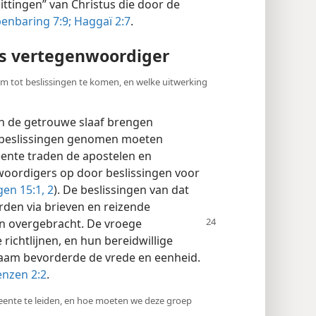
ttingen” van Christus die door de
enbaring 7:9;
Haggaï 2:7
.
ls vertegenwoordiger
om tot beslissingen te komen, en welke uitwerking
n de getrouwe slaaf brengen
el beslissingen genomen moeten
eente traden de apostelen en
woordigers op door beslissingen voor
en 15:1, 2
). De beslissingen van dat
den via brieven en reizende
en
overgebracht. De vroege
 richtlijnen, en hun bereidwillige
aam bevorderde de vrede en eenheid.
enzen 2:2
.
emeente te leiden, en hoe moeten we deze groep