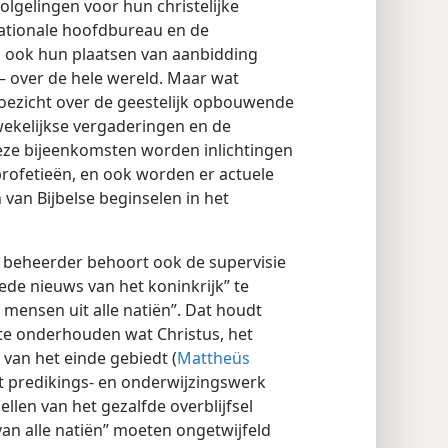
olgelingen voor hun christelijke
rnationale hoofdbureau en de
n ook hun plaatsen van aanbidding
— over de hele wereld. Maar wat
 toezicht over de geestelijk opbouwende
wekelijkse vergaderingen en de
eze bijeenkomsten worden inlichtingen
lprofetieën, en ook worden er actuele
 van Bijbelse beginselen in het
 beheerder behoort ook de supervisie
oede nieuws van het koninkrijk” te
 mensen uit alle natiën”. Dat houdt
 te onderhouden wat Christus, het
van het einde gebiedt (
Mattheüs
et predikings- en onderwijzingswerk
llen van het gezalfde overblijfsel
van alle natiën” moeten ongetwijfeld