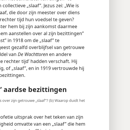
ollectieve „slaaf”. Jezus zei: „Wie is
aaf, die door zijn meester over diens
echter tijd hun voedsel te geven?
ester hem bij zijn aankomst daarmee
 hem aanstellen over al zijn bezittingen”
mst” in 1918 om de „slaaf” te
geest gezalfd overblijfsel van getrouwe
ddel van
De Wachttoren
en andere
te rechter tijd’ hadden verschaft. Hij
g, of „slaaf”, en in 1919 vertrouwde hij
bezittingen.
’ aardse bezittingen
s over zijn getrouwe „slaaf”? (b) Waarop duidt het
fetie uitsprak over het teken van zijn
gheid omvatte van een „slaaf” die hem