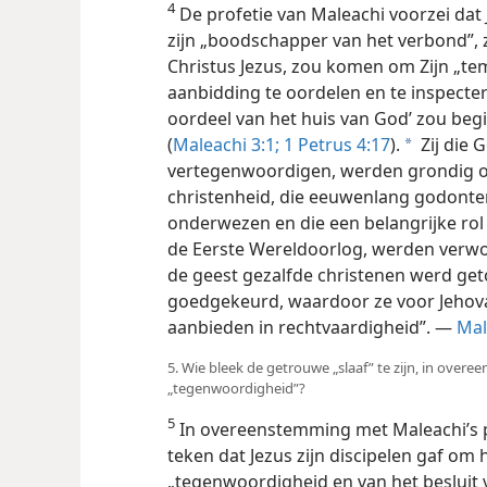
4
De profetie van Maleachi voorzei dat
zijn „boodschapper van het verbond”, z
Christus Jezus, zou komen om Zijn „tem
aanbidding te oordelen en te inspecte
oordeel van het huis van God’ zou begi
(
Maleachi 3:1;
1 Petrus 4:17
).
Zij die 
a
vertegenwoordigen, werden grondig o
christenheid, die eeuwenlang godonte
onderwezen en die een belangrijke rol
de Eerste Wereldoorlog, werden verwo
de geest gezalfde christenen werd get
goedgekeurd, waardoor ze voor Jehov
aanbieden in rechtvaardigheid”. —
Mal
5. Wie bleek de getrouwe „slaaf” te zijn, in overe
„tegenwoordigheid”?
5
In overeenstemming met Maleachi’s 
teken dat Jezus zijn discipelen gaf om he
„tegenwoordigheid en van het besluit 