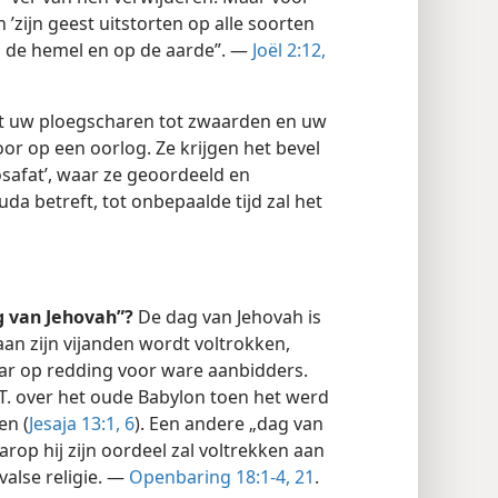
 ’zijn geest uitstorten op alle soorten
n de hemel en op de aarde”. —
Joël 2:12,
t uw ploegscharen tot zwaarden en uw
or op een oorlog. Ze krijgen het bevel
osafat’, waar ze geoordeeld en
da betreft, tot onbepaalde tijd zal het
g van Jehovah”?
De dag van Jehovah is
an zijn vijanden wordt voltrokken,
ar op redding voor ware aanbidders.
.T. over het oude Babylon toen het werd
en (
Jesaja 13:1,
6
). Een andere „dag van
rop hij zijn oordeel zal voltrekken aan
valse religie. —
Openbaring 18:1-4,
21
.