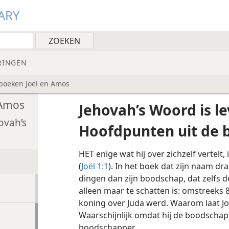
ARY
RINGEN
boeken Joël en Amos
 Amos
Jehovah’s Woord is l
ovah’s
Hoofdpunten uit de 
HET enige wat hij over zichzelf vertelt, i
(
Joël 1:1
). In het boek dat zijn naam dr
dingen dan zijn boodschap, dat zelfs de
alleen maar te schatten is: omstreeks 8
koning over Juda werd. Waarom laat Joë
Waarschijnlijk omdat hij de boodschap
boodschapper.