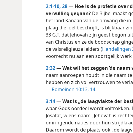
2:1-10,
28
— Hoe is de profetie over d
vervulling gegaan?
De Bijbel maakt g
het land Kanaän van de omvang die in 
plaag die Joël beschrijft, is blijkbaar z
33 G.T. dat Jehovah zijn geest begon ui
van Christus en ze de boodschap ginge
de valsreligieuze leiders (
Handelingen 2
voorrecht nu aan een soortgelijk werk
2:32
— Wat wil het zeggen ’de naam 
naam aanroepen houdt in die naam te k
hebben en zich vol vertrouwen te verl
—
Romeinen 10:13, 14
.
3:14
— Wat is „de laagvlakte der besl
waar Gods oordeel wordt voltrokken. 
Josafat, wiens naam „Jehovah is rechte
omringende naties door hun strijdkrac
Daarom wordt de plaats ook „de laagvl