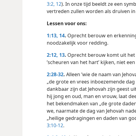
3:2,
12
). In onze tijd beeldt ze een sym
vertreden zullen worden als druiven i
Lessen voor ons:
1:13, 14
.
Oprecht berouw en erkenning 
noodzakelijk voor redding.
2:12, 13
.
Oprecht berouw komt uit het h
’scheuren van het hart’ kijken, niet een 
2:28-32
.
Alleen ’wie de naam van Jehova
„de grote en vrees inboezemende dag
dankbaar zijn dat Jehovah zijn geest ui
hij jong en oud, man en vrouw, laat d
het bekendmaken van „de grote daden 
we, naarmate de dag van Jehovah naderb
„heilige gedragingen en daden van go
3:10-12
.