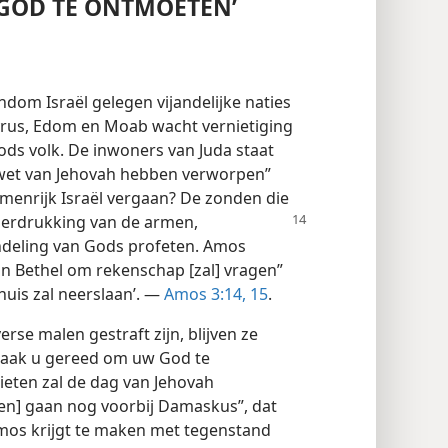
GOD TE ONTMOETEN’
om Israël gelegen vijandelijke naties
, Tyrus, Edom en Moab wacht vernietiging
s volk. De inwoners van Juda staat
e wet van Jehovah hebben verworpen”
ammenrijk Israël vergaan? De zonden die
erdrukking van de armen,
ndeling van Gods profeten. Amos
n Bethel om rekenschap [zal] vragen”
huis zal neerslaan’. —
Amos 3:14, 15
.
erse malen gestraft zijn, blijven ze
Maak u gereed om uw God te
lieten zal de dag van Jehovah
len] gaan nog voorbij Damaskus”, dat
Amos krijgt te maken met tegenstand