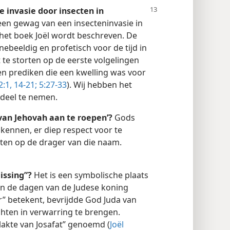
e invasie door insecten in
een gewag van een insecteninvasie in
het boek Joël wordt beschreven. De
innebeeldig en profetisch voor de tijd in
t te storten op de eerste volgelingen
n prediken die een kwelling was voor
:1,
14-21;
5:27-33
). Wij hebben het
 deel te nemen.
van Jehovah aan te roepen’?
Gods
ennen, er diep respect voor te
aten op de drager van die naam.
issing”?
Het is een symbolische plaats
In de dagen van de Judese koning
r” betekent, bevrijdde God Juda van
hten in verwarring te brengen.
akte van Josafat” genoemd (
Joël