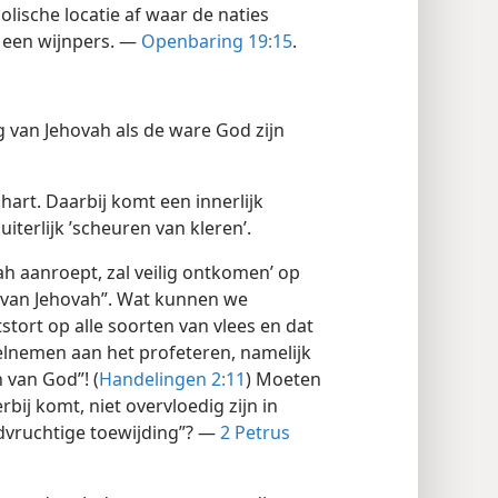
bolische locatie af waar de naties
n een wijnpers. —
Openbaring 19:15
.
van Jehovah als de ware God zijn
art. Daarbij komt een innerlijk
uiterlijk ’scheuren van kleren’.
h aanroept, zal veilig ontkomen’ op
 van Jehovah”. Wat kunnen we
tstort op alle soorten van vlees en dat
eelnemen aan het profeteren, namelijk
van God”! (
Handelingen 2:11
) Moeten
ij komt, niet overvloedig zijn in
dvruchtige toewijding”? —
2 Petrus