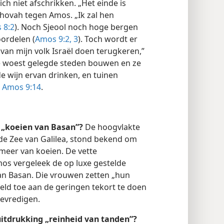
ich niet afschrikken. „Het einde is
ehovah tegen Amos. „Ik zal hen
 8:2
). Noch Sjeool noch hoge bergen
ordelen (
Amos 9:2, 3
). Toch wordt er
 van mijn volk Israël doen terugkeren,”
 de woest gelegde steden bouwen en ze
 wijn ervan drinken, en tuinen
—
Amos 9:14
.
 „koeien van Basan”?
De hoogvlakte
de Zee van Galilea, stond bekend om
meer van koeien. De vette
os vergeleek de op luxe gestelde
n Basan. Die vrouwen zetten „hun
eld toe aan de geringen tekort te doen
evredigen.
itdrukking „reinheid van tanden”?