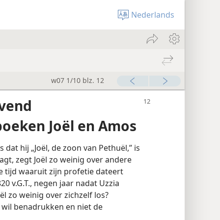
Nederlands
w07 1/10 blz. 12
evend
boeken Joël en Amos
s dat hij „Joël, de zoon van Pethuël,” is
aagt, zegt Joël zo weinig over andere
 tijd waaruit zijn profetie dateert
20 v.G.T., negen jaar nadat Uzzia
l zo weinig over zichzelf los?
 wil benadrukken en niet de