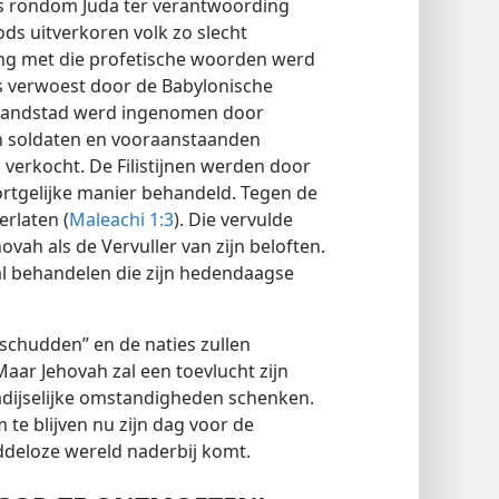
es rondom Juda ter verantwoording
s uitverkoren volk zo slecht
g met die profetische woorden werd
s verwoest door de Babylonische
eilandstad werd ingenomen door
n soldaten en vooraanstaanden
 verkocht. De Filistijnen werden door
ortgelijke manier behandeld. Tegen de
erlaten (
Maleachi 1:3
). Die vervulde
ovah als de Vervuller van zijn beloften.
zal behandelen die zijn hedendaagse
 schudden” en de naties zullen
aar Jehovah zal een toevlucht zijn
radijselijke omstandigheden schenken.
m te blijven nu zijn dag voor de
ddeloze wereld naderbij komt.