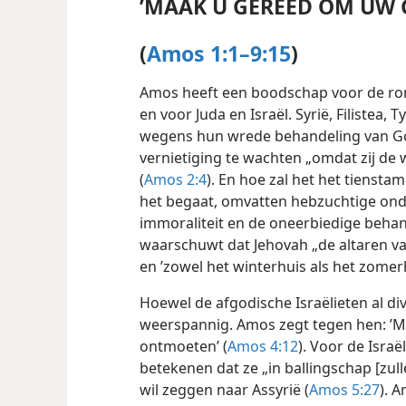
’MAAK U GEREED OM UW 
(
Amos 1:1–9:15
)
Amos heeft een boodschap voor de rond
en voor Juda en Israël. Syrië, Filistea
wegens hun wrede behandeling van God
vernietiging te wachten „omdat zij d
(
Amos 2:4
). En hoe zal het het tienst
het begaat, omvatten
hebzuchtige ond
immoraliteit en de oneerbiedige beha
waarschuwt dat Jehovah „de altaren va
en ’zowel het winterhuis als het zomer
Hoewel de afgodische Israëlieten al div
weerspannig. Amos zegt tegen hen: ’
ontmoeten’ (
Amos 4:12
). Voor de Israë
betekenen dat ze „in ballingschap [zul
wil zeggen naar Assyrië (
Amos 5:27
). 