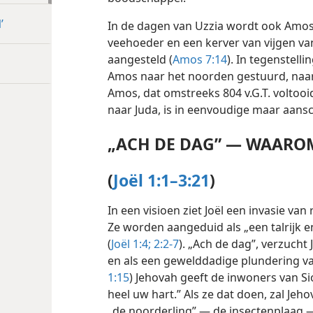
’
In de dagen van Uzzia wordt ook Amos
veehoeder en een kerver van vijgen v
aangesteld (
Amos 7:14
). In tegenstelli
Amos naar het noorden gestuurd, naar 
Amos, dat omstreeks 804 v.G.T. voltooi
naar Juda, is in eenvoudige maar aans
„ACH DE DAG” — WAARO
(
Joël 1:1–3:21
)
In een visioen ziet Joël een invasie va
Ze worden aangeduid als „een talrijk e
(
Joël 1:4;
2:2-7
). „Ach de dag”, verzucht 
en als een gewelddadige plundering van
1:15
) Jehovah geeft de inwoners van Si
heel uw hart.” Als ze dat doen, zal Je
„de noorderling” — de insectenplaag 