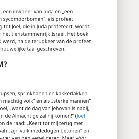
, een inwoner van Juda en „een
an sycomoorbomen”, als profeet
ng tot Joël, die in Juda profeteert, wordt
het tienstammenrijk Israël. Het boek
d werd, na de terugkeer van de profeet
chouwelijke taal geschreven.
M?
n rupsen, sprinkhanen en kakkerlakken.
n machtig volk” en als „sterke mannen”
Joël, „want de dag van Jehovah is nabij,
 de Almachtige zal hij komen!” (
Joël
on de raad: „Keert tot mij terug met
hovah „zijn volk mededogen betonen” en
— ver van hen verwijderen. Maar vóór