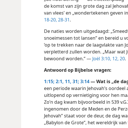
de komst van zijn grote dag zal Jehovah
van vlees’ en „wondertekenen geven i
18-20,
28-31
.
De naties worden uitgedaagd: „Smeed
snoeimessen tot lansen” en bereid u vo
’op te trekken naar de laagvlakte van J
verpletterd zullen worden. „Maar wat Ju
bewoond worden.” —
Joël 3:10,
12,
20
.
Antwoord op Bijbelse vragen:
1:15;
2:1,
11,
31;
3:14
— Wat is „de da
een periode waarin Jehovah’s oordeel a
uitlopend op vernietiging voor hen ma
Zo’n dag kwam bijvoorbeeld in 539 v.G
ingenomen door de Meden en de Perz
Jehovah” staat voor de deur, de dag waa
„Babylon de Grote”, het wereldrijk van 