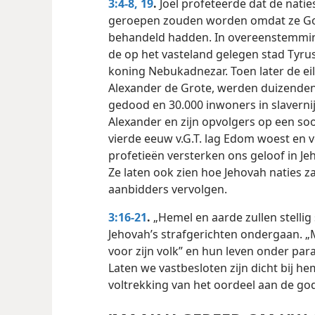
3:4-8,
19
.
Joël profeteerde dat de nati
geroepen zouden worden omdat ze God
behandeld hadden. In overeenstemmin
de op het vasteland gelegen stad Tyru
koning Nebukadnezar. Toen later de 
Alexander de Grote, werden duizende
gedood en 30.000 inwoners in slavernij
Alexander en zijn opvolgers op een so
vierde eeuw v.G.T. lag Edom woest en v
profetieën versterken ons geloof in Jeh
Ze laten ook zien hoe Jehovah naties 
aanbidders vervolgen.
3:16-21
.
„Hemel en aarde zullen stellig
Jehovah’s strafgerichten ondergaan. „M
voor zijn volk” en hun leven onder pa
Laten we vastbesloten zijn dicht bij he
voltrekking van het oordeel aan de go