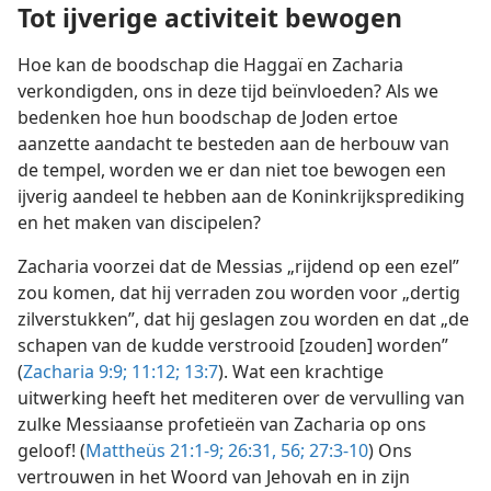
Tot ijverige activiteit bewogen
Hoe kan de boodschap die Haggaï en Zacharia
verkondigden, ons in deze tijd beïnvloeden? Als we
bedenken hoe hun boodschap de Joden ertoe
aanzette aandacht te besteden aan de herbouw van
de tempel, worden we er dan niet toe bewogen een
ijverig aandeel te hebben aan de Koninkrijksprediking
en het maken van discipelen?
Zacharia voorzei dat de Messias „rijdend op een ezel”
zou komen, dat hij verraden zou worden voor „dertig
zilverstukken”, dat hij geslagen zou worden en dat „de
schapen van de kudde verstrooid [zouden] worden”
(
Zacharia 9:9;
11:12;
13:7
). Wat een krachtige
uitwerking heeft het mediteren over de vervulling van
zulke Messiaanse profetieën van Zacharia op ons
geloof! (
Mattheüs 21:1-9;
26:31,
56;
27:3-10
) Ons
vertrouwen in het Woord van Jehovah en in zijn