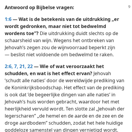
Antwoord op Bijbelse vragen:
1:6
— Wat is de betekenis van de uitdrukking „er
wordt gedronken, maar niet tot bedwelmd
wordens toe”?
Die uitdrukking duidt slechts op de
schaarsheid van wijn. Wegens het ontbreken van
Jehovah’s zegen zou de wijnvoorraad beperkt zijn
— beslist niet voldoende om bedwelmd te raken.
2:6, 7,
21, 22
— Wie of wat veroorzaakt het
schudden, en wat is het effect ervan?
Jehovah
’schudt alle naties’ door de wereldwijde prediking van
de Koninkrijksboodschap. Het effect van de prediking
is ook dat ’de begeerlijke dingen van alle naties’ in
Jehovah’s huis worden gebracht, waardoor het met
heerlijkheid vervuld wordt. Ten slotte zal „Jehovah der
legerscharen” „de hemel en de aarde en de zee en de
droge aardbodem” schudden, zodat het hele huidige
goddeloze samenstel van dingen vernietigd wordt.