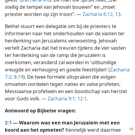
stellig de tempel van Jehovah bouwen” en „moet
priester worden op zijn troon”. —
Zacharia 6:12, 13
.
Bethel stuurt een delegatie om bij de priesters te
informeren naar het onderhouden van de vasten ter
herdenking van Jeruzalems verwoesting. Jehovah
vertelt Zacharia dat het treuren tijdens de vier vasten
ter herdenking van de ramp die Jeruzalem is
overkomen, veranderd zal worden in ’uitbundige
vreugde en verheuging en goede feesttijden’ (
Zacharia
7:2;
8:19
). De twee formele uitspraken die volgen
omvatten oordelen tegen naties en valse profeten,
Messiaanse profetieën en een boodschap van herstel
voor Gods volk. —
Zacharia 9:1;
12:1
.
Antwoord op Bijbelse vragen:
2:1
— Waarom was een man Jeruzalem met een
koord aan het opmeten?
Kennelijk werd
daarmee