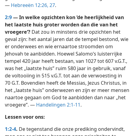
—
Hebreeën 12:26, 27
.
2:9
— In welke opzichten kon ’de heerlijkheid van
het laatste huis groter worden dan die van het
vroegere’?
Dat zou in minstens drie opzichten het
geval zijn: het aantal jaren dat de tempel bestond, wie
er onderwees en wie ernaartoe stroomden om
Jehovah te aanbidden. Hoewel Salomo’s luisterrijke
tempel 420 jaar heeft bestaan, van 1027 tot 607 v.G.T.,
was het „laatste huis” ruim 580 jaar in gebruik, vanaf
de voltooiing in 515 v.G.T. tot aan de verwoesting in
70 G.T. Bovendien heeft de Messias, Jezus Christus, in
het „laatste huis” onderwezen en zijn er meer mensen
naartoe gegaan om God te aanbidden dan naar „het
vroegere”. —
Handelingen 2:1-11
.
Lessen voor ons:
1:2-4
.
De tegenstand die onze prediking ondervindt,