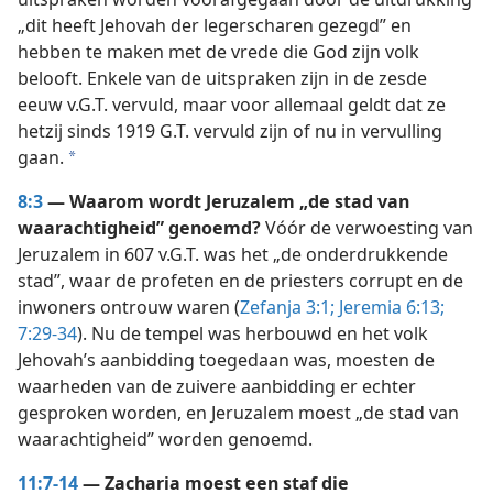
„dit heeft Jehovah der legerscharen gezegd” en
hebben te maken met de vrede die God zijn volk
belooft. Enkele van de uitspraken zijn in de zesde
eeuw v.G.T. vervuld, maar voor allemaal geldt dat ze
hetzij sinds 1919 G.T. vervuld zijn of nu in vervulling
gaan.
a
8:3
— Waarom wordt Jeruzalem „de stad van
waarachtigheid” genoemd?
Vóór de verwoesting van
Jeruzalem in 607 v.G.T. was het „de onderdrukkende
stad”, waar de profeten en de priesters corrupt en de
inwoners ontrouw waren (
Zefanja 3:1;
Jeremia 6:13;
7:29-34
). Nu de tempel was herbouwd en het volk
Jehovah’s aanbidding toegedaan was, moesten de
waarheden van de zuivere aanbidding er echter
gesproken worden, en Jeruzalem moest „de stad van
waarachtigheid” worden genoemd.
11:7-14
— Zacharia moest een staf die