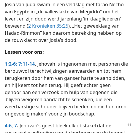
Josia van Juda kwam in een veldslag met farao Necho
van Egypte in „de valleivlakte van Megiddo” om het
leven, en zijn dood werd jarenlang ’in klaagliederen’
beweend (
2 Kronieken 35:25
). „Het geweeklaag van
Hadad-Rimmon” kan daarom betrekking hebben op
de rouwklacht over Josia’s dood.
Lessen voor ons:
1:2-6;
7:11-14
.
Jehovah is ingenomen met personen die
berouwvol terechtwijzingen aanvaarden en tot hem
terugkeren door hem van ganser harte te aanbidden,
en hij keert tot hen terug. Hij geeft echter geen
gehoor aan een verzoek om hulp van degenen die
’blijven weigeren aandacht te schenken, die een
weerbarstige schouder blijven bieden en die hun oren
ongevoelig maken’ voor zijn boodschap.
4:6, 7
.
Jehovah’s geest bleek elk obstakel dat de
succesvolle voltooiing van de herbouw van de tempel