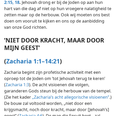
2:15,
18
.
Jehovah drong er bij de Joden op aan hun
hart van die dag af niet op hun vroegere nalatigheid te
zetten maar op de herbouw. Ook wij moeten ons best
doen om vooruit te kijken en ons op de aanbidding
van onze God richten.
’NIET DOOR KRACHT, MAAR DOOR
MIJN GEEST’
(
Zacharia 1:1–14:21
)
Zacharia begint zijn profetische activiteit met een
oproep tot de Joden om ’tot Jehovah terug te keren’
(
Zacharia 1:3
). De acht visioenen die volgen,
garanderen Gods steun bij de herbouw van de tempel.
(Zie het kader
„Zacharia’s acht allegorische visioenen”
.)
De bouw zal voltooid worden, „niet door een
krijgsmacht, noch door kracht, maar door [Jehovah’s]
geest” (
Zacharia 4:6
). De man die Spruit heet, „zal