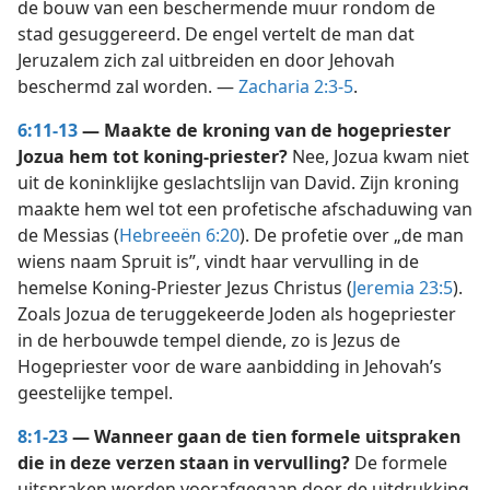
de bouw van een beschermende muur rondom de
stad gesuggereerd. De engel vertelt de man dat
Jeruzalem zich zal uitbreiden en door Jehovah
beschermd zal worden. —
Zacharia 2:3-5
.
6:11-13
— Maakte de kroning van de hogepriester
Jozua hem tot koning-priester?
Nee, Jozua kwam niet
uit de koninklijke geslachtslijn van David. Zijn kroning
maakte hem wel tot een profetische afschaduwing van
de Messias (
Hebreeën 6:20
). De profetie over „de man
wiens naam Spruit is”, vindt haar vervulling in de
hemelse Koning-Priester Jezus Christus (
Jeremia 23:5
).
Zoals Jozua de teruggekeerde Joden als hogepriester
in de herbouwde tempel diende, zo is Jezus de
Hogepriester voor de ware aanbidding in Jehovah’s
geestelijke tempel.
8:1-23
— Wanneer gaan de tien formele uitspraken
die in deze verzen staan in vervulling?
De formele
uitspraken worden voorafgegaan door de uitdrukking