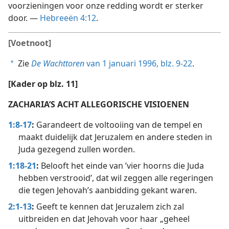
voorzieningen voor onze redding wordt er sterker
door. —
Hebreeën 4:12
.
[Voetnoot]
Zie
De Wachttoren
van 1 januari 1996, blz. 9-22
.
a
[Kader op blz. 11]
ZACHARIA’S ACHT ALLEGORISCHE VISIOENEN
1:8-17
:
Garandeert de voltooiing van de tempel en
maakt duidelijk dat Jeruzalem en andere steden in
Juda gezegend zullen worden.
1:18-21
:
Belooft het einde van ’vier hoorns die Juda
hebben verstrooid’, dat wil zeggen alle regeringen
die tegen Jehovah’s aanbidding gekant waren.
2:1-13
:
Geeft te kennen dat Jeruzalem zich zal
uitbreiden en dat Jehovah voor haar „geheel