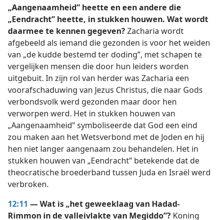
„Aangenaamheid” heette en een andere die
„Eendracht” heette, in stukken houwen. Wat wordt
daarmee te kennen gegeven?
Zacharia wordt
afgebeeld als iemand die gezonden is voor het weiden
van „de kudde bestemd ter doding”, met schapen te
vergelijken mensen die door hun leiders worden
uitgebuit. In zijn rol van herder was Zacharia een
voorafschaduwing van Jezus Christus, die naar Gods
verbondsvolk werd gezonden maar door hen
verworpen werd. Het in stukken houwen van
„Aangenaamheid” symboliseerde dat God een eind
zou maken aan het Wetsverbond met de Joden en hij
hen niet langer aangenaam zou behandelen. Het in
stukken houwen van „Eendracht” betekende dat de
theocratische broederband tussen Juda en Israël werd
verbroken.
12:11
— Wat is „het geweeklaag van Hadad-
Rimmon in de valleivlakte van Megiddo”?
Koning