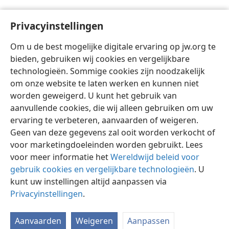
[Illustratie op blz. 10]
Privacyinstellingen
In welk opzicht zijn opzieners „als een vuurfakkel”?
Om u de best mogelijke digitale ervaring op jw.org te
bieden, gebruiken wij cookies en vergelijkbare
technologieën. Sommige cookies zijn noodzakelijk
om onze website te laten werken en kunnen niet
worden geweigerd. U kunt het gebruik van
Nederlands
Delen
Instellingen
aanvullende cookies, die wij alleen gebruiken om uw
Copyright
© 2026 Watch Tower Bible and Tract Society of Pennsylvania
ervaring te verbeteren, aanvaarden of weigeren.
Gebruiksvoorwaarden
Privacybeleid
Privacyinstellingen
Inloggen
JW.ORG
Geen van deze gegevens zal ooit worden verkocht of
voor marketingdoeleinden worden gebruikt. Lees
voor meer informatie het
Wereldwijd beleid voor
gebruik cookies en vergelijkbare technologieën
. U
kunt uw instellingen altijd aanpassen via
Privacyinstellingen
.
Aanvaarden
Weigeren
Aanpassen