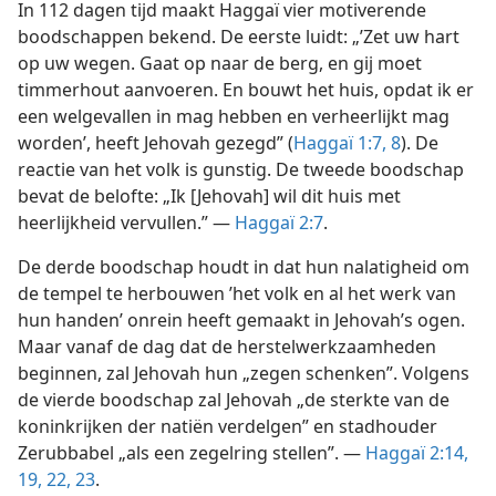
In 112 dagen tijd maakt Haggaï vier motiverende
boodschappen bekend. De eerste luidt: „’Zet uw hart
op uw wegen. Gaat op naar de berg, en gij moet
timmerhout aanvoeren. En bouwt het huis, opdat ik er
een welgevallen in mag hebben en verheerlijkt mag
worden’, heeft Jehovah gezegd” (
Haggaï 1:7, 8
). De
reactie van het volk is gunstig. De tweede boodschap
bevat de belofte: „Ik [Jehovah] wil dit huis met
heerlijkheid vervullen.” —
Haggaï 2:7
.
De derde boodschap houdt in dat hun nalatigheid om
de tempel te herbouwen ’het volk en al het werk van
hun handen’ onrein heeft gemaakt in Jehovah’s ogen.
Maar vanaf de dag dat de herstelwerkzaamheden
beginnen, zal Jehovah hun „zegen schenken”. Volgens
de vierde boodschap zal Jehovah „de sterkte van de
koninkrijken der natiën verdelgen” en stadhouder
Zerubbabel „als een zegelring stellen”. —
Haggaï 2:14,
19,
22, 23
.