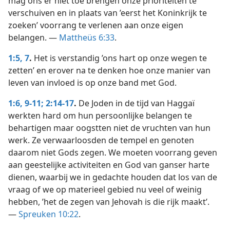
mag ons er niet toe brengen onze prioriteiten te
verschuiven en in plaats van ’eerst het Koninkrijk te
zoeken’ voorrang te verlenen aan onze eigen
belangen. —
Mattheüs 6:33
.
1:5,
7
.
Het is verstandig ’ons hart op onze wegen te
zetten’ en erover na te denken hoe onze manier van
leven van invloed is op onze band met God.
1:6,
9-11;
2:14-17
.
De Joden in de tijd van Haggaï
werkten hard om hun persoonlijke belangen te
behartigen maar oogstten niet de vruchten van hun
werk. Ze verwaarloosden de tempel en genoten
daarom niet Gods zegen. We moeten voorrang geven
aan geestelijke activiteiten en God van ganser harte
dienen, waarbij we in gedachte houden dat los van de
vraag of we op materieel gebied nu veel of weinig
hebben, ’het de zegen van Jehovah is die rijk maakt’.
—
Spreuken 10:22
.