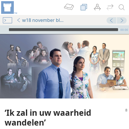
w18 november blz. 8-12
Audio Player
00:00
‘Ik zal in uw waarheid
wandelen’