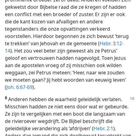
gekwetst door Bijbelse raad die ze kregen of hadden
een conflict met een broeder of zuster. Er zijn er ook
die de kant kozen van afvalligen en andere
tegenstanders die onze opvattingen verkeerd
voorstellen. Hierdoor begonnen ze zich bewust ‘terug
te trekken’ van Jehovah en de gemeente (
Hebr. 3:12-
14
). Het zou veel beter zijn geweest als ze Petrus’
geloof en vertrouwen hadden nagevolgd. Toen Jezus
aan de apostelen vroeg of zij misschien ook wilden
weggaan, zei Petrus meteen: ‘Heer, naar wie zouden
we moeten gaan? Jij hebt woorden van eeuwig leven’
(
Joh. 6:67-69
).
6
Anderen hebben de waarheid geleidelijk verlaten.
Misschien hadden ze niet eens door wat er gebeurde.
Ze zijn te vergelijken met een boot die langzaam van
de rivieroever wegdrijft. De Bijbel beschrijft die
geleidelijke verandering als ‘afdrijven’ (
Hebr. 2:1
).
Anders dan iemand die zich doelbewust terugtrekt van