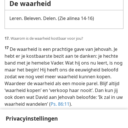
De waarheid
Leren. Beleven. Delen. (Zie alinea 14-16)
17.
Waarom is de waarheid kostbaar voor jou?
17
De waarheid is een prachtige gave van Jehovah. Je
hebt er je kostbaarste bezit aan te danken: je hechte
band met je hemelse Vader. Wat hij ons nu leert, is nog
maar het begin! Hij heeft ons de eeuwigheid beloofd
zodat we nog veel meer waarheid kunnen kopen.
Waardeer de waarheid als een mooie parel. Blijf altijd
‘waarheid kopen’ en ‘verkoop haar nooit’. Dan kun jij
ook doen wat David aan Jehovah beloofde: ‘Ik zal in uw
waarheid wandelen’ (
Ps. 86:11
).
Privacyinstellingen
De naam is veranderd.
a
Ga op JW Broadcasting naar INTERVIEWS EN ERVARINGEN > DE