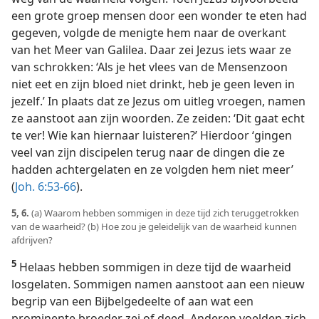
een grote groep mensen door een wonder te eten had
gegeven, volgde de menigte hem naar de overkant
van het Meer van Galilea. Daar zei Jezus iets waar ze
van schrokken: ‘Als je het vlees van de Mensenzoon
niet eet en zijn bloed niet drinkt, heb je geen leven in
jezelf.’ In plaats dat ze Jezus om uitleg vroegen, namen
ze aanstoot aan zijn woorden. Ze zeiden: ‘Dit gaat echt
te ver! Wie kan hiernaar luisteren?’ Hierdoor ‘gingen
veel van zijn discipelen terug naar de dingen die ze
hadden achtergelaten en ze volgden hem niet meer’
(
Joh. 6:53-66
).
5, 6.
(a) Waarom hebben sommigen in deze tijd zich teruggetrokken
van de waarheid? (b) Hoe zou je geleidelijk van de waarheid kunnen
afdrijven?
5
Helaas hebben sommigen in deze tijd de waarheid
losgelaten. Sommigen namen aanstoot aan een nieuw
begrip van een Bijbelgedeelte of aan wat een
prominente broeder zei of deed. Anderen voelden zich