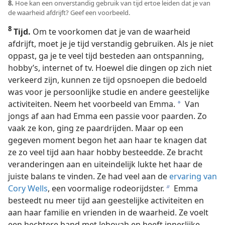
8.
Hoe kan een onverstandig gebruik van tijd ertoe leiden dat je van
de waarheid afdrijft? Geef een voorbeeld.
8
Tijd.
Om te voorkomen dat je van de waarheid
afdrijft, moet je je tijd verstandig gebruiken. Als je niet
oppast, ga je te veel tijd besteden aan ontspanning,
hobby’s, internet of tv. Hoewel die dingen op zich niet
verkeerd zijn, kunnen ze tijd opsnoepen die bedoeld
was voor je persoonlijke studie en andere geestelijke
activiteiten. Neem het voorbeeld van Emma.
Van
a
jongs af aan had Emma een passie voor paarden. Zo
vaak ze kon, ging ze paardrijden. Maar op een
gegeven moment begon het aan haar te knagen dat
ze zo veel tijd aan haar hobby besteedde. Ze bracht
veranderingen aan en uiteindelijk lukte het haar de
juiste balans te vinden. Ze had veel aan de
ervaring van
Cory Wells
, een voormalige rodeorijdster.
Emma
b
besteedt nu meer tijd aan geestelijke activiteiten en
aan haar familie en vrienden in de waarheid. Ze voelt
een hechtere band met Jehovah en heeft innerlijke