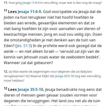
11.
Hoe ging
Jesaja 11:6-9
in vervulling, maar wat is dan nog de vraag?
11
Lees
Jesaja 11:6-9
.
God voorspelde via Jesaja dat de
Joden na hun terugkeer niet het hoofd hoefden te
bieden aan wrede, gevaarlijke elementen en dat ze
niet bang hoefden te zijn voor aanvallen van dieren of
beestachtige mensen. Jong en oud zou veilig zijn. Doen
die omstandigheden je niet denken aan de tuin van
Eden? (
Jes. 51:3
) In de profetie werd ook gezegd dat de
aarde
— en niet alleen Israël — ‘vervuld zal zijn van de
kennis van Jehovah zoals water de zeebodem bedekt’.
Wanneer zal dat gebeuren?
12.
(a) Wat waren de zegeningen voor degenen die uit Babylon
terugkwamen? (b) Waaruit blijkt dat
Jesaja 35:5-10
nog een vervulling
moet hebben?
12
Lees
Jesaja 35:5-10
.
Jesaja benadrukte nog eens dat
dieren of mensen geen gevaar zouden vormen voor
degenen die teruggingen. Het land zou net als de tuin