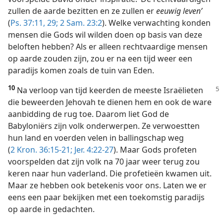
zullen de aarde bezitten en ze zullen er
eeuwig leven’
(
Ps. 37:11,
29;
2 Sam. 23:2
). Welke verwachting konden
mensen die Gods wil wilden doen op basis van deze
beloften hebben? Als er alleen rechtvaardige mensen
op aarde zouden zijn, zou er na een tijd weer een
paradijs komen zoals de tuin van Eden.
10
Na verloop van tijd keerden de meeste Israëlieten
die beweerden Jehovah te dienen hem en ook de ware
aanbidding de rug toe. Daarom liet God de
Babyloniërs zijn volk onderwerpen. Ze verwoestten
hun land en voerden velen in ballingschap weg
(
2 Kron. 36:15-21;
Jer. 4:22-27
). Maar Gods profeten
voorspelden dat zijn volk na 70 jaar weer terug zou
keren naar hun vaderland. Die profetieën kwamen uit.
Maar ze hebben ook betekenis voor ons. Laten we er
eens een paar bekijken met een toekomstig paradijs
op aarde in gedachten.