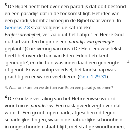
3
De Bijbel heeft het over een paradijs dat ooit bestond
en een paradijs dat in de toekomst ligt. Het idee van
een paradijs komt al vroeg in de Bijbel naar voren. In
Genesis 2:8
staat volgens de katholieke
Professorenbijbel,
vertaald uit het Latijn: ‘De Heere God
nu had van den beginne een
paradijs van geneugte
geplant.’ (Cursivering van ons.) De Hebreeuwse tekst
heeft het over de tuin van Eden. Eden betekent
‘geneugte’, en die tuin was
inderdaad een geneugte
of genot. Er was volop voedsel, het landschap was
prachtig en er waren veel dieren (
Gen. 1:29-31
).
4.
Waarom kunnen we de tuin van Eden een paradijs noemen?
4
De Griekse vertaling van het Hebreeuwse woord
voor tuin is
paradeisos.
Een naslagwerk zegt over dat
woord: ‘Een groot, open park, afgeschermd tegen
schadelijke dingen, waarin de natuurlijke schoonheid
in ongeschonden staat blijft, met statige woudbomen,