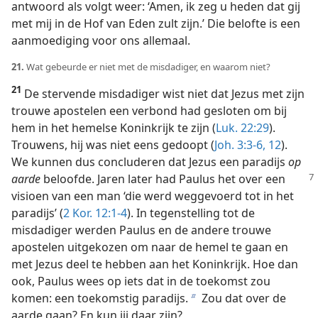
antwoord als volgt weer: ‘Amen, ik zeg u heden dat gij
met mij in de Hof van Eden zult zijn.’ Die belofte is een
aanmoediging voor ons allemaal.
21.
Wat gebeurde er niet met de misdadiger, en waarom niet?
21
De stervende misdadiger wist niet dat Jezus met zijn
trouwe apostelen een verbond had gesloten om bij
hem in het hemelse Koninkrijk te zijn (
Luk. 22:29
).
Trouwens, hij was niet eens gedoopt (
Joh. 3:3-6,
12
).
We kunnen dus concluderen dat Jezus een paradijs
op
aarde
beloofde.
Jaren later had Paulus het over een
visioen van een man ‘die werd weggevoerd tot in het
paradijs’ (
2 Kor. 12:1-4
). In tegenstelling tot de
misdadiger werden Paulus en de andere trouwe
apostelen uitgekozen om naar de hemel te gaan en
met Jezus deel te hebben aan het Koninkrijk. Hoe dan
ook, Paulus wees op iets dat in de toekomst zou
komen: een toekomstig paradijs.
Zou dat over de
b
aarde gaan? En kun jij daar zijn?