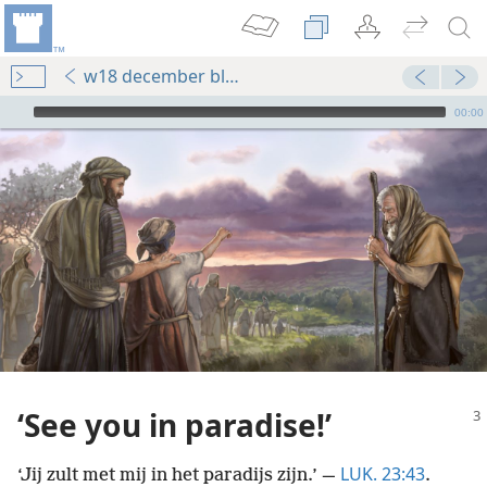
w18 december blz. 3-7
Audio Player
00:00
‘See you in paradise!’
LUK. 23:43
‘Jij zult met mij in het paradijs zijn.’ —
.