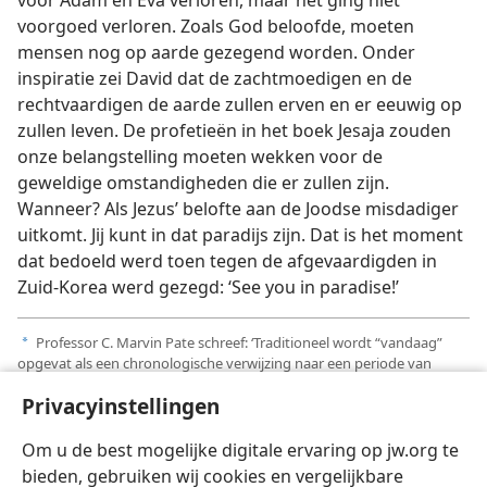
voor Adam en Eva verloren, maar het ging niet
voorgoed verloren. Zoals God beloofde, moeten
mensen nog op aarde gezegend worden. Onder
inspiratie zei David dat de zachtmoedigen en de
rechtvaardigen de aarde zullen erven en er eeuwig op
zullen leven. De profetieën in het boek Jesaja zouden
onze belangstelling moeten wekken voor de
geweldige omstandigheden die er zullen zijn.
Wanneer? Als Jezus’ belofte aan de Joodse misdadiger
uitkomt. Jij kunt in dat paradijs zijn. Dat is het moment
dat bedoeld werd toen tegen de afgevaardigden in
Zuid-Korea werd gezegd: ‘See you in paradise!’
Professor C. Marvin Pate schreef: ‘Traditioneel wordt “vandaag”
a
opgevat als een chronologische verwijzing naar een periode van
vierentwintig uur. Het probleem daarmee is dat dit duidelijk in conflict
Privacyinstellingen
is met Bijbelse leringen elders waaruit men kan opmaken dat Jezus na
Zijn dood eerst naar hades “neerdaalde” (
Matth. 12:40;
Hand. 2:31;
Rom. 10:7
) en later naar de hemel opsteeg.’
Om u de best mogelijke digitale ervaring op jw.org te
bieden, gebruiken wij cookies en vergelijkbare
Zie de ‘
Vragen van lezers
’ in deze uitgave.
b