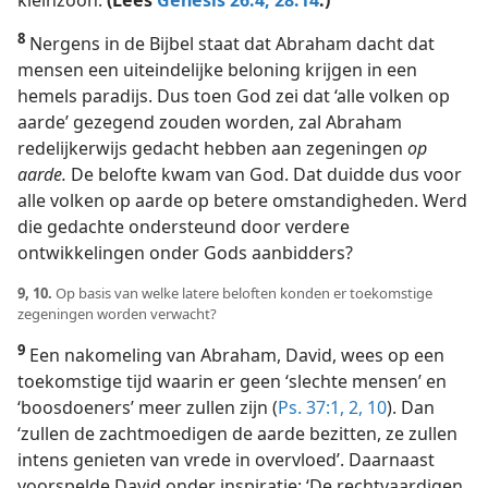
kleinzoon.
(Lees
Genesis 26:4;
28:14
.)
8
Nergens in de Bijbel staat dat Abraham dacht dat
mensen een uiteindelijke beloning krijgen in een
hemels paradijs. Dus toen God zei dat ‘alle volken op
aarde’ gezegend zouden worden, zal Abraham
redelijkerwijs gedacht hebben aan zegeningen
op
aarde.
De belofte kwam van God. Dat duidde dus voor
alle volken op aarde op betere omstandigheden. Werd
die gedachte ondersteund door verdere
ontwikkelingen onder Gods aanbidders?
9, 10.
Op basis van welke latere beloften konden er toekomstige
zegeningen worden verwacht?
9
Een nakomeling van Abraham, David, wees op een
toekomstige tijd waarin er geen ‘slechte mensen’ en
‘boosdoeners’ meer zullen zijn (
Ps. 37:1, 2,
10
). Dan
‘zullen de zachtmoedigen de aarde bezitten, ze zullen
intens genieten van vrede in overvloed’. Daarnaast
voorspelde David onder inspiratie: ‘De rechtvaardigen