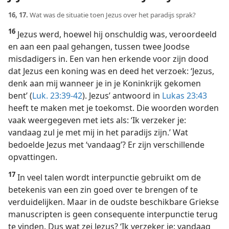
16, 17.
Wat was de situatie toen Jezus over het paradijs sprak?
16
Jezus werd, hoewel hij onschuldig was, veroordeeld
en aan een paal gehangen, tussen twee Joodse
misdadigers in. Een van hen erkende voor zijn dood
dat Jezus een koning was en deed het verzoek: ‘Jezus,
denk aan mij wanneer je in je Koninkrijk gekomen
bent’ (
Luk. 23:39-42
). Jezus’ antwoord in
Lukas 23:43
heeft te maken met je toekomst. Die woorden worden
vaak weergegeven met iets als: ‘Ik verzeker je:
vandaag zul je met mij in het paradijs zijn.’ Wat
bedoelde Jezus met ‘vandaag’? Er zijn verschillende
opvattingen.
17
In veel talen wordt interpunctie gebruikt om de
betekenis van een zin goed over te brengen of te
verduidelijken. Maar in de oudste beschikbare Griekse
manuscripten is geen consequente interpunctie terug
te vinden. Dus wat zei Jezus? ‘Ik verzeker je: vandaag