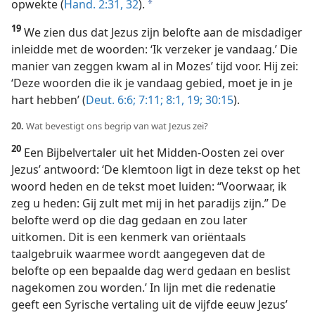
opwekte (
Hand. 2:31, 32
).
a
19
We zien dus dat Jezus zijn belofte aan de misdadiger
inleidde met de woorden: ‘Ik verzeker je vandaag.’ Die
manier van zeggen kwam al in Mozes’ tijd voor. Hij zei:
‘Deze woorden die ik je vandaag gebied, moet je in je
hart hebben’ (
Deut. 6:6;
7:11;
8:1,
19;
30:15
).
20.
Wat bevestigt ons begrip van wat Jezus zei?
20
Een Bijbelvertaler uit het Midden-Oosten zei over
Jezus’ antwoord: ‘De klemtoon ligt in deze tekst op het
woord heden en de tekst moet luiden: “Voorwaar, ik
zeg u heden: Gij zult met mij in het paradijs zijn.” De
belofte werd op die dag gedaan en zou later
uitkomen. Dit is een kenmerk van oriëntaals
taalgebruik waarmee wordt aangegeven dat de
belofte op een bepaalde dag werd gedaan en beslist
nagekomen zou worden.’ In lijn met die redenatie
geeft een Syrische vertaling uit de vijfde eeuw Jezus’