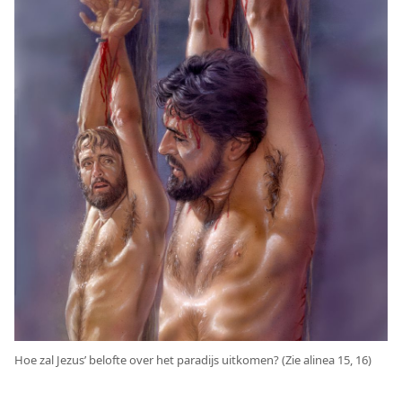
Hoe zal Jezus’ belofte over het paradijs uitkomen? (Zie alinea 15, 16)