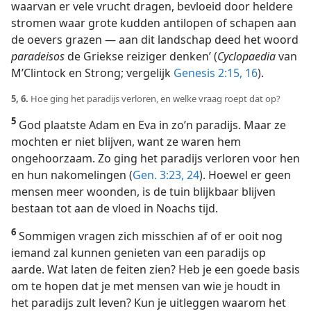
waarvan er vele vrucht dragen, bevloeid door heldere
stromen waar grote kudden antilopen of schapen aan
de oevers grazen — aan dit landschap deed het woord
paradeisos
de Griekse reiziger denken’ (
Cyclopaedia
van
M’Clintock en Strong; vergelijk
Genesis 2:15, 16
).
5, 6.
Hoe ging het paradijs verloren, en welke vraag roept dat op?
5
God plaatste Adam en Eva in zo’n paradijs. Maar ze
mochten er niet blijven, want ze waren hem
ongehoorzaam. Zo ging het paradijs verloren voor hen
en hun nakomelingen (
Gen. 3:23, 24
). Hoewel er geen
mensen meer woonden, is de tuin blijkbaar blijven
bestaan tot aan de vloed in Noachs tijd.
6
Sommigen vragen zich misschien af of er ooit nog
iemand zal kunnen genieten van een paradijs op
aarde. Wat laten de feiten zien? Heb je een goede basis
om te hopen dat je met mensen van wie je houdt in
het paradijs zult leven? Kun je uitleggen waarom het