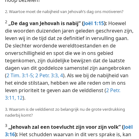
hoop bezielen?
2. Waartoe moet de nabijheid van Jehovah’s dag ons motiveren?
2
„De dag van Jehovah is nabij” (
Joël 1:15
):
Hoewel
die woorden duizenden jaren geleden geschreven zijn,
leven wij in de tijd dat ze definitief in vervulling gaan.
De slechter wordende wereldtoestanden en de
onverschilligheid en spot die we in ons gebied
tegenkomen, zijn duidelijke bewijzen dat de laatste
dagen van dit goddeloze samenstel zijn aangebroken
(
2 Tim. 3:1-5;
2 Petr. 3:3, 4
). Als we bij de nabijheid van
het einde stilstaan, hebben we alle reden om in ons
leven prioriteit te geven aan de velddienst (
2 Petr.
3:11, 12
).
3. Waarom is de velddienst zo belangrijk nu de grote verdrukking
naderbij komt?
3
„Jehovah zal een toevlucht zijn voor zijn volk” (
Joël
3:16
):
Het schudden waarvan in dit vers sprake is, kan