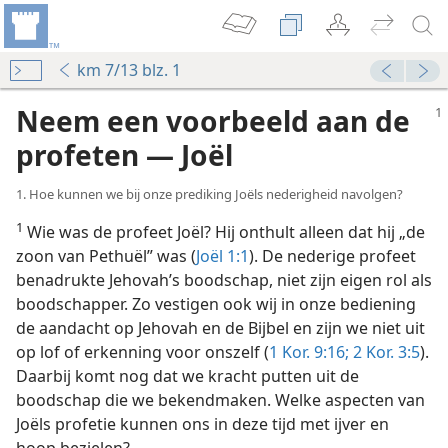
km 7/13 blz. 1
Neem een voorbeeld aan de
profeten — Joël
1. Hoe kunnen we bij onze prediking Joëls nederigheid navolgen?
1
Wie was de profeet Joël? Hij onthult alleen dat hij „de
zoon van Pethuël” was (
Joël 1:1
). De nederige profeet
benadrukte Jehovah’s boodschap, niet zijn eigen rol als
ttig”
boodschapper. Zo vestigen ook wij in onze bediening
n Jehovah versterkt
de aandacht op Jehovah en de Bijbel en zijn we niet uit
nkrijk 2010
op lof of erkenning voor onszelf (
1 Kor. 9:16;
2 Kor. 3:5
).
Daarbij komt nog dat we kracht putten uit de
boodschap die we bekendmaken. Welke aspecten van
 liefde
Joëls profetie kunnen ons in deze tijd met ijver en
nkrijk 1981