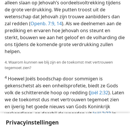
alleen slaan op Jehovah’s oordeelsvoltrekking tijdens
de grote verdrukking. We putten troost uit de
wetenschap dat Jehovah zijn trouwe aanbidders dan
zal redden (
Openb. 7:9,
14
). Als we deelnemen aan de
prediking en ervaren hoe Jehovah ons steunt en
sterkt, bouwen we aan het geloof en de volharding die
ons tijdens de komende grote verdrukking zullen
helpen.
4. Waarom kunnen we blij zijn en de toekomst met vertrouwen
tegemoet zien?
4
Hoewel Joëls boodschap door sommigen is
gekenschetst als een onheilsprofetie, biedt ze Gods
volk de schitterende hoop op redding (
Joël 2:32
). Laten
we de toekomst dus met vertrouwen tegemoet zien
en ijverig het goede nieuws van Gods Koninkrijk
verkondigen, en daarbij de woorden uit
Joël 2:23
in
gedachte houden: „Weest blij en verheugt u in
Privacyinstellingen
Jehovah, uw God.”