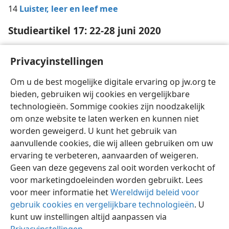
14
Luister, leer en leef mee
Studieartikel 17: 22-28 juni 2020
20
‘Ik noem jullie vrienden’
Privacyinstellingen
Studieartikel 18: 29 juni 2020–5 juli 2020
Om u de best mogelijke digitale ervaring op jw.org te
26
Houd vol tot de finish
bieden, gebruiken wij cookies en vergelijkbare
technologieën. Sommige cookies zijn noodzakelijk
om onze website te laten werken en kunnen niet
worden geweigerd. U kunt het gebruik van
aanvullende cookies, die wij alleen gebruiken om uw
ervaring te verbeteren, aanvaarden of weigeren.
Nederlands
Delen
Instellingen
Geen van deze gegevens zal ooit worden verkocht of
Copyright
© 2026 Watch Tower Bible and Tract Society of Pennsylvania
voor marketingdoeleinden worden gebruikt. Lees
Gebruiksvoorwaarden
Privacybeleid
Privacyinstellingen
Inloggen
JW.ORG
voor meer informatie het
Wereldwijd beleid voor
gebruik cookies en vergelijkbare technologieën
. U
kunt uw instellingen altijd aanpassen via