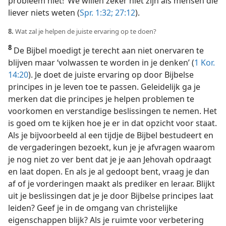
probleem niet!’ We willen zeker niet zijn als mensen die
liever niets weten (
Spr. 1:32;
27:12
).
8.
Wat zal je helpen de juiste ervaring op te doen?
8
De Bijbel moedigt je terecht aan niet onervaren te
blijven maar ‘volwassen te worden in je denken’ (
1 Kor.
14:20
). Je doet de juiste ervaring op door Bijbelse
principes in je leven toe te passen. Geleidelijk ga je
merken dat die principes je helpen problemen te
voorkomen en verstandige beslissingen te nemen. Het
is goed om te kijken hoe je er in dat opzicht voor staat.
Als je bijvoorbeeld al een tijdje de Bijbel bestudeert en
de vergaderingen bezoekt, kun je je afvragen waarom
je nog niet zo ver bent dat je je aan Jehovah opdraagt
en laat dopen. En als je al gedoopt bent, vraag je dan
af of je vorderingen maakt als prediker en leraar. Blijkt
uit je beslissingen dat je je door Bijbelse principes laat
leiden? Geef je in de omgang van christelijke
eigenschappen blijk? Als je ruimte voor verbetering