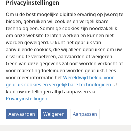
Privacyinstellingen
bieden heeft. Dit artikel gaat in op een voorbeeld van de boeiende
beeldspraak uit Spreuken: wijsheid die luid roept op een stadsplein.
We zullen zien hoe je ware wijsheid kunt vinden, waarom sommigen
Om u de best mogelijke digitale ervaring op jw.org te
niet op de roep van wijsheid reageren en waarom het goed is er wel
bieden, gebruiken wij cookies en vergelijkbare
naar te luisteren.
technologieën. Sommige cookies zijn noodzakelijk
om onze website te laten werken en kunnen niet
worden geweigerd. U kunt het gebruik van
aanvullende cookies, die wij alleen gebruiken om uw
ervaring te verbeteren, aanvaarden of weigeren.
Nederlands
Delen
Instellingen
Geen van deze gegevens zal ooit worden verkocht of
Copyright
© 2026 Watch Tower Bible and Tract Society of Pennsylvania
voor marketingdoeleinden worden gebruikt. Lees
Gebruiksvoorwaarden
Privacybeleid
Privacyinstellingen
voor meer informatie het
Wereldwijd beleid voor
Inloggen
JW.ORG
gebruik cookies en vergelijkbare technologieën
. U
kunt uw instellingen altijd aanpassen via
Privacyinstellingen
.
Aanvaarden
Weigeren
Aanpassen