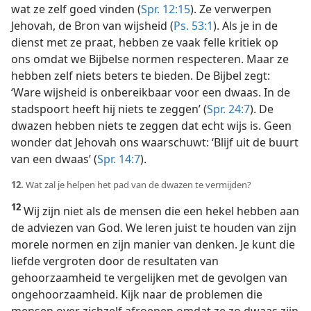
wat ze zelf goed vinden (
Spr. 12:15
). Ze verwerpen
Jehovah, de Bron van wijsheid (
Ps. 53:1
). Als je in de
dienst met ze praat, hebben ze vaak felle kritiek op
ons omdat we Bijbelse normen respecteren. Maar ze
hebben zelf niets beters te bieden. De Bijbel zegt:
‘Ware wijsheid is onbereikbaar voor een dwaas. In de
stadspoort heeft hij niets te zeggen’ (
Spr. 24:7
). De
dwazen hebben niets te zeggen dat echt wijs is. Geen
wonder dat Jehovah ons waarschuwt: ‘Blijf uit de buurt
van een dwaas’ (
Spr. 14:7
).
12.
Wat zal je helpen het pad van de dwazen te vermijden?
12
Wij zijn niet als de mensen die een hekel hebben aan
de adviezen van God. We leren juist te houden van zijn
morele normen en zijn manier van denken. Je kunt die
liefde vergroten door de resultaten van
gehoorzaamheid te vergelijken met de gevolgen van
ongehoorzaamheid. Kijk naar de problemen die
mensen over zichzelf afroepen omdat ze zo dwaas zijn