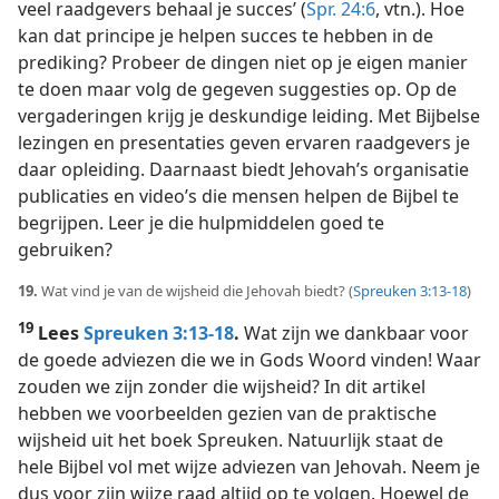
veel raadgevers behaal je succes’ (
Spr. 24:6
, vtn.). Hoe
kan dat principe je helpen succes te hebben in de
prediking? Probeer de dingen niet op je eigen manier
te doen maar volg de gegeven suggesties op. Op de
vergaderingen krijg je deskundige leiding. Met Bijbelse
lezingen en presentaties geven ervaren raadgevers je
daar opleiding. Daarnaast biedt Jehovah’s organisatie
publicaties en video’s die mensen helpen de Bijbel te
begrijpen. Leer je die hulpmiddelen goed te
gebruiken?
19.
Wat vind je van de wijsheid die Jehovah biedt? (
Spreuken 3:13-18
)
19
Lees
Spreuken 3:13-18
.
Wat zijn we dankbaar voor
de goede adviezen die we in Gods Woord vinden! Waar
zouden we zijn zonder die wijsheid? In dit artikel
hebben we voorbeelden gezien van de praktische
wijsheid uit het boek Spreuken. Natuurlijk staat de
hele Bijbel vol met wijze adviezen van Jehovah. Neem je
dus voor zijn wijze raad altijd op te volgen. Hoewel de