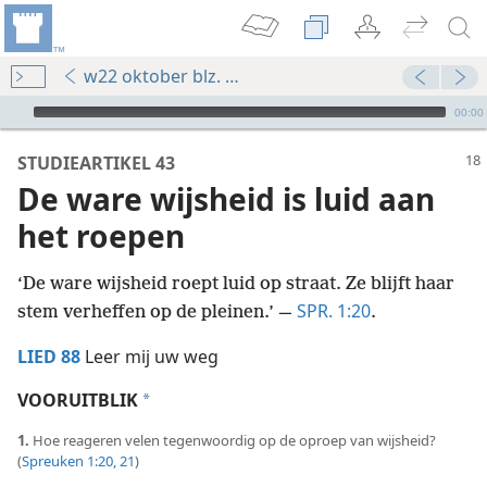
w22 oktober blz. 18-23
Audio Player
00:00
STUDIEARTIKEL 43
De ware wijsheid is luid aan
het roepen
‘De ware wijsheid roept luid op straat. Ze blijft haar
SPR. 1:20
stem verheffen op de pleinen.’ —
.
LIED 88
Leer mij uw weg
VOORUITBLIK
a
1.
Hoe reageren velen tegenwoordig op de oproep van wijsheid?
(
Spreuken 1:20, 21
)