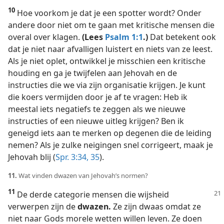
10
Hoe voorkom je dat je een spotter wordt? Onder
andere door niet om te gaan met kritische mensen die
overal over klagen.
(Lees
Psalm 1:1
.)
Dat betekent ook
dat je niet naar afvalligen luistert en niets van ze leest.
Als je niet oplet, ontwikkel je misschien een kritische
houding en ga je twijfelen aan Jehovah en de
instructies die we via zijn organisatie krijgen. Je kunt
die koers vermijden door je af te vragen: Heb ik
meestal iets negatiefs te zeggen als we nieuwe
instructies of een nieuwe uitleg krijgen? Ben ik
geneigd iets aan te merken op degenen die de leiding
nemen? Als je zulke neigingen snel corrigeert, maak je
Jehovah blij (
Spr. 3:34, 35
).
11.
Wat vinden dwazen van Jehovah’s normen?
11
De derde categorie mensen die wijsheid
verwerpen zijn de
dwazen.
Ze zijn dwaas omdat ze
niet naar Gods morele wetten willen leven. Ze doen