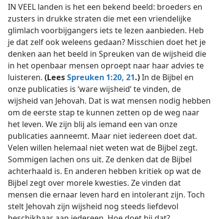
IN VEEL landen is het een bekend beeld: broeders en
zusters in drukke straten die met een vriendelijke
glimlach voorbijgangers iets te lezen aanbieden. Heb
je dat zelf ook weleens gedaan? Misschien doet het je
denken aan het beeld in Spreuken van de wijsheid die
in het openbaar mensen oproept naar haar advies te
luisteren.
(Lees
Spreuken 1:20, 21
.)
In de Bijbel en
onze publicaties is ‘ware wijsheid’ te vinden, de
wijsheid van Jehovah. Dat is wat mensen nodig hebben
om de eerste stap te kunnen zetten op de weg naar
het leven. We zijn blij als iemand een van onze
publicaties aanneemt. Maar niet iedereen doet dat.
Velen willen helemaal niet weten wat de Bijbel zegt.
Sommigen lachen ons uit. Ze denken dat de Bijbel
achterhaald is. En anderen hebben kritiek op wat de
Bijbel zegt over morele kwesties. Ze vinden dat
mensen die ernaar leven hard en intolerant zijn. Toch
stelt Jehovah zijn wijsheid nog steeds liefdevol
beschikbaar aan iedereen. Hoe doet hij dat?