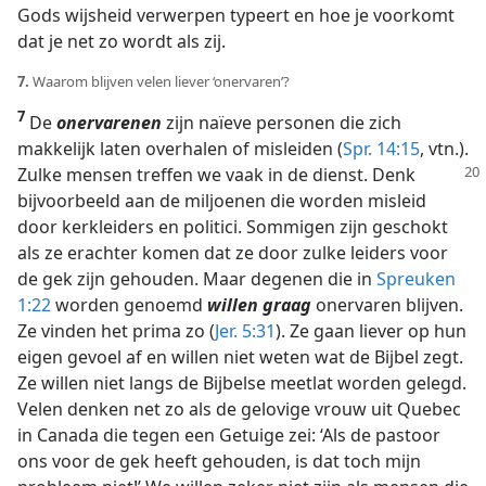
Gods wijsheid verwerpen typeert en hoe je voorkomt
dat je net zo wordt als zij.
7.
Waarom blijven velen liever ‘onervaren’?
7
De
onervarenen
zijn naïeve personen die zich
makkelijk laten overhalen of misleiden (
Spr. 14:15
, vtn.).
Zulke mensen treffen we vaak in de dienst.
Denk
bijvoorbeeld aan de miljoenen die worden misleid
door kerkleiders en politici. Sommigen zijn geschokt
als ze erachter komen dat ze door zulke leiders voor
de gek zijn gehouden. Maar degenen die in
Spreuken
1:22
worden genoemd
willen graag
onervaren blijven.
Ze vinden het prima zo (
Jer. 5:31
). Ze gaan liever op hun
eigen gevoel af en willen niet weten wat de Bijbel zegt.
Ze willen niet langs de Bijbelse meetlat worden gelegd.
Velen denken net zo als de gelovige vrouw uit Quebec
in Canada die tegen een Getuige zei: ‘Als de pastoor
ons voor de gek heeft gehouden, is dat toch mijn