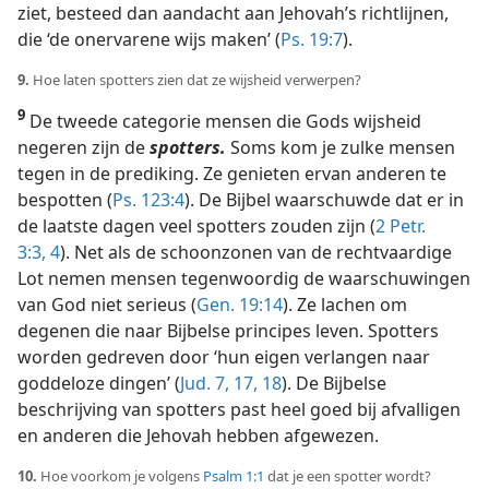
ziet, besteed dan aandacht aan Jehovah’s richtlijnen,
die ‘de onervarene wijs maken’ (
Ps. 19:7
).
9.
Hoe laten spotters zien dat ze wijsheid verwerpen?
9
De tweede categorie mensen die Gods wijsheid
negeren zijn de
spotters.
Soms kom je zulke mensen
tegen in de prediking. Ze genieten ervan anderen te
bespotten (
Ps. 123:4
). De Bijbel waarschuwde dat er in
de laatste dagen veel spotters zouden zijn (
2 Petr.
3:3, 4
). Net als de schoonzonen van de rechtvaardige
Lot nemen mensen tegenwoordig de waarschuwingen
van God niet serieus (
Gen. 19:14
). Ze lachen om
degenen die naar Bijbelse principes leven. Spotters
worden gedreven door ‘hun eigen verlangen naar
goddeloze dingen’ (
Jud. 7,
17, 18
). De Bijbelse
beschrijving van spotters past heel goed bij afvalligen
en anderen die Jehovah hebben afgewezen.
10.
Hoe voorkom je volgens
Psalm 1:1
dat je een spotter wordt?