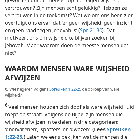
geworden omdat mensen op hun eigen wijsheid
vertrouwen? Zijn mensen echt gelukkig? Hebben ze
vertrouwen in de toekomst? Wat we om ons heen zien
overtuigt ons ervan dat ‘er geen wijsheid, geen inzicht
en geen raad tegen Jehovah is’ (
Spr. 21:30
). Dat
motiveert ons om wijsheid te blijven zoeken bij
Jehovah. Maar waarom doen de meeste mensen dat
niet?
WAAROM MENSEN WARE WIJSHEID
AFWIJZEN
6.
Wie negeren volgens
Spreuken 1:22-25
de oproep van ware
wijsheid?
6
Veel mensen houden zich doof als ware wijsheid ‘luid
roept op straat’. Volgens de Bijbel zijn mensen die
wijsheid afwijzen in te delen in drie categorieën:
‘onervarenen’, ‘spotters’ en ‘dwazen’.
(Lees
Spreuken
1:22-25
.)
Laten we eens bekijken wat de mensen die