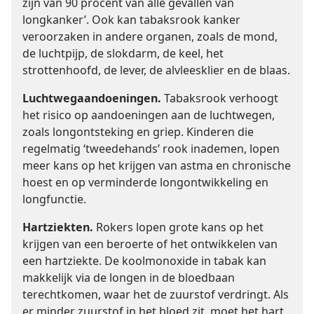
zijn van 90 procent van alle gevallen van
longkanker’. Ook kan tabaksrook kanker
veroorzaken in andere organen, zoals de mond,
de luchtpijp, de slokdarm, de keel, het
strottenhoofd, de lever, de alvleesklier en de blaas.
Luchtwegaandoeningen.
Tabaksrook verhoogt
het risico op aandoeningen aan de luchtwegen,
zoals longontsteking en griep. Kinderen die
regelmatig ‘tweedehands’ rook inademen, lopen
meer kans op het krijgen van astma en chronische
hoest en op verminderde longontwikkeling en
longfunctie.
Hartziekten.
Rokers lopen grote kans op het
krijgen van een beroerte of het ontwikkelen van
een hartziekte. De koolmonoxide in tabak kan
makkelijk via de longen in de bloedbaan
terechtkomen, waar het de zuurstof verdringt. Als
er minder zuurstof in het bloed zit, moet het hart