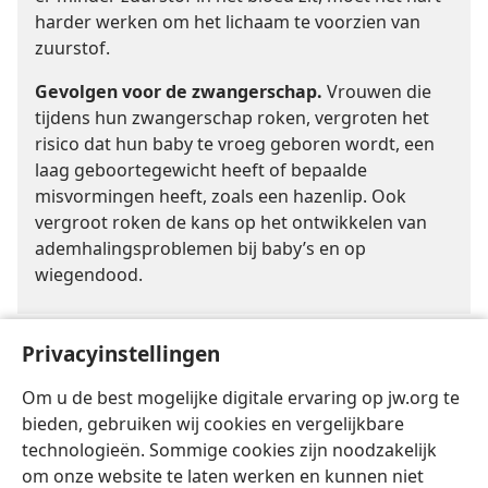
harder werken om het lichaam te voorzien van
zuurstof.
Gevolgen voor de zwangerschap.
Vrouwen die
tijdens hun zwangerschap roken, vergroten het
risico dat hun baby te vroeg geboren wordt, een
laag geboortegewicht heeft of bepaalde
misvormingen heeft, zoals een hazenlip. Ook
vergroot roken de kans op het ontwikkelen van
ademhalingsproblemen bij baby’s en op
wiegendood.
Privacyinstellingen
We hebben het hier over het roken van sigaretten, sigaren, pijp of
a
waterpijp. Maar de besproken principes gelden ook voor het gebruik
Om u de best mogelijke digitale ervaring op jw.org te
van onder andere pruimtabak, snuiftabak en elektronische sigaretten
bieden, gebruiken wij cookies en vergelijkbare
met nicotine.
technologieën. Sommige cookies zijn noodzakelijk
om onze website te laten werken en kunnen niet