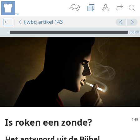
ijwbq artikel 143
Audio Player
00:00
Is roken een zonde?
Het antwoord uit de Bijbel