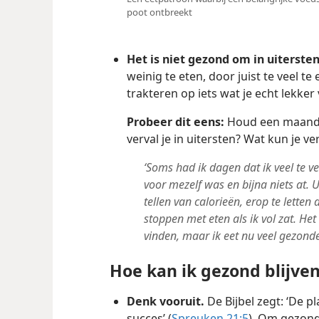
poot ontbreekt
Het is niet gezond om in uitersten
weinig te eten, door juist te veel te
trakteren op iets wat je echt lekker 
Probeer dit eens:
Houd een maand l
verval je in uitersten? Wat kun je 
‘Soms had ik dagen dat ik veel te v
voor mezelf was en bijna niets at. U
tellen van calorieën, erop te letten 
stoppen met eten als ik vol zat. Het 
vinden, maar ik eet nu veel gezonde
Hoe kan ik gezond blijve
Denk vooruit.
De Bijbel zegt: ‘De pl
succes’ (
Spreuken 21:5
). Om gezond