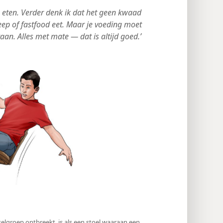
e eten. Verder denk ik dat het geen kwaad
eep of fastfood eet. Maar je voeding moet
taan. Alles met mate — dat is altijd goed.’
elgroep ontbreekt, is als een stoel waaraan een