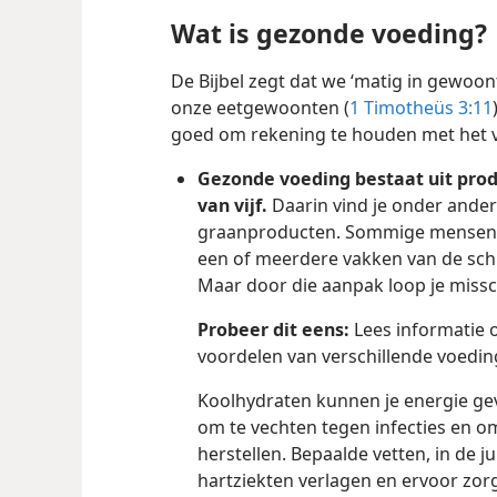
Wat is gezonde voeding?
De Bijbel zegt dat we ‘matig in gewoon
onze eetgewoonten (
1 Timotheüs 3:11
goed om rekening te houden met het 
Gezonde voeding bestaat uit produ
van vijf.
Daarin vind je onder andere 
graanproducten. Sommige mensen w
een of meerdere vakken van de schij
Maar door die aanpak loop je missc
Probeer dit eens:
Lees informatie o
voordelen van verschillende voedin
Koolhydraten kunnen je energie gev
om te vechten tegen infecties en o
herstellen. Bepaalde vetten, in de j
hartziekten verlagen en ervoor zor