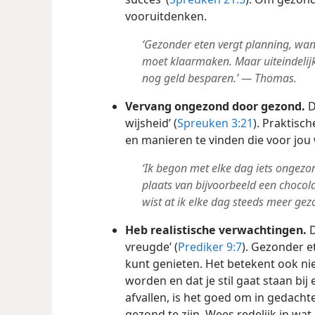
vooruitdenken.
‘Gezonder eten vergt planning, want
moet klaarmaken. Maar uiteindelijk
nog geld besparen.’ — Thomas.
Vervang ongezond door gezond.
D
wijsheid’ (
Spreuken 3:21
). Praktisch
en manieren te vinden die voor jou
‘Ik begon met elke dag iets ongezo
plaats van bijvoorbeeld een chocola
wist at ik elke dag steeds meer gez
Heb realistische verwachtingen.
D
vreugde’ (
Prediker 9:7
). Gezonder et
kunt genieten. Het betekent ook ni
worden en dat je stil gaat staan bij 
afvallen, is het goed om in gedacht
gezond te zijn. Wees redelijk in wat 