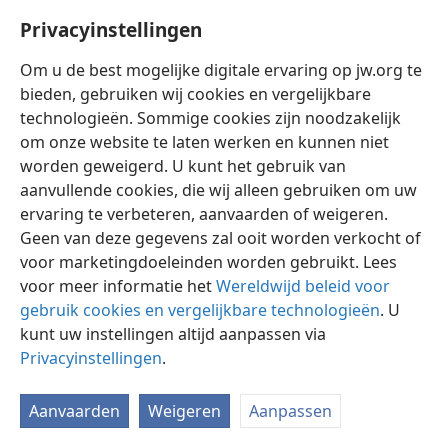
23:6
si63 28;
g66 22/6 28
Privacyinstellingen
Om u de best mogelijke digitale ervaring op jw.org te
bieden, gebruiken wij cookies en vergelijkbare
technologieën. Sommige cookies zijn noodzakelijk
Nederlands
Instellingen
om onze website te laten werken en kunnen niet
Copyright
© 2026 Watch Tower Bible and Tract Society of Pennsylvania
worden geweigerd. U kunt het gebruik van
Gebruiksvoorwaarden
Privacybeleid
Privacyinstellingen
aanvullende cookies, die wij alleen gebruiken om uw
Inloggen
JW.ORG
ervaring te verbeteren, aanvaarden of weigeren.
Geen van deze gegevens zal ooit worden verkocht of
voor marketingdoeleinden worden gebruikt. Lees
voor meer informatie het
Wereldwijd beleid voor
gebruik cookies en vergelijkbare technologieën
. U
kunt uw instellingen altijd aanpassen via
Privacyinstellingen
.
Aanvaarden
Weigeren
Aanpassen