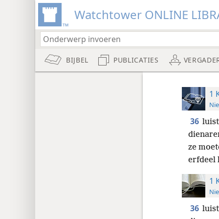
Watchtower ONLINE LIBR
BIJBEL
PUBLICATIES
VERGADE
1 
Nie
36
luis
dienaren
ze moet
erfdeel
1 
Nie
36
luis