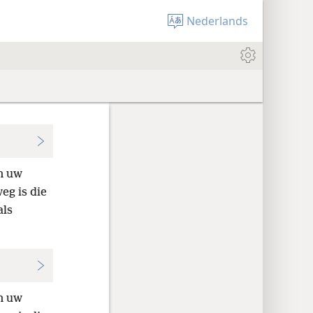
Nederlands
an uw
eg is die
als
an uw