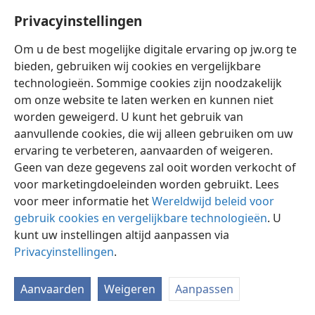
Privacyinstellingen
Om u de best mogelijke digitale ervaring op jw.org te
bieden, gebruiken wij cookies en vergelijkbare
technologieën. Sommige cookies zijn noodzakelijk
Nederlands
Instellingen
om onze website te laten werken en kunnen niet
Copyright
© 2026 Watch Tower Bible and Tract Society of Pennsylvania
worden geweigerd. U kunt het gebruik van
Gebruiksvoorwaarden
Privacybeleid
Privacyinstellingen
aanvullende cookies, die wij alleen gebruiken om uw
Inloggen
JW.ORG
ervaring te verbeteren, aanvaarden of weigeren.
Geen van deze gegevens zal ooit worden verkocht of
voor marketingdoeleinden worden gebruikt. Lees
voor meer informatie het
Wereldwijd beleid voor
gebruik cookies en vergelijkbare technologieën
. U
kunt uw instellingen altijd aanpassen via
Privacyinstellingen
.
Aanvaarden
Weigeren
Aanpassen