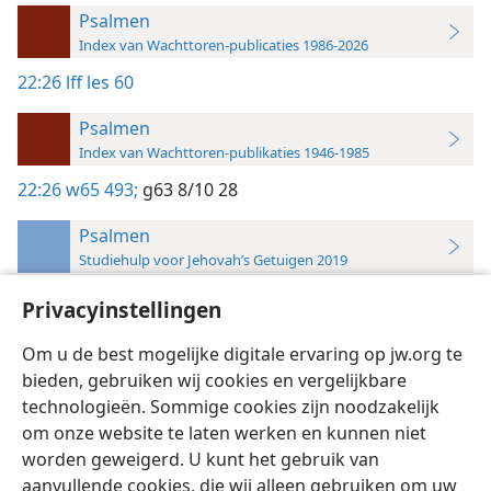
Psalmen
Index van Wachttoren-publicaties 1986-2026
22:26
lff les 60
Psalmen
Index van Wachttoren-publikaties 1946-1985
22:26
w65 493;
g63 8/10 28
Psalmen
Studiehulp voor Jehovah’s Getuigen 2019
22:26
Privacyinstellingen
Voor eeuwig gelukkig!,
les 60
Om u de best mogelijke digitale ervaring op jw.org te
bieden, gebruiken wij cookies en vergelijkbare
technologieën. Sommige cookies zijn noodzakelijk
om onze website te laten werken en kunnen niet
worden geweigerd. U kunt het gebruik van
Nederlands
Instellingen
aanvullende cookies, die wij alleen gebruiken om uw