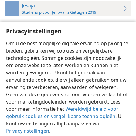
Jesaja
Studiehulp voor Jehovah’s Getuigen 2019
51:3
Privacyinstellingen
Jesaja’s profetie II,
blz. 168-169
Om u de best mogelijke digitale ervaring op jw.org te
bieden, gebruiken wij cookies en vergelijkbare
technologieën. Sommige cookies zijn noodzakelijk
om onze website te laten werken en kunnen niet
worden geweigerd. U kunt het gebruik van
Nederlands
Instellingen
aanvullende cookies, die wij alleen gebruiken om uw
Copyright
© 2026 Watch Tower Bible and Tract Society of Pennsylvania
ervaring te verbeteren, aanvaarden of weigeren.
Gebruiksvoorwaarden
Privacybeleid
Privacyinstellingen
Inloggen
JW.ORG
Geen van deze gegevens zal ooit worden verkocht of
voor marketingdoeleinden worden gebruikt. Lees
voor meer informatie het
Wereldwijd beleid voor
gebruik cookies en vergelijkbare technologieën
. U
kunt uw instellingen altijd aanpassen via
Privacyinstellingen
.