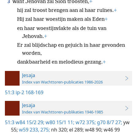
3
Want Jehovah zal Sion troosten,
+
hij zal troost brengen aan al haar ruïnes.
+
Hij zal haar woestijn maken als Eden
+
en haar woestijnvlakte als de tuin van
Jehovah.
+
Er zal blijdschap en gejuich in haar gevonden
worden,
dankbaarheid en melodieus gezang.
+
Jesaja
Index van Wachttoren-publicaties 1986-2026
51:3
ip-2 168-169
Jesaja
Index van Wachttoren-publikaties 1946-1985
51:3
w84 15/2 29;
w80 15/1 11;
w72 375;
g70 8/7 27;
yw
55;
w59 233,
275;
nh 320;
el 289;
w48 90;
w46 99