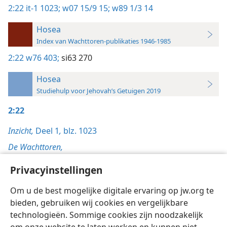
2:22
it-1 1023;
w07 15/9 15;
w89 1/3 14
Hosea
Index van Wachttoren-publikaties 1946-1985
2:22
w76 403;
si63 270
Hosea
Studiehulp voor Jehovah’s Getuigen 2019
2:22
Inzicht,
Deel 1
,
blz. 1023
De Wachttoren,
15/9/2007, blz. 15
Privacyinstellingen
1/3/1989, blz. 14
Om u de best mogelijke digitale ervaring op jw.org te
bieden, gebruiken wij cookies en vergelijkbare
technologieën. Sommige cookies zijn noodzakelijk