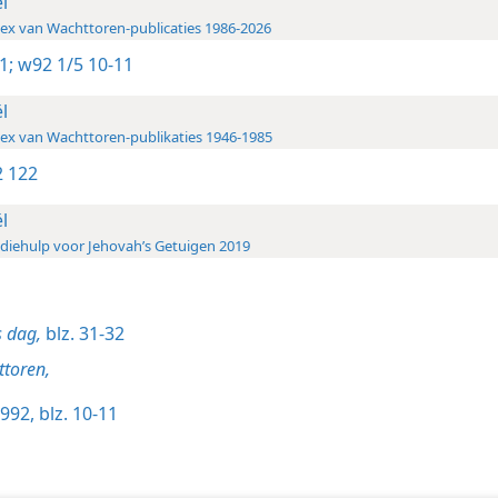
ël
ex van Wachttoren-publicaties 1986-2026
1;
w92 1/5 10-11
ël
ex van Wachttoren-publikaties 1946-1985
 122
ël
diehulp voor Jehovah’s Getuigen 2019
s dag,
blz. 31-32
toren,
992, blz. 10-11