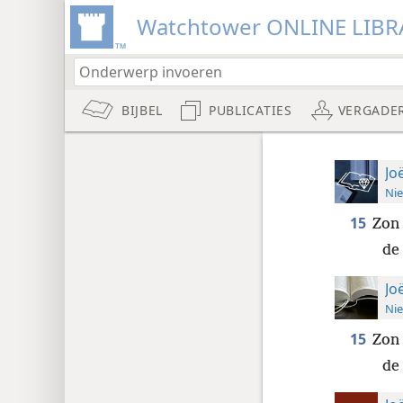
Watchtower ONLINE LIBR
BIJBEL
PUBLICATIES
VERGADE
Jo
Nie
15
Zon 
de 
Jo
Nie
15
Zon 
de 