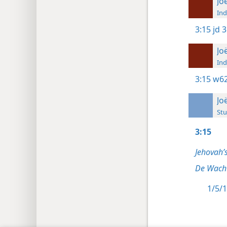
Jo
Ind
3:15
jd 3
Jo
Ind
3:15
w62
Jo
Stu
3:15
Jehovah’
De Wacht
1/5/1