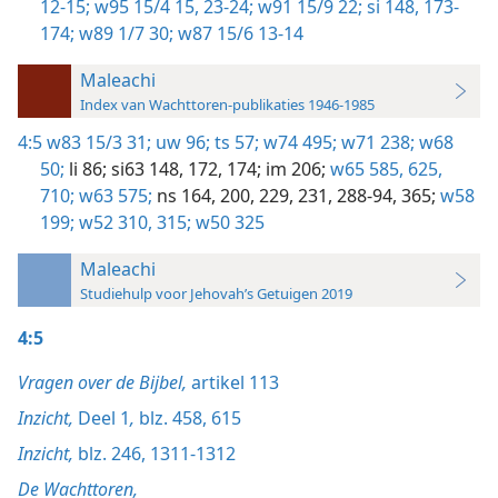
12-15;
w95 15/4 15,
23-24;
w91 15/9 22;
si 148,
173-
174;
w89 1/7 30;
w87 15/6 13-14
Maleachi
Index van Wachttoren-publikaties 1946-1985
4:5
w83 15/3 31;
uw 96;
ts 57;
w74 495;
w71 238;
w68
50;
li 86;
si63 148,
172,
174;
im 206;
w65 585,
625,
710;
w63 575;
ns 164,
200,
229,
231,
288-94,
365;
w58
199;
w52 310,
315;
w50 325
Maleachi
Studiehulp voor Jehovah’s Getuigen 2019
4:5
Vragen over de Bijbel,
artikel 113
Inzicht,
Deel 1
,
blz. 458,
615
Inzicht,
blz. 246,
1311-1312
De Wachttoren,