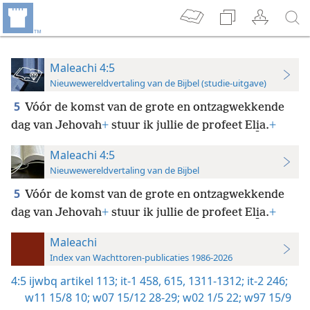
Maleachi 4:5
Nieuwewereldvertaling van de Bijbel (studie-uitgave)
5
Vóór de komst van de grote en ontzagwekkende
dag van Jehovah
+
stuur ik jullie de profeet Eli̱a.
+
Maleachi 4:5
Nieuwewereldvertaling van de Bijbel
5
Vóór de komst van de grote en ontzagwekkende
dag van Jehovah
+
stuur ik jullie de profeet Eli̱a.
+
Maleachi
Index van Wachttoren-publicaties 1986-2026
4:5
ijwbq artikel 113;
it-1 458,
615,
1311-1312;
it-2 246;
w11 15/8 10;
w07 15/12 28-29;
w02 1/5 22;
w97 15/9