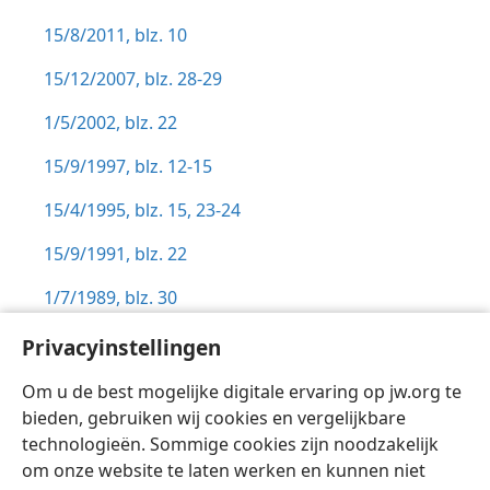
15/8/2011, blz. 10
15/12/2007, blz. 28-29
1/5/2002, blz. 22
15/9/1997, blz. 12-15
15/4/1995, blz. 15,
23-24
15/9/1991, blz. 22
1/7/1989, blz. 30
15/6/1987, blz. 13-14
Privacyinstellingen
Geïnspireerd,
blz. 147-148,
173-174
Om u de best mogelijke digitale ervaring op jw.org te
bieden, gebruiken wij cookies en vergelijkbare
technologieën. Sommige cookies zijn noodzakelijk
om onze website te laten werken en kunnen niet