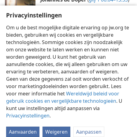
Privacyinstellingen
Om u de best mogelijke digitale ervaring op jw.org te
bieden, gebruiken wij cookies en vergelijkbare
technologieën. Sommige cookies zijn noodzakelijk
om onze website te laten werken en kunnen niet
worden geweigerd. U kunt het gebruik van
Nederlands
Instellingen
aanvullende cookies, die wij alleen gebruiken om uw
Copyright
© 2026 Watch Tower Bible and Tract Society of Pennsylvania
ervaring te verbeteren, aanvaarden of weigeren.
Gebruiksvoorwaarden
Privacybeleid
Privacyinstellingen
Inloggen
JW.ORG
Geen van deze gegevens zal ooit worden verkocht of
voor marketingdoeleinden worden gebruikt. Lees
voor meer informatie het
Wereldwijd beleid voor
gebruik cookies en vergelijkbare technologieën
. U
kunt uw instellingen altijd aanpassen via
Privacyinstellingen
.
Aanvaarden
Weigeren
Aanpassen