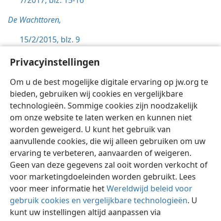
7/2017, blz. 15-16
De Wachttoren,
15/2/2015, blz. 9
15/9/2013, blz. 32
Privacyinstellingen
15/10/2009, blz. 7
Om u de best mogelijke digitale ervaring op jw.org te
bieden, gebruiken wij cookies en vergelijkbare
technologieën. Sommige cookies zijn noodzakelijk
om onze website te laten werken en kunnen niet
worden geweigerd. U kunt het gebruik van
Nederlands
Instellingen
aanvullende cookies, die wij alleen gebruiken om uw
ervaring te verbeteren, aanvaarden of weigeren.
Copyright
© 2026 Watch Tower Bible and Tract Society of Pennsylvania
Gebruiksvoorwaarden
Privacybeleid
Privacyinstellingen
Geen van deze gegevens zal ooit worden verkocht of
Inloggen
JW.ORG
voor marketingdoeleinden worden gebruikt. Lees
voor meer informatie het
Wereldwijd beleid voor
gebruik cookies en vergelijkbare technologieën
. U
kunt uw instellingen altijd aanpassen via