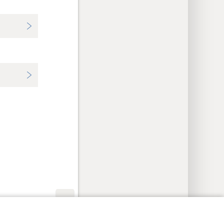
cyinstellingen
Inloggen
JW.ORG