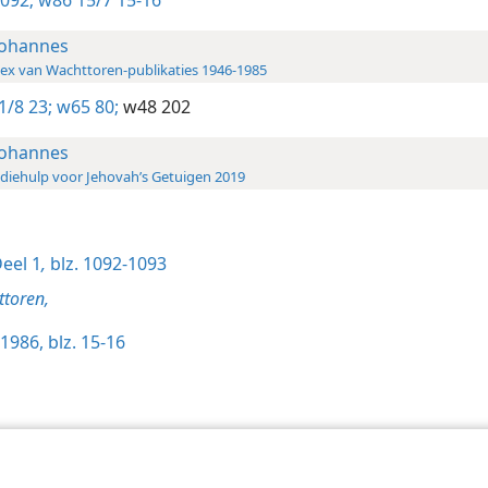
1092;
w86 15/7 15-16
Johannes
ex van Wachttoren-publikaties 1946-1985
1/8 23;
w65 80;
w48 202
Johannes
diehulp voor Jehovah’s Getuigen 2019
eel 1
,
blz. 1092-1093
toren,
1986, blz. 15-16
Tract Society of Pennsylvania
Gebruiksvoorwaarden
Privacybeleid
Priva