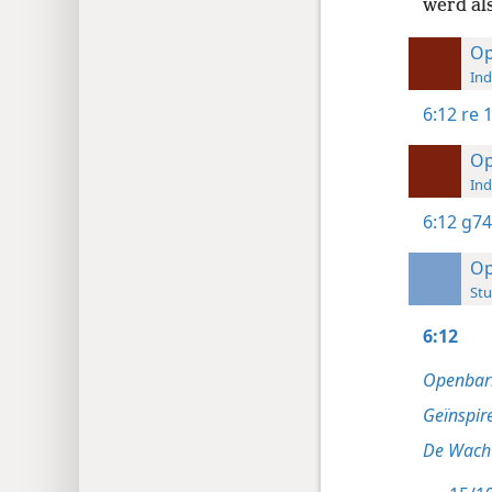
werd al
Op
Ind
6:12
re 
Op
Ind
6:12
g74
Op
Stu
6:12
Openbar
Geïnspir
De Wacht