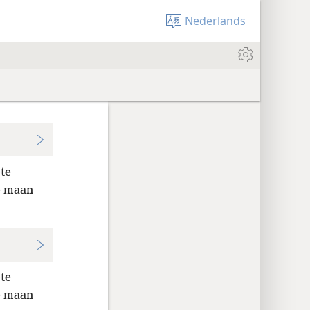
Nederlands
ote
e maan
ote
e maan