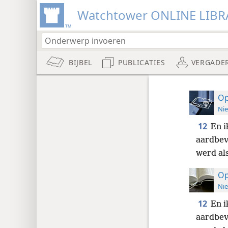
Watchtower ONLINE LIBR
BIJBEL
PUBLICATIES
VERGADE
Op
Nie
12
En i
aardbev
werd al
Op
Nie
12
En i
aardbev