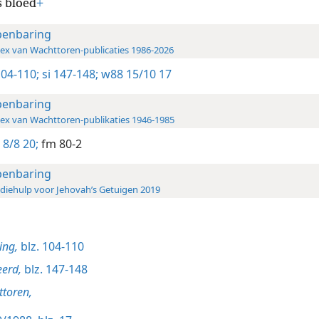
s bloed
+
enbaring
ex van Wachttoren-publicaties 1986-2026
104-110;
si 147-148;
w88 15/10 17
enbaring
ex van Wachttoren-publikaties 1946-1985
 8/8 20;
fm 80-2
enbaring
diehulp voor Jehovah’s Getuigen 2019
ing,
blz. 104-110
eerd,
blz. 147-148
toren,