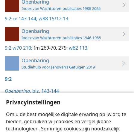
Openbaring
Index van Wachttoren-publicaties 1986-2026
9:2
re 143-144;
w88 15/12 13
Openbaring
Index van Wachttoren-publikaties 1946-1985
9:2
w70 210;
fm 269-70,
275;
w62 113
Openbaring
Studiehulp voor Jehovah’s Getuigen 2019
9:2
Openbaring,
blz. 143-144
De Wachttoren,
Privacyinstellingen
15/12/1988, blz. 13
Om u de best mogelijke digitale ervaring op jw.org te
bieden, gebruiken wij cookies en vergelijkbare
technologieën. Sommige cookies zijn noodzakelijk