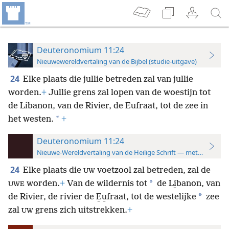
Deuteronomium 11:24
Nieuwewereldvertaling van de Bijbel (studie-uitgave)
24
Elke plaats die jullie betreden zal van jullie
worden.
+
Jullie grens zal lopen van de woestijn tot
de Libanon, van de Rivier, de Eufraat, tot de zee in
*
het westen.
+
Deuteronomium 11:24
Nieuwe-Wereldvertaling van de Heilige Schrift — met studiever
24
Elke plaats die
voetzool zal betreden, zal de
UW
*
worden.
+
Van de wildernis tot
de Li̱banon, van
UWE
*
de Rivier, de rivier de E̱u̱fraat, tot de westelijke
zee
zal
grens zich uitstrekken.
+
UW