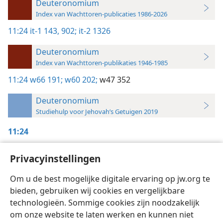
Deuteronomium
Index van Wachttoren-publicaties 1986-2026
11:24
it-1 143,
902;
it-2 1326
Deuteronomium
Index van Wachttoren-publikaties 1946-1985
11:24
w66 191;
w60 202;
w47 352
Deuteronomium
Studiehulp voor Jehovah’s Getuigen 2019
11:24
Inzicht,
Deel 1
,
blz. 143,
902
Privacyinstellingen
Inzicht,
Deel 2
,
blz. 1326
Om u de best mogelijke digitale ervaring op jw.org te
bieden, gebruiken wij cookies en vergelijkbare
technologieën. Sommige cookies zijn noodzakelijk
om onze website te laten werken en kunnen niet