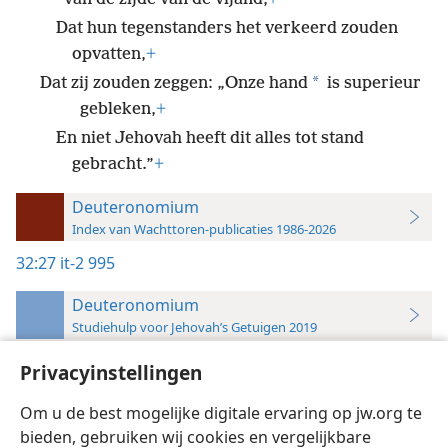
Dat hun tegenstanders het verkeerd zouden
opvatten,
+
*
Dat zij zouden zeggen: „Onze hand
is superieur
gebleken,
+
En niet Jehovah heeft dit alles tot stand
gebracht.”
+
Deuteronomium
Index van Wachttoren-publicaties 1986-2026
32:27
it-2 995
Deuteronomium
Studiehulp voor Jehovah’s Getuigen 2019
32:27
Privacyinstellingen
Inzicht,
Deel 2
,
blz. 995
Om u de best mogelijke digitale ervaring op jw.org te
bieden, gebruiken wij cookies en vergelijkbare