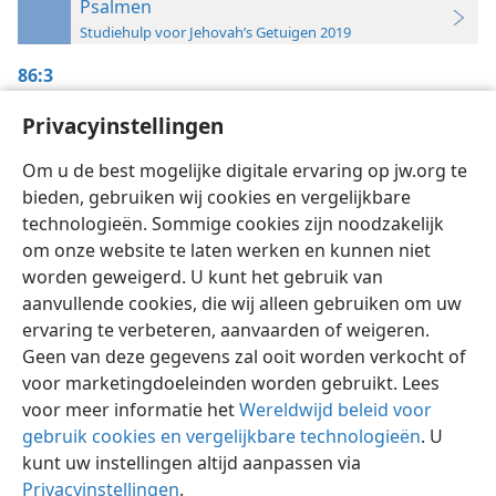
Psalmen
Studiehulp voor Jehovah’s Getuigen 2019
86:3
De Wachttoren,
Privacyinstellingen
15/12/1992, blz. 9-10
Om u de best mogelijke digitale ervaring op jw.org te
bieden, gebruiken wij cookies en vergelijkbare
technologieën. Sommige cookies zijn noodzakelijk
om onze website te laten werken en kunnen niet
worden geweigerd. U kunt het gebruik van
Nederlands
Instellingen
aanvullende cookies, die wij alleen gebruiken om uw
ervaring te verbeteren, aanvaarden of weigeren.
Copyright
© 2026 Watch Tower Bible and Tract Society of Pennsylvania
Gebruiksvoorwaarden
Privacybeleid
Privacyinstellingen
Geen van deze gegevens zal ooit worden verkocht of
Inloggen
JW.ORG
voor marketingdoeleinden worden gebruikt. Lees
voor meer informatie het
Wereldwijd beleid voor
gebruik cookies en vergelijkbare technologieën
. U
kunt uw instellingen altijd aanpassen via
Privacyinstellingen
.