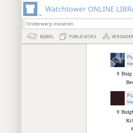
Watchtower ONLINE LIBR
BIJBEL
PUBLICATIES
VERGADE
Ps
Nie
9
Buig
Be
Ps
Nie
9
Buig
Kr