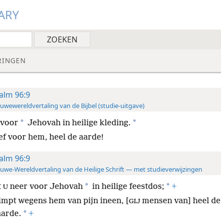
ARY
RINGEN
alm 96:9
uwewereldvertaling van de Bijbel (studie-uitgave)
*
*
 voor
Jehovah in heilige kleding.
ef voor hem, heel de aarde!
alm 96:9
uwe-Wereldvertaling van de Heilige Schrift — met studieverwijzingen
*
*
t
neer voor Jehovah
in heilige feestdos;
+
U
impt wegens hem van pijn ineen, [
mensen van] heel de
GIJ
*
aarde.
+