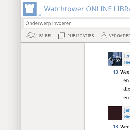
Watchtower ONLINE LIBR
BIJBEL
PUBLICATIES
VERGADE
Je
Nie
13
Wee 
en
di
en 
Je
Nie
13
Wee 