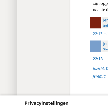
zijn opp
naaste d
Je
Ind
22:13
it
Je
Stu
22:13
Inzicht,
D
Jeremia,
Privacyinstellingen
Copyright
© 2026 Watch Tower Bible and 