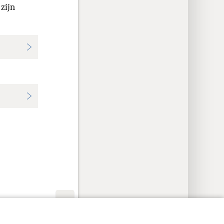
zijn
cyinstellingen
Inloggen
JW.ORG