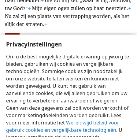
haar bedekken
+
die tot mij zei: „Waar is hij, Jehovah,
uw God?”
+
Mijn eigen ogen zullen op haar neerzien.
+
Nu zal zij een plaats van vertrapping worden, als het
slijk der straten.
+
Micha
Privacyinstellingen
Index van Wachttoren-publikaties 1946-1985
7:10
nh 130,
216
Om u de best mogelijke digitale ervaring op jw.org te
bieden, gebruiken wij cookies en vergelijkbare
technologieën. Sommige cookies zijn noodzakelijk
om onze website te laten werken en kunnen niet
worden geweigerd. U kunt het gebruik van
Nederlands
Instellingen
aanvullende cookies, die wij alleen gebruiken om uw
ervaring te verbeteren, aanvaarden of weigeren.
Copyright
© 2026 Watch Tower Bible and Tract Society of Pennsylvania
Gebruiksvoorwaarden
Privacybeleid
Privacyinstellingen
Geen van deze gegevens zal ooit worden verkocht of
Inloggen
JW.ORG
voor marketingdoeleinden worden gebruikt. Lees
voor meer informatie het
Wereldwijd beleid voor
gebruik cookies en vergelijkbare technologieën
. U