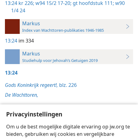
13:24
kr 226;
w94 15/2 17-20;
gt hoofdstuk 111;
w90
1/4 24
Markus
Index van Wachttoren-publikaties 1946-1985
13:24
im 334
Markus
Studiehulp voor Jehovah’s Getuigen 2019
13:24
Gods Koninkrijk regeert!,
blz. 226
De Wachttoren,
15/2/1994, blz. 17-20
Privacyinstellingen
1/4/1990, blz. 24
Om u de best mogelijke digitale ervaring op jw.org te
bieden, gebruiken wij cookies en vergelijkbare