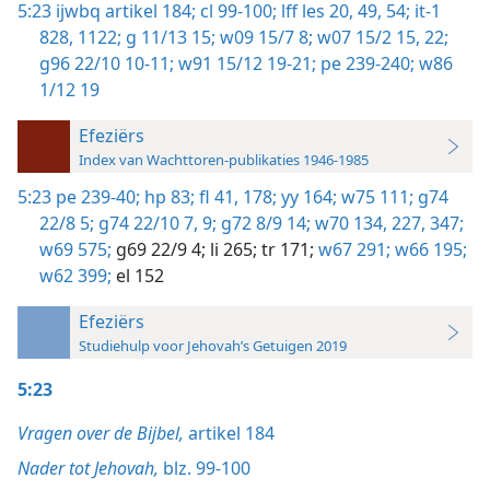
5:23
ijwbq artikel 184;
cl 99-100;
lff les 20,
49,
54;
it-1
828,
1122;
g 11/13 15;
w09 15/7 8;
w07 15/2 15,
22;
g96 22/10 10-11;
w91 15/12 19-21;
pe 239-240;
w86
1/12 19
Efeziërs
Index van Wachttoren-publikaties 1946-1985
5:23
pe 239-40;
hp 83;
fl 41,
178;
yy 164;
w75 111;
g74
22/8 5;
g74 22/10 7,
9;
g72 8/9 14;
w70 134,
227,
347;
w69 575;
g69 22/9 4;
li 265;
tr 171;
w67 291;
w66 195;
w62 399;
el 152
Efeziërs
Studiehulp voor Jehovah’s Getuigen 2019
5:23
Vragen over de Bijbel,
artikel 184
Nader tot Jehovah,
blz. 99-100