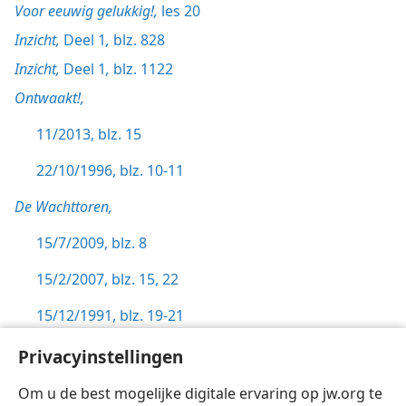
Voor eeuwig gelukkig!,
les 20
Inzicht,
Deel 1
,
blz. 828
Inzicht,
Deel 1
,
blz. 1122
Ontwaakt!,
11/2013, blz. 15
22/10/1996, blz. 10-11
De Wachttoren,
15/7/2009, blz. 8
15/2/2007, blz. 15,
22
15/12/1991, blz. 19-21
1/12/1986, blz. 19
Privacyinstellingen
Eeuwig leven,
blz. 239-240
Om u de best mogelijke digitale ervaring op jw.org te