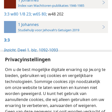
Index van Wachttoren-publikaties 1946-1985
3:3
w80 1/8 23;
w65 80;
w48 202
1 Johannes
Studiehulp voor Jehovah’s Getuigen 2019
3:3
Inzicht,
Deel 1
,
blz. 1092-1093
De Wachttoren,
Privacyinstellingen
15/7/1986, blz. 15-16
Om u de best mogelijke digitale ervaring op jw.org te
bieden, gebruiken wij cookies en vergelijkbare
technologieën. Sommige cookies zijn noodzakelijk
om onze website te laten werken en kunnen niet
worden geweigerd. U kunt het gebruik van
Nederlands
Instellingen
aanvullende cookies, die wij alleen gebruiken om uw
ervaring te verbeteren, aanvaarden of weigeren.
Copyright
© 2026 Watch Tower Bible and Tract Society of Pennsylvania
Gebruiksvoorwaarden
Privacybeleid
Privacyinstellingen
Geen van deze gegevens zal ooit worden verkocht of